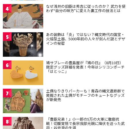
なぜ浅井の旧臣は秀吉に従ったのか？ 武力を使
4
わず“自分の味方”に変えた裏工作の技法とは
あの装飾は「炎」ではない？縄文時代の国宝・
5
火焔型土器、5000年前の人々が刻んだ謎とデザ
インの秘密
鳩サブレーの豊島屋が『鳩の日』（8月10日）
6
限定グッズ詳細を発表！今年はシリコンポーチ
「はとっこ」
土偶なりきりパーカーも！青森の縄文遺跡群で
7
発掘された土偶がモチーフのキュートなグッズ
が新発売
『豊臣兄弟！』小一郎の5万の大軍に徹底抗
8
戦！切腹覚悟で長宗我部元親に降伏を迫った武
将・谷忠澄の生涯