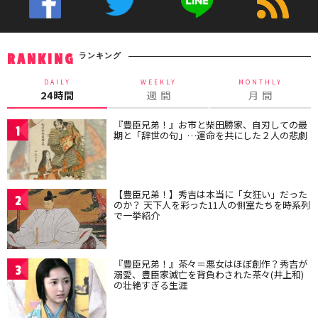
ランキング
RANKING
DAILY
WEEKLY
MONTHLY
24時間
週 間
月 間
『豊臣兄弟！』お市と柴田勝家、自刃しての最
1
期と「辞世の句」…運命を共にした２人の悲劇
【豊臣兄弟！】秀吉は本当に「女狂い」だった
2
のか？ 天下人を彩った11人の側室たちを時系列
で一挙紹介
『豊臣兄弟！』茶々＝悪女はほぼ創作？秀吉が
3
溺愛、豊臣家滅亡を背負わされた茶々(井上和)
の壮絶すぎる生涯