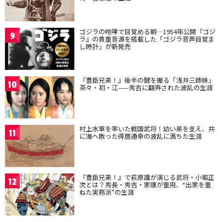
ゴジラの咆哮で目覚める朝…1954年公開『ゴジ
9
ラ』の貴重音源を搭載した「ゴジラ音声目覚ま
し時計」が新発売
『豊臣兄弟！』後半の鍵を握る「浅井三姉妹」
10
茶々・初・江——秀吉に翻弄された波乱の生涯
村上水軍を率いた戦国武将！幼い弟を支え、共
11
に海へ散った得居通幸の波乱に満ちた生涯
『豊臣兄弟！』で萩原護が演じる武将・小堀正
12
次とは？秀長・秀吉・家康が重用、“出家を重
ねた実務派”の生涯