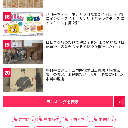
ハローキティ、ポチャッコたちが昭和レトロな
18
コインケースに！「サンリオキャラクターズ コ
インケース」第２弾
自転車を持つだけで税金？ 昭和まで続いた「自
19
転車税」の意外な歴史と脱税が横行した理由
教科書と違う！江戸時代の田沼意次「賄賂伝
20
説」の嘘と、水野忠邦が「大奥」を敵に回した
本当の理由
ランキングを表示
江戸時代
戦国時代
大河ドラマ
平安時代