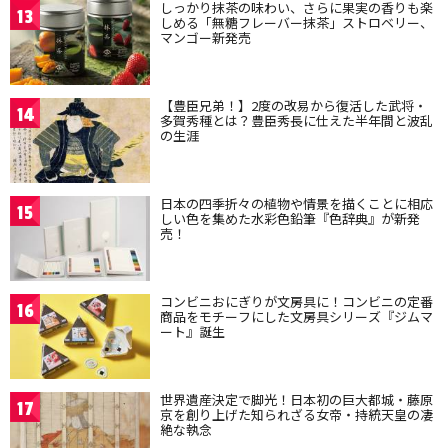
しっかり抹茶の味わい、さらに果実の香りも楽
13
しめる「無糖フレーバー抹茶」ストロベリー、
マンゴー新発売
【豊臣兄弟！】2度の改易から復活した武将・
14
多賀秀種とは？豊臣秀長に仕えた半年間と波乱
の生涯
日本の四季折々の植物や情景を描くことに相応
15
しい色を集めた水彩色鉛筆『色辞典』が新発
売！
コンビニおにぎりが文房具に！コンビニの定番
16
商品をモチーフにした文房具シリーズ『ジムマ
ート』誕生
世界遺産決定で脚光！日本初の巨大都城・藤原
17
京を創り上げた知られざる女帝・持統天皇の凄
絶な執念