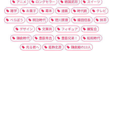
アニメ
ロングセラー
戦国武将
スイーツ
雑学
お菓子
幕末
漫画
時代劇
テレビ
べらぼう
明治時代
徳川家康
織田信長
抹茶
デザイン
文房具
フィギュア
展覧会
鎌倉時代
豊臣秀吉
豊臣兄弟！
昭和時代
光る君へ
葛飾北斎
鎌倉殿の13人