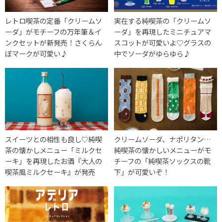
レトロ喫茶の定番「クリームソ
実在する純喫茶の「クリームソ
ーダ」がモチーフの万年筆＆イ
ーダ」を再現したミニチュアマ
ンクセットが新発売！さくらん
スコットが可愛いよ♡グラスの
ぼマークが可愛い♪
中でソーダがゆらゆら♪
スイーツとの相性も良し♡純喫
クリームソーダ、ナポリタン…
茶の懐かしメニュー「ミルクセ
純喫茶の懐かしいメニューがモ
ーキ」を再現したお酒『大人の
チーフの「純喫茶ソックスの靴
喫茶風ミルクセーキ』が発売
下」が可愛いぞ！