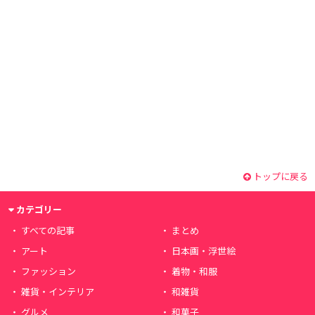
トップに戻る
カテゴリー
すべての記事
まとめ
アート
日本画・浮世絵
ファッション
着物・和服
雑貨・インテリア
和雑貨
グルメ
和菓子