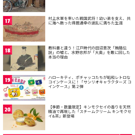
村上水軍を率いた戦国武将！幼い弟を支え、共
17
に海へ散った得居通幸の波乱に満ちた生涯
教科書と違う！江戸時代の田沼意次「賄賂伝
18
説」の嘘と、水野忠邦が「大奥」を敵に回した
本当の理由
ハローキティ、ポチャッコたちが昭和レトロな
19
コインケースに！「サンリオキャラクターズ コ
インケース」第２弾
【季節・数量限定】キンモクセイの香りを天然
20
精油で再現した「スチームクリーム キンモクセ
イ&茶」新登場