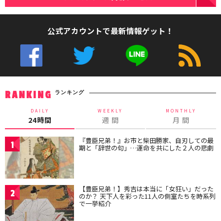
公式アカウントで最新情報ゲット！
ランキング
RANKING
DAILY
WEEKLY
MONTHLY
24時間
週 間
月 間
『豊臣兄弟！』お市と柴田勝家、自刃しての最
1
期と「辞世の句」…運命を共にした２人の悲劇
【豊臣兄弟！】秀吉は本当に「女狂い」だった
2
のか？ 天下人を彩った11人の側室たちを時系列
で一挙紹介