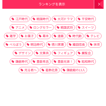
ランキングを表示
江戸時代
戦国時代
大河ドラマ
平安時代
アニメ
ロングセラー
戦国武将
スイーツ
雑学
お菓子
幕末
漫画
時代劇
テレビ
べらぼう
明治時代
徳川家康
織田信長
抹茶
デザイン
文房具
フィギュア
展覧会
鎌倉時代
豊臣秀吉
豊臣兄弟！
昭和時代
光る君へ
葛飾北斎
鎌倉殿の13人