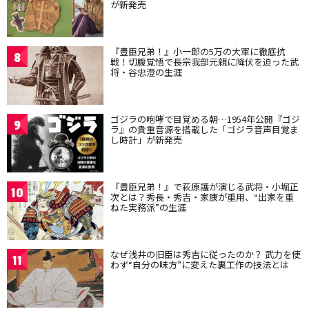
が新発売
『豊臣兄弟！』小一郎の5万の大軍に徹底抗
8
戦！切腹覚悟で長宗我部元親に降伏を迫った武
将・谷忠澄の生涯
ゴジラの咆哮で目覚める朝…1954年公開『ゴジ
9
ラ』の貴重音源を搭載した「ゴジラ音声目覚ま
し時計」が新発売
『豊臣兄弟！』で萩原護が演じる武将・小堀正
10
次とは？秀長・秀吉・家康が重用、“出家を重
ねた実務派”の生涯
なぜ浅井の旧臣は秀吉に従ったのか？ 武力を使
11
わず“自分の味方”に変えた裏工作の技法とは