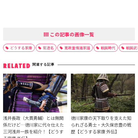
この記事の画像一覧
どうする家康
官途名
寛政重脩諸家譜
戦国時代
戦国武
関連する記事
RELATED
浅井長政（大貫勇輔）とは無関
徳川家康の天下取りを支えた知
係だけど…徳川家に代々仕えた
られざる勇士・大久保忠豊の戦
三河浅井一族を紹介！【どうす
歴【どうする家康 外伝】