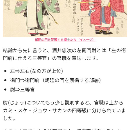
御所の門を警護する衛士たち（イメージ）
結論から先に言うと、酒井忠次の左衛門尉とは「左の衛
門府に仕える三等官」の官職を意味します。
左⇒左右(左の方が上位)
衛門⇒衛門府（朝廷の門を護衛する部署）
尉⇒三等官
尉(じょう)についてもう少し説明すると、官職は上から
カミ・スケ・ジョウ・サカンの四等級に分けられていま
した。