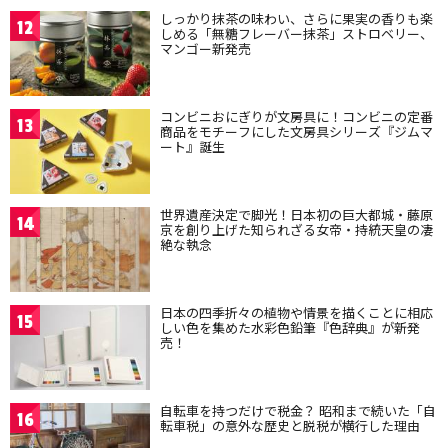
しっかり抹茶の味わい、さらに果実の香りも楽
12
しめる「無糖フレーバー抹茶」ストロベリー、
マンゴー新発売
コンビニおにぎりが文房具に！コンビニの定番
13
商品をモチーフにした文房具シリーズ『ジムマ
ート』誕生
世界遺産決定で脚光！日本初の巨大都城・藤原
14
京を創り上げた知られざる女帝・持統天皇の凄
絶な執念
日本の四季折々の植物や情景を描くことに相応
15
しい色を集めた水彩色鉛筆『色辞典』が新発
売！
自転車を持つだけで税金？ 昭和まで続いた「自
16
転車税」の意外な歴史と脱税が横行した理由