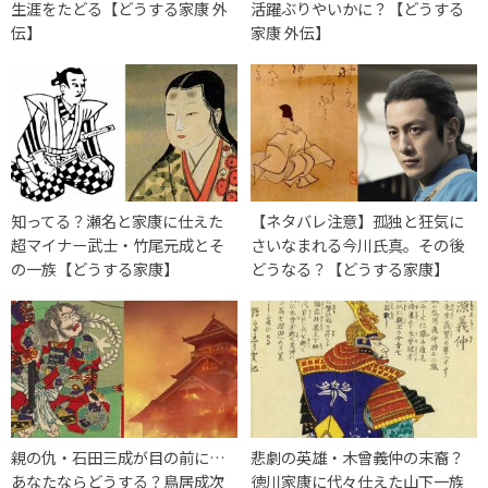
生涯をたどる【どうする家康 外
活躍ぶりやいかに？【どうする
伝】
家康 外伝】
知ってる？瀬名と家康に仕えた
【ネタバレ注意】孤独と狂気に
超マイナー武士・竹尾元成とそ
さいなまれる今川氏真。その後
の一族【どうする家康】
どうなる？【どうする家康】
親の仇・石田三成が目の前に…
悲劇の英雄・木曾義仲の末裔？
あなたならどうする？鳥居成次
徳川家康に代々仕えた山下一族