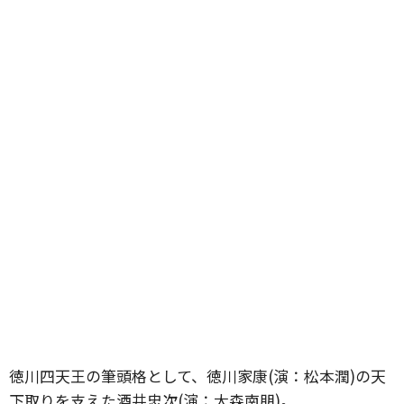
徳川四天王の筆頭格として、徳川家康(演：松本潤)の天
下取りを支えた酒井忠次(演：大森南朋)。