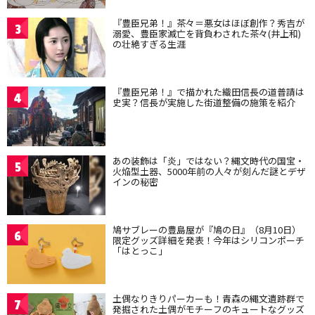
『豊臣兄弟！』茶々＝悪女はほぼ創作？秀吉が
3
溺愛、豊臣家滅亡を背負わされた茶々(井上和)
の壮絶すぎる生涯
『豊臣兄弟！』で描かれた織田信長の道普請は
4
史実？信長が実施した街道整備の施策を紹介
あの装飾は「炎」ではない？縄文時代の国宝・
5
火焔型土器、5000年前の人々が刻んだ謎とデザ
インの秘密
鳩サブレーの豊島屋が『鳩の日』（8月10日）
6
限定グッズ詳細を発表！今年はシリコンポーチ
「はとっこ」
土偶なりきりパーカーも！青森の縄文遺跡群で
7
発掘された土偶がモチーフのキュートなグッズ