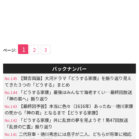
1
2
3
ページ:
バックナンバー
【賛否両論】大河ドラマ『どうする家康』を振り返り見え
No.145
てきた３つの「どうする」まとめ
「どうする家康」最後はみんなで海老すくい…最終回放送
No.144
「神の君へ」振り返り
【最終回予習】本当に色々（1616年）あったね…徳川家康
No.143
の死から「神の君」となるまで【どうする家康】
「どうする家康」共に乱世の夢を見ようぞ！第47回放送
No.142
「乱世の亡霊」振り返り
二代将軍・徳川秀忠には息子が二人、どちらが将軍に相応
No.141