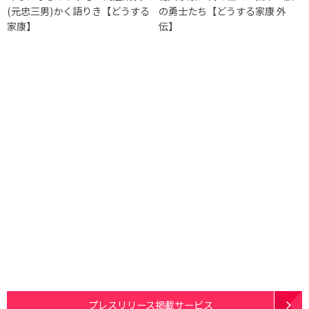
(元忠三男)かく語りき【どうする
の勇士たち【どうする家康 外
家康】
伝】
プレスリリース掲載サービス