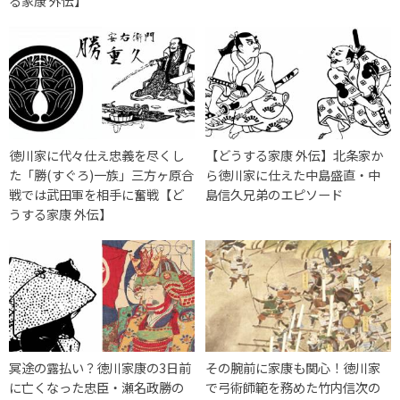
る家康 外伝】
徳川家に代々仕え忠義を尽くし
【どうする家康 外伝】北条家か
た「勝(すぐろ)一族」三方ヶ原合
ら徳川家に仕えた中島盛直・中
戦では武田軍を相手に奮戦【ど
島信久兄弟のエピソード
うする家康 外伝】
冥途の露払い？徳川家康の3日前
その腕前に家康も関心！徳川家
に亡くなった忠臣・瀬名政勝の
で弓術師範を務めた竹内信次の