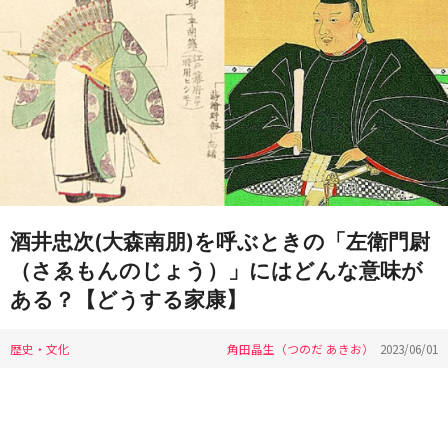
酒井忠次(大森南朋)を呼ぶときの「左衛門尉
（さゑもんのじょう）」にはどんな意味が
ある？【どうする家康】
歴史・文化
角田晶生（つのだ あきお）
2023/06/01