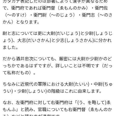
カタカナ表記したのは部署によって漢字が異なるため
で、衛門府であれば衛門督（ゑもんのかみ）・衛門佐
（～のすけ）・衛門尉（～のじょう）・衛門志（～のさ
かん）となります。
尉と志については更に大尉(だいじょう)と少尉(しょうじ
ょう)、大志(だいさかん)と少志(しょうさかん)に分かれ
ました。
だから酒井忠次についても、厳密には大尉か少尉かのど
っちかであるはずですが、詳しいことは不明です（だっ
て私称だもの）。
ちなみに近現代の軍隊における大尉(たいい)・中尉(ちゅ
うい)・少尉(しょうい)の階級はこれに由来します。
なお、左衛門府に対して右衛門府は「(う、を略して)ゑ
もんふ」と読み、官職についても右衛門督（ゑもんのか