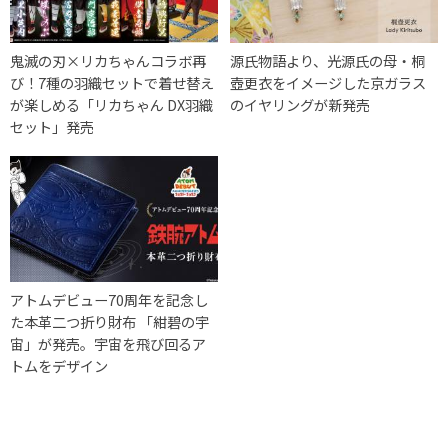
鬼滅の刃×リカちゃんコラボ再
源氏物語より、光源氏の母・桐
び！7種の羽織セットで着せ替え
壺更衣をイメージした京ガラス
が楽しめる「リカちゃん DX羽織
のイヤリングが新発売
セット」発売
アトムデビュー70周年を記念し
た本革二つ折り財布 「紺碧の宇
宙」が発売。宇宙を飛び回るア
トムをデザイン