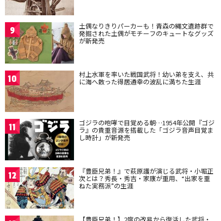
土偶なりきりパーカーも！青森の縄文遺跡群で
9
発掘された土偶がモチーフのキュートなグッズ
が新発売
村上水軍を率いた戦国武将！幼い弟を支え、共
10
に海へ散った得居通幸の波乱に満ちた生涯
ゴジラの咆哮で目覚める朝…1954年公開『ゴジ
11
ラ』の貴重音源を搭載した「ゴジラ音声目覚ま
し時計」が新発売
『豊臣兄弟！』で萩原護が演じる武将・小堀正
12
次とは？秀長・秀吉・家康が重用、“出家を重
ねた実務派”の生涯
【豊臣兄弟！】2度の改易から復活した武将・