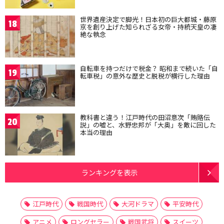
世界遺産決定で脚光！日本初の巨大都城・藤原
18
京を創り上げた知られざる女帝・持統天皇の凄
絶な執念
自転車を持つだけで税金？ 昭和まで続いた「自
19
転車税」の意外な歴史と脱税が横行した理由
教科書と違う！江戸時代の田沼意次「賄賂伝
20
説」の嘘と、水野忠邦が「大奥」を敵に回した
本当の理由
ランキングを表示
江戸時代
戦国時代
大河ドラマ
平安時代
アニメ
ロングセラー
戦国武将
スイーツ