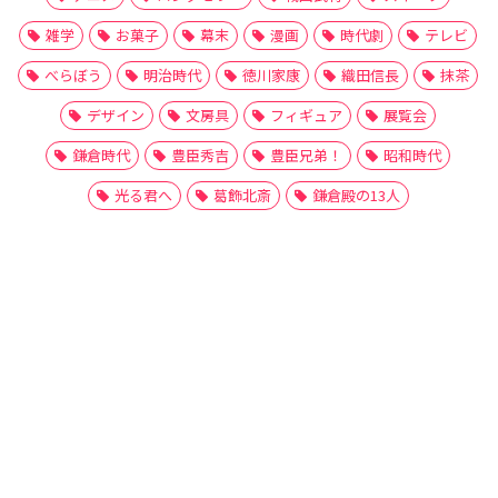
雑学
お菓子
幕末
漫画
時代劇
テレビ
べらぼう
明治時代
徳川家康
織田信長
抹茶
デザイン
文房具
フィギュア
展覧会
鎌倉時代
豊臣秀吉
豊臣兄弟！
昭和時代
光る君へ
葛飾北斎
鎌倉殿の13人