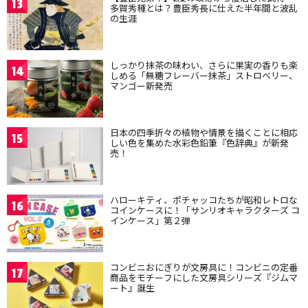
13
多賀秀種とは？豊臣秀長に仕えた半年間と波乱
の生涯
しっかり抹茶の味わい、さらに果実の香りも楽
14
しめる「無糖フレーバー抹茶」ストロベリー、
マンゴー新発売
日本の四季折々の植物や情景を描くことに相応
15
しい色を集めた水彩色鉛筆『色辞典』が新発
売！
ハローキティ、ポチャッコたちが昭和レトロな
16
コインケースに！「サンリオキャラクターズ コ
インケース」第２弾
コンビニおにぎりが文房具に！コンビニの定番
17
商品をモチーフにした文房具シリーズ『ジムマ
ート』誕生