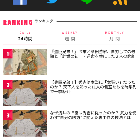
ランキング
RANKING
DAILY
WEEKLY
MONTHLY
24時間
週 間
月 間
『豊臣兄弟！』お市と柴田勝家、自刃しての最
1
期と「辞世の句」…運命を共にした２人の悲劇
【豊臣兄弟！】秀吉は本当に「女狂い」だった
2
のか？ 天下人を彩った11人の側室たちを時系列
で一挙紹介
なぜ浅井の旧臣は秀吉に従ったのか？ 武力を使
3
わず“自分の味方”に変えた裏工作の技法とは