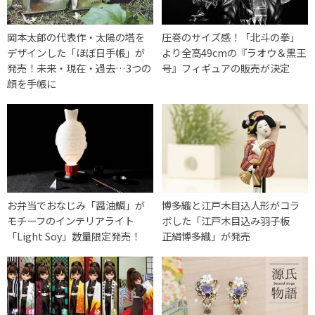
岡本太郎の代表作・太陽の塔を
圧巻のサイズ感！「北斗の拳」
デザインした「ほぼ日手帳」が
より全高49cmの『ラオウ＆黒王
発売！未来・現在・過去…3つの
号』フィギュアの販売が決定
顔を手帳に
お弁当でおなじみ「醤油鯛」が
博多織と江戸木目込人形がコラ
モチーフのインテリアライト
ボした「江戸木目込み羽子板
「Light Soy」数量限定発売！
正絹博多織」が発売