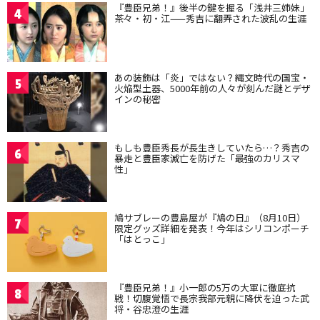
『豊臣兄弟！』後半の鍵を握る「浅井三姉妹」
4
茶々・初・江——秀吉に翻弄された波乱の生涯
あの装飾は「炎」ではない？縄文時代の国宝・
5
火焔型土器、5000年前の人々が刻んだ謎とデザ
インの秘密
もしも豊臣秀長が長生きしていたら…？秀吉の
6
暴走と豊臣家滅亡を防げた「最強のカリスマ
性」
鳩サブレーの豊島屋が『鳩の日』（8月10日）
7
限定グッズ詳細を発表！今年はシリコンポーチ
「はとっこ」
『豊臣兄弟！』小一郎の5万の大軍に徹底抗
8
戦！切腹覚悟で長宗我部元親に降伏を迫った武
将・谷忠澄の生涯