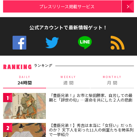
プレスリリース掲載サービス
公式アカウントで最新情報ゲット！
ランキング
RANKING
DAILY
WEEKLY
MONTHLY
24時間
週 間
月 間
『豊臣兄弟！』お市と柴田勝家、自刃しての最
1
期と「辞世の句」…運命を共にした２人の悲劇
【豊臣兄弟！】秀吉は本当に「女狂い」だった
2
のか？ 天下人を彩った11人の側室たちを時系列
で一挙紹介