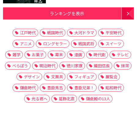
ランキングを表示
江戸時代
戦国時代
大河ドラマ
平安時代
アニメ
ロングセラー
戦国武将
スイーツ
雑学
お菓子
幕末
漫画
時代劇
テレビ
べらぼう
明治時代
徳川家康
織田信長
抹茶
デザイン
文房具
フィギュア
展覧会
鎌倉時代
豊臣秀吉
豊臣兄弟！
昭和時代
光る君へ
葛飾北斎
鎌倉殿の13人