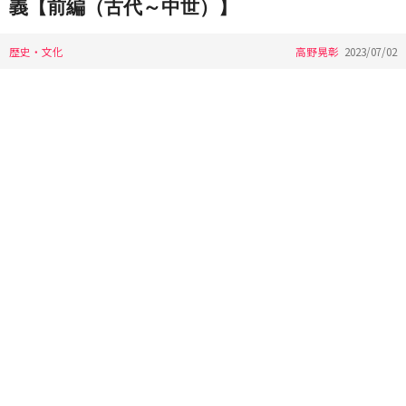
義【前編（古代～中世）】
歴史・文化
高野晃彰
2023/07/02