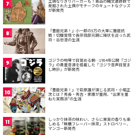
土偶なりきりパーカーも！青森の縄文遺跡群で
7
発掘された土偶がモチーフのキュートなグッズ
が新発売
『豊臣兄弟！』小一郎の5万の大軍に徹底抗
8
戦！切腹覚悟で長宗我部元親に降伏を迫った武
将・谷忠澄の生涯
ゴジラの咆哮で目覚める朝…1954年公開『ゴジ
9
ラ』の貴重音源を搭載した「ゴジラ音声目覚ま
し時計」が新発売
『豊臣兄弟！』で萩原護が演じる武将・小堀正
10
次とは？秀長・秀吉・家康が重用、“出家を重
ねた実務派”の生涯
しっかり抹茶の味わい、さらに果実の香りも楽
11
しめる「無糖フレーバー抹茶」ストロベリー、
マンゴー新発売