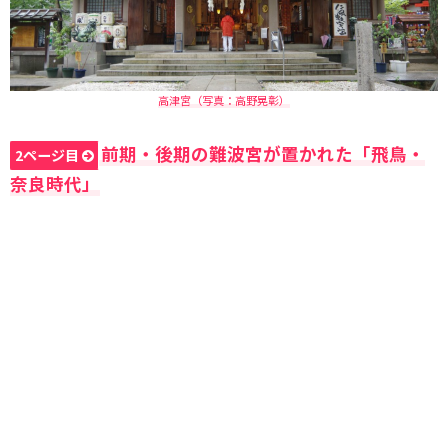
高津宮（写真：高野晃彰）
前期・後期の難波宮が置かれた「飛鳥・
2ページ目
奈良時代」