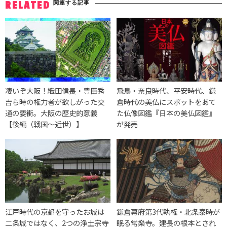
関連する記事
RELATED
凄いぞ大阪！織田信長・豊臣秀
飛鳥・奈良時代、平安時代、鎌
吉ら時の権力者が欲しがった交
倉時代の美仏にスポットをあて
通の要衝。大阪の歴史的意義
た仏像図鑑『日本の美仏図鑑』
【後編（戦国～近世）】
が発売
江戸時代の京都を守ったお城は
鎌倉幕府第3代執権・北条泰時が
二条城ではなく、2つの浄土宗寺
眠る常樂寺。建長の根本とされ