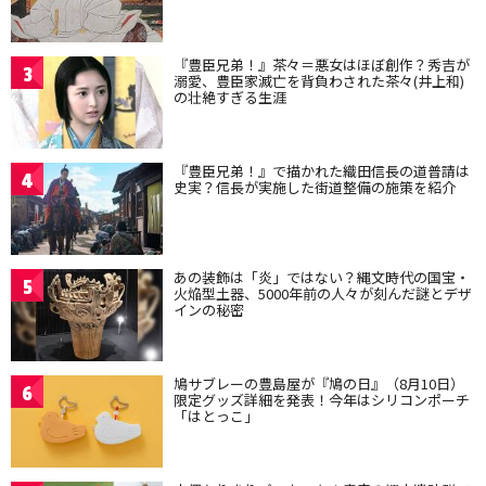
『豊臣兄弟！』茶々＝悪女はほぼ創作？秀吉が
3
溺愛、豊臣家滅亡を背負わされた茶々(井上和)
の壮絶すぎる生涯
『豊臣兄弟！』で描かれた織田信長の道普請は
4
史実？信長が実施した街道整備の施策を紹介
あの装飾は「炎」ではない？縄文時代の国宝・
5
火焔型土器、5000年前の人々が刻んだ謎とデザ
インの秘密
鳩サブレーの豊島屋が『鳩の日』（8月10日）
6
限定グッズ詳細を発表！今年はシリコンポーチ
「はとっこ」