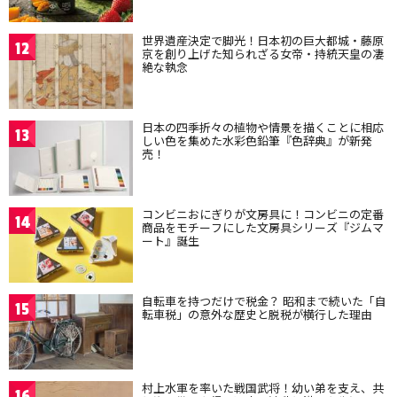
世界遺産決定で脚光！日本初の巨大都城・藤原
12
京を創り上げた知られざる女帝・持統天皇の凄
絶な執念
日本の四季折々の植物や情景を描くことに相応
13
しい色を集めた水彩色鉛筆『色辞典』が新発
売！
コンビニおにぎりが文房具に！コンビニの定番
14
商品をモチーフにした文房具シリーズ『ジムマ
ート』誕生
自転車を持つだけで税金？ 昭和まで続いた「自
15
転車税」の意外な歴史と脱税が横行した理由
村上水軍を率いた戦国武将！幼い弟を支え、共
16