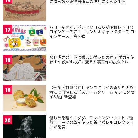
に海へ散った得居通幸の波乱に満ちた生涯
ハローキティ、ポチャッコたちが昭和レトロな
17
コインケースに！「サンリオキャラクターズ コ
インケース」第２弾
なぜ浅井の旧臣は秀吉に従ったのか？ 武力を使
18
わず“自分の味方”に変えた裏工作の技法とは
【季節・数量限定】キンモクセイの香りを天然
19
精油で再現した「スチームクリーム キンモクセ
イ&茶」新登場
怪獣革を纏う！ダダ、エレキング…ウルトラ怪
20
獣モチーフの革を使った新アパレルコレクショ
ンが発表