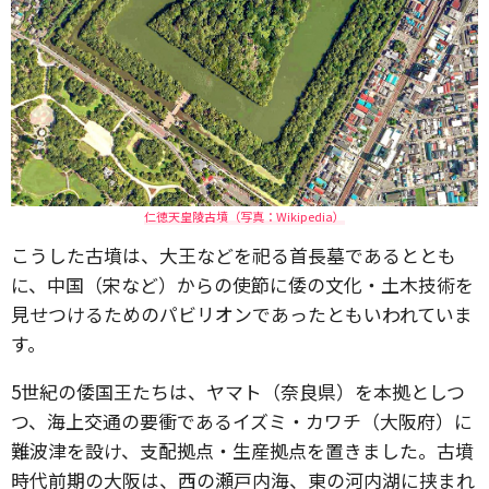
仁徳天皇陵古墳（写真：Wikipedia）
こうした古墳は、大王などを祀る首長墓であるととも
に、中国（宋など）からの使節に倭の文化・土木技術を
見せつけるためのパビリオンであったともいわれていま
す。
5世紀の倭国王たちは、ヤマト（奈良県）を本拠としつ
つ、海上交通の要衝であるイズミ・カワチ（大阪府）に
難波津を設け、支配拠点・生産拠点を置きました。古墳
時代前期の大阪は、西の瀬戸内海、東の河内湖に挟まれ