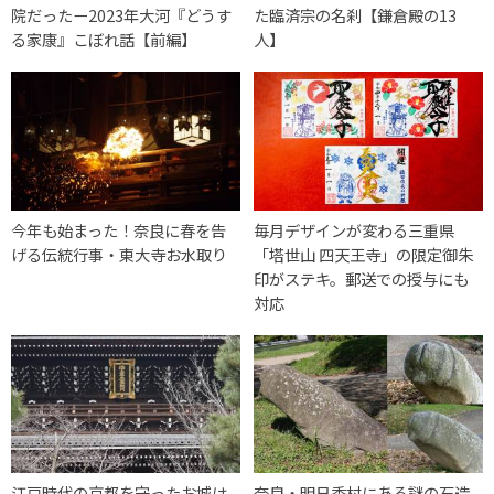
院だったー2023年大河『どうす
た臨済宗の名刹【鎌倉殿の13
る家康』こぼれ話【前編】
人】
今年も始まった！奈良に春を告
毎月デザインが変わる三重県
げる伝統行事・東大寺お水取り
「塔世山 四天王寺」の限定御朱
印がステキ。郵送での授与にも
対応
江戸時代の京都を守ったお城は
奈良・明日香村にある謎の石造