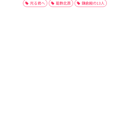
光る君へ
葛飾北斎
鎌倉殿の13人