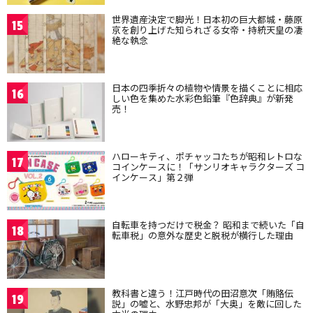
世界遺産決定で脚光！日本初の巨大都城・藤原
15
京を創り上げた知られざる女帝・持統天皇の凄
絶な執念
日本の四季折々の植物や情景を描くことに相応
16
しい色を集めた水彩色鉛筆『色辞典』が新発
売！
ハローキティ、ポチャッコたちが昭和レトロな
17
コインケースに！「サンリオキャラクターズ コ
インケース」第２弾
自転車を持つだけで税金？ 昭和まで続いた「自
18
転車税」の意外な歴史と脱税が横行した理由
教科書と違う！江戸時代の田沼意次「賄賂伝
19
説」の嘘と、水野忠邦が「大奥」を敵に回した