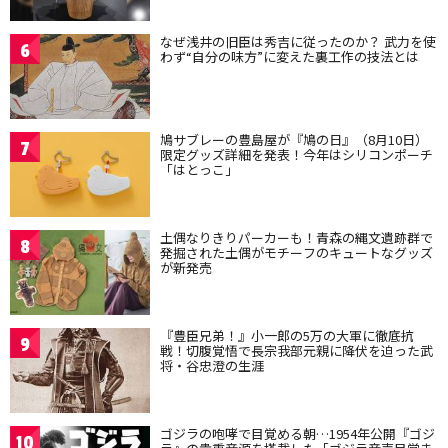
なぜ浅井の旧臣は秀吉に従ったのか？ 武力を使
6
わず“自分の味方”に変えた裏工作の技法とは
鳩サブレーの豊島屋が『鳩の日』（8月10日）
7
限定グッズ詳細を発表！今年はシリコンポーチ
「はとっこ」
土偶なりきりパーカーも！青森の縄文遺跡群で
8
発掘された土偶がモチーフのキュートなグッズ
が新発売
『豊臣兄弟！』小一郎の5万の大軍に徹底抗
9
戦！切腹覚悟で長宗我部元親に降伏を迫った武
将・谷忠澄の生涯
ゴジラの咆哮で目覚める朝…1954年公開『ゴジ
10