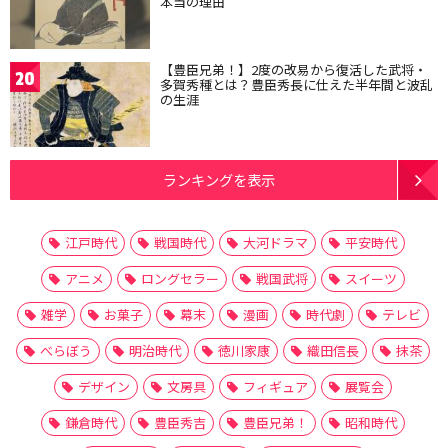
本当の理由
【豊臣兄弟！】2度の改易から復活した武将・
20
多賀秀種とは？豊臣秀長に仕えた半年間と波乱
の生涯
ランキングを表示
江戸時代
戦国時代
大河ドラマ
平安時代
アニメ
ロングセラー
戦国武将
スイーツ
雑学
お菓子
幕末
漫画
時代劇
テレビ
べらぼう
明治時代
徳川家康
織田信長
抹茶
デザイン
文房具
フィギュア
展覧会
鎌倉時代
豊臣秀吉
豊臣兄弟！
昭和時代