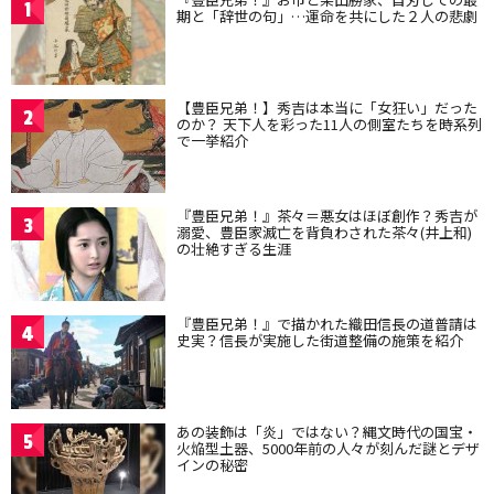
1
期と「辞世の句」…運命を共にした２人の悲劇
【豊臣兄弟！】秀吉は本当に「女狂い」だった
2
のか？ 天下人を彩った11人の側室たちを時系列
で一挙紹介
『豊臣兄弟！』茶々＝悪女はほぼ創作？秀吉が
3
溺愛、豊臣家滅亡を背負わされた茶々(井上和)
の壮絶すぎる生涯
『豊臣兄弟！』で描かれた織田信長の道普請は
4
史実？信長が実施した街道整備の施策を紹介
あの装飾は「炎」ではない？縄文時代の国宝・
5
火焔型土器、5000年前の人々が刻んだ謎とデザ
インの秘密