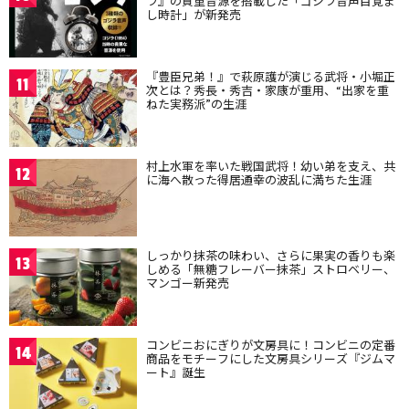
ラ』の貴重音源を搭載した「ゴジラ音声目覚ま
し時計」が新発売
『豊臣兄弟！』で萩原護が演じる武将・小堀正
11
次とは？秀長・秀吉・家康が重用、“出家を重
ねた実務派”の生涯
村上水軍を率いた戦国武将！幼い弟を支え、共
12
に海へ散った得居通幸の波乱に満ちた生涯
しっかり抹茶の味わい、さらに果実の香りも楽
13
しめる「無糖フレーバー抹茶」ストロベリー、
マンゴー新発売
コンビニおにぎりが文房具に！コンビニの定番
14
商品をモチーフにした文房具シリーズ『ジムマ
ート』誕生