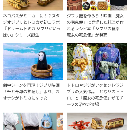
ネコバスがミニカーに！？スタ
ジブリ飯を作ろう！映画「魔女
ジオジブリとトミカが初コラボ
の宅急便」に登場した料理が作
『ドリームトミカ ジブリがいっ
れるレシピ本『ジブリの食卓
ぱい』シリーズ誕生
魔女の宅急便』が発売
劇中シーンを再現！ジブリ映画
トトロやジジがアクセント♡ジ
「千と千尋の神隠し」より、カ
ブリの人気作品「となりのトト
オナシがトミカになった
ロ」と「魔女の宅急便」がモチ
ーフの浴衣が登場