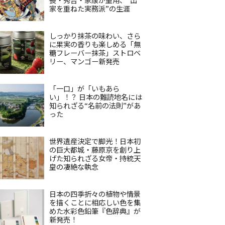
家を重ねた実務派”の生涯
しっかり抹茶の味わい、さら
に果実の香りも楽しめる「無
糖フレーバー抹茶」ストロベ
リー、マンゴー新発売
「一口」が「いもあら
い」！？ 日本の難読地名には
知られざる“名前の法則”があ
った
世界遺産決定で脚光！日本初
の巨大都城・藤原京を創り上
げた知られざる女帝・持統天
皇の凄絶な執念
日本の四季折々の植物や情景
を描くことに相応しい色を集
めた水彩色鉛筆『色辞典』が
新発売！