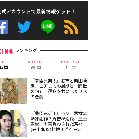
公式アカウントで最新情報ゲット！
ランキング
KING
ILY
WEEKLY
MONTHLY
4時間
週 間
月 間
『豊臣兄弟！』お市と柴田勝
家、自刃しての最期と「辞世
の句」…運命を共にした２人
の悲劇
『豊臣兄弟！』茶々＝悪女は
ほぼ創作？秀吉が溺愛、豊臣
家滅亡を背負わされた茶々
(井上和)の壮絶すぎる生涯