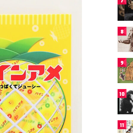
7
8
9
10
11