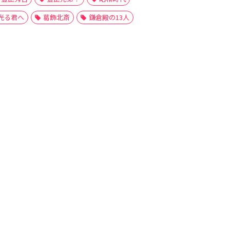
光る君へ
葛飾北斎
鎌倉殿の13人