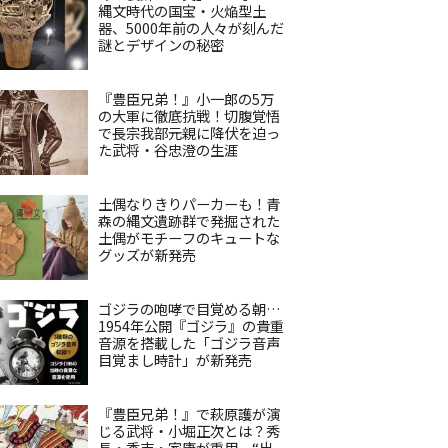
縄文時代の国宝・火焔型土
器、5000年前の人々が刻んだ
謎とデザインの秘密
『豊臣兄弟！』小一郎の5万
の大軍に徹底抗戦！切腹覚悟
で長宗我部元親に降伏を迫っ
た武将・谷忠澄の生涯
土偶なりきりパーカーも！青
森の縄文遺跡群で発掘された
土偶がモチーフのキュートな
グッズが新発売
ゴジラの咆哮で目覚める朝…
1954年公開『ゴジラ』の貴重
音源を搭載した「ゴジラ音声
目覚まし時計」が新発売
『豊臣兄弟！』で萩原護が演
じる武将・小堀正次とは？秀
長・秀吉・家康が重用、“出