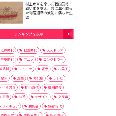
村上水軍を率いた戦国武将！
幼い弟を支え、共に海へ散っ
た得居通幸の波乱に満ちた生
涯
ランキングを表示
江戸時代
戦国時代
大河ドラマ
平安時代
アニメ
ロングセラー
国武将
スイーツ
雑学
お菓子
幕末
漫画
時代劇
テレビ
べらぼう
明治時代
織田信長
川家康
抹茶
デザイン
文房具
フィギュア
展覧会
鎌倉時代
豊臣秀吉
豊臣兄弟！
昭和時代