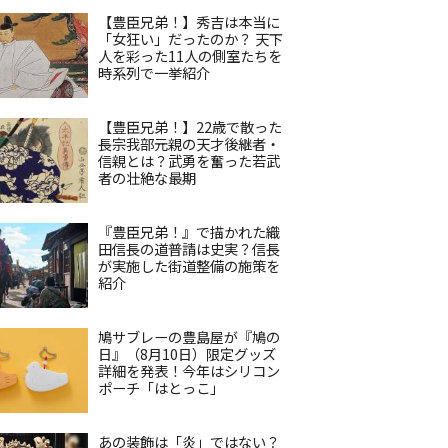
【豊臣兄弟！】秀吉は本当に
「女狂い」だったのか？ 天下
人を彩った11人の側室たちを
時系列で一挙紹介
【豊臣兄弟！】22歳で散った
長宗我部元親の天才後継者・
信親とは？武勇を奮った若武
者の壮絶な最期
『豊臣兄弟！』で描かれた織
田信長の道普請は史実？信長
が実施した街道整備の施策を
紹介
鳩サブレーの豊島屋が『鳩の
日』（8月10日）限定グッズ
詳細を発表！今年はシリコン
ポーチ「はとっこ」
あの装飾は「炎」ではない？