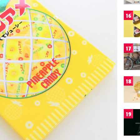
16
17
18
19