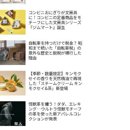
コンビニおにぎりが文房具
に！コンビニの定番商品をモ
チーフにした文房具シリーズ
『ジムマート』誕生
自転車を持つだけで税金？ 昭
和まで続いた「自転車税」の
意外な歴史と脱税が横行した
理由
【季節・数量限定】キンモク
セイの香りを天然精油で再現
した「スチームクリーム キン
モクセイ&茶」新登場
怪獣革を纏う！ダダ、エレキ
ング…ウルトラ怪獣モチーフ
の革を使った新アパレルコレ
クションが発表