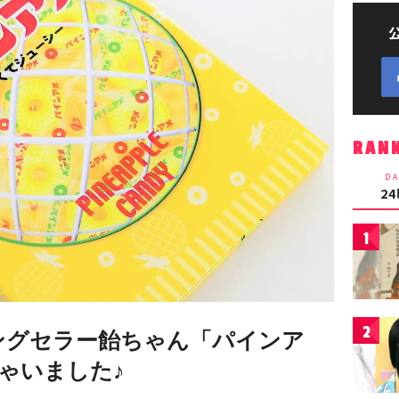
RAN
DA
2
1
2
ングセラー飴ちゃん「パインア
ゃいました♪