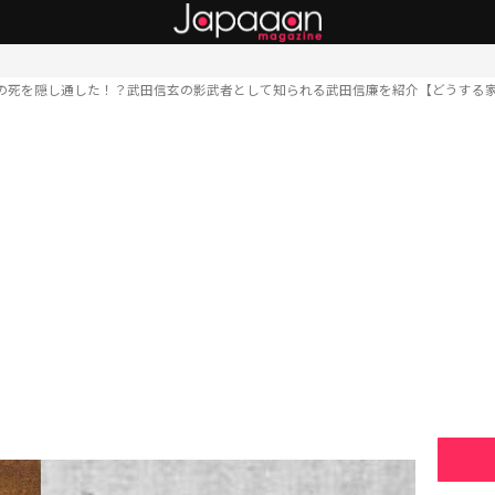
の死を隠し通した！？武田信玄の影武者として知られる武田信廉を紹介【どうする