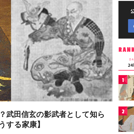
RAN
DA
2
1
2
？武田信玄の影武者として知ら
うする家康】