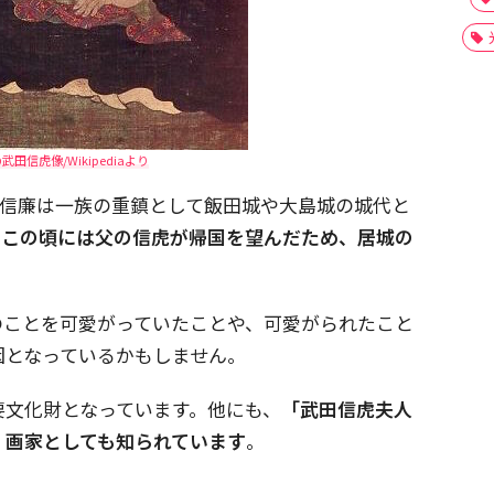
田信虎像/Wikipediaより
後、信廉は一族の重鎮として飯田城や大島城の城代と
。
この頃には父の信虎が帰国を望んだため、居城の
のことを可愛がっていたことや、可愛がられたこと
因となっているかもしません。
要文化財となっています。他にも、
「武田信虎夫人
、画家としても知られています
。