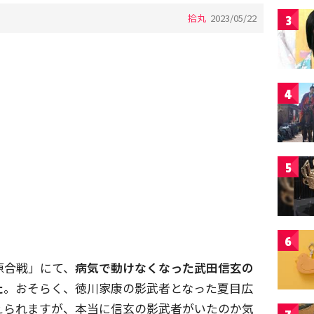
拾丸
2023/05/22
3
4
5
6
原合戦」にて、
病気で動けなくなった武田信玄の
た
。おそらく、徳川家康の影武者となった夏目広
えられますが、本当に信玄の影武者がいたのか気