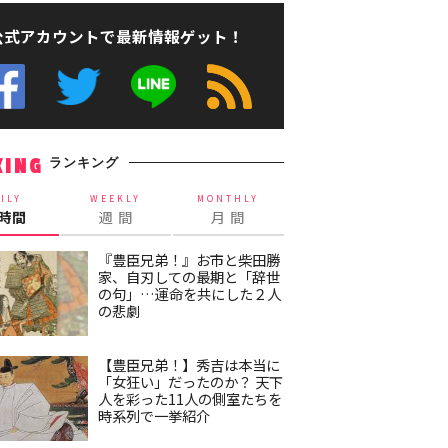
公式アカウントで最新情報ゲット！
ランキング
KING
ILY
WEEKLY
MONTHLY
4時間
週 間
月 間
『豊臣兄弟！』お市と柴田勝
家、自刃しての最期と「辞世
の句」…運命を共にした２人
の悲劇
【豊臣兄弟！】秀吉は本当に
「女狂い」だったのか？ 天下
人を彩った11人の側室たちを
時系列で一挙紹介