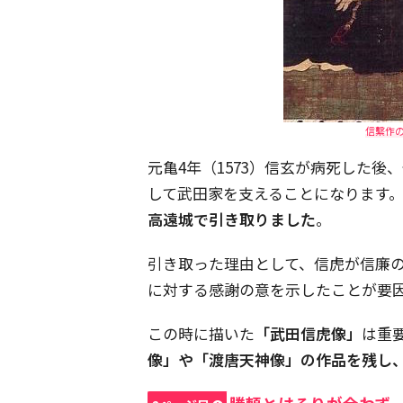
信繫作の武
元亀4年（1573）信玄が病死した
して武田家を支えることになります
高遠城で引き取りました
。
引き取った理由として、信虎が信廉
に対する感謝の意を示したことが要
この時に描いた
「武田信虎像」
は重
像」や「渡唐天神像」の作品を残し