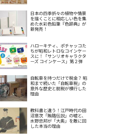
日本の四季折々の植物や情景
を描くことに相応しい色を集
めた水彩色鉛筆『色辞典』が
新発売！
ハローキティ、ポチャッコた
ちが昭和レトロなコインケー
スに！「サンリオキャラクタ
ーズ コインケース」第２弾
自転車を持つだけで税金？ 昭
和まで続いた「自転車税」の
意外な歴史と脱税が横行した
理由
教科書と違う！江戸時代の田
沼意次「賄賂伝説」の嘘と、
水野忠邦が「大奥」を敵に回
した本当の理由