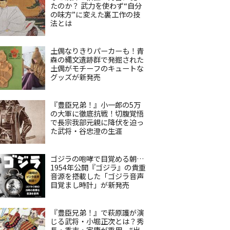
たのか？ 武力を使わず“自分
の味方”に変えた裏工作の技
法とは
土偶なりきりパーカーも！青
森の縄文遺跡群で発掘された
土偶がモチーフのキュートな
グッズが新発売
『豊臣兄弟！』小一郎の5万
の大軍に徹底抗戦！切腹覚悟
で長宗我部元親に降伏を迫っ
た武将・谷忠澄の生涯
ゴジラの咆哮で目覚める朝…
1954年公開『ゴジラ』の貴重
音源を搭載した「ゴジラ音声
目覚まし時計」が新発売
『豊臣兄弟！』で萩原護が演
じる武将・小堀正次とは？秀
長・秀吉・家康が重用、“出