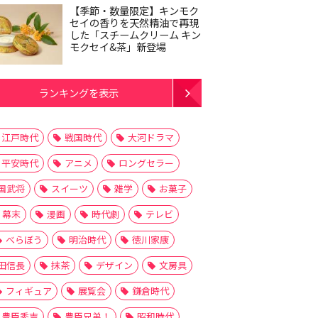
【季節・数量限定】キンモク
セイの香りを天然精油で再現
した「スチームクリーム キン
モクセイ&茶」新登場
ランキングを表示
江戸時代
戦国時代
大河ドラマ
平安時代
アニメ
ロングセラー
国武将
スイーツ
雑学
お菓子
幕末
漫画
時代劇
テレビ
べらぼう
明治時代
徳川家康
田信長
抹茶
デザイン
文房具
フィギュア
展覧会
鎌倉時代
豊臣秀吉
豊臣兄弟！
昭和時代