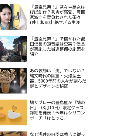
『豊臣兄弟！』茶々＝悪女は
ほぼ創作？秀吉が溺愛、豊臣
家滅亡を背負わされた茶々
(井上和)の壮絶すぎる生涯
『豊臣兄弟！』で描かれた織
田信長の道普請は史実？信長
が実施した街道整備の施策を
紹介
あの装飾は「炎」ではない？
縄文時代の国宝・火焔型土
器、5000年前の人々が刻んだ
謎とデザインの秘密
鳩サブレーの豊島屋が『鳩の
日』（8月10日）限定グッズ
詳細を発表！今年はシリコン
ポーチ「はとっこ」
なぜ浅井の旧臣は秀吉に従っ