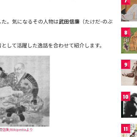
7
した。気になるその人物は
武田信廉
（たけだ-のぶ
。
8
者として活躍した逸話を合わせて紹介します。
9
10
11
田信廉/Wikipediaより