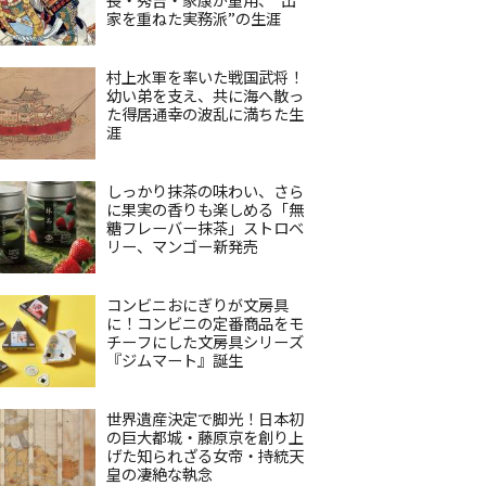
家を重ねた実務派”の生涯
村上水軍を率いた戦国武将！
幼い弟を支え、共に海へ散っ
た得居通幸の波乱に満ちた生
涯
しっかり抹茶の味わい、さら
に果実の香りも楽しめる「無
糖フレーバー抹茶」ストロベ
リー、マンゴー新発売
コンビニおにぎりが文房具
に！コンビニの定番商品をモ
チーフにした文房具シリーズ
『ジムマート』誕生
世界遺産決定で脚光！日本初
の巨大都城・藤原京を創り上
げた知られざる女帝・持統天
皇の凄絶な執念