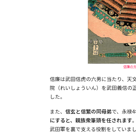
信廉の兄・
信廉は武田信虎の六男に当たり、天文
院（れいしょういん）を武田義信の
した。
また、
信玄と信繁の同母弟
で、永禄4
にすると、親族衆筆頭を任されます
武田軍を裏で支える役割をしていま