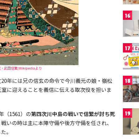
16
17
武田信繁/Wikipediaより
20年には兄の信玄の命令で今川義元の娘・嶺松
18
正室に迎えることを義信に伝える取次役を担いま
年（1561）の
第四次川中島の戦いで信繁が討ち死
19
。戦いの時は主に本陣守備や後方守備を任され、
した。