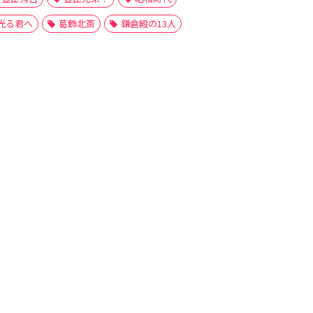
光る君へ
葛飾北斎
鎌倉殿の13人