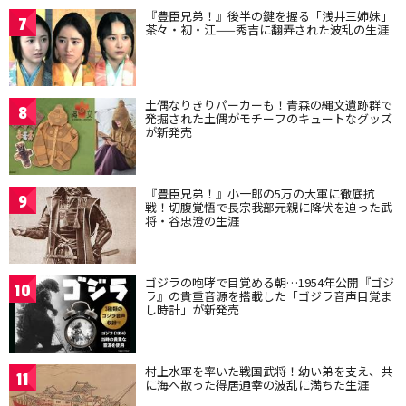
『豊臣兄弟！』後半の鍵を握る「浅井三姉妹」
7
茶々・初・江——秀吉に翻弄された波乱の生涯
土偶なりきりパーカーも！青森の縄文遺跡群で
8
発掘された土偶がモチーフのキュートなグッズ
が新発売
『豊臣兄弟！』小一郎の5万の大軍に徹底抗
9
戦！切腹覚悟で長宗我部元親に降伏を迫った武
将・谷忠澄の生涯
ゴジラの咆哮で目覚める朝…1954年公開『ゴジ
10
ラ』の貴重音源を搭載した「ゴジラ音声目覚ま
し時計」が新発売
村上水軍を率いた戦国武将！幼い弟を支え、共
11
に海へ散った得居通幸の波乱に満ちた生涯