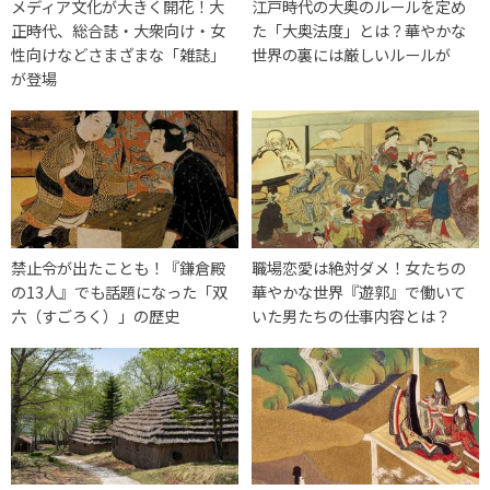
メディア文化が大きく開花！大
江戸時代の大奥のルールを定め
正時代、総合誌・大衆向け・女
た「大奥法度」とは？華やかな
性向けなどさまざまな「雑誌」
世界の裏には厳しいルールが
が登場
禁止令が出たことも！『鎌倉殿
職場恋愛は絶対ダメ！女たちの
の13人』でも話題になった「双
華やかな世界『遊郭』で働いて
六（すごろく）」の歴史
いた男たちの仕事内容とは？