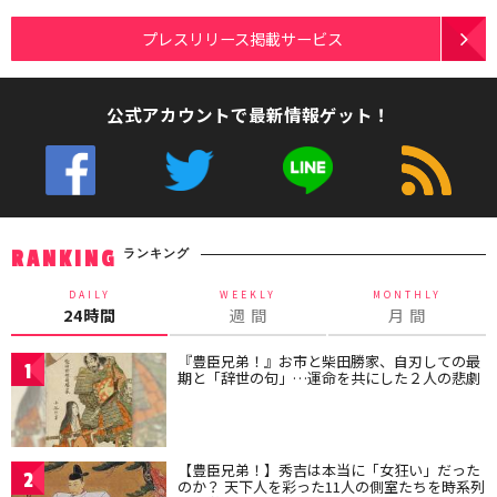
プレスリリース掲載サービス
公式アカウントで最新情報ゲット！
ランキング
RANKING
DAILY
WEEKLY
MONTHLY
24時間
週 間
月 間
『豊臣兄弟！』お市と柴田勝家、自刃しての最
1
期と「辞世の句」…運命を共にした２人の悲劇
【豊臣兄弟！】秀吉は本当に「女狂い」だった
2
のか？ 天下人を彩った11人の側室たちを時系列