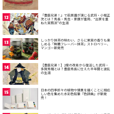
『豊臣兄弟！』で萩原護が演じる武将・小堀正
12
次とは？秀長・秀吉・家康が重用、“出家を重
ねた実務派”の生涯
しっかり抹茶の味わい、さらに果実の香りも楽
13
しめる「無糖フレーバー抹茶」ストロベリー、
マンゴー新発売
【豊臣兄弟！】2度の改易から復活した武将・
14
多賀秀種とは？豊臣秀長に仕えた半年間と波乱
の生涯
日本の四季折々の植物や情景を描くことに相応
15
しい色を集めた水彩色鉛筆『色辞典』が新発
売！