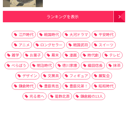
ランキングを表示
江戸時代
戦国時代
大河ドラマ
平安時代
アニメ
ロングセラー
戦国武将
スイーツ
雑学
お菓子
幕末
漫画
時代劇
テレビ
べらぼう
明治時代
徳川家康
織田信長
抹茶
デザイン
文房具
フィギュア
展覧会
鎌倉時代
豊臣秀吉
豊臣兄弟！
昭和時代
光る君へ
葛飾北斎
鎌倉殿の13人