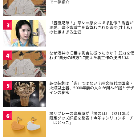
で一挙紹介
『豊臣兄弟！』茶々＝悪女はほぼ創作？秀吉が
3
溺愛、豊臣家滅亡を背負わされた茶々(井上和)
の壮絶すぎる生涯
なぜ浅井の旧臣は秀吉に従ったのか？ 武力を使
4
わず“自分の味方”に変えた裏工作の技法とは
あの装飾は「炎」ではない？縄文時代の国宝・
5
火焔型土器、5000年前の人々が刻んだ謎とデザ
インの秘密
鳩サブレーの豊島屋が『鳩の日』（8月10日）
6
限定グッズ詳細を発表！今年はシリコンポーチ
「はとっこ」