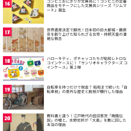
コンビニおにぎりが文房具に！コンビニの定番
16
商品をモチーフにした文房具シリーズ『ジムマ
ート』誕生
世界遺産決定で脚光！日本初の巨大都城・藤原
17
京を創り上げた知られざる女帝・持統天皇の凄
絶な執念
ハローキティ、ポチャッコたちが昭和レトロな
18
コインケースに！「サンリオキャラクターズ コ
インケース」第２弾
自転車を持つだけで税金？ 昭和まで続いた「自
19
転車税」の意外な歴史と脱税が横行した理由
教科書と違う！江戸時代の田沼意次「賄賂伝
20
説」の嘘と、水野忠邦が「大奥」を敵に回した
本当の理由