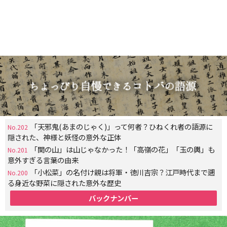
「天邪鬼(あまのじゃく)」って何者？ひねくれ者の語源に
No.202
隠された、神様と妖怪の意外な正体
「関の山」は山じゃなかった！「高嶺の花」「玉の輿」も
No.201
意外すぎる言葉の由来
「小松菜」の名付け親は将軍・徳川吉宗？江戸時代まで遡
No.200
る身近な野菜に隠された意外な歴史
バックナンバー