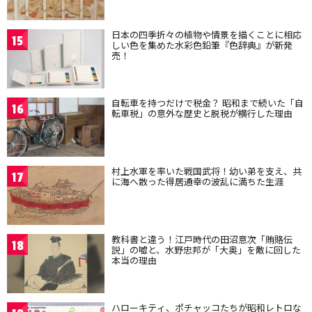
日本の四季折々の植物や情景を描くことに相応
15
しい色を集めた水彩色鉛筆『色辞典』が新発
売！
自転車を持つだけで税金？ 昭和まで続いた「自
16
転車税」の意外な歴史と脱税が横行した理由
村上水軍を率いた戦国武将！幼い弟を支え、共
17
に海へ散った得居通幸の波乱に満ちた生涯
教科書と違う！江戸時代の田沼意次「賄賂伝
18
説」の嘘と、水野忠邦が「大奥」を敵に回した
本当の理由
ハローキティ、ポチャッコたちが昭和レトロな