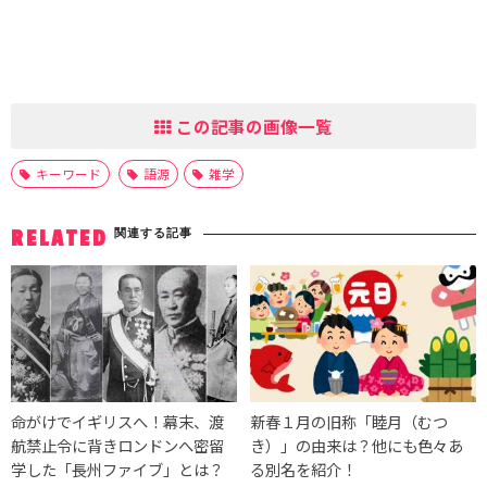
この記事の画像一覧
キーワード
語源
雑学
関連する記事
RELATED
命がけでイギリスへ！幕末、渡
新春１月の旧称「睦月（むつ
航禁止令に背きロンドンへ密留
き）」の由来は？他にも色々あ
学した「長州ファイブ」とは？
る別名を紹介！