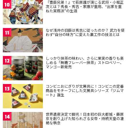
『豊臣兄弟！』で萩原護が演じる武将・小堀正
10
次とは？秀長・秀吉・家康が重用、“出家を重
ねた実務派”の生涯
なぜ浅井の旧臣は秀吉に従ったのか？ 武力を使
11
わず“自分の味方”に変えた裏工作の技法とは
しっかり抹茶の味わい、さらに果実の香りも楽
12
しめる「無糖フレーバー抹茶」ストロベリー、
マンゴー新発売
コンビニおにぎりが文房具に！コンビニの定番
13
商品をモチーフにした文房具シリーズ『ジムマ
ート』誕生
世界遺産決定で脚光！日本初の巨大都城・藤原
14
京を創り上げた知られざる女帝・持統天皇の凄
絶な執念