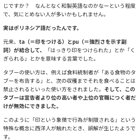
じですか？ なんとなく和製英語なのかなーという程度
で、気にとめない人が多いかもしれません。
実はポリネシア語だったんです。
元来、
ta（＝印をつける）とpu（＝強烈さを示す副
詞）が結合して、
「はっきり印をつけられた」とか「く
ぎられる」とかを
意
味する言葉でした。
タブーの使い方は、例えば食料統制者が「ある食物のタ
ブーを布告する」と、次の収穫までそれを食べることは
禁止されるといった使い方をされました。
そして、この
タブーは宣告者より位の高い者や上位の官職につく
者だ
けが無効にできました。
このように「印という象徴で行為が制限される」という
特殊な概念に西洋人が触れたとき、誤解が生じたようで
す。