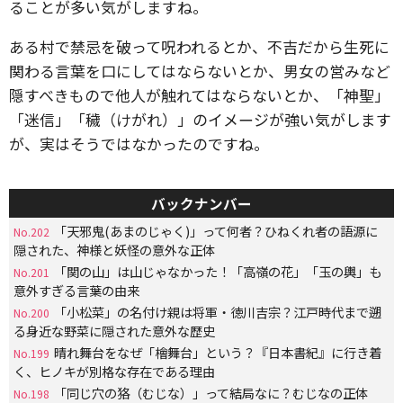
ることが多い気がしますね。
ある村で禁忌を破って呪われるとか、不吉だから生死に
関わる言葉を口にしてはならないとか、男女の営みなど
隠すべきもので他人が触れてはならないとか、「神聖」
「迷信」「穢（けがれ）」のイメージが強い気がします
が、実はそうではなかったのですね。
バックナンバー
「天邪鬼(あまのじゃく)」って何者？ひねくれ者の語源に
No.202
隠された、神様と妖怪の意外な正体
「関の山」は山じゃなかった！「高嶺の花」「玉の輿」も
No.201
意外すぎる言葉の由来
「小松菜」の名付け親は将軍・徳川吉宗？江戸時代まで遡
No.200
る身近な野菜に隠された意外な歴史
晴れ舞台をなぜ「檜舞台」という？『日本書紀』に行き着
No.199
く、ヒノキが別格な存在である理由
「同じ穴の狢（むじな）」って結局なに？むじなの正体
No.198