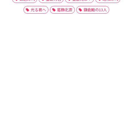
光る君へ
葛飾北斎
鎌倉殿の13人