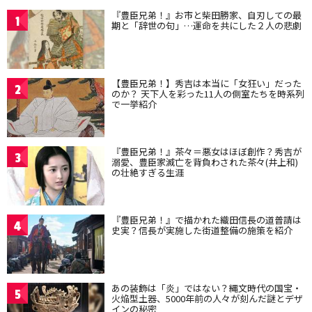
『豊臣兄弟！』お市と柴田勝家、自刃しての最
1
期と「辞世の句」…運命を共にした２人の悲劇
【豊臣兄弟！】秀吉は本当に「女狂い」だった
2
のか？ 天下人を彩った11人の側室たちを時系列
で一挙紹介
『豊臣兄弟！』茶々＝悪女はほぼ創作？秀吉が
3
溺愛、豊臣家滅亡を背負わされた茶々(井上和)
の壮絶すぎる生涯
『豊臣兄弟！』で描かれた織田信長の道普請は
4
史実？信長が実施した街道整備の施策を紹介
あの装飾は「炎」ではない？縄文時代の国宝・
5
火焔型土器、5000年前の人々が刻んだ謎とデザ
インの秘密