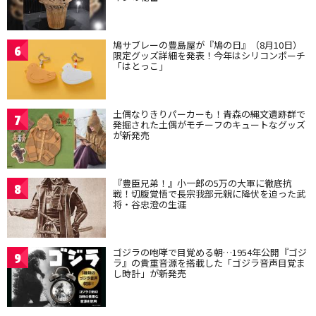
鳩サブレーの豊島屋が『鳩の日』（8月10日）
6
限定グッズ詳細を発表！今年はシリコンポーチ
「はとっこ」
土偶なりきりパーカーも！青森の縄文遺跡群で
7
発掘された土偶がモチーフのキュートなグッズ
が新発売
『豊臣兄弟！』小一郎の5万の大軍に徹底抗
8
戦！切腹覚悟で長宗我部元親に降伏を迫った武
将・谷忠澄の生涯
ゴジラの咆哮で目覚める朝…1954年公開『ゴジ
9
ラ』の貴重音源を搭載した「ゴジラ音声目覚ま
し時計」が新発売