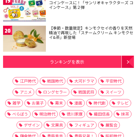
19
コインケースに！「サンリオキャラクターズ コ
インケース」第２弾
【季節・数量限定】キンモクセイの香りを天然
20
精油で再現した「スチームクリーム キンモクセ
イ&茶」新登場
ランキングを表示
江戸時代
戦国時代
大河ドラマ
平安時代
アニメ
ロングセラー
戦国武将
スイーツ
雑学
お菓子
幕末
漫画
時代劇
テレビ
べらぼう
明治時代
徳川家康
織田信長
抹茶
デザイン
文房具
フィギュア
展覧会
鎌倉時代
豊臣秀吉
豊臣兄弟！
昭和時代