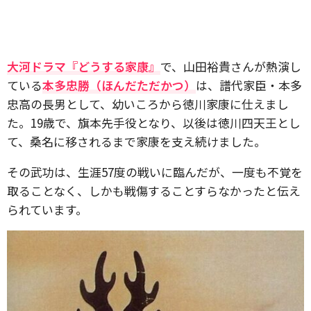
大河ドラマ『どうする家康』
で、山田裕貴さんが熱演し
ている
本多忠勝（ほんだただかつ）
は、譜代家臣・本多
忠高の長男として、幼いころから徳川家康に仕えまし
た。19歳で、旗本先手役となり、以後は徳川四天王とし
て、桑名に移されるまで家康を支え続けました。
その武功は、生涯57度の戦いに臨んだが、一度も不覚を
取ることなく、しかも戦傷することすらなかったと伝え
られています。