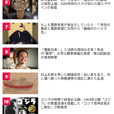
6
火焔型土器、5000年前の人々が刻んだ謎とデザ
インの秘密
もしも豊臣秀長が長生きしていたら…？秀吉の
7
暴走と豊臣家滅亡を防げた「最強のカリスマ
性」
『豊臣兄弟！』三法師の誘拐は史実？秀吉
8
の“暴挙”、お市＆勝家再婚の真意…第30回放送
の真相考察
村上水軍を率いた戦国武将！幼い弟を支え、共
9
に海へ散った得居通幸の波乱に満ちた生涯
ゴジラの咆哮で目覚める朝…1954年公開『ゴジ
10
ラ』の貴重音源を搭載した「ゴジラ音声目覚ま
し時計」が新発売