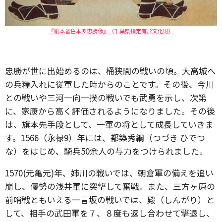
『紙本著色本多忠勝像』（千葉県指定有形文化財）
忠勝が世に出始めるのは、桶狭間の戦いの頃。大高城へ
の兵糧入れに従軍した時からのことです。その後、今川
との戦いや三河一向一揆の戦いでも武勇を示し、次第
に、家康から高く評価されるようになりました。その後
は、旗本先手段として、一軍の将として成長していきま
す。1566（永禄9）年には、都築秀綱（つづき ひでつ
な）をはじめ、騎兵50余人の与力をつけられました。
1570(元亀元)年、姉川の戦いでは、朝倉軍の備えを追い
崩し、優勢の浅井軍に突撃して奮戦。また、三方ヶ原の
前哨戦ともいえる一言坂の戦いでは、殿（しんがり）と
して、相手の武田軍を７、８度も返し合わせて撃退し、