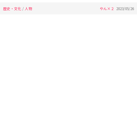
歴史・文化
/
人物
やん×２
2023/05/26