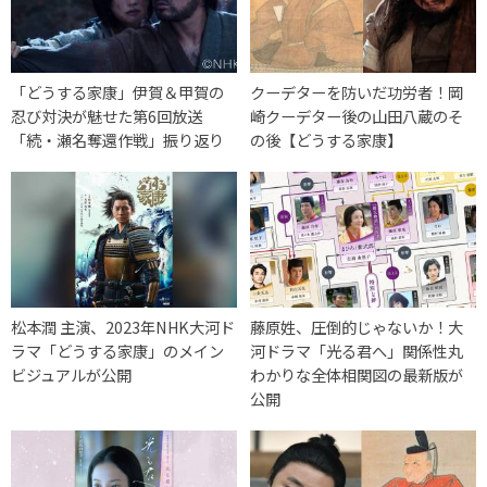
「どうする家康」伊賀＆甲賀の
クーデターを防いだ功労者！岡
忍び対決が魅せた第6回放送
崎クーデター後の山田八蔵のそ
「続・瀬名奪還作戦」振り返り
の後【どうする家康】
松本潤 主演、2023年NHK大河ド
藤原姓、圧倒的じゃないか！大
ラマ「どうする家康」のメイン
河ドラマ「光る君へ」関係性丸
ビジュアルが公開
わかりな全体相関図の最新版が
公開