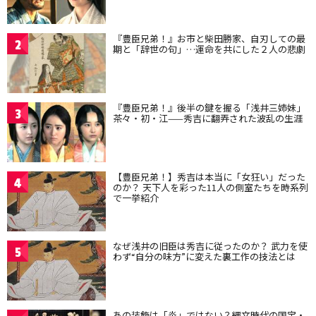
『豊臣兄弟！』お市と柴田勝家、自刃しての最
2
期と「辞世の句」…運命を共にした２人の悲劇
『豊臣兄弟！』後半の鍵を握る「浅井三姉妹」
3
茶々・初・江——秀吉に翻弄された波乱の生涯
【豊臣兄弟！】秀吉は本当に「女狂い」だった
4
のか？ 天下人を彩った11人の側室たちを時系列
で一挙紹介
なぜ浅井の旧臣は秀吉に従ったのか？ 武力を使
5
わず“自分の味方”に変えた裏工作の技法とは
あの装飾は「炎」ではない？縄文時代の国宝・