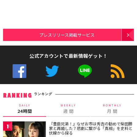
プレスリリース掲載サービス
公式アカウントで最新情報ゲット！
ランキング
RANKING
DAILY
WEEKLY
MONTHLY
24時間
週 間
月 間
『豊臣兄弟！』なぜお市は秀吉の勧めで柴田勝
1
家と再婚した？悲劇に繋がる「真相」を史料と
伏線から探る