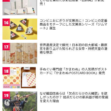
売！
コンビニおにぎりが文房具に！コンビニの定番
16
商品をモチーフにした文房具シリーズ『ジムマ
ート』誕生
世界遺産決定で脚光！日本初の巨大都城・藤原
17
京を創り上げた知られざる女帝・持統天皇の凄
絶な執念
手ぬぐい専門店「かまわぬ」の人気柄がポスト
18
カードに『かまわぬ POSTCARD BOOK』発売
なぜ織田信長らは「欠点だらけの火縄銃」を欲
19
しがったのか？ 弱点だらけの新兵器が戦の常識
を変えた理由