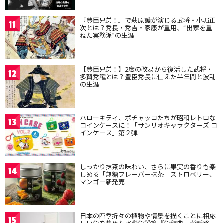
『豊臣兄弟！』で萩原護が演じる武将・小堀正
11
次とは？秀長・秀吉・家康が重用、“出家を重
ねた実務派”の生涯
【豊臣兄弟！】2度の改易から復活した武将・
12
多賀秀種とは？豊臣秀長に仕えた半年間と波乱
の生涯
ハローキティ、ポチャッコたちが昭和レトロな
13
コインケースに！「サンリオキャラクターズ コ
インケース」第２弾
しっかり抹茶の味わい、さらに果実の香りも楽
14
しめる「無糖フレーバー抹茶」ストロベリー、
マンゴー新発売
日本の四季折々の植物や情景を描くことに相応
15
しい色を集めた水彩色鉛筆『色辞典』が新発