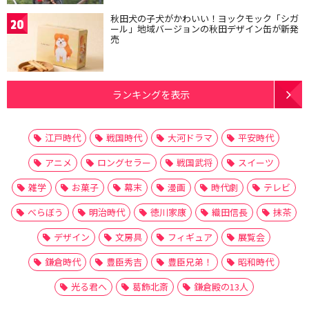
秋田犬の子犬がかわいい！ヨックモック「シガ
20
ール」地域バージョンの秋田デザイン缶が新発
売
ランキングを表示
江戸時代
戦国時代
大河ドラマ
平安時代
アニメ
ロングセラー
戦国武将
スイーツ
雑学
お菓子
幕末
漫画
時代劇
テレビ
べらぼう
明治時代
徳川家康
織田信長
抹茶
デザイン
文房具
フィギュア
展覧会
鎌倉時代
豊臣秀吉
豊臣兄弟！
昭和時代
光る君へ
葛飾北斎
鎌倉殿の13人