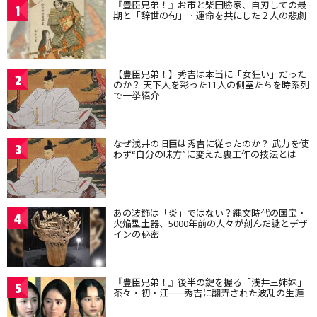
『豊臣兄弟！』お市と柴田勝家、自刃しての最
1
期と「辞世の句」…運命を共にした２人の悲劇
【豊臣兄弟！】秀吉は本当に「女狂い」だった
2
のか？ 天下人を彩った11人の側室たちを時系列
で一挙紹介
なぜ浅井の旧臣は秀吉に従ったのか？ 武力を使
3
わず“自分の味方”に変えた裏工作の技法とは
あの装飾は「炎」ではない？縄文時代の国宝・
4
火焔型土器、5000年前の人々が刻んだ謎とデザ
インの秘密
『豊臣兄弟！』後半の鍵を握る「浅井三姉妹」
5
茶々・初・江——秀吉に翻弄された波乱の生涯