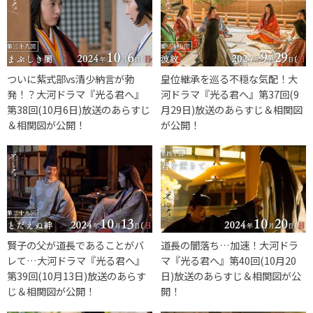
ついに紫式部vs清少納言が勃
皇位継承を巡る不穏な気配！大
発！？大河ドラマ『光る君へ』
河ドラマ『光る君へ』第37回(9
第38回(10月6日)放送のあらすじ
月29日)放送のあらすじ＆相関図
＆相関図が公開！
が公開！
賢子の父が道長であることがバ
道長の闇落ち…加速！大河ドラ
レて…大河ドラマ『光る君へ』
マ『光る君へ』第40回(10月20
第39回(10月13日)放送のあらす
日)放送のあらすじ＆相関図が公
じ＆相関図が公開！
開！