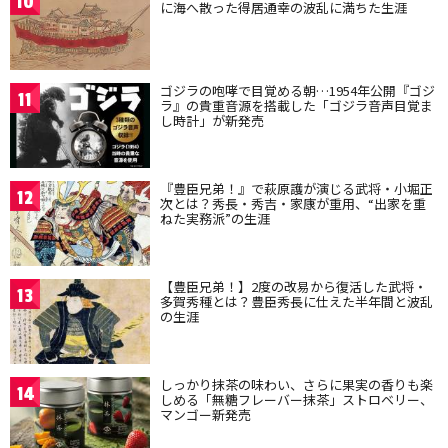
10
に海へ散った得居通幸の波乱に満ちた生涯
ゴジラの咆哮で目覚める朝…1954年公開『ゴジ
11
ラ』の貴重音源を搭載した「ゴジラ音声目覚ま
し時計」が新発売
『豊臣兄弟！』で萩原護が演じる武将・小堀正
12
次とは？秀長・秀吉・家康が重用、“出家を重
ねた実務派”の生涯
【豊臣兄弟！】2度の改易から復活した武将・
13
多賀秀種とは？豊臣秀長に仕えた半年間と波乱
の生涯
しっかり抹茶の味わい、さらに果実の香りも楽
14
しめる「無糖フレーバー抹茶」ストロベリー、
マンゴー新発売