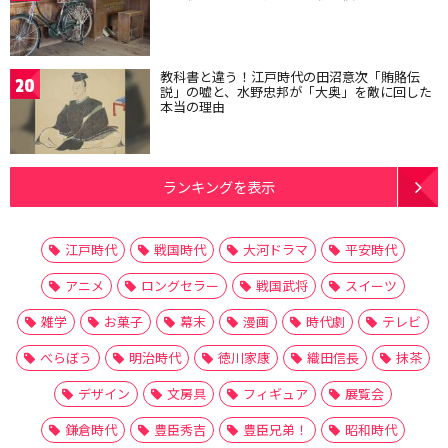
教科書と違う！江戸時代の田沼意次「賄賂伝
20
説」の嘘と、水野忠邦が「大奥」を敵に回した
本当の理由
ランキングを表示
江戸時代
戦国時代
大河ドラマ
平安時代
アニメ
ロングセラー
戦国武将
スイーツ
雑学
お菓子
幕末
漫画
時代劇
テレビ
べらぼう
明治時代
徳川家康
織田信長
抹茶
デザイン
文房具
フィギュア
展覧会
鎌倉時代
豊臣秀吉
豊臣兄弟！
昭和時代