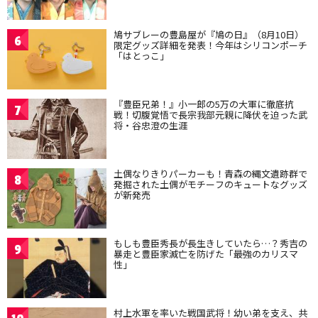
鳩サブレーの豊島屋が『鳩の日』（8月10日）
6
限定グッズ詳細を発表！今年はシリコンポーチ
「はとっこ」
『豊臣兄弟！』小一郎の5万の大軍に徹底抗
7
戦！切腹覚悟で長宗我部元親に降伏を迫った武
将・谷忠澄の生涯
土偶なりきりパーカーも！青森の縄文遺跡群で
8
発掘された土偶がモチーフのキュートなグッズ
が新発売
もしも豊臣秀長が長生きしていたら…？秀吉の
9
暴走と豊臣家滅亡を防げた「最強のカリスマ
性」
村上水軍を率いた戦国武将！幼い弟を支え、共