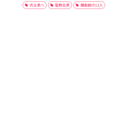
光る君へ
葛飾北斎
鎌倉殿の13人