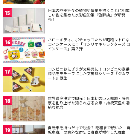
日本の四季折々の植物や情景を描くことに相応
15
しい色を集めた水彩色鉛筆『色辞典』が新発
売！
ハローキティ、ポチャッコたちが昭和レトロな
16
コインケースに！「サンリオキャラクターズ コ
インケース」第２弾
コンビニおにぎりが文房具に！コンビニの定番
17
商品をモチーフにした文房具シリーズ『ジムマ
ート』誕生
世界遺産決定で脚光！日本初の巨大都城・藤原
18
京を創り上げた知られざる女帝・持統天皇の凄
絶な執念
自転車を持つだけで税金？ 昭和まで続いた「自
19
転車税」の意外な歴史と脱税が横行した理由