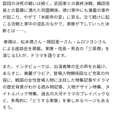
臣団の決死の戦いは続く。武田家との最終決戦、織田信
長との葛藤に満ちた同盟関係、徳川家中にも激震の事件
が起こり、やがて「本能寺の変」に至る。立て続けに起
こる合戦と家中の混乱のなかで、家康が下していった決
断とは……。
巻頭は、松本潤さん・岡田准一さん・ムロツヨシさん
による座談会を掲載。家康・信長・秀吉の「三英傑」を
演じる3人が、ドラマを語ります。
また、インタビューでは、出演者陣の生の声をお届け。
あらすじ、美麗グラビア、登場人物関係図など充実の内
容に、戦国の女性登場人物に注目した特集記事やドラマ
の歴史背景がわかる読み物記事、人物デザイン特集、タ
イトルバック特集、過去の大河ドラマのプレイバックな
ど、多角的に「どうする家康」を楽しめるページもある
そう。