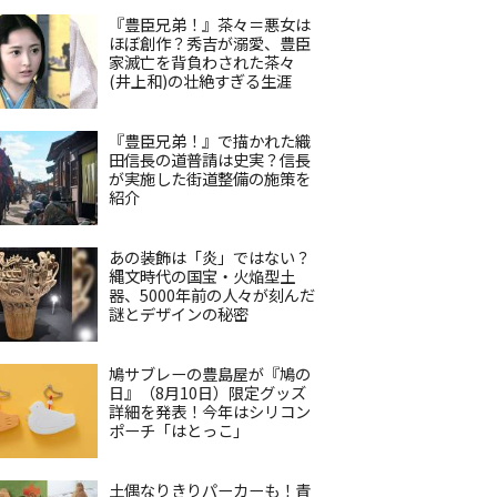
『豊臣兄弟！』茶々＝悪女は
ほぼ創作？秀吉が溺愛、豊臣
家滅亡を背負わされた茶々
(井上和)の壮絶すぎる生涯
『豊臣兄弟！』で描かれた織
田信長の道普請は史実？信長
が実施した街道整備の施策を
紹介
あの装飾は「炎」ではない？
縄文時代の国宝・火焔型土
器、5000年前の人々が刻んだ
謎とデザインの秘密
鳩サブレーの豊島屋が『鳩の
日』（8月10日）限定グッズ
詳細を発表！今年はシリコン
ポーチ「はとっこ」
土偶なりきりパーカーも！青