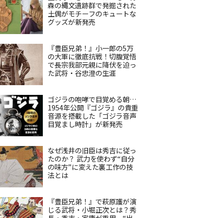
森の縄文遺跡群で発掘された
土偶がモチーフのキュートな
グッズが新発売
『豊臣兄弟！』小一郎の5万
の大軍に徹底抗戦！切腹覚悟
で長宗我部元親に降伏を迫っ
た武将・谷忠澄の生涯
ゴジラの咆哮で目覚める朝…
1954年公開『ゴジラ』の貴重
音源を搭載した「ゴジラ音声
目覚まし時計」が新発売
なぜ浅井の旧臣は秀吉に従っ
たのか？ 武力を使わず“自分
の味方”に変えた裏工作の技
法とは
『豊臣兄弟！』で萩原護が演
じる武将・小堀正次とは？秀
長・秀吉・家康が重用、“出