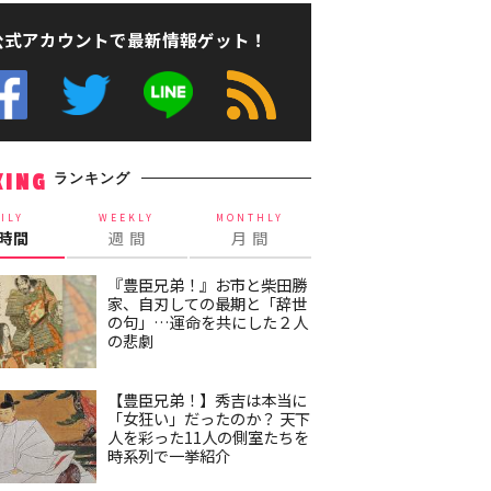
公式アカウントで最新情報ゲット！
ランキング
KING
ILY
WEEKLY
MONTHLY
4時間
週 間
月 間
『豊臣兄弟！』お市と柴田勝
家、自刃しての最期と「辞世
の句」…運命を共にした２人
の悲劇
【豊臣兄弟！】秀吉は本当に
「女狂い」だったのか？ 天下
人を彩った11人の側室たちを
時系列で一挙紹介