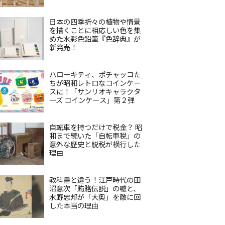
日本の四季折々の植物や情景
を描くことに相応しい色を集
めた水彩色鉛筆『色辞典』が
新発売！
ハローキティ、ポチャッコた
ちが昭和レトロなコインケー
スに！「サンリオキャラクタ
ーズ コインケース」第２弾
自転車を持つだけで税金？ 昭
和まで続いた「自転車税」の
意外な歴史と脱税が横行した
理由
教科書と違う！江戸時代の田
沼意次「賄賂伝説」の嘘と、
水野忠邦が「大奥」を敵に回
した本当の理由