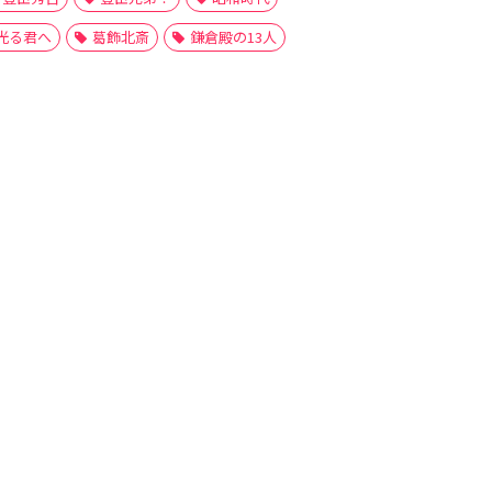
光る君へ
葛飾北斎
鎌倉殿の13人