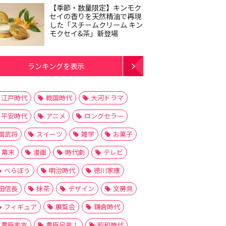
【季節・数量限定】キンモク
セイの香りを天然精油で再現
した「スチームクリーム キン
モクセイ&茶」新登場
ランキングを表示
江戸時代
戦国時代
大河ドラマ
平安時代
アニメ
ロングセラー
国武将
スイーツ
雑学
お菓子
幕末
漫画
時代劇
テレビ
べらぼう
明治時代
徳川家康
田信長
抹茶
デザイン
文房具
フィギュア
展覧会
鎌倉時代
豊臣秀吉
豊臣兄弟！
昭和時代