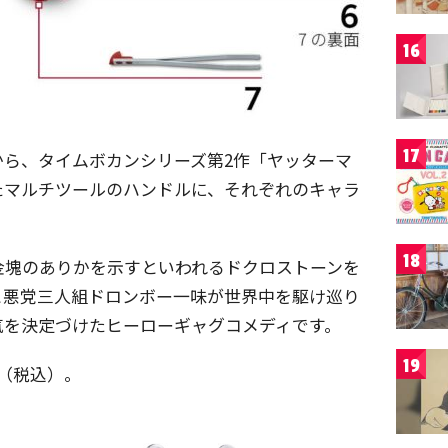
16
17
から、タイムボカンシリーズ第2作「ヤッターマ
たマルチツールのハンドルに、それぞれのキャラ
18
金塊のありかを示すといわれるドクロストーンを
と悪党三人組ドロンボー一味が世界中を駆け巡り
気を決定づけたヒーローギャグコメディです。
19
円（税込）。