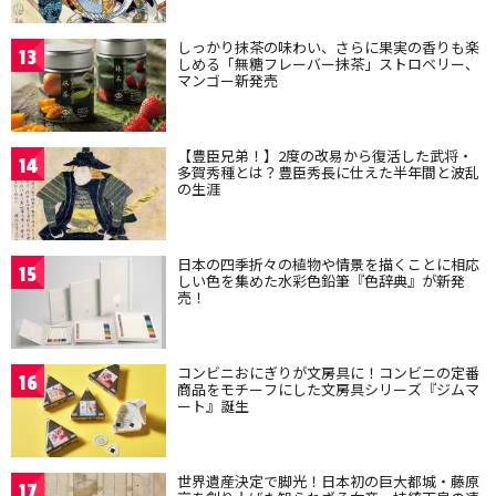
しっかり抹茶の味わい、さらに果実の香りも楽
13
しめる「無糖フレーバー抹茶」ストロベリー、
マンゴー新発売
【豊臣兄弟！】2度の改易から復活した武将・
14
多賀秀種とは？豊臣秀長に仕えた半年間と波乱
の生涯
日本の四季折々の植物や情景を描くことに相応
15
しい色を集めた水彩色鉛筆『色辞典』が新発
売！
コンビニおにぎりが文房具に！コンビニの定番
16
商品をモチーフにした文房具シリーズ『ジムマ
ート』誕生
世界遺産決定で脚光！日本初の巨大都城・藤原
17