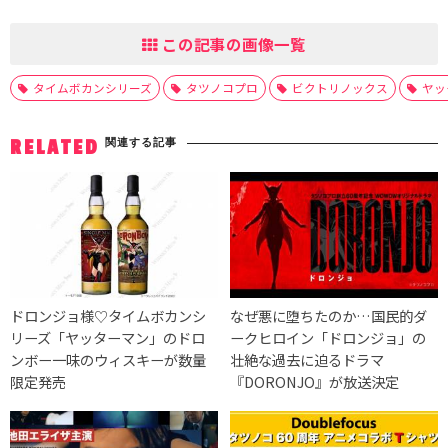
この記事の画像一覧
タイムボカンシリーズ
タツノコプロ
ビクトリノックス
ヤッ
関連する記事
RELATED
ドロンジョ様♡タイムボカンシ
なぜ悪に堕ちたのか…国民的ダ
リーズ「ヤッターマン」のドロ
ークヒロイン「ドロンジョ」の
ンボー一味のウィスキーが数量
壮絶な過去に迫るドラマ
限定発売
『DORONJO』が放送決定