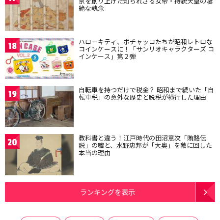
京を創り上げた知られざる女帝・持統天皇の凄
絶な執念
ハローキティ、ポチャッコたちが昭和レトロな
18
コインケースに！「サンリオキャラクターズ コ
インケース」第２弾
自転車を持つだけで税金？ 昭和まで続いた「自
19
転車税」の意外な歴史と脱税が横行した理由
教科書と違う！江戸時代の田沼意次「賄賂伝
20
説」の嘘と、水野忠邦が「大奥」を敵に回した
本当の理由
ランキングを表示