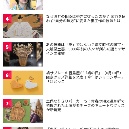
なぜ浅井の旧臣は秀吉に従ったのか？ 武力を使
4
わず“自分の味方”に変えた裏工作の技法とは
あの装飾は「炎」ではない？縄文時代の国宝・
5
火焔型土器、5000年前の人々が刻んだ謎とデザ
インの秘密
鳩サブレーの豊島屋が『鳩の日』（8月10日）
6
限定グッズ詳細を発表！今年はシリコンポーチ
「はとっこ」
土偶なりきりパーカーも！青森の縄文遺跡群で
7
発掘された土偶がモチーフのキュートなグッズ
が新発売