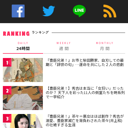
ランキング
RANKING
DAILY
WEEKLY
MONTHLY
24時間
週 間
月 間
『豊臣兄弟！』お市と柴田勝家、自刃しての最
1
期と「辞世の句」…運命を共にした２人の悲劇
【豊臣兄弟！】秀吉は本当に「女狂い」だった
2
のか？ 天下人を彩った11人の側室たちを時系列
で一挙紹介
『豊臣兄弟！』茶々＝悪女はほぼ創作？秀吉が
3
溺愛、豊臣家滅亡を背負わされた茶々(井上和)
の壮絶すぎる生涯