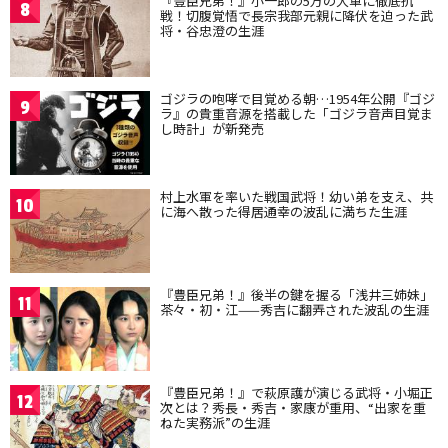
『豊臣兄弟！』小一郎の5万の大軍に徹底抗
8
戦！切腹覚悟で長宗我部元親に降伏を迫った武
将・谷忠澄の生涯
ゴジラの咆哮で目覚める朝…1954年公開『ゴジ
9
ラ』の貴重音源を搭載した「ゴジラ音声目覚ま
し時計」が新発売
村上水軍を率いた戦国武将！幼い弟を支え、共
10
に海へ散った得居通幸の波乱に満ちた生涯
『豊臣兄弟！』後半の鍵を握る「浅井三姉妹」
11
茶々・初・江——秀吉に翻弄された波乱の生涯
『豊臣兄弟！』で萩原護が演じる武将・小堀正
12
次とは？秀長・秀吉・家康が重用、“出家を重
ねた実務派”の生涯