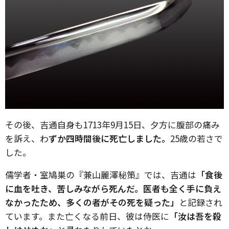
その後、吉通自身も1713年9月15日、夕方に腹部の痛み
を訴え、わ
ずか四時間後に死亡しました。
25歳の若さで
した。
儒学者・室鳩巣の『兼山麗澤秘策』では、吉通は
「食後
に血を吐き、苦しみながら死んだ。医者も全く手に負え
なかったため、多くの者がその死を疑った」
と記録され
ています。また亡くなる前日、彼は侍医に
「汝は吾を殺