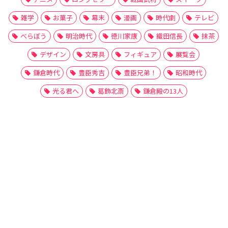
雑学
お菓子
幕末
漫画
時代劇
テレビ
べらぼう
明治時代
徳川家康
織田信長
抹茶
デザイン
文房具
フィギュア
展覧会
鎌倉時代
豊臣秀吉
豊臣兄弟！
昭和時代
光る君へ
葛飾北斎
鎌倉殿の13人