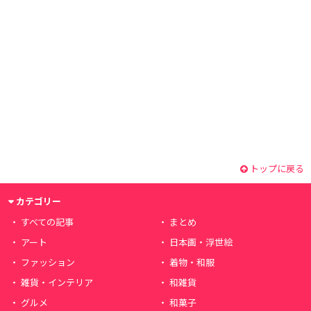
トップに戻る
カテゴリー
すべての記事
まとめ
アート
日本画・浮世絵
ファッション
着物・和服
雑貨・インテリア
和雑貨
グルメ
和菓子