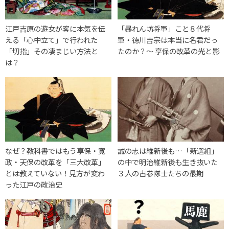
江戸吉原の遊女が客に本気を伝
「暴れん坊将軍」こと８代将
える「心中立て」で行われた
軍・徳川吉宗は本当に名君だっ
「切指」その凄まじい方法と
たのか？〜 享保の改革の光と影
は？
なぜ？教科書ではもう享保・寛
誠の志は維新後も…「新選組」
政・天保の改革を「三大改革」
の中で明治維新後も生き抜いた
とは教えていない！見方が変わ
３人の古参隊士たちの最期
った江戸の政治史