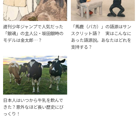
週刊少年ジャンプで人気だった
「馬鹿（バカ）」の語源はサン
「銀魂」の主人公・坂田銀時の
スクリット語？ 実はこんなに
モデルは金太郎…？
あった語源説。あなたはどれを
支持する？
日本人はいつから牛乳を飲んで
きた？意外なほど長い歴史にび
っくり！