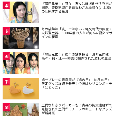
『豊臣兄弟！』茶々＝悪女はほぼ創作？秀吉が
4
溺愛、豊臣家滅亡を背負わされた茶々(井上和)
の壮絶すぎる生涯
あの装飾は「炎」ではない？縄文時代の国宝・
5
火焔型土器、5000年前の人々が刻んだ謎とデザ
インの秘密
『豊臣兄弟！』後半の鍵を握る「浅井三姉妹」
6
茶々・初・江——秀吉に翻弄された波乱の生涯
鳩サブレーの豊島屋が『鳩の日』（8月10日）
7
限定グッズ詳細を発表！今年はシリコンポーチ
「はとっこ」
土偶なりきりパーカーも！青森の縄文遺跡群で
8
発掘された土偶がモチーフのキュートなグッズ
が新発売