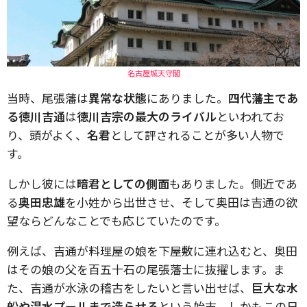
名古屋城天守閣
当時、尾張藩は
異常な状態
にありました。
四代藩主であ
る徳川吉通
は
徳川吉宗の最大のライバル
といわれてお
り、頭がよく、
名君
として評されることが多い人物で
す。
しかし彼には
暗君としての側面
もありました。側近であ
る
奥田忠雄
を小姓から出世させ、そして奥田は吉通の欲
望ならどんなことでも応じていたのです。
例えば、吉通が料理屋の娘を下屋敷に連れ込むと、奥田
はその娘の父を百五十石の尾張藩士に抜擢します。ま
た、吉通が水泳の稽古をしたいと言い出せば、
巨大な水
船や温水プールまで造らせる
という始末。しかもこの日