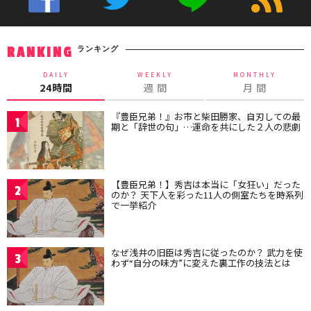
ランキング
RANKING
DAILY
WEEKLY
MONTHLY
24時間
週 間
月 間
『豊臣兄弟！』お市と柴田勝家、自刃しての最
1
期と「辞世の句」…運命を共にした２人の悲劇
【豊臣兄弟！】秀吉は本当に「女狂い」だった
2
のか？ 天下人を彩った11人の側室たちを時系列
で一挙紹介
なぜ浅井の旧臣は秀吉に従ったのか？ 武力を使
3
わず“自分の味方”に変えた裏工作の技法とは