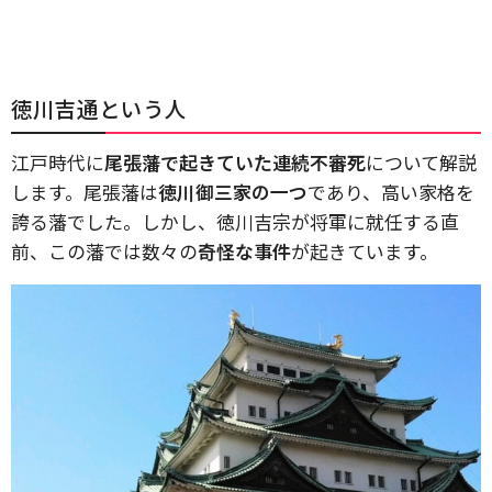
徳川吉通という人
江戸時代に
尾張藩で起きていた連続不審死
について解説
します。尾張藩は
徳川御三家の一つ
であり、高い家格を
誇る藩でした。しかし、徳川吉宗が将軍に就任する直
前、この藩では数々の
奇怪な事件
が起きています。