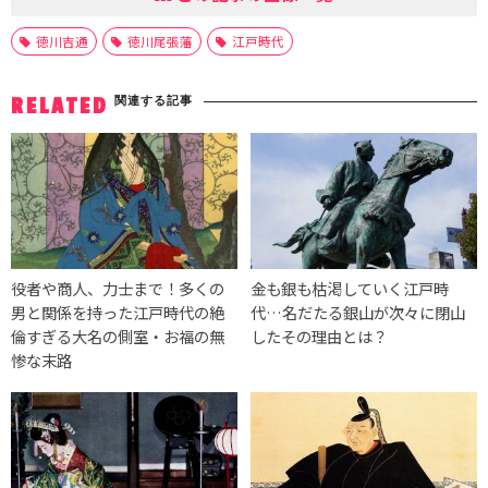
徳川吉通
徳川尾張藩
江戸時代
関連する記事
RELATED
役者や商人、力士まで！多くの
金も銀も枯渇していく江戸時
男と関係を持った江戸時代の絶
代…名だたる銀山が次々に閉山
倫すぎる大名の側室・お福の無
したその理由とは？
惨な末路