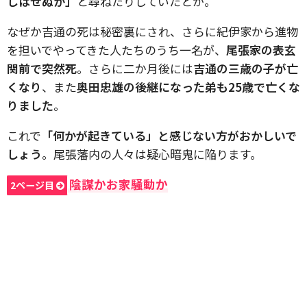
しはせぬか」
と尋ねたりしていたとか。
なぜか吉通の死は秘密裏にされ、さらに紀伊家から進物
を担いでやってきた人たちのうち一名が、
尾張家の表玄
関前で突然死
。さらに二か月後には
吉通の三歳の子が亡
くなり
、また
奥田忠雄の後継になった弟も25歳で亡くな
りました
。
これで
「何かが起きている」と感じない方がおかしいで
しょう
。尾張藩内の人々は疑心暗鬼に陥ります。
陰謀かお家騒動か
2ページ目