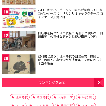
ハローキティ、ポチャッコたちが昭和レトロな
18
コインケースに！「サンリオキャラクターズ コ
インケース」第２弾
自転車を持つだけで税金？ 昭和まで続いた「自
19
転車税」の意外な歴史と脱税が横行した理由
教科書と違う！江戸時代の田沼意次「賄賂伝
20
説」の嘘と、水野忠邦が「大奥」を敵に回した
本当の理由
ランキングを表示
江戸時代
戦国時代
大河ドラマ
平安時代
アニメ
ロングセラー
戦国武将
スイーツ