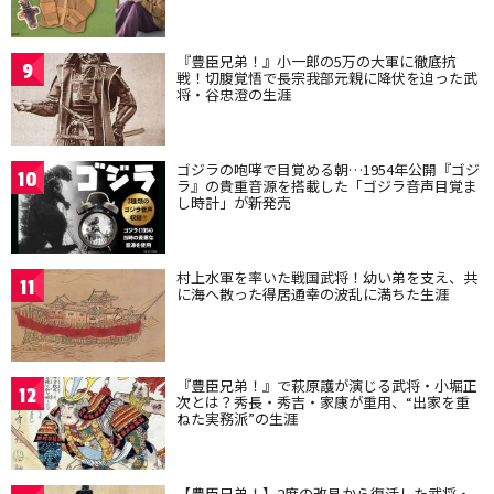
『豊臣兄弟！』小一郎の5万の大軍に徹底抗
9
戦！切腹覚悟で長宗我部元親に降伏を迫った武
将・谷忠澄の生涯
ゴジラの咆哮で目覚める朝…1954年公開『ゴジ
10
ラ』の貴重音源を搭載した「ゴジラ音声目覚ま
し時計」が新発売
村上水軍を率いた戦国武将！幼い弟を支え、共
11
に海へ散った得居通幸の波乱に満ちた生涯
『豊臣兄弟！』で萩原護が演じる武将・小堀正
12
次とは？秀長・秀吉・家康が重用、“出家を重
ねた実務派”の生涯
【豊臣兄弟！】2度の改易から復活した武将・