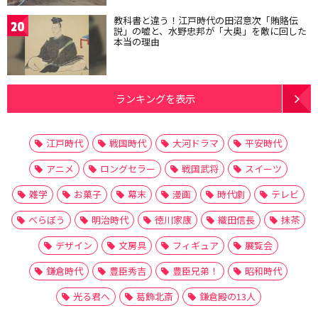
教科書と違う！江戸時代の田沼意次「賄賂伝
20
説」の嘘と、水野忠邦が「大奥」を敵に回した
本当の理由
ランキングを表示
江戸時代
戦国時代
大河ドラマ
平安時代
アニメ
ロングセラー
戦国武将
スイーツ
雑学
お菓子
幕末
漫画
時代劇
テレビ
べらぼう
明治時代
徳川家康
織田信長
抹茶
デザイン
文房具
フィギュア
展覧会
鎌倉時代
豊臣秀吉
豊臣兄弟！
昭和時代
光る君へ
葛飾北斎
鎌倉殿の13人