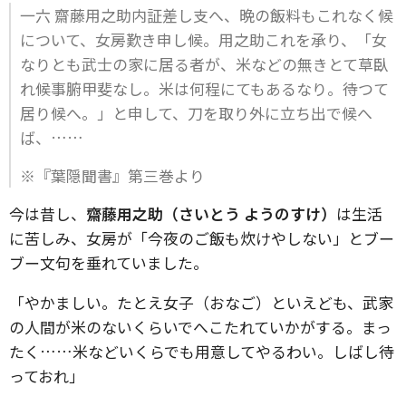
一六 齋藤用之助内証差し支へ、晩の飯料もこれなく候
について、女房歎き申し候。用之助これを承り、「女
なりとも武士の家に居る者が、米などの無きとて草臥
れ候事腑甲斐なし。米は何程にてもあるなり。待つて
居り候へ。」と申して、刀を取り外に立ち出で候へ
ば、……
※『葉隠聞書』第三巻より
今は昔し、
齋藤用之助（さいとう ようのすけ）
は生活
に苦しみ、女房が「今夜のご飯も炊けやしない」とブー
ブー文句を垂れていました。
「やかましい。たとえ女子（おなご）といえども、武家
の人間が米のないくらいでへこたれていかがする。まっ
たく……米などいくらでも用意してやるわい。しばし待
っておれ」