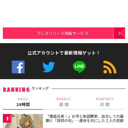
プレスリリース掲載サービス
公式アカウントで最新情報ゲット！
ランキング
RANKING
DAILY
WEEKLY
MONTHLY
24時間
週 間
月 間
『豊臣兄弟！』お市と柴田勝家、自刃しての最
1
期と「辞世の句」…運命を共にした２人の悲劇