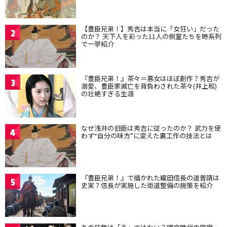
【豊臣兄弟！】秀吉は本当に「女狂い」だった
2
のか？ 天下人を彩った11人の側室たちを時系列
で一挙紹介
『豊臣兄弟！』茶々＝悪女はほぼ創作？秀吉が
3
溺愛、豊臣家滅亡を背負わされた茶々(井上和)
の壮絶すぎる生涯
なぜ浅井の旧臣は秀吉に従ったのか？ 武力を使
4
わず“自分の味方”に変えた裏工作の技法とは
『豊臣兄弟！』で描かれた織田信長の道普請は
5
史実？信長が実施した街道整備の施策を紹介