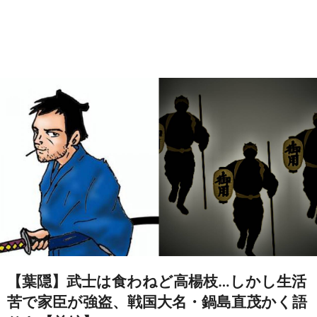
【葉隠】武士は食わねど高楊枝…しかし生活
苦で家臣が強盗、戦国大名・鍋島直茂かく語