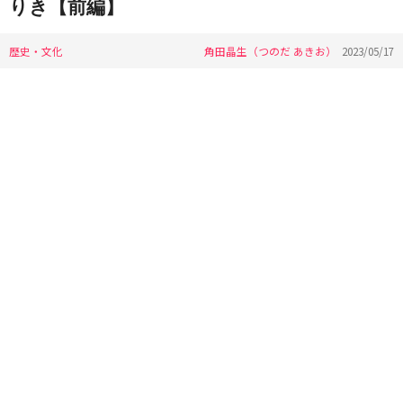
りき【前編】
歴史・文化
角田晶生（つのだ あきお）
2023/05/17