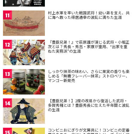
村上水軍を率いた戦国武将！幼い弟を支え、共
11
に海へ散った得居通幸の波乱に満ちた生涯
『豊臣兄弟！』で萩原護が演じる武将・小堀正
12
次とは？秀長・秀吉・家康が重用、“出家を重
ねた実務派”の生涯
しっかり抹茶の味わい、さらに果実の香りも楽
13
しめる「無糖フレーバー抹茶」ストロベリー、
マンゴー新発売
【豊臣兄弟！】2度の改易から復活した武将・
14
多賀秀種とは？豊臣秀長に仕えた半年間と波乱
の生涯
コンビニおにぎりが文房具に！コンビニの定番
15