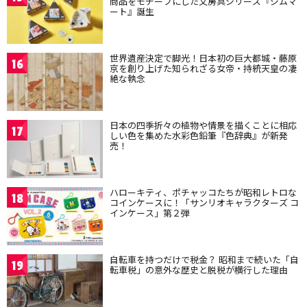
商品をモチーフにした文房具シリーズ『ジムマ
ート』誕生
世界遺産決定で脚光！日本初の巨大都城・藤原
16
京を創り上げた知られざる女帝・持統天皇の凄
絶な執念
日本の四季折々の植物や情景を描くことに相応
17
しい色を集めた水彩色鉛筆『色辞典』が新発
売！
ハローキティ、ポチャッコたちが昭和レトロな
18
コインケースに！「サンリオキャラクターズ コ
インケース」第２弾
自転車を持つだけで税金？ 昭和まで続いた「自
19
転車税」の意外な歴史と脱税が横行した理由