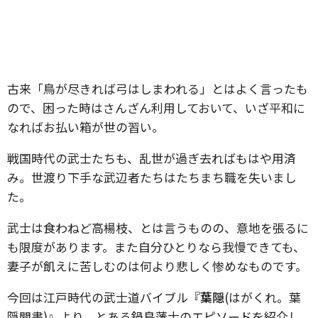
古来「鳥が尽きれば弓はしまわれる」とはよく言ったも
ので、困った時はさんざん利用しておいて、いざ平和に
なればお払い箱が世の習い。
戦国時代の武士たちも、乱世が過ぎ去ればもはや用済
み。世渡り下手な武辺者たちはたちまち職を失いまし
た。
武士は食わねど高楊枝、とは言うものの、意地を張るに
も限度があります。また自分ひとりなら我慢できても、
妻子が飢えに苦しむのは何より悲しく惨めなものです。
今回は江戸時代の武士道バイブル『
葉隠
(はがくれ。葉
隠聞書)』より、とある鍋島藩士のエピソードを紹介し