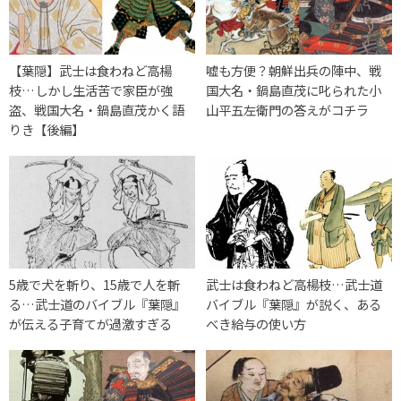
【葉隠】武士は食わねど高楊
嘘も方便？朝鮮出兵の陣中、戦
枝…しかし生活苦で家臣が強
国大名・鍋島直茂に叱られた小
盗、戦国大名・鍋島直茂かく語
山平五左衛門の答えがコチラ
りき【後編】
5歳で犬を斬り、15歳で人を斬
武士は食わねど高楊枝…武士道
る…武士道のバイブル『葉隠』
バイブル『葉隠』が説く、ある
が伝える子育てが過激すぎる
べき給与の使い方