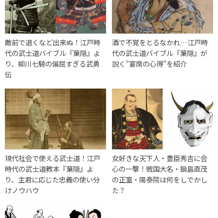
敵前で退くなど出来ぬ！江戸時
酒で不覚をとるなかれ…江戸時
代の武士道バイブル『葉隠』よ
代の武士道バイブル『葉隠』が
り、柳川七騎の偏屈すぎる武勇
説く”宴席の心得”を紹介
伝
現代社会で使える武士道！江戸
女好きな天下人・豊臣秀吉に会
時代の武士道教本『葉隠』よ
心の一撃！戦国大名・鍋島直茂
り、主君に応じた忠義の使い分
の正室・陽泰院は何をしでかし
けノウハウ
た？