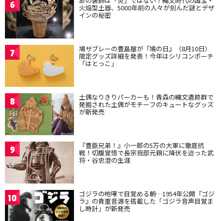
あの装飾は「炎」ではない？縄文時代の国宝・
6
火焔型土器、5000年前の人々が刻んだ謎とデザ
インの秘密
鳩サブレーの豊島屋が『鳩の日』（8月10日）
7
限定グッズ詳細を発表！今年はシリコンポーチ
「はとっこ」
土偶なりきりパーカーも！青森の縄文遺跡群で
8
発掘された土偶がモチーフのキュートなグッズ
が新発売
『豊臣兄弟！』小一郎の5万の大軍に徹底抗
9
戦！切腹覚悟で長宗我部元親に降伏を迫った武
将・谷忠澄の生涯
ゴジラの咆哮で目覚める朝…1954年公開『ゴジ
10
ラ』の貴重音源を搭載した「ゴジラ音声目覚ま
し時計」が新発売