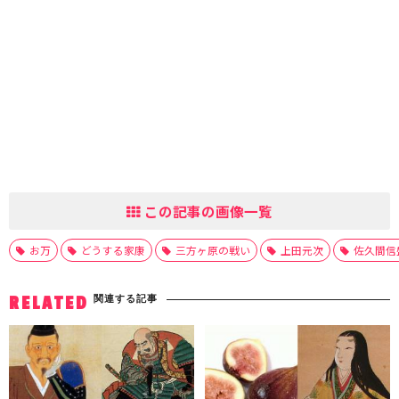
この記事の画像一覧
お万
どうする家康
三方ヶ原の戦い
上田元次
佐久間信
関連する記事
RELATED