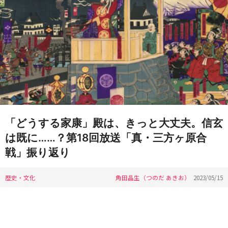
「どうする家康」殿は、きっと大丈夫。信玄
は既に……？第18回放送「真・三方ヶ原合
戦」振り返り
歴史・文化
角田晶生（つのだ あきお）
2023/05/15