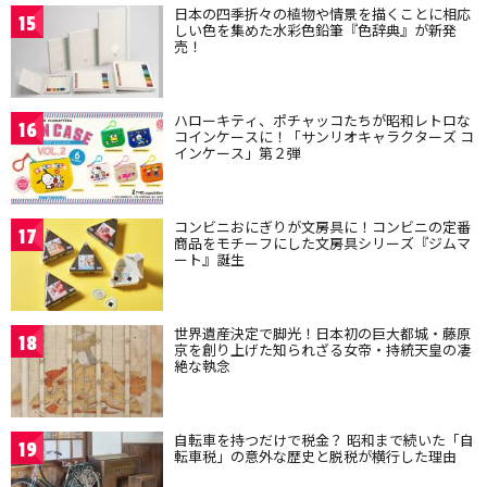
日本の四季折々の植物や情景を描くことに相応
15
しい色を集めた水彩色鉛筆『色辞典』が新発
売！
ハローキティ、ポチャッコたちが昭和レトロな
16
コインケースに！「サンリオキャラクターズ コ
インケース」第２弾
コンビニおにぎりが文房具に！コンビニの定番
17
商品をモチーフにした文房具シリーズ『ジムマ
ート』誕生
世界遺産決定で脚光！日本初の巨大都城・藤原
18
京を創り上げた知られざる女帝・持統天皇の凄
絶な執念
自転車を持つだけで税金？ 昭和まで続いた「自
19
転車税」の意外な歴史と脱税が横行した理由