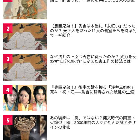
【豊臣兄弟！】秀吉は本当に「女狂い」だった
2
のか？ 天下人を彩った11人の側室たちを時系列
で一挙紹介
なぜ浅井の旧臣は秀吉に従ったのか？ 武力を使
3
わず“自分の味方”に変えた裏工作の技法とは
『豊臣兄弟！』後半の鍵を握る「浅井三姉妹」
4
茶々・初・江——秀吉に翻弄された波乱の生涯
あの装飾は「炎」ではない？縄文時代の国宝・
5
火焔型土器、5000年前の人々が刻んだ謎とデザ
インの秘密