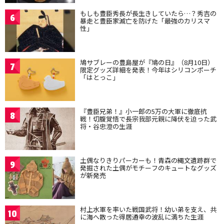
もしも豊臣秀長が長生きしていたら…？秀吉の
6
暴走と豊臣家滅亡を防げた「最強のカリスマ
性」
鳩サブレーの豊島屋が『鳩の日』（8月10日）
7
限定グッズ詳細を発表！今年はシリコンポーチ
「はとっこ」
『豊臣兄弟！』小一郎の5万の大軍に徹底抗
8
戦！切腹覚悟で長宗我部元親に降伏を迫った武
将・谷忠澄の生涯
土偶なりきりパーカーも！青森の縄文遺跡群で
9
発掘された土偶がモチーフのキュートなグッズ
が新発売
村上水軍を率いた戦国武将！幼い弟を支え、共
10
に海へ散った得居通幸の波乱に満ちた生涯