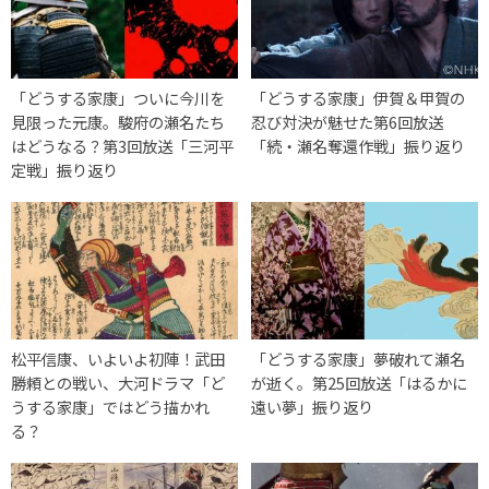
「どうする家康」ついに今川を
「どうする家康」伊賀＆甲賀の
見限った元康。駿府の瀬名たち
忍び対決が魅せた第6回放送
はどうなる？第3回放送「三河平
「続・瀬名奪還作戦」振り返り
定戦」振り返り
松平信康、いよいよ初陣！武田
「どうする家康」夢破れて瀬名
勝頼との戦い、大河ドラマ「ど
が逝く。第25回放送「はるかに
うする家康」ではどう描かれ
遠い夢」振り返り
る？