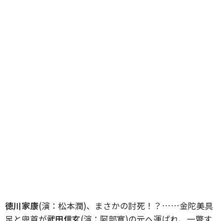
徳川家康
(演：松本潤)、まさかの討死！？……金陀美具
足と兜首が
武田信玄
(演：阿部寛)の元へ運ばれ、一瞥す