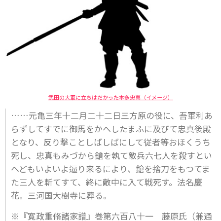
武田の大軍に立ちはだかった本多忠真（イメージ）
……元亀三年十二月二十二日三方原の役に、吾軍利あ
らずしてすでに御馬をかへしたまふに及びて忠真後殿
となり、反り撃ことしばしばにして従者等おほくうち
死し、忠真もみづから鎗を執て敵兵六七人を殺すとい
へどもいよいよ逼り来るにより、鎗を捨刀をもつてま
た三人を斬てすて、終に敵中に入て戦死す。法名慶
花。三河国大樹寺に葬る。
※『寛政重脩諸家譜』巻第六百八十一 藤原氏（兼通