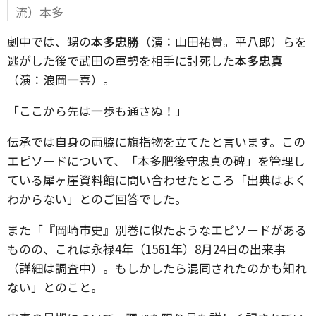
流）本多
劇中では、甥の
本多忠勝
（演：山田祐貴。平八郎）らを
逃がした後で武田の軍勢を相手に討死した
本多忠真
（演：浪岡一喜）。
「ここから先は一歩も通さぬ！」
伝承では自身の両脇に旗指物を立てたと言います。この
エピソードについて、「本多肥後守忠真の碑」を管理し
ている犀ヶ崖資料館に問い合わせたところ「出典はよく
わからない」とのご回答でした。
また「『岡崎市史』別巻に似たようなエピソードがある
ものの、これは永禄4年（1561年）8月24日の出来事
（詳細は調査中）。もしかしたら混同されたのかも知れ
ない」とのこと。