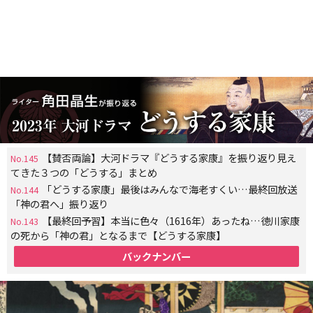
【賛否両論】大河ドラマ『どうする家康』を振り返り見え
No.145
てきた３つの「どうする」まとめ
「どうする家康」最後はみんなで海老すくい…最終回放送
No.144
「神の君へ」振り返り
【最終回予習】本当に色々（1616年）あったね…徳川家康
No.143
の死から「神の君」となるまで【どうする家康】
バックナンバー