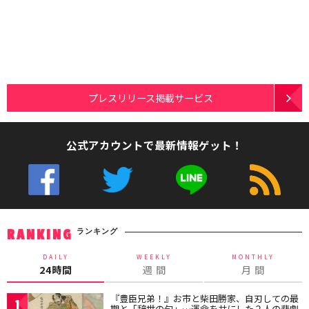
プレスリリース掲載サービス
公式アカウントで最新情報ゲット！
ランキング
RANKING
DAILY
WEEKLY
MONTHLY
24時間
週 間
月 間
『豊臣兄弟！』お市と柴田勝家、自刃しての最
1
期と「辞世の句」…運命を共にした２人の悲劇