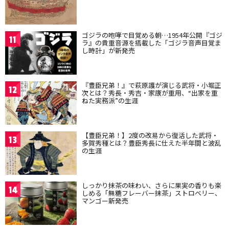
ゴジラの咆哮で目覚める朝…1954年公開『ゴジ
11
ラ』の貴重音源を搭載した「ゴジラ音声目覚ま
し時計」が新発売
『豊臣兄弟！』で萩原護が演じる武将・小堀正
12
次とは？秀長・秀吉・家康が重用、“出家を重
ねた実務派”の生涯
【豊臣兄弟！】2度の改易から復活した武将・
13
多賀秀種とは？豊臣秀長に仕えた半年間と波乱
の生涯
しっかり抹茶の味わい、さらに果実の香りも楽
14
しめる「無糖フレーバー抹茶」ストロベリー、
マンゴー新発売