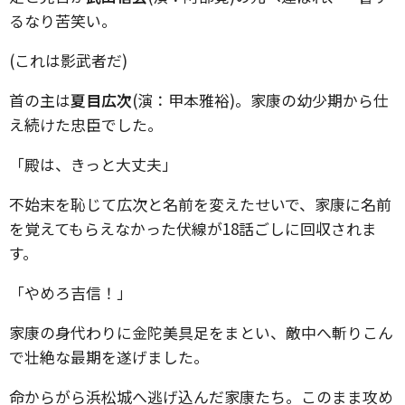
るなり苦笑い。
(これは影武者だ)
首の主は
夏目広次
(演：甲本雅裕)。家康の幼少期から仕
え続けた忠臣でした。
「殿は、きっと大丈夫」
不始末を恥じて広次と名前を変えたせいで、家康に名前
を覚えてもらえなかった伏線が18話ごしに回収されま
す。
「やめろ吉信！」
家康の身代わりに金陀美具足をまとい、敵中へ斬りこん
で壮絶な最期を遂げました。
命からがら浜松城へ逃げ込んだ家康たち。このまま攻め