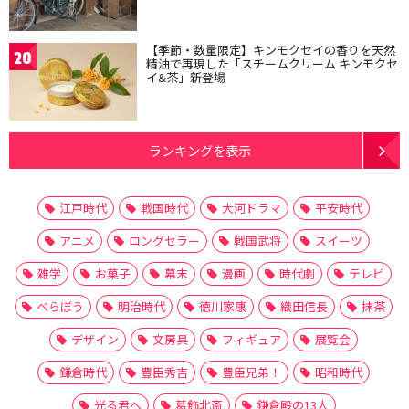
【季節・数量限定】キンモクセイの香りを天然
20
精油で再現した「スチームクリーム キンモクセ
イ&茶」新登場
ランキングを表示
江戸時代
戦国時代
大河ドラマ
平安時代
アニメ
ロングセラー
戦国武将
スイーツ
雑学
お菓子
幕末
漫画
時代劇
テレビ
べらぼう
明治時代
徳川家康
織田信長
抹茶
デザイン
文房具
フィギュア
展覧会
鎌倉時代
豊臣秀吉
豊臣兄弟！
昭和時代
光る君へ
葛飾北斎
鎌倉殿の13人