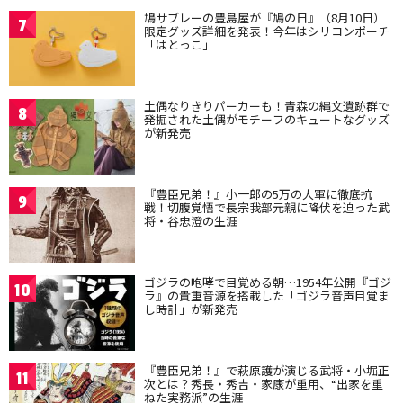
鳩サブレーの豊島屋が『鳩の日』（8月10日）
7
限定グッズ詳細を発表！今年はシリコンポーチ
「はとっこ」
土偶なりきりパーカーも！青森の縄文遺跡群で
8
発掘された土偶がモチーフのキュートなグッズ
が新発売
『豊臣兄弟！』小一郎の5万の大軍に徹底抗
9
戦！切腹覚悟で長宗我部元親に降伏を迫った武
将・谷忠澄の生涯
ゴジラの咆哮で目覚める朝…1954年公開『ゴジ
10
ラ』の貴重音源を搭載した「ゴジラ音声目覚ま
し時計」が新発売
『豊臣兄弟！』で萩原護が演じる武将・小堀正
11
次とは？秀長・秀吉・家康が重用、“出家を重
ねた実務派”の生涯