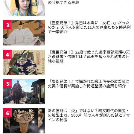
の壮絶すぎる生涯
【豊臣兄弟！】秀吉は本当に「女狂い」だった
3
のか？ 天下人を彩った11人の側室たちを時系列
で一挙紹介
【豊臣兄弟！】22歳で散った長宗我部元親の天
4
才後継者・信親とは？武勇を奮った若武者の壮
絶な最期
『豊臣兄弟！』で描かれた織田信長の道普請は
5
史実？信長が実施した街道整備の施策を紹介
あの装飾は「炎」ではない？縄文時代の国宝・
6
火焔型土器、5000年前の人々が刻んだ謎とデザ
インの秘密