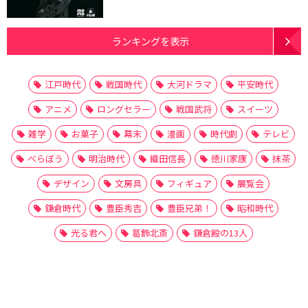
ランキングを表示
江戸時代
戦国時代
大河ドラマ
平安時代
アニメ
ロングセラー
戦国武将
スイーツ
雑学
お菓子
幕末
漫画
時代劇
テレビ
べらぼう
明治時代
織田信長
徳川家康
抹茶
デザイン
文房具
フィギュア
展覧会
鎌倉時代
豊臣秀吉
豊臣兄弟！
昭和時代
光る君へ
葛飾北斎
鎌倉殿の13人