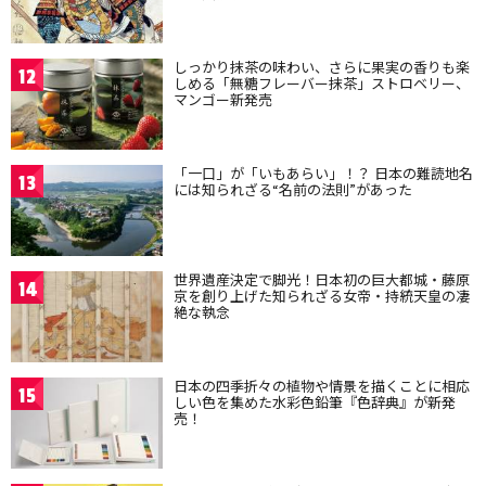
しっかり抹茶の味わい、さらに果実の香りも楽
12
しめる「無糖フレーバー抹茶」ストロベリー、
マンゴー新発売
「一口」が「いもあらい」！？ 日本の難読地名
13
には知られざる“名前の法則”があった
世界遺産決定で脚光！日本初の巨大都城・藤原
14
京を創り上げた知られざる女帝・持統天皇の凄
絶な執念
日本の四季折々の植物や情景を描くことに相応
15
しい色を集めた水彩色鉛筆『色辞典』が新発
売！