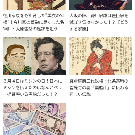
徳川家康をも訓育した”黒衣の宰
大阪の陣、徳川家康は豊臣家を
相”！今川家の繁栄に尽くした名
滅ぼす気はなかった！？【どう
軍師・太原雪斎の足跡を追う
する家康】
３月４日はミシンの日！日本に
鎌倉幕府三代執権・北条泰時の
ミシンを伝えたのはなんとペリ
菩提寺の裏「粟船山」に伝わる
ー提督率いる黒船だった！？
悲しい伝説