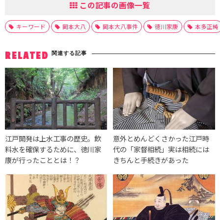
この記事の画像一覧
キーワード
岡本大八
岡本大八事件
徳川家康
本多正純
関連する記事
RELATED
江戸開発は上水工事の歴史。飲
意外とめんどくさかった江戸時
料水を確保するために、徳川家
代の「家督相続」実は相続には
康が行ったこととは！？
きちんと手続きがあった