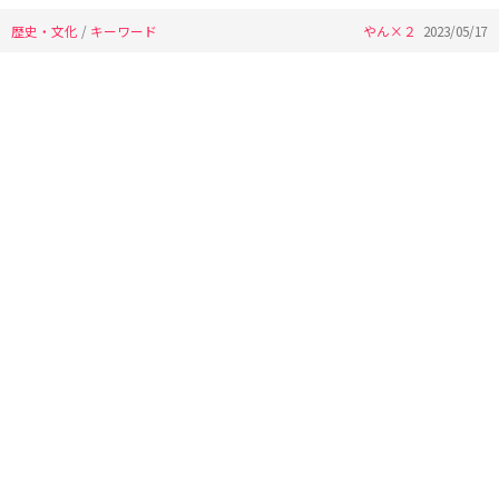
歴史・文化
/
キーワード
やん×２
2023/05/17