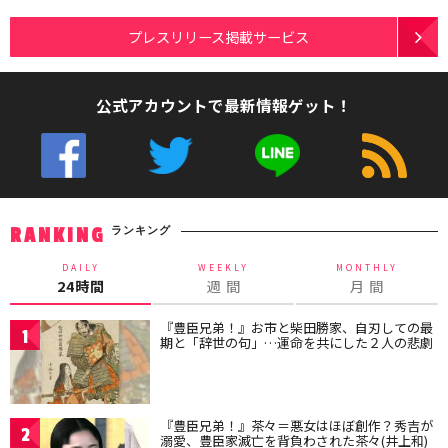
プレスリリース掲載サービス
公式アカウントで最新情報ゲット！
ランキング
RANKING
DAILY
WEEKLY
MONTHLY
24時間
週 間
月 間
『豊臣兄弟！』お市と柴田勝家、自刃しての最
1
期と「辞世の句」…運命を共にした２人の悲劇
『豊臣兄弟！』茶々＝悪女はほぼ創作？秀吉が
2
溺愛、豊臣家滅亡を背負わされた茶々(井上和)