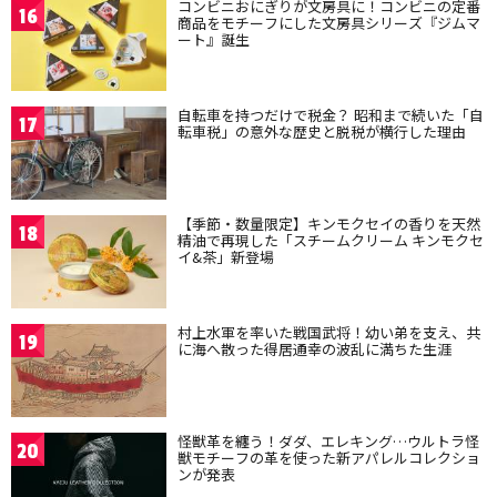
コンビニおにぎりが文房具に！コンビニの定番
16
商品をモチーフにした文房具シリーズ『ジムマ
ート』誕生
自転車を持つだけで税金？ 昭和まで続いた「自
17
転車税」の意外な歴史と脱税が横行した理由
【季節・数量限定】キンモクセイの香りを天然
18
精油で再現した「スチームクリーム キンモクセ
イ&茶」新登場
村上水軍を率いた戦国武将！幼い弟を支え、共
19
に海へ散った得居通幸の波乱に満ちた生涯
怪獣革を纏う！ダダ、エレキング…ウルトラ怪
20
獣モチーフの革を使った新アパレルコレクショ
ンが発表