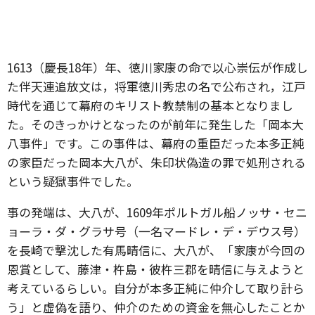
1613（慶長18年）年、徳川家康の命で以心崇伝が作成し
た伴天連追放文は，将軍徳川秀忠の名で公布され，江戸
時代を通じて幕府のキリスト教禁制の基本となりまし
た。そのきっかけとなったのが前年に発生した「岡本大
八事件」です。この事件は、幕府の重臣だった本多正純
の家臣だった岡本大八が、朱印状偽造の罪で処刑される
という疑獄事件でした。
事の発端は、大八が、1609年ポルトガル船ノッサ・セニ
ョーラ・ダ・グラサ号（一名マードレ・デ・デウス号）
を長崎で撃沈した有馬晴信に、大八が、「家康が今回の
恩賞として、藤津・杵島・彼杵三郡を晴信に与えようと
考えているらしい。自分が本多正純に仲介して取り計ら
う」と虚偽を語り、仲介のための資金を無心したことか