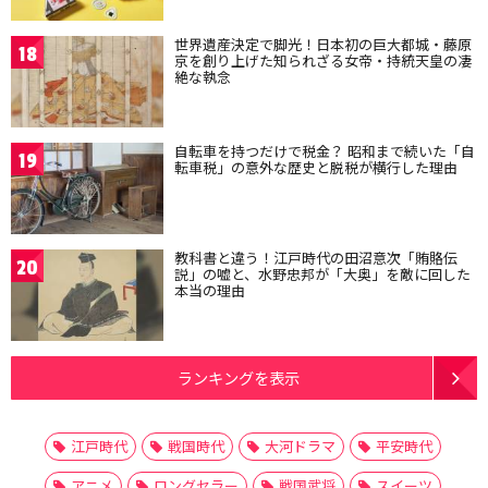
世界遺産決定で脚光！日本初の巨大都城・藤原
18
京を創り上げた知られざる女帝・持統天皇の凄
絶な執念
自転車を持つだけで税金？ 昭和まで続いた「自
19
転車税」の意外な歴史と脱税が横行した理由
教科書と違う！江戸時代の田沼意次「賄賂伝
20
説」の嘘と、水野忠邦が「大奥」を敵に回した
本当の理由
ランキングを表示
江戸時代
戦国時代
大河ドラマ
平安時代
アニメ
ロングセラー
戦国武将
スイーツ