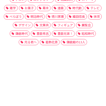
雑学
お菓子
幕末
漫画
時代劇
テレビ
べらぼう
明治時代
徳川家康
織田信長
抹茶
デザイン
文房具
フィギュア
展覧会
鎌倉時代
豊臣秀吉
豊臣兄弟！
昭和時代
光る君へ
葛飾北斎
鎌倉殿の13人