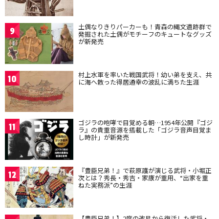
土偶なりきりパーカーも！青森の縄文遺跡群で
9
発掘された土偶がモチーフのキュートなグッズ
が新発売
村上水軍を率いた戦国武将！幼い弟を支え、共
10
に海へ散った得居通幸の波乱に満ちた生涯
ゴジラの咆哮で目覚める朝…1954年公開『ゴジ
11
ラ』の貴重音源を搭載した「ゴジラ音声目覚ま
し時計」が新発売
『豊臣兄弟！』で萩原護が演じる武将・小堀正
12
次とは？秀長・秀吉・家康が重用、“出家を重
ねた実務派”の生涯
【豊臣兄弟！】2度の改易から復活した武将・