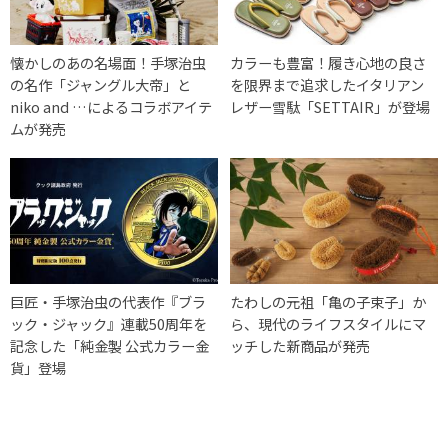
懐かしのあの名場面！手塚治虫
カラーも豊富！履き心地の良さ
の名作「ジャングル大帝」と
を限界まで追求したイタリアン
niko and …によるコラボアイテ
レザー雪駄「SETTAIR」が登場
ムが発売
巨匠・手塚治虫の代表作『ブラ
たわしの元祖「亀の子束子」か
ック・ジャック』連載50周年を
ら、現代のライフスタイルにマ
記念した「純金製 公式カラー金
ッチした新商品が発売
貨」登場