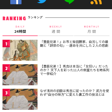
ランキング
RANKING
DAILY
WEEKLY
MONTHLY
24時間
週 間
月 間
『豊臣兄弟！』お市と柴田勝家、自刃しての最
1
期と「辞世の句」…運命を共にした２人の悲劇
【豊臣兄弟！】秀吉は本当に「女狂い」だった
2
のか？ 天下人を彩った11人の側室たちを時系列
で一挙紹介
なぜ浅井の旧臣は秀吉に従ったのか？ 武力を使
3
わず“自分の味方”に変えた裏工作の技法とは