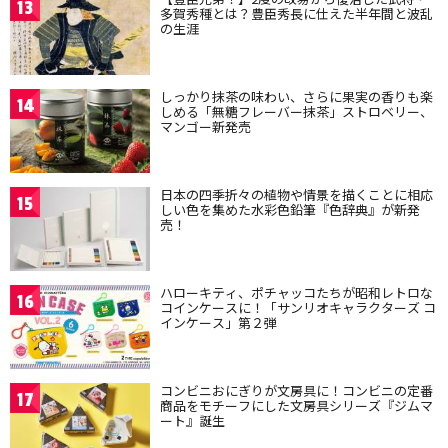
13
多賀秀種とは？豊臣秀長に仕えた半年間と波乱
の生涯
しっかり抹茶の味わい、さらに果実の香りも楽
14
しめる「無糖フレーバー抹茶」ストロベリー、
マンゴー新発売
日本の四季折々の植物や情景を描くことに相応
15
しい色を集めた水彩色鉛筆『色辞典』が新発
売！
ハローキティ、ポチャッコたちが昭和レトロな
16
コインケースに！「サンリオキャラクターズ コ
インケース」第２弾
コンビニおにぎりが文房具に！コンビニの定番
17
商品をモチーフにした文房具シリーズ『ジムマ
ート』誕生