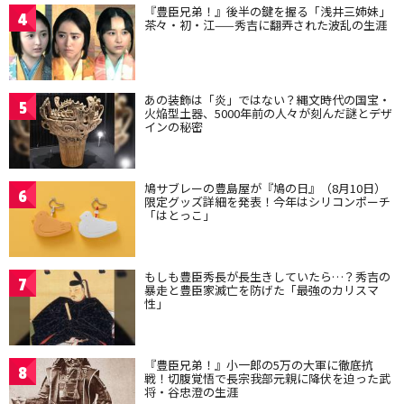
『豊臣兄弟！』後半の鍵を握る「浅井三姉妹」
4
茶々・初・江——秀吉に翻弄された波乱の生涯
あの装飾は「炎」ではない？縄文時代の国宝・
5
火焔型土器、5000年前の人々が刻んだ謎とデザ
インの秘密
鳩サブレーの豊島屋が『鳩の日』（8月10日）
6
限定グッズ詳細を発表！今年はシリコンポーチ
「はとっこ」
もしも豊臣秀長が長生きしていたら…？秀吉の
7
暴走と豊臣家滅亡を防げた「最強のカリスマ
性」
『豊臣兄弟！』小一郎の5万の大軍に徹底抗
8
戦！切腹覚悟で長宗我部元親に降伏を迫った武
将・谷忠澄の生涯