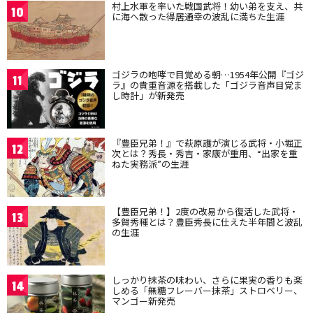
村上水軍を率いた戦国武将！幼い弟を支え、共
10
に海へ散った得居通幸の波乱に満ちた生涯
ゴジラの咆哮で目覚める朝…1954年公開『ゴジ
11
ラ』の貴重音源を搭載した「ゴジラ音声目覚ま
し時計」が新発売
『豊臣兄弟！』で萩原護が演じる武将・小堀正
12
次とは？秀長・秀吉・家康が重用、“出家を重
ねた実務派”の生涯
【豊臣兄弟！】2度の改易から復活した武将・
13
多賀秀種とは？豊臣秀長に仕えた半年間と波乱
の生涯
しっかり抹茶の味わい、さらに果実の香りも楽
14
しめる「無糖フレーバー抹茶」ストロベリー、
マンゴー新発売