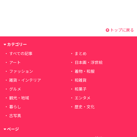
トップに戻る
カテゴリー
すべての記事
まとめ
アート
日本画・浮世絵
ファッション
着物・和服
雑貨・インテリア
和雑貨
グルメ
和菓子
観光・地域
エンタメ
暮らし
歴史・文化
古写真
ページ