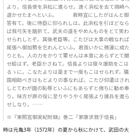
より。信長使を浜松に進らせ。速く浜松を去て岡崎へ
退かせたまへといふ。 君時宜にしたがはんと御
答有て。後に侍臣に仰られしは。此浜松を引ほどなら
ば我弓矢を踏折て。武夫の道をやめんものをとて笑わ
せられしとぞ。其後老臣等。こたびは大事の戦なれば
尾張へ御加勢を乞れんといふ。君我いかに微運に成た
りとも。人の力をかりて軍せんは本意にあらずとて聞
せ給はず。老臣かさねて。信長よりは度々援助をこは
るゝに。こなたよりは是まで一度もこはせられず。隣
国相助べきはもとよりの事なれば。こたび仰遣はされ
しとてわが國の恥辱といふにもあらずと強ちに勧め奉
り。味方が原の役に至りやうやく尾張より援兵を進ら
せしなり。……
※『東照宮御実紀附録』巻二「家康求救于信長」
時は元亀3年（1572年）の夏から秋にかけて、武田の大