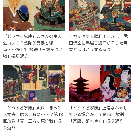
「どうする家康」まさかの主人
三方ヶ原で大勝利！しかし…武
公ロス！？金陀美具足と兜
田信玄に馬場美濃守が呈した苦
首……第17回放送「三方ヶ原合
言とは【どうする家康】
戦」振り返り
「どうする家康」殿は、きっと
「どうする家康」上洛なんかし
大丈夫。信玄は既に……？第18
ている場合か！？第13回放送
回放送「真・三方ヶ原合戦」振
「家康、都へゆく」振り返り
り返り