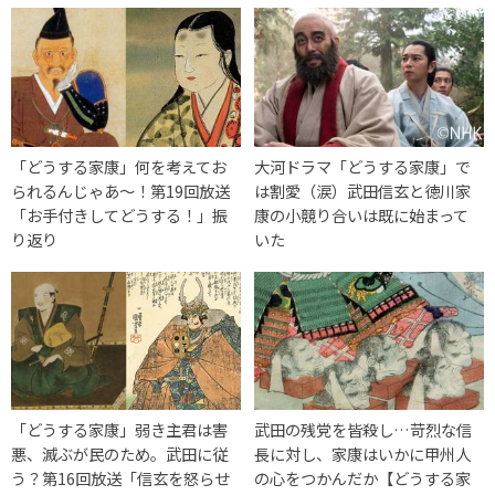
「どうする家康」何を考えてお
大河ドラマ「どうする家康」で
られるんじゃあ～！第19回放送
は割愛（涙）武田信玄と徳川家
「お手付きしてどうする！」振
康の小競り合いは既に始まって
り返り
いた
「どうする家康」弱き主君は害
武田の残党を皆殺し…苛烈な信
悪、滅ぶが民のため。武田に従
長に対し、家康はいかに甲州人
う？第16回放送「信玄を怒らせ
の心をつかんだか【どうする家