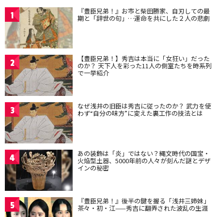
『豊臣兄弟！』お市と柴田勝家、自刃しての最
1
期と「辞世の句」…運命を共にした２人の悲劇
【豊臣兄弟！】秀吉は本当に「女狂い」だった
2
のか？ 天下人を彩った11人の側室たちを時系列
で一挙紹介
なぜ浅井の旧臣は秀吉に従ったのか？ 武力を使
3
わず“自分の味方”に変えた裏工作の技法とは
あの装飾は「炎」ではない？縄文時代の国宝・
4
火焔型土器、5000年前の人々が刻んだ謎とデザ
インの秘密
『豊臣兄弟！』後半の鍵を握る「浅井三姉妹」
5
茶々・初・江——秀吉に翻弄された波乱の生涯