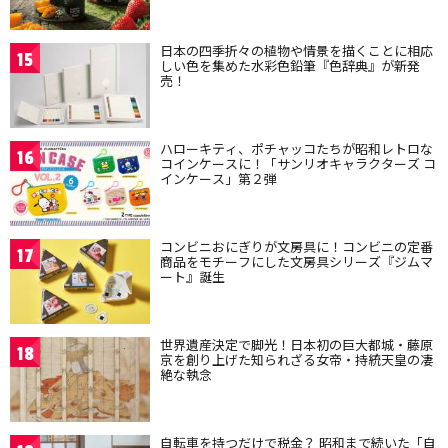
日本の四季折々の植物や情景を描くことに相応
15
しい色を集めた水彩色鉛筆『色辞典』が新発
売！
ハローキティ、ポチャッコたちが昭和レトロな
16
コインケースに！「サンリオキャラクターズ コ
インケース」第２弾
コンビニおにぎりが文房具に！コンビニの定番
17
商品をモチーフにした文房具シリーズ『ジムマ
ート』誕生
世界遺産決定で脚光！日本初の巨大都城・藤原
18
京を創り上げた知られざる女帝・持統天皇の凄
絶な執念
自転車を持つだけで税金？ 昭和まで続いた「自