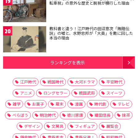
19
転車税」の意外な歴史と脱税が横行した理由
教科書と違う！江戸時代の田沼意次「賄賂伝
20
説」の嘘と、水野忠邦が「大奥」を敵に回した
本当の理由
ランキングを表示
江戸時代
戦国時代
大河ドラマ
平安時代
アニメ
ロングセラー
戦国武将
スイーツ
雑学
お菓子
幕末
漫画
時代劇
テレビ
べらぼう
明治時代
徳川家康
織田信長
抹茶
デザイン
文房具
フィギュア
展覧会
鎌倉時代
豊臣秀吉
豊臣兄弟！
昭和時代