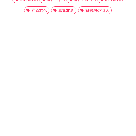
光る君へ
葛飾北斎
鎌倉殿の13人