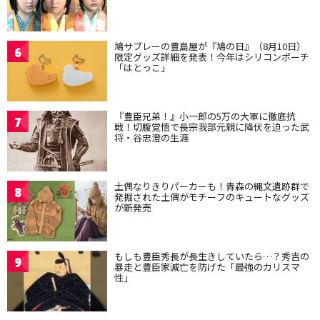
鳩サブレーの豊島屋が『鳩の日』（8月10日）
6
限定グッズ詳細を発表！今年はシリコンポーチ
「はとっこ」
『豊臣兄弟！』小一郎の5万の大軍に徹底抗
7
戦！切腹覚悟で長宗我部元親に降伏を迫った武
将・谷忠澄の生涯
土偶なりきりパーカーも！青森の縄文遺跡群で
8
発掘された土偶がモチーフのキュートなグッズ
が新発売
もしも豊臣秀長が長生きしていたら…？秀吉の
9
暴走と豊臣家滅亡を防げた「最強のカリスマ
性」