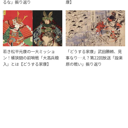
るな」振り返り
康】
若き松平元康の一大ミッショ
「どうする家康」武田勝頼、見
ン！桶狭間の前哨戦「大高兵粮
事なり…え？第22回放送「設楽
入」とは【どうする家康】
原の戦い」振り返り