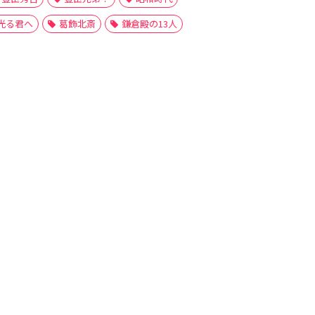
光る君へ
葛飾北斎
鎌倉殿の13人