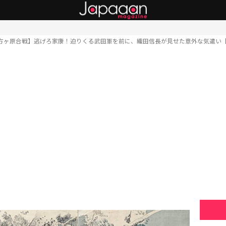
方ヶ原合戦】逃げろ家康！迫りくる武田軍を前に、織田信長が見せた意外な気遣い