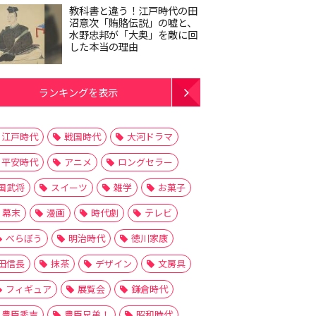
教科書と違う！江戸時代の田
沼意次「賄賂伝説」の嘘と、
水野忠邦が「大奥」を敵に回
した本当の理由
ランキングを表示
江戸時代
戦国時代
大河ドラマ
平安時代
アニメ
ロングセラー
国武将
スイーツ
雑学
お菓子
幕末
漫画
時代劇
テレビ
べらぼう
明治時代
徳川家康
田信長
抹茶
デザイン
文房具
フィギュア
展覧会
鎌倉時代
豊臣秀吉
豊臣兄弟！
昭和時代