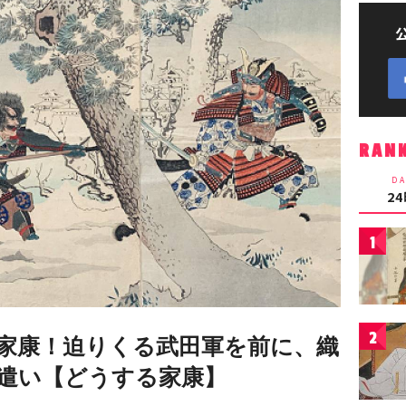
RAN
DA
2
1
2
家康！迫りくる武田軍を前に、織
遣い【どうする家康】