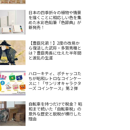
日本の四季折々の植物や情景
を描くことに相応しい色を集
めた水彩色鉛筆『色辞典』が
新発売！
【豊臣兄弟！】2度の改易か
ら復活した武将・多賀秀種と
は？豊臣秀長に仕えた半年間
と波乱の生涯
ハローキティ、ポチャッコた
ちが昭和レトロなコインケー
スに！「サンリオキャラクタ
ーズ コインケース」第２弾
自転車を持つだけで税金？ 昭
和まで続いた「自転車税」の
意外な歴史と脱税が横行した
理由