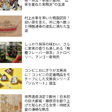
家を重ねた実務派”の生涯
村上水軍を率いた戦国武将！
幼い弟を支え、共に海へ散っ
た得居通幸の波乱に満ちた生
涯
しっかり抹茶の味わい、さら
に果実の香りも楽しめる「無
糖フレーバー抹茶」ストロベ
リー、マンゴー新発売
コンビニおにぎりが文房具
に！コンビニの定番商品をモ
チーフにした文房具シリーズ
『ジムマート』誕生
世界遺産決定で脚光！日本初
の巨大都城・藤原京を創り上
げた知られざる女帝・持統天
皇の凄絶な執念