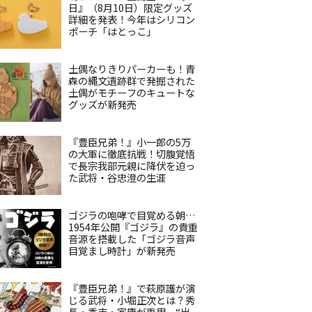
日』（8月10日）限定グッズ
詳細を発表！今年はシリコン
ポーチ「はとっこ」
土偶なりきりパーカーも！青
森の縄文遺跡群で発掘された
土偶がモチーフのキュートな
グッズが新発売
『豊臣兄弟！』小一郎の5万
の大軍に徹底抗戦！切腹覚悟
で長宗我部元親に降伏を迫っ
た武将・谷忠澄の生涯
ゴジラの咆哮で目覚める朝…
1954年公開『ゴジラ』の貴重
音源を搭載した「ゴジラ音声
目覚まし時計」が新発売
『豊臣兄弟！』で萩原護が演
じる武将・小堀正次とは？秀
長・秀吉・家康が重用、“出