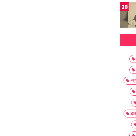
20
戦
織