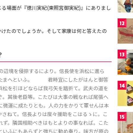
る場面が『徳川実紀(東照宮御実紀)』にありまし
12
かけたのでしょうか。そして家康は何と答えたの
？
13
の辺境を侵掠するにより。信長使を浜松に進ら
せたまへといふ。 君時宜にしたがはんと御答
14
浜松を引ほどならば我弓矢を踏折て。武夫の道を
ぞ。其後老臣等。こたびは大事の戦なれば尾張へ
に微運に成たりとも。人の力をかりて軍せんは本
かさねて。信長よりは度々援助をこはるゝに。こ
15
れず。隣国相助べきはもとよりの事なれば。こた
といふにもあらずと強ちに勧め奉り。味方が原の