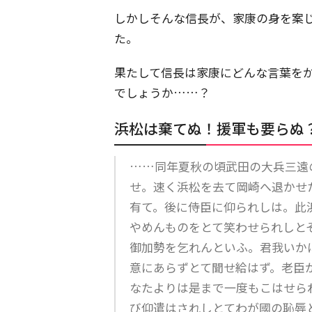
しかしそんな信長が、家康の身を案じ
た。
果たして信長は家康にどんな言葉を
でしょうか……？
浜松は棄てぬ！援軍も要らぬ
……同年夏秋の頃武田の大兵三遠
せ。速く浜松を去て岡崎へ退か
有て。後に侍臣に仰られしは。此
やめんものをとて笑わせられしと
御加勢を乞れんといふ。君我いか
意にあらずとて聞せ給はず。老臣
なたよりは是まで一度もこはせら
び仰遣はされしとてわが國の恥辱