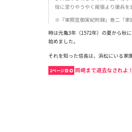
役に至りやうやく尾張より援兵を
※『東照宮御実紀附録』巻二「家
時は元亀3年（1572年）の夏から
始めました。
それを知った信長は、浜松にいる家
岡崎まで退去なされよ
2ページ目