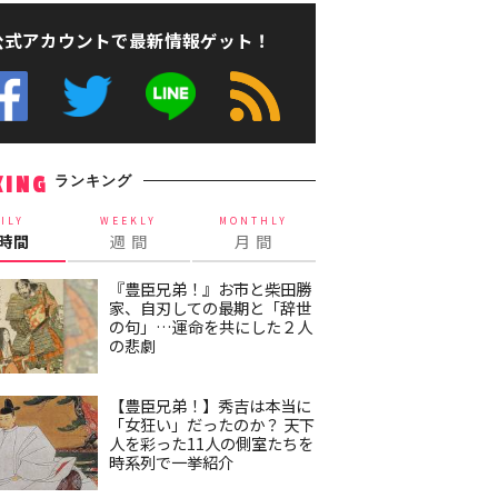
公式アカウントで最新情報ゲット！
ランキング
KING
ILY
WEEKLY
MONTHLY
4時間
週 間
月 間
『豊臣兄弟！』お市と柴田勝
家、自刃しての最期と「辞世
の句」…運命を共にした２人
の悲劇
【豊臣兄弟！】秀吉は本当に
「女狂い」だったのか？ 天下
人を彩った11人の側室たちを
時系列で一挙紹介