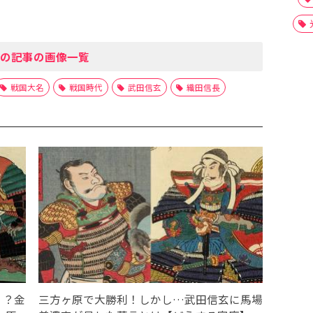
の記事の画像一覧
戦国大名
戦国時代
武田信玄
織田信長
！？金
三方ヶ原で大勝利！しかし…武田信玄に馬場