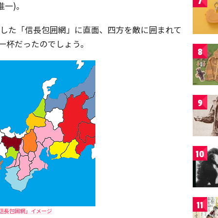
7
准一)。
策した「信長包囲網」に直面、四方を敵に囲まれて
精一杯だったのでしょう。
8
9
10
11
信長包囲網」イメージ