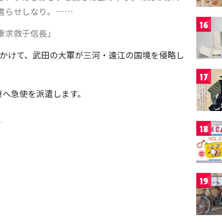
進らせしなり。……
16
康求救于信長」
秋にかけて、武田の大軍が三河・遠江の国境を侵略し
17
康へ急使を派遣します。
！
18
19