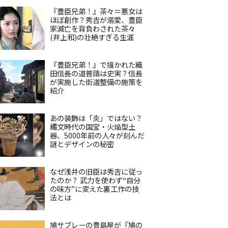
『豊臣兄弟！』茶々＝悪女は
ほぼ創作？秀吉が溺愛、豊臣
家滅亡を背負わされた茶々
(井上和)の壮絶すぎる生涯
『豊臣兄弟！』で描かれた織
田信長の道普請は史実？信長
が実施した街道整備の施策を
紹介
あの装飾は「炎」ではない？
縄文時代の国宝・火焔型土
器、5000年前の人々が刻んだ
謎とデザインの秘密
なぜ浅井の旧臣は秀吉に従っ
たのか？ 武力を使わず“自分
の味方”に変えた裏工作の技
法とは
鳩サブレーの豊島屋が『鳩の