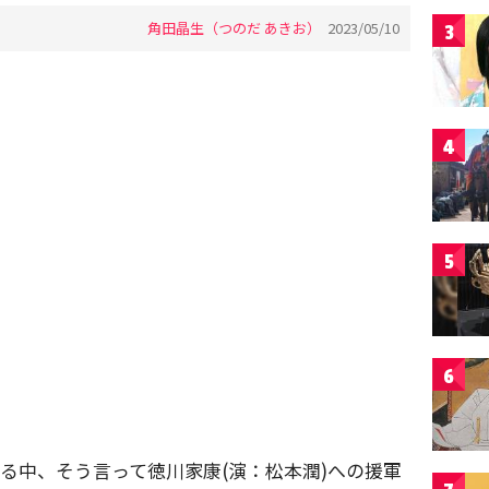
角田晶生（つのだ あきお）
2023/05/10
3
4
5
6
来る中、そう言って徳川家康(演：松本潤)への援軍