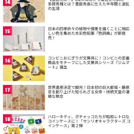
14
多賀秀種とは？豊臣秀長に仕えた半年間と波乱
の生涯
日本の四季折々の植物や情景を描くことに相応
15
しい色を集めた水彩色鉛筆『色辞典』が新発
売！
コンビニおにぎりが文房具に！コンビニの定番
16
商品をモチーフにした文房具シリーズ『ジムマ
ート』誕生
世界遺産決定で脚光！日本初の巨大都城・藤原
17
京を創り上げた知られざる女帝・持統天皇の凄
絶な執念
ハローキティ、ポチャッコたちが昭和レトロな
18
コインケースに！「サンリオキャラクターズ コ
インケース」第２弾