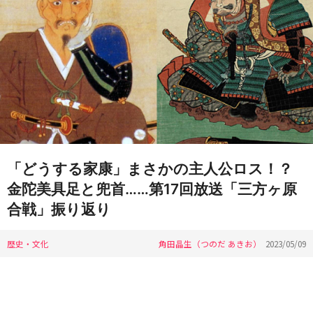
「どうする家康」まさかの主人公ロス！？
金陀美具足と兜首……第17回放送「三方ヶ原
合戦」振り返り
歴史・文化
角田晶生（つのだ あきお）
2023/05/09