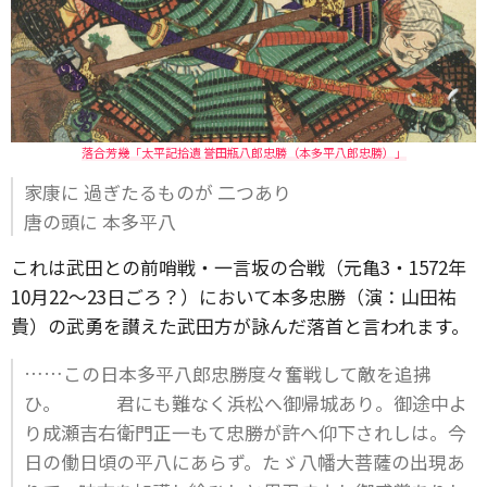
落合芳幾「太平記拾遺 誉田瓶八郎忠勝（本多平八郎忠勝）」
家康に 過ぎたるものが 二つあり
唐の頭に 本多平八
これは武田との前哨戦・一言坂の合戦（元亀3・1572年
10月22～23日ごろ？）において本多忠勝（演：山田祐
貴）の武勇を讃えた武田方が詠んだ落首と言われます。
……この日本多平八郎忠勝度々奮戦して敵を追拂
ひ。 君にも難なく浜松へ御帰城あり。御途中よ
り成瀬吉右衛門正一もて忠勝が許へ仰下されしは。今
日の働日頃の平八にあらず。たゞ八幡大菩薩の出現あ