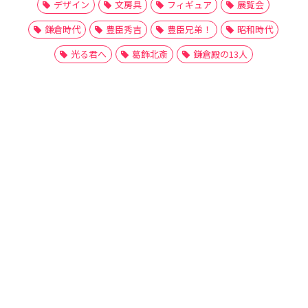
デザイン
文房具
フィギュア
展覧会
鎌倉時代
豊臣秀吉
豊臣兄弟！
昭和時代
光る君へ
葛飾北斎
鎌倉殿の13人