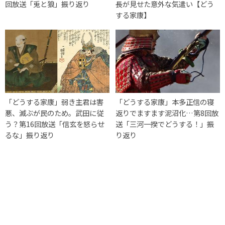
回放送「兎と狼」振り返り
長が見せた意外な気遣い【どう
する家康】
「どうする家康」弱き主君は害
「どうする家康」本多正信の寝
悪、滅ぶが民のため。武田に従
返りでますます泥沼化…第8回放
う？第16回放送「信玄を怒らせ
送「三河一揆でどうする！」振
るな」振り返り
り返り