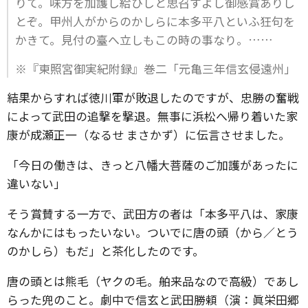
りて。味方を加護し給ひしと思召すよし御感賞ありし
とぞ。甲州人がからのかしらに本多平八といふ狂句を
かきて。見付の臺へ立しもこの時の事なり。……
※『東照宮御実紀附録』巻二「元亀三年信玄侵遠州」
結果からすれば徳川軍が敗退したのですが、忠勝の奮戦
によって武田の追撃を撃退。無事に浜松へ帰り着いた家
康が成瀬正一（なるせ まさかず）に伝言させました。
「今日の働きは、きっと八幡大菩薩のご加護があったに
違いない」
そう賞賛する一方で、武田方の者は「本多平八は、家康
なんかにはもったいない。ついでに唐の頭（から／とう
のかしら）もだ」と茶化したのです。
唐の頭とは熊毛（ヤクの毛。舶来品なので高級）であし
らった兜のこと。劇中で信玄と武田勝頼（演：眞栄田郷