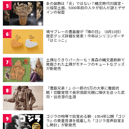
あの装飾は「炎」ではない？縄文時代の国宝・
5
火焔型土器、5000年前の人々が刻んだ謎とデザ
インの秘密
鳩サブレーの豊島屋が『鳩の日』（8月10日）
6
限定グッズ詳細を発表！今年はシリコンポーチ
「はとっこ」
土偶なりきりパーカーも！青森の縄文遺跡群で
7
発掘された土偶がモチーフのキュートなグッズ
が新発売
『豊臣兄弟！』小一郎の5万の大軍に徹底抗
8
戦！切腹覚悟で長宗我部元親に降伏を迫った武
将・谷忠澄の生涯
ゴジラの咆哮で目覚める朝…1954年公開『ゴジ
9
ラ』の貴重音源を搭載した「ゴジラ音声目覚ま
し時計」が新発売