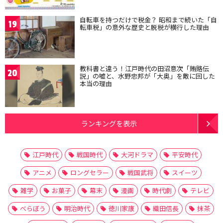
自転車を持つだけで税金？ 昭和まで続いた「自
19
転車税」の意外な歴史と脱税が横行した理由
教科書と違う！江戸時代の田沼意次「賄賂伝
20
説」の嘘と、水野忠邦が「大奥」を敵に回した
本当の理由
ランキングを表示
江戸時代
戦国時代
大河ドラマ
平安時代
アニメ
ロングセラー
戦国武将
スイーツ
雑学
お菓子
幕末
漫画
時代劇
テレビ
べらぼう
明治時代
徳川家康
織田信長
抹茶