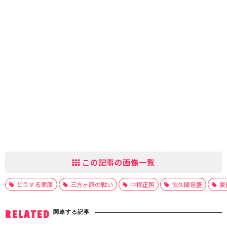
この記事の画像一覧
どうする家康
三方ヶ原の戦い
中根正照
佐久間信盛
夏
関連する記事
RELATED