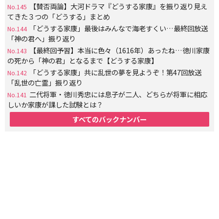
【賛否両論】大河ドラマ『どうする家康』を振り返り見え
No.145
てきた３つの「どうする」まとめ
「どうする家康」最後はみんなで海老すくい…最終回放送
No.144
「神の君へ」振り返り
【最終回予習】本当に色々（1616年）あったね…徳川家康
No.143
の死から「神の君」となるまで【どうする家康】
「どうする家康」共に乱世の夢を見ようぞ！第47回放送
No.142
「乱世の亡霊」振り返り
二代将軍・徳川秀忠には息子が二人、どちらが将軍に相応
No.141
しいか家康が課した試験とは？
すべてのバックナンバー