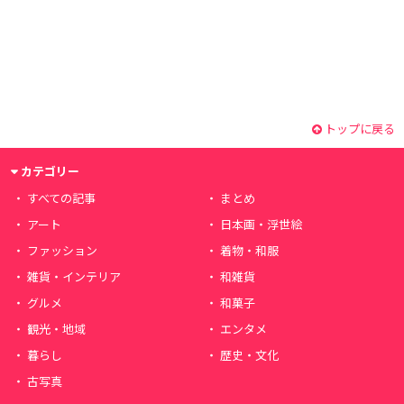
トップに戻る
カテゴリー
すべての記事
まとめ
アート
日本画・浮世絵
ファッション
着物・和服
雑貨・インテリア
和雑貨
グルメ
和菓子
観光・地域
エンタメ
暮らし
歴史・文化
古写真