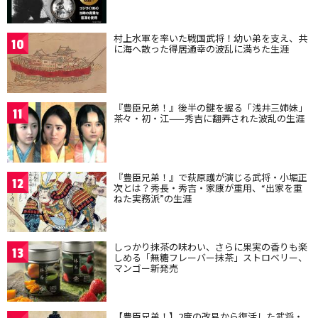
村上水軍を率いた戦国武将！幼い弟を支え、共
10
に海へ散った得居通幸の波乱に満ちた生涯
『豊臣兄弟！』後半の鍵を握る「浅井三姉妹」
11
茶々・初・江——秀吉に翻弄された波乱の生涯
『豊臣兄弟！』で萩原護が演じる武将・小堀正
12
次とは？秀長・秀吉・家康が重用、“出家を重
ねた実務派”の生涯
しっかり抹茶の味わい、さらに果実の香りも楽
13
しめる「無糖フレーバー抹茶」ストロベリー、
マンゴー新発売
【豊臣兄弟！】2度の改易から復活した武将・