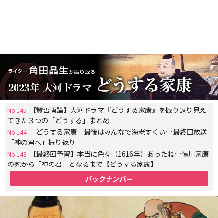
【賛否両論】大河ドラマ『どうする家康』を振り返り見え
No.145
てきた３つの「どうする」まとめ
「どうする家康」最後はみんなで海老すくい…最終回放送
No.144
「神の君へ」振り返り
【最終回予習】本当に色々（1616年）あったね…徳川家康
No.143
の死から「神の君」となるまで【どうする家康】
バックナンバー