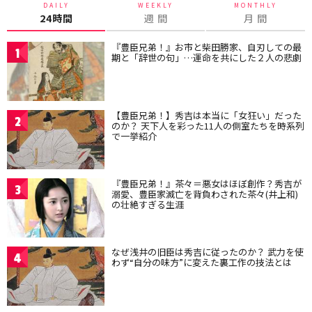
DAILY
WEEKLY
MONTHLY
24時間
週 間
月 間
『豊臣兄弟！』お市と柴田勝家、自刃しての最
1
期と「辞世の句」…運命を共にした２人の悲劇
【豊臣兄弟！】秀吉は本当に「女狂い」だった
2
のか？ 天下人を彩った11人の側室たちを時系列
で一挙紹介
『豊臣兄弟！』茶々＝悪女はほぼ創作？秀吉が
3
溺愛、豊臣家滅亡を背負わされた茶々(井上和)
の壮絶すぎる生涯
なぜ浅井の旧臣は秀吉に従ったのか？ 武力を使
4
わず“自分の味方”に変えた裏工作の技法とは