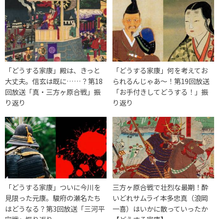
「どうする家康」殿は、きっと
「どうする家康」何を考えてお
大丈夫。信玄は既に……？第18
られるんじゃあ～！第19回放送
回放送「真・三方ヶ原合戦」振
「お手付きしてどうする！」振
り返り
り返り
「どうする家康」ついに今川を
三方ヶ原合戦で壮烈な最期！酔
見限った元康。駿府の瀬名たち
いどれサムライ本多忠真（浪岡
はどうなる？第3回放送「三河平
一喜）はいかに散っていったか