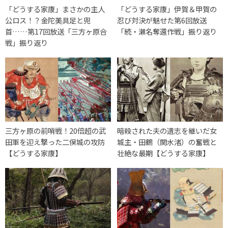
「どうする家康」まさかの主人
「どうする家康」伊賀＆甲賀の
公ロス！？金陀美具足と兜
忍び対決が魅せた第6回放送
首……第17回放送「三方ヶ原合
「続・瀬名奪還作戦」振り返り
戦」振り返り
三方ヶ原の前哨戦！20倍超の武
暗殺された夫の遺志を継いだ女
田軍を迎え撃った二俣城の攻防
城主・田鶴（関水渚）の奮戦と
【どうする家康】
壮絶な最期【どうする家康】