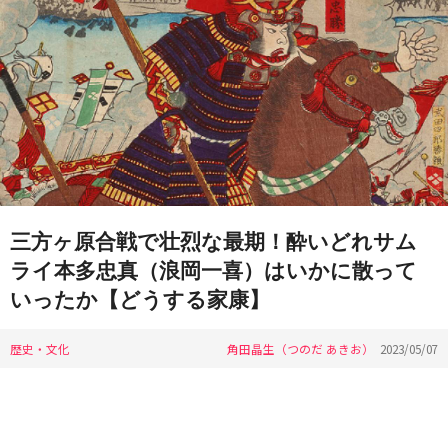
三方ヶ原合戦で壮烈な最期！酔いどれサム
ライ本多忠真（浪岡一喜）はいかに散って
いったか【どうする家康】
歴史・文化
角田晶生（つのだ あきお）
2023/05/07