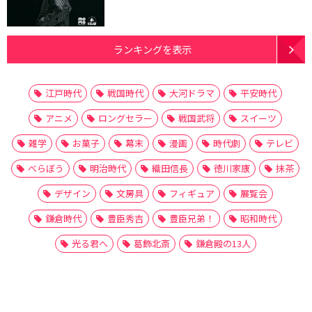
ランキングを表示
江戸時代
戦国時代
大河ドラマ
平安時代
アニメ
ロングセラー
戦国武将
スイーツ
雑学
お菓子
幕末
漫画
時代劇
テレビ
べらぼう
明治時代
織田信長
徳川家康
抹茶
デザイン
文房具
フィギュア
展覧会
鎌倉時代
豊臣秀吉
豊臣兄弟！
昭和時代
光る君へ
葛飾北斎
鎌倉殿の13人