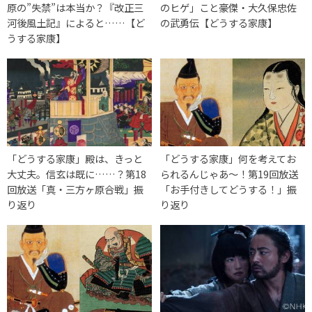
原の”失禁”は本当か？『改正三
のヒゲ」こと豪傑・大久保忠佐
河後風土記』によると……【ど
の武勇伝【どうする家康】
うする家康】
「どうする家康」殿は、きっと
「どうする家康」何を考えてお
大丈夫。信玄は既に……？第18
られるんじゃあ～！第19回放送
回放送「真・三方ヶ原合戦」振
「お手付きしてどうする！」振
り返り
り返り