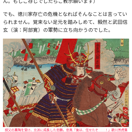
ん。もしご存じでしたらご教示願います）
でも、徳川家存亡の危機となればそんなことは言ってい
られません。覚束ない足元を踏みしめて、毅然と武田信
玄（演：阿部寛）の軍勢に立ち向かうのでした。
叔父の薫陶を受け、立派に成長した忠勝。忠真「後は、任せたぞ……！」歌川芳虎筆