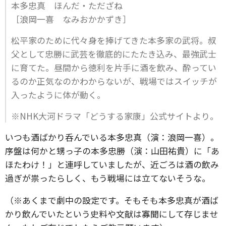
本多忠真 ほんだ・ただざね
［浪岡一喜 なみおかかずき］
松平家のために代々身を捧げてきた本多家の武将。叔
父として忠勝に武芸を徹底的にたたき込み、最強武士
に育てた。昼間から徳利を片手に酒を飲み、酔ってい
るのか正気なのかわからないが、戦場ではスイッチが
入ったように体が動く。
※NHK大河ドラマ「どうする家康」公式サイトより。
いつも酒ばかり呑んでいる本多忠真（演：浪岡一喜）。
序盤は何かと甥っ子の本多忠勝（演：山田祐貴）に「あ
ほたわけ！」と連呼していましたが、近ごろは酒の飲み
過ぎが祟ったらしく、もう戦場には立てないそうな。
（※あくまで劇中の設定です。そもそも本多忠真が酒ば
かり飲んでいたという史料や文献は寡聞にして存じませ