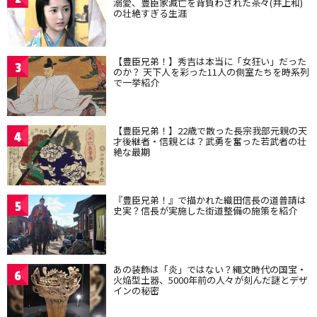
溺愛、豊臣家滅亡を背負わされた茶々(井上和)
の壮絶すぎる生涯
【豊臣兄弟！】秀吉は本当に「女狂い」だった
3
のか？ 天下人を彩った11人の側室たちを時系列
で一挙紹介
【豊臣兄弟！】22歳で散った長宗我部元親の天
4
才後継者・信親とは？武勇を奮った若武者の壮
絶な最期
『豊臣兄弟！』で描かれた織田信長の道普請は
5
史実？信長が実施した街道整備の施策を紹介
あの装飾は「炎」ではない？縄文時代の国宝・
6
火焔型土器、5000年前の人々が刻んだ謎とデザ
インの秘密