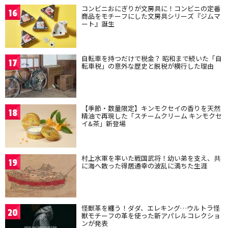
コンビニおにぎりが文房具に！コンビニの定番
16
商品をモチーフにした文房具シリーズ『ジムマ
ート』誕生
自転車を持つだけで税金？ 昭和まで続いた「自
17
転車税」の意外な歴史と脱税が横行した理由
【季節・数量限定】キンモクセイの香りを天然
18
精油で再現した「スチームクリーム キンモクセ
イ&茶」新登場
村上水軍を率いた戦国武将！幼い弟を支え、共
19
に海へ散った得居通幸の波乱に満ちた生涯
怪獣革を纏う！ダダ、エレキング…ウルトラ怪
20
獣モチーフの革を使った新アパレルコレクショ
ンが発表