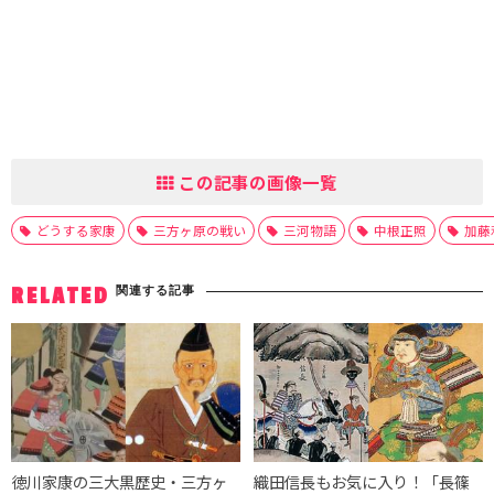
この記事の画像一覧
どうする家康
三方ヶ原の戦い
三河物語
中根正照
加藤
関連する記事
RELATED
徳川家康の三大黒歴史・三方ヶ
織田信長もお気に入り！「長篠