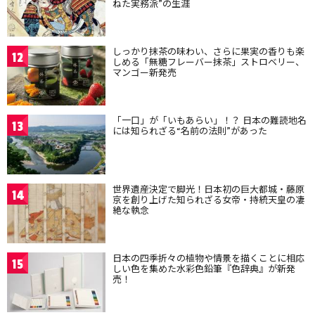
ねた実務派”の生涯
しっかり抹茶の味わい、さらに果実の香りも楽
12
しめる「無糖フレーバー抹茶」ストロベリー、
マンゴー新発売
「一口」が「いもあらい」！？ 日本の難読地名
13
には知られざる“名前の法則”があった
世界遺産決定で脚光！日本初の巨大都城・藤原
14
京を創り上げた知られざる女帝・持統天皇の凄
絶な執念
日本の四季折々の植物や情景を描くことに相応
15
しい色を集めた水彩色鉛筆『色辞典』が新発
売！