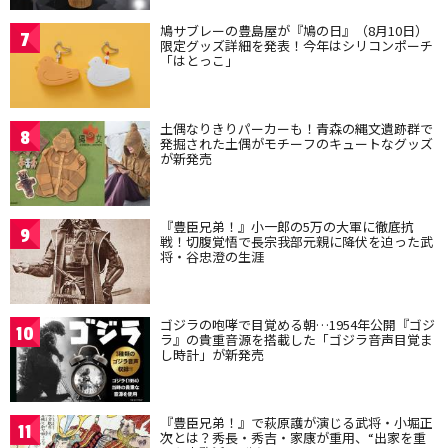
鳩サブレーの豊島屋が『鳩の日』（8月10日）
7
限定グッズ詳細を発表！今年はシリコンポーチ
「はとっこ」
土偶なりきりパーカーも！青森の縄文遺跡群で
8
発掘された土偶がモチーフのキュートなグッズ
が新発売
『豊臣兄弟！』小一郎の5万の大軍に徹底抗
9
戦！切腹覚悟で長宗我部元親に降伏を迫った武
将・谷忠澄の生涯
ゴジラの咆哮で目覚める朝…1954年公開『ゴジ
10
ラ』の貴重音源を搭載した「ゴジラ音声目覚ま
し時計」が新発売
『豊臣兄弟！』で萩原護が演じる武将・小堀正
11
次とは？秀長・秀吉・家康が重用、“出家を重