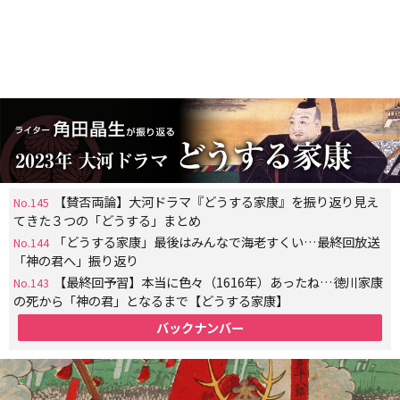
【賛否両論】大河ドラマ『どうする家康』を振り返り見え
No.145
てきた３つの「どうする」まとめ
「どうする家康」最後はみんなで海老すくい…最終回放送
No.144
「神の君へ」振り返り
【最終回予習】本当に色々（1616年）あったね…徳川家康
No.143
の死から「神の君」となるまで【どうする家康】
バックナンバー