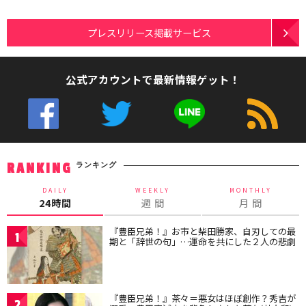
プレスリリース掲載サービス
公式アカウントで最新情報ゲット！
ランキング
RANKING
DAILY
WEEKLY
MONTHLY
24時間
週 間
月 間
『豊臣兄弟！』お市と柴田勝家、自刃しての最
1
期と「辞世の句」…運命を共にした２人の悲劇
『豊臣兄弟！』茶々＝悪女はほぼ創作？秀吉が
2