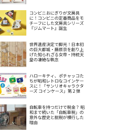
コンビニおにぎりが文房具
に！コンビニの定番商品をモ
チーフにした文房具シリーズ
『ジムマート』誕生
世界遺産決定で脚光！日本初
の巨大都城・藤原京を創り上
げた知られざる女帝・持統天
皇の凄絶な執念
ハローキティ、ポチャッコた
ちが昭和レトロなコインケー
スに！「サンリオキャラクタ
ーズ コインケース」第２弾
自転車を持つだけで税金？ 昭
和まで続いた「自転車税」の
意外な歴史と脱税が横行した
理由