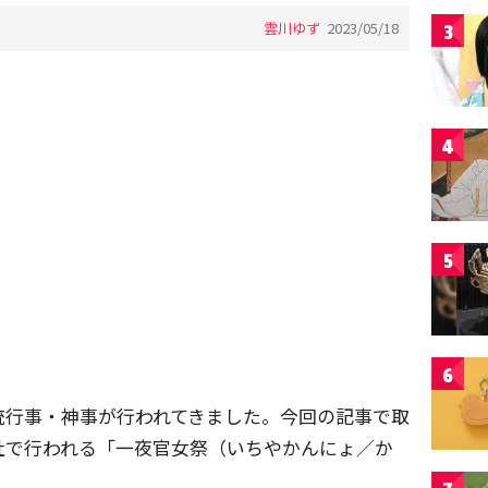
雲川ゆず
2023/05/18
3
4
5
6
統行事・神事が行われてきました。今回の記事で取
社で行われる「一夜官女祭（いちやかんにょ／か