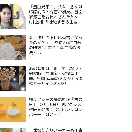
『豊臣兄弟！』茶々＝悪女は
ほぼ創作？秀吉が溺愛、豊臣
家滅亡を背負わされた茶々
(井上和)の壮絶すぎる生涯
なぜ浅井の旧臣は秀吉に従っ
たのか？ 武力を使わず“自分
の味方”に変えた裏工作の技
法とは
あの装飾は「炎」ではない？
縄文時代の国宝・火焔型土
器、5000年前の人々が刻んだ
謎とデザインの秘密
鳩サブレーの豊島屋が『鳩の
日』（8月10日）限定グッズ
詳細を発表！今年はシリコン
ポーチ「はとっこ」
土偶なりきりパーカーも！青