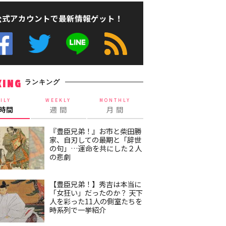
公式アカウントで最新情報ゲット！
ランキング
KING
ILY
WEEKLY
MONTHLY
4時間
週 間
月 間
『豊臣兄弟！』お市と柴田勝
家、自刃しての最期と「辞世
の句」…運命を共にした２人
の悲劇
【豊臣兄弟！】秀吉は本当に
「女狂い」だったのか？ 天下
人を彩った11人の側室たちを
時系列で一挙紹介