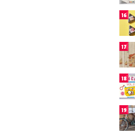
16
17
18
19