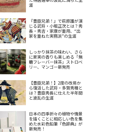
涯
『豊臣兄弟！』で萩原護が演
じる武将・小堀正次とは？秀
長・秀吉・家康が重用、“出
家を重ねた実務派”の生涯
しっかり抹茶の味わい、さら
に果実の香りも楽しめる「無
糖フレーバー抹茶」ストロベ
リー、マンゴー新発売
【豊臣兄弟！】2度の改易か
ら復活した武将・多賀秀種と
は？豊臣秀長に仕えた半年間
と波乱の生涯
日本の四季折々の植物や情景
を描くことに相応しい色を集
めた水彩色鉛筆『色辞典』が
新発売！