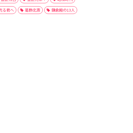
光る君へ
葛飾北斎
鎌倉殿の13人