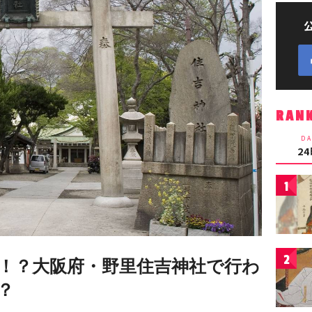
RAN
DA
2
1
2
！？大阪府・野里住吉神社で行わ
？