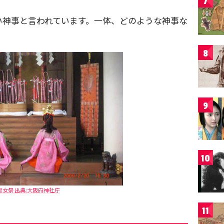
7
い神事と言われています。一体、どのような神事な
8
9
10
官女祭 出典:大阪府神社庁
11