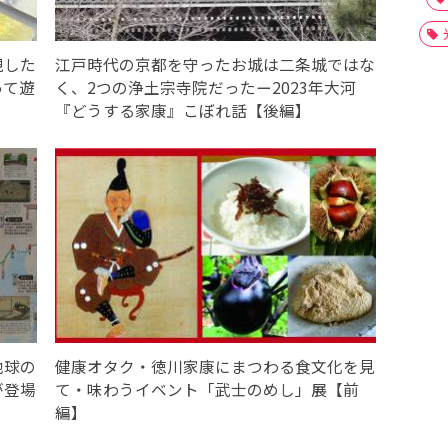
現した
江戸時代の京都を守ったお城は二条城ではな
って遊
く、2つの浄土宗寺院だったー2023年大河
『どうする家康』こぼれ話【後編】
地球の
健康オタク・徳川家康にまつわる食文化を見
が登場
て・味わうイベント「武士のめし」展【前
編】