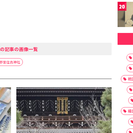
20
の記事の画像一覧
野里住吉神社
戦
織