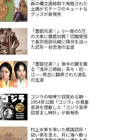
森の縄文遺跡群で発掘された
土偶がモチーフのキュートな
グッズが新発売
『豊臣兄弟！』小一郎の5万
の大軍に徹底抗戦！切腹覚悟
で長宗我部元親に降伏を迫っ
た武将・谷忠澄の生涯
『豊臣兄弟！』後半の鍵を握
る「浅井三姉妹」茶々・初・
江——秀吉に翻弄された波乱
の生涯
ゴジラの咆哮で目覚める朝…
1954年公開『ゴジラ』の貴重
音源を搭載した「ゴジラ音声
目覚まし時計」が新発売
村上水軍を率いた戦国武将！
幼い弟を支え、共に海へ散っ
た得居通幸の波乱に満ちた生