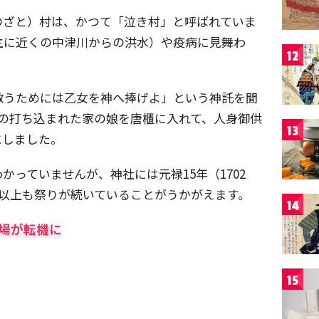
のざと）村は、かつて「泣き村」と呼ばれていま
主に近くの中津川からの洪水）や疫病に見舞わ
12
救うためには乙女を神へ捧げよ」という神託を聞
矢の打ち込まれた家の娘を唐櫃に入れて、人身御供
13
にしました。
っていませんが、神社には元禄15年（1702
年以上も祭りが続いていることがうかがえます。
14
場が転機に
15