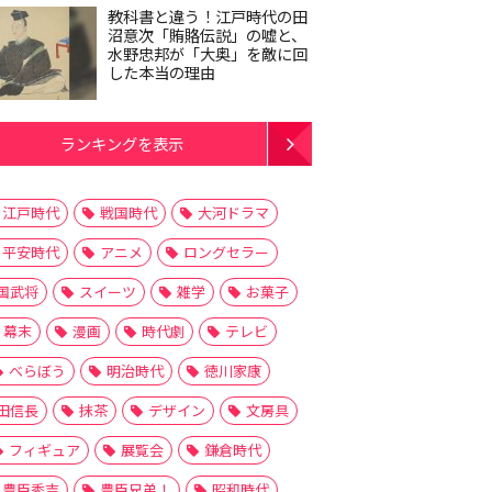
教科書と違う！江戸時代の田
沼意次「賄賂伝説」の嘘と、
水野忠邦が「大奥」を敵に回
した本当の理由
ランキングを表示
江戸時代
戦国時代
大河ドラマ
平安時代
アニメ
ロングセラー
国武将
スイーツ
雑学
お菓子
幕末
漫画
時代劇
テレビ
べらぼう
明治時代
徳川家康
田信長
抹茶
デザイン
文房具
フィギュア
展覧会
鎌倉時代
豊臣秀吉
豊臣兄弟！
昭和時代