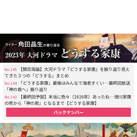
【賛否両論】大河ドラマ『どうする家康』を振り返り見え
No.145
てきた３つの「どうする」まとめ
「どうする家康」最後はみんなで海老すくい…最終回放送
No.144
「神の君へ」振り返り
【最終回予習】本当に色々（1616年）あったね…徳川家康
No.143
の死から「神の君」となるまで【どうする家康】
バックナンバー