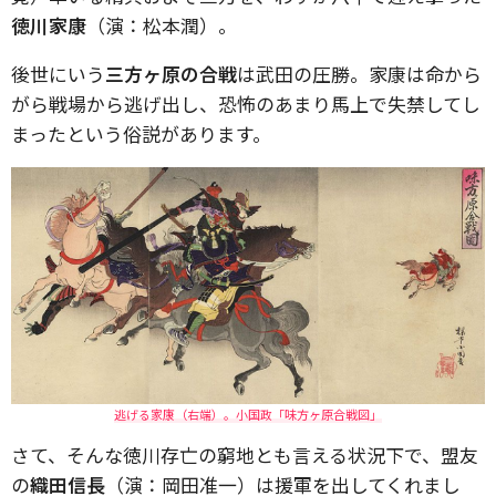
徳川家康
（演：松本潤）。
後世にいう
三方ヶ原の合戦
は武田の圧勝。家康は命から
がら戦場から逃げ出し、恐怖のあまり馬上で失禁してし
まったという俗説があります。
逃げる家康（右端）。小国政「味方ヶ原合戦図」
さて、そんな徳川存亡の窮地とも言える状況下で、盟友
の
織田信長
（演：岡田准一）は援軍を出してくれまし