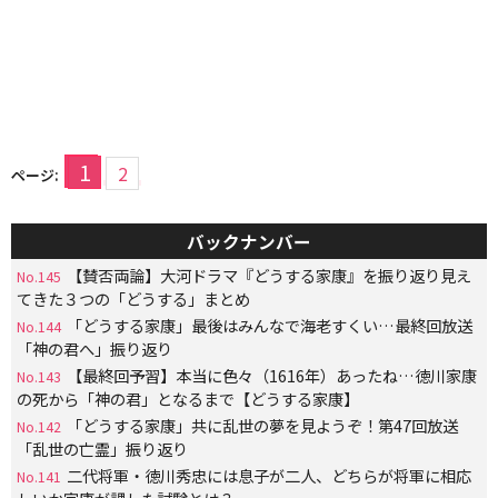
1
2
ページ:
バックナンバー
【賛否両論】大河ドラマ『どうする家康』を振り返り見え
No.145
てきた３つの「どうする」まとめ
「どうする家康」最後はみんなで海老すくい…最終回放送
No.144
「神の君へ」振り返り
【最終回予習】本当に色々（1616年）あったね…徳川家康
No.143
の死から「神の君」となるまで【どうする家康】
「どうする家康」共に乱世の夢を見ようぞ！第47回放送
No.142
「乱世の亡霊」振り返り
二代将軍・徳川秀忠には息子が二人、どちらが将軍に相応
No.141