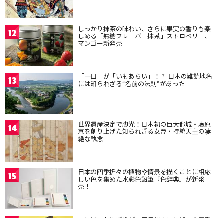
しっかり抹茶の味わい、さらに果実の香りも楽
12
しめる「無糖フレーバー抹茶」ストロベリー、
マンゴー新発売
「一口」が「いもあらい」！？ 日本の難読地名
13
には知られざる“名前の法則”があった
世界遺産決定で脚光！日本初の巨大都城・藤原
14
京を創り上げた知られざる女帝・持統天皇の凄
絶な執念
日本の四季折々の植物や情景を描くことに相応
15
しい色を集めた水彩色鉛筆『色辞典』が新発
売！