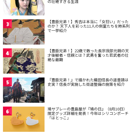
の壮絶すぎる生涯
【豊臣兄弟！】秀吉は本当に「女狂い」だった
3
のか？ 天下人を彩った11人の側室たちを時系列
で一挙紹介
【豊臣兄弟！】22歳で散った長宗我部元親の天
4
才後継者・信親とは？武勇を奮った若武者の壮
絶な最期
『豊臣兄弟！』で描かれた織田信長の道普請は
5
史実？信長が実施した街道整備の施策を紹介
鳩サブレーの豊島屋が『鳩の日』（8月10日）
6
限定グッズ詳細を発表！今年はシリコンポーチ
「はとっこ」