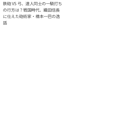
鉄砲 VS 弓、達人同士の一騎打ち
の行方は？戦国時代、織田信長
に仕えた砲術家・橋本一巴の逸
話