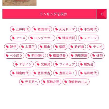
ランキングを表示
江戸時代
戦国時代
大河ドラマ
平安時代
アニメ
ロングセラー
戦国武将
スイーツ
雑学
お菓子
幕末
漫画
時代劇
テレビ
べらぼう
明治時代
織田信長
徳川家康
抹茶
デザイン
文房具
フィギュア
展覧会
鎌倉時代
豊臣秀吉
豊臣兄弟！
昭和時代
光る君へ
葛飾北斎
鎌倉殿の13人