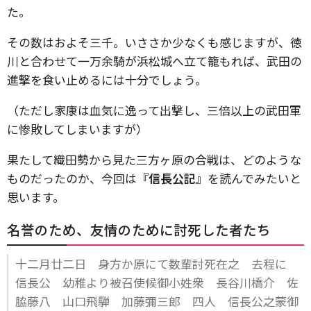
た。
その数はおよそ三千。いささか少なくも感じますが、徳
川と合わせて一万余騎が浜松城へ立て籠もれば、武田の
進撃を食い止めるには十分でしょう。
（ただし家康は血気に逸って出撃し、三倍以上の武田軍
に惨敗してしまいますが）
果たして織田勢から見た三方ヶ原の合戦は、どのような
ものだったのか、今回は
『信長公記』
を読んでみたいと
思います。
名誉のため、友情のために討死した者たち
十二月廿二日 身方か原にて数輩討死在之 去程に
信長公 幼稚より被召使候御小姓衆 長谷川橋介 佐
脇藤八 山口飛騨 加藤彌三郎 四人 信長公之蒙御