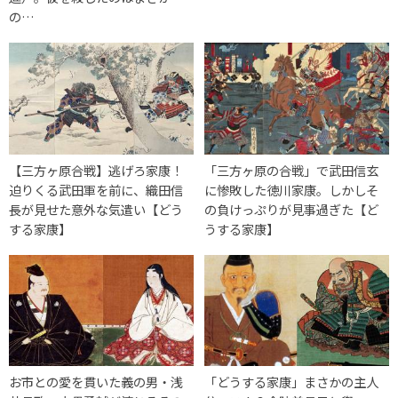
の…
【三方ヶ原合戦】逃げろ家康！
「三方ヶ原の合戦」で武田信玄
迫りくる武田軍を前に、織田信
に惨敗した徳川家康。しかしそ
長が見せた意外な気遣い【どう
の負けっぷりが見事過ぎた【ど
する家康】
うする家康】
お市との愛を貫いた義の男・浅
「どうする家康」まさかの主人