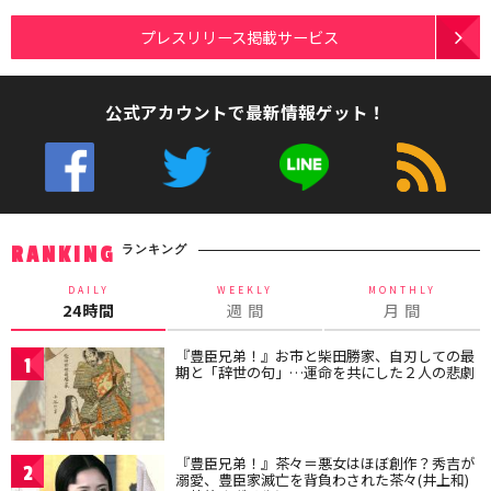
プレスリリース掲載サービス
公式アカウントで最新情報ゲット！
ランキング
RANKING
DAILY
WEEKLY
MONTHLY
24時間
週 間
月 間
『豊臣兄弟！』お市と柴田勝家、自刃しての最
1
期と「辞世の句」…運命を共にした２人の悲劇
『豊臣兄弟！』茶々＝悪女はほぼ創作？秀吉が
2
溺愛、豊臣家滅亡を背負わされた茶々(井上和)