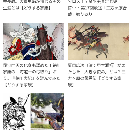
井長政。大貫勇輔が演じるその
公ロス！？金陀美具足と兜
生涯とは【どうする家康】
首……第17回放送「三方ヶ原合
戦」振り返り
毘沙門天の化身も認めた！徳川
夏目広次（演：甲本雅裕）が果
家康の「海道一の弓取り」ぶ
たした「大きな使命」とは？三
り。『徳川実紀』を読んでみた
方ヶ原の武勇伝【どうする家
【どうする家康】
康】