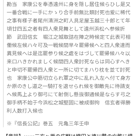
勘当 家康公を奉憑遠州に身を隠し居住候らひし是又
一番合戦に一手にかゝり合手前無比類討死也爰に稀代
之事有様子者尾州清洲之町人具足屋玉越三十郎とて年
頃廿四五之者有四人衆見舞として遠州浜松へ参候折
節 武田信玄 堀江之城取詰在陣之時候定て此表可相
働候左候ハ々可及一戦候間早々罷帰候へと四人衆達而
異見候へは是迄罷参り候之處をはづして罷帰候ハ々以
来口ハきかれましく候間四人衆討死ならは同心すへき
と申切不罷帰四人衆と一所に切てまハり枕を並て討死
也 家康公中筋切立られ軍之中に乱れ入左へ付て身方
か原のきし道之一騎打を退せられ候を御敵先に待請支
へ候馬上より御弓にて射倒し懸抜御通候是ならす弓之
御手柄不始于今浜松之城堅固に被成御拘 信玄者得勝
利人数打入候也
※『信長公記』巻五 元亀三年壬申
【意訳】……三方ヶ原の広野は織田と徳川勢の亡骸に埋