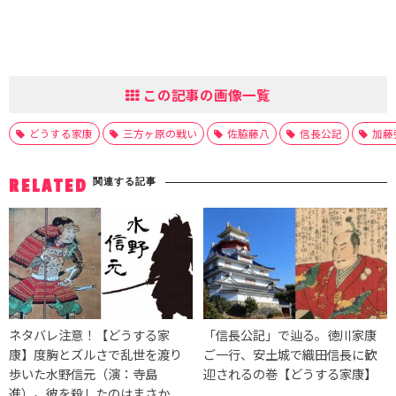
この記事の画像一覧
どうする家康
三方ヶ原の戦い
佐脇藤八
信長公記
加藤
関連する記事
RELATED
ネタバレ注意！【どうする家
「信長公記」で辿る。徳川家康
康】度胸とズルさで乱世を渡り
ご一行、安土城で織田信長に歓
歩いた水野信元（演：寺島
迎されるの巻【どうする家康】
進）。彼を殺したのはまさか