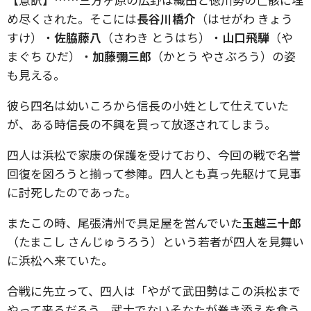
め尽くされた。そこには
長谷川橋介
（はせがわ きょう
すけ）・
佐脇藤八
（さわき とうはち）・
山口飛騨
（や
まぐち ひだ）・
加藤彌三郎
（かとう やさぶろう）の姿
も見える。
彼ら四名は幼いころから信長の小姓として仕えていた
が、ある時信長の不興を買って放逐されてしまう。
四人は浜松で家康の保護を受けており、今回の戦で名誉
回復を図ろうと揃って参陣。四人とも真っ先駆けて見事
に討死したのであった。
またこの時、尾張清州で具足屋を営んでいた
玉越三十郎
（たまこし さんじゅうろう）という若者が四人を見舞い
に浜松へ来ていた。
合戦に先立って、四人は「やがて武田勢はこの浜松まで
やって来るだろう。武士でないそなたが巻き添えを食う