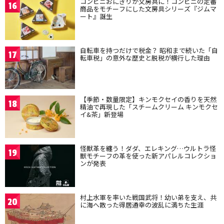
コンビニおにぎりが文房具に！コンビニの定番
16
商品をモチーフにした文房具シリーズ『ジムマ
ート』誕生
自転車を持つだけで税金？ 昭和まで続いた「自
17
転車税」の意外な歴史と脱税が横行した理由
【季節・数量限定】キンモクセイの香りを天然
18
精油で再現した「スチームクリーム キンモクセ
イ&茶」新登場
怪獣革を纏う！ダダ、エレキング…ウルトラ怪
19
獣モチーフの革を使った新アパレルコレクショ
ンが発表
村上水軍を率いた戦国武将！幼い弟を支え、共
20
に海へ散った得居通幸の波乱に満ちた生涯