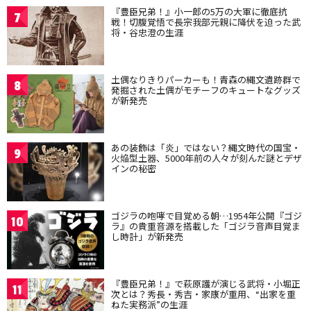
『豊臣兄弟！』小一郎の5万の大軍に徹底抗
7
戦！切腹覚悟で長宗我部元親に降伏を迫った武
将・谷忠澄の生涯
土偶なりきりパーカーも！青森の縄文遺跡群で
8
発掘された土偶がモチーフのキュートなグッズ
が新発売
あの装飾は「炎」ではない？縄文時代の国宝・
9
火焔型土器、5000年前の人々が刻んだ謎とデザ
インの秘密
ゴジラの咆哮で目覚める朝…1954年公開『ゴジ
10
ラ』の貴重音源を搭載した「ゴジラ音声目覚ま
し時計」が新発売
『豊臣兄弟！』で萩原護が演じる武将・小堀正
11
次とは？秀長・秀吉・家康が重用、“出家を重
ねた実務派”の生涯