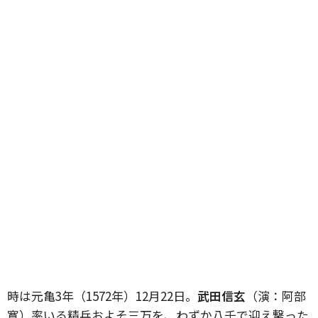
時は元亀3年（1572年）12月22日。
武田信玄
（演：阿部
寛）率いる精兵およそ三万を、わずか八千で迎え撃った