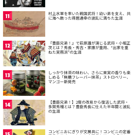
村上水軍を率いた戦国武将！幼い弟を支え、共
11
に海へ散った得居通幸の波乱に満ちた生涯
『豊臣兄弟！』で萩原護が演じる武将・小堀正
12
次とは？秀長・秀吉・家康が重用、“出家を重
ねた実務派”の生涯
しっかり抹茶の味わい、さらに果実の香りも楽
13
しめる「無糖フレーバー抹茶」ストロベリー、
マンゴー新発売
【豊臣兄弟！】2度の改易から復活した武将・
14
多賀秀種とは？豊臣秀長に仕えた半年間と波乱
の生涯
コンビニおにぎりが文房具に！コンビニの定番
15