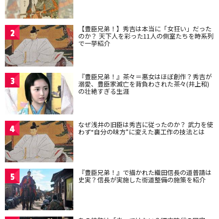
【豊臣兄弟！】秀吉は本当に「女狂い」だった
2
のか？ 天下人を彩った11人の側室たちを時系列
で一挙紹介
『豊臣兄弟！』茶々＝悪女はほぼ創作？秀吉が
3
溺愛、豊臣家滅亡を背負わされた茶々(井上和)
の壮絶すぎる生涯
なぜ浅井の旧臣は秀吉に従ったのか？ 武力を使
4
わず“自分の味方”に変えた裏工作の技法とは
『豊臣兄弟！』で描かれた織田信長の道普請は
5
史実？信長が実施した街道整備の施策を紹介