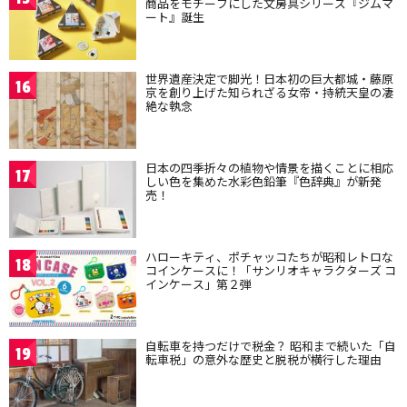
商品をモチーフにした文房具シリーズ『ジムマ
ート』誕生
世界遺産決定で脚光！日本初の巨大都城・藤原
16
京を創り上げた知られざる女帝・持統天皇の凄
絶な執念
日本の四季折々の植物や情景を描くことに相応
17
しい色を集めた水彩色鉛筆『色辞典』が新発
売！
ハローキティ、ポチャッコたちが昭和レトロな
18
コインケースに！「サンリオキャラクターズ コ
インケース」第２弾
自転車を持つだけで税金？ 昭和まで続いた「自
19
転車税」の意外な歴史と脱税が横行した理由