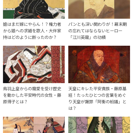
娘はまだ嫁にやらん！？権力者
パンとも深い関わりが！幕末期
から娘への求婚を歌人・大伴家
の忘れてはならないヒーロー
持はどのように断ったのか？
「江川英龍」の功績
鳥羽上皇からの寵愛を受け歴史
天皇にキレた平安貴族・藤原基
を動かした平安時代の女性・藤
経！たったひとつの言葉をめぐ
原得子とは？
り天皇が謝罪「阿衡の紛議」と
は？