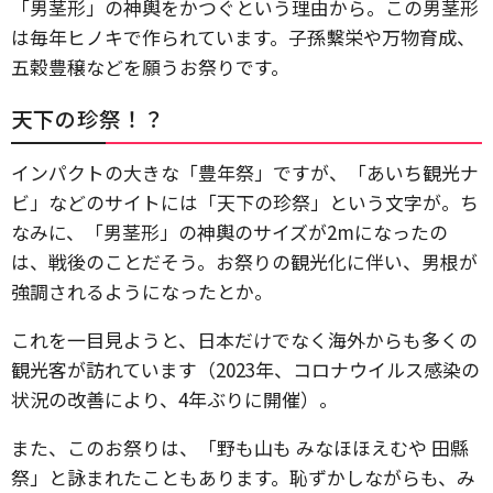
「男茎形」の神輿をかつぐという理由から。この男茎形
は毎年ヒノキで作られています。子孫繫栄や万物育成、
五穀豊穣などを願うお祭りです。
天下の珍祭！？
インパクトの大きな「豊年祭」ですが、「あいち観光ナ
ビ」などのサイトには「天下の珍祭」という文字が。ち
なみに、「男茎形」の神輿のサイズが2mになったの
は、戦後のことだそう。お祭りの観光化に伴い、男根が
強調されるようになったとか。
これを一目見ようと、日本だけでなく海外からも多くの
観光客が訪れています（2023年、コロナウイルス感染の
状況の改善により、4年ぶりに開催）。
また、このお祭りは、「野も山も みなほほえむや 田縣
祭」と詠まれたこともあります。恥ずかしながらも、み