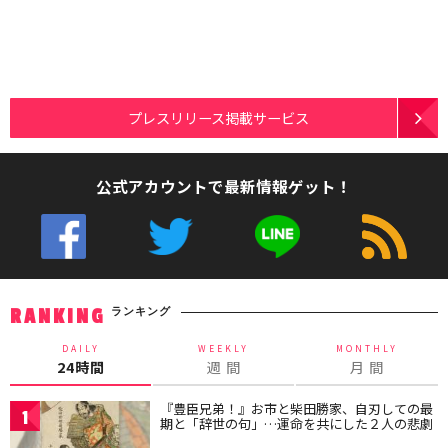
プレスリリース掲載サービス
公式アカウントで最新情報ゲット！
ランキング
RANKING
DAILY
WEEKLY
MONTHLY
24時間
週 間
月 間
『豊臣兄弟！』お市と柴田勝家、自刃しての最
1
期と「辞世の句」…運命を共にした２人の悲劇