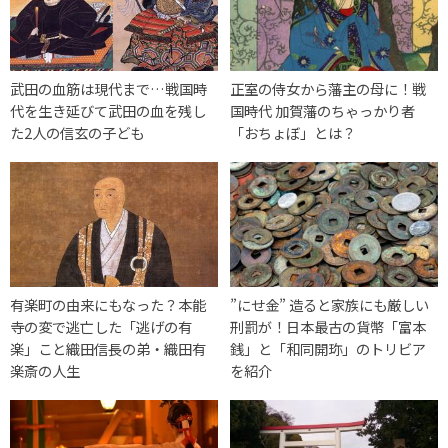
武田の血筋は現代まで…戦国時
正室の侍女から藩主の母に！戦
代を生き延びて武田の血を残し
国時代 加賀藩のちゃっかり者
た2人の信玄の子ども
「おちょぼ」とは？
有楽町の由来にもなった？本能
”にせ金” 造ると家族にも厳しい
寺の変で逃亡した「逃げの有
刑罰が！日本最古の貨幣「富本
楽」こと織田信長の弟・織田有
銭」と「和同開珎」のトリビア
楽斎の人生
を紹介