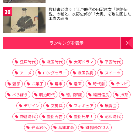
教科書と違う！江戸時代の田沼意次「賄賂伝
20
説」の嘘と、水野忠邦が「大奥」を敵に回した
本当の理由
ランキングを表示
江戸時代
戦国時代
大河ドラマ
平安時代
アニメ
ロングセラー
戦国武将
スイーツ
雑学
お菓子
幕末
漫画
時代劇
テレビ
べらぼう
明治時代
徳川家康
織田信長
抹茶
デザイン
文房具
フィギュア
展覧会
鎌倉時代
豊臣秀吉
豊臣兄弟！
昭和時代
光る君へ
葛飾北斎
鎌倉殿の13人