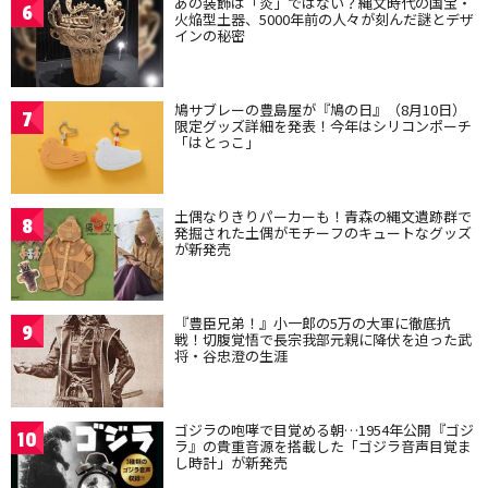
あの装飾は「炎」ではない？縄文時代の国宝・
6
火焔型土器、5000年前の人々が刻んだ謎とデザ
インの秘密
鳩サブレーの豊島屋が『鳩の日』（8月10日）
7
限定グッズ詳細を発表！今年はシリコンポーチ
「はとっこ」
土偶なりきりパーカーも！青森の縄文遺跡群で
8
発掘された土偶がモチーフのキュートなグッズ
が新発売
『豊臣兄弟！』小一郎の5万の大軍に徹底抗
9
戦！切腹覚悟で長宗我部元親に降伏を迫った武
将・谷忠澄の生涯
ゴジラの咆哮で目覚める朝…1954年公開『ゴジ
10
ラ』の貴重音源を搭載した「ゴジラ音声目覚ま
し時計」が新発売