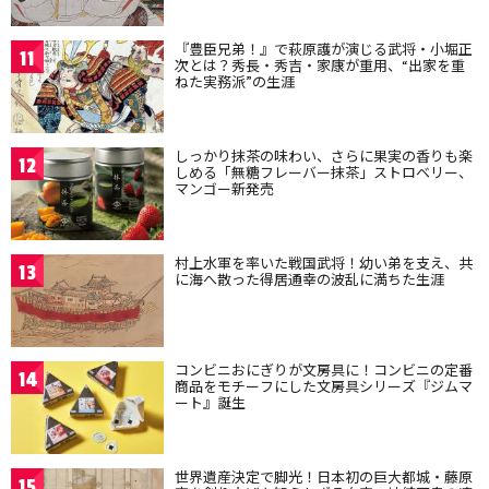
『豊臣兄弟！』で萩原護が演じる武将・小堀正
11
次とは？秀長・秀吉・家康が重用、“出家を重
ねた実務派”の生涯
しっかり抹茶の味わい、さらに果実の香りも楽
12
しめる「無糖フレーバー抹茶」ストロベリー、
マンゴー新発売
村上水軍を率いた戦国武将！幼い弟を支え、共
13
に海へ散った得居通幸の波乱に満ちた生涯
コンビニおにぎりが文房具に！コンビニの定番
14
商品をモチーフにした文房具シリーズ『ジムマ
ート』誕生
世界遺産決定で脚光！日本初の巨大都城・藤原
15