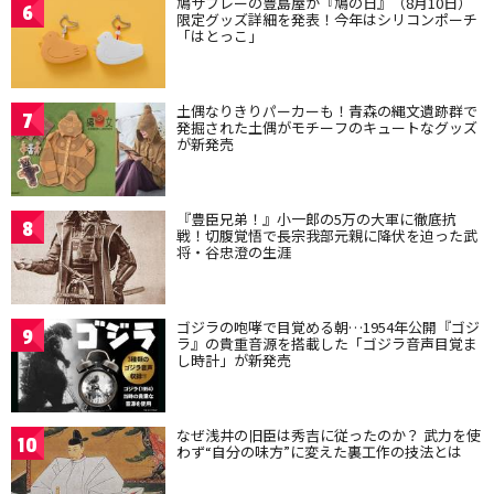
鳩サブレーの豊島屋が『鳩の日』（8月10日）
6
限定グッズ詳細を発表！今年はシリコンポーチ
「はとっこ」
土偶なりきりパーカーも！青森の縄文遺跡群で
7
発掘された土偶がモチーフのキュートなグッズ
が新発売
『豊臣兄弟！』小一郎の5万の大軍に徹底抗
8
戦！切腹覚悟で長宗我部元親に降伏を迫った武
将・谷忠澄の生涯
ゴジラの咆哮で目覚める朝…1954年公開『ゴジ
9
ラ』の貴重音源を搭載した「ゴジラ音声目覚ま
し時計」が新発売
なぜ浅井の旧臣は秀吉に従ったのか？ 武力を使
10
わず“自分の味方”に変えた裏工作の技法とは