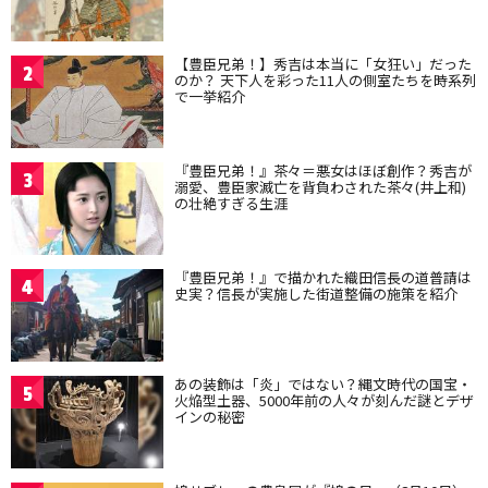
【豊臣兄弟！】秀吉は本当に「女狂い」だった
2
のか？ 天下人を彩った11人の側室たちを時系列
で一挙紹介
『豊臣兄弟！』茶々＝悪女はほぼ創作？秀吉が
3
溺愛、豊臣家滅亡を背負わされた茶々(井上和)
の壮絶すぎる生涯
『豊臣兄弟！』で描かれた織田信長の道普請は
4
史実？信長が実施した街道整備の施策を紹介
あの装飾は「炎」ではない？縄文時代の国宝・
5
火焔型土器、5000年前の人々が刻んだ謎とデザ
インの秘密