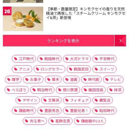
【季節・数量限定】キンモクセイの香りを天然
20
精油で再現した「スチームクリーム キンモクセ
イ&茶」新登場
ランキングを表示
江戸時代
戦国時代
大河ドラマ
平安時代
アニメ
ロングセラー
戦国武将
スイーツ
雑学
お菓子
幕末
漫画
時代劇
テレビ
べらぼう
明治時代
徳川家康
織田信長
抹茶
デザイン
文房具
フィギュア
展覧会
鎌倉時代
豊臣秀吉
豊臣兄弟！
昭和時代
光る君へ
葛飾北斎
鎌倉殿の13人