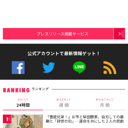
プレスリリース掲載サービス
公式アカウントで最新情報ゲット！
ランキング
RANKING
DAILY
WEEKLY
MONTHLY
24時間
週 間
月 間
『豊臣兄弟！』お市と柴田勝家、自刃しての最
1
期と「辞世の句」…運命を共にした２人の悲劇