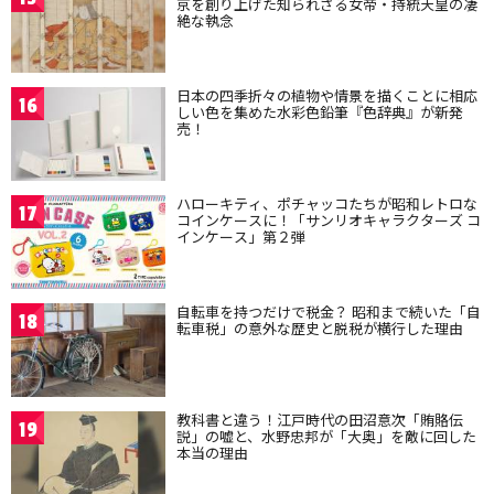
京を創り上げた知られざる女帝・持統天皇の凄
絶な執念
日本の四季折々の植物や情景を描くことに相応
16
しい色を集めた水彩色鉛筆『色辞典』が新発
売！
ハローキティ、ポチャッコたちが昭和レトロな
17
コインケースに！「サンリオキャラクターズ コ
インケース」第２弾
自転車を持つだけで税金？ 昭和まで続いた「自
18
転車税」の意外な歴史と脱税が横行した理由
教科書と違う！江戸時代の田沼意次「賄賂伝
19
説」の嘘と、水野忠邦が「大奥」を敵に回した
本当の理由