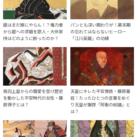
娘はまだ嫁にやらん！？権力者
パンとも深い関わりが！幕末期
から娘への求婚を歌人・大伴家
の忘れてはならないヒーロー
持はどのように断ったのか？
「江川英龍」の功績
鳥羽上皇からの寵愛を受け歴史
天皇にキレた平安貴族・藤原基
を動かした平安時代の女性・藤
経！たったひとつの言葉をめぐ
原得子とは？
り天皇が謝罪「阿衡の紛議」と
は？