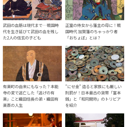
武田の血筋は現代まで…戦国時
正室の侍女から藩主の母に！戦
代を生き延びて武田の血を残し
国時代 加賀藩のちゃっかり者
た2人の信玄の子ども
「おちょぼ」とは？
有楽町の由来にもなった？本能
”にせ金” 造ると家族にも厳しい
寺の変で逃亡した「逃げの有
刑罰が！日本最古の貨幣「富本
楽」こと織田信長の弟・織田有
銭」と「和同開珎」のトリビア
楽斎の人生
を紹介