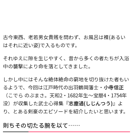
古今東西、老若男女貴賎を問わず、お風呂は裸(あるい
はそれに近い姿)で入るものです。
それゆえに隙を生じやすく、昔から多くの者たちが入浴
中の襲撃により命を落としてきました。
しかし中にはそんな絶体絶命の窮地を切り抜けた者もい
るようで、今回は江戸時代の出羽鶴岡藩士・
小寺信正
（こでら のぶまさ。天和2・1682年生～宝暦4・1754年
没）が収集した武士心得集『
志塵通(しじんつう)
』よ
り、とある剣豪のエピソードを紹介したいと思います。
則ちその切たる腕を以て……