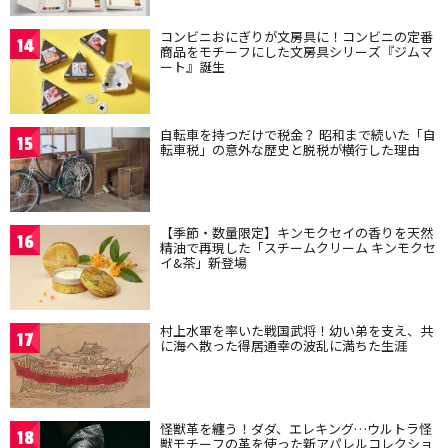
コンビニおにぎりが文房具に！コンビニの定番
14
商品をモチーフにした文房具シリーズ『ジムマ
ート』誕生
自転車を持つだけで税金？ 昭和まで続いた「自
15
転車税」の意外な歴史と脱税が横行した理由
【季節・数量限定】キンモクセイの香りを天然
16
精油で再現した「スチームクリーム キンモクセ
イ&茶」新登場
村上水軍を率いた戦国武将！幼い弟を支え、共
17
に海へ散った得居通幸の波乱に満ちた生涯
怪獣革を纏う！ダダ、エレキング…ウルトラ怪
18
獣モチーフの革を使った新アパレルコレクショ