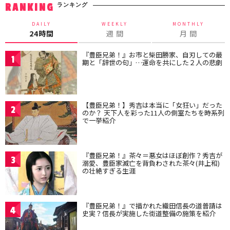
ランキング
RANKING
DAILY
WEEKLY
MONTHLY
24時間
週 間
月 間
『豊臣兄弟！』お市と柴田勝家、自刃しての最
1
期と「辞世の句」…運命を共にした２人の悲劇
【豊臣兄弟！】秀吉は本当に「女狂い」だった
2
のか？ 天下人を彩った11人の側室たちを時系列
で一挙紹介
『豊臣兄弟！』茶々＝悪女はほぼ創作？秀吉が
3
溺愛、豊臣家滅亡を背負わされた茶々(井上和)
の壮絶すぎる生涯
『豊臣兄弟！』で描かれた織田信長の道普請は
4
史実？信長が実施した街道整備の施策を紹介