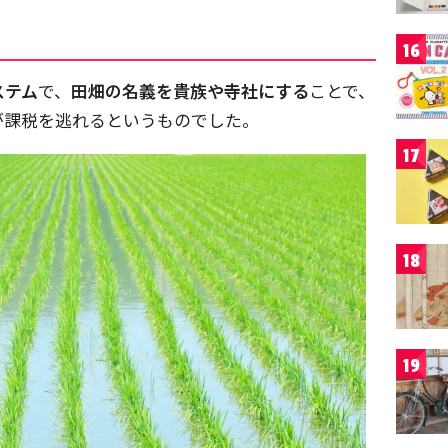
16
ステム
で、
田畑の名義を貴族や寺社にする
ことで、
が課税を逃れるというものでした。
17
18
19