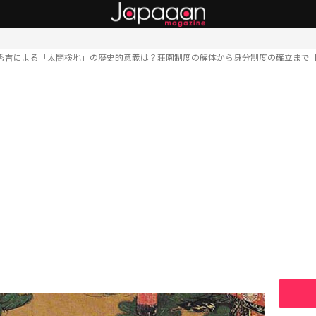
秀吉による「太閤検地」の歴史的意義は？荘園制度の解体から身分制度の確立まで