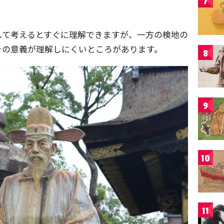
7
して考えるとすぐに理解できますが、一方の検地の
その意義が理解しにくいところがあります。
8
9
10
11