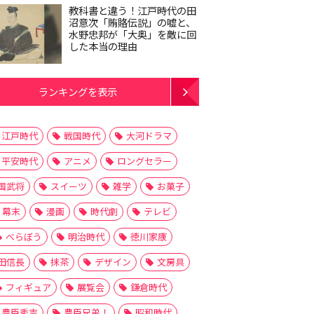
教科書と違う！江戸時代の田
沼意次「賄賂伝説」の嘘と、
水野忠邦が「大奥」を敵に回
した本当の理由
ランキングを表示
江戸時代
戦国時代
大河ドラマ
平安時代
アニメ
ロングセラー
国武将
スイーツ
雑学
お菓子
幕末
漫画
時代劇
テレビ
べらぼう
明治時代
徳川家康
田信長
抹茶
デザイン
文房具
フィギュア
展覧会
鎌倉時代
豊臣秀吉
豊臣兄弟！
昭和時代