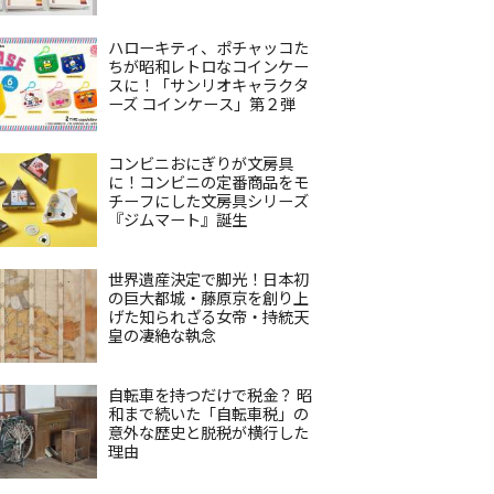
ハローキティ、ポチャッコた
ちが昭和レトロなコインケー
スに！「サンリオキャラクタ
ーズ コインケース」第２弾
コンビニおにぎりが文房具
に！コンビニの定番商品をモ
チーフにした文房具シリーズ
『ジムマート』誕生
世界遺産決定で脚光！日本初
の巨大都城・藤原京を創り上
げた知られざる女帝・持統天
皇の凄絶な執念
自転車を持つだけで税金？ 昭
和まで続いた「自転車税」の
意外な歴史と脱税が横行した
理由