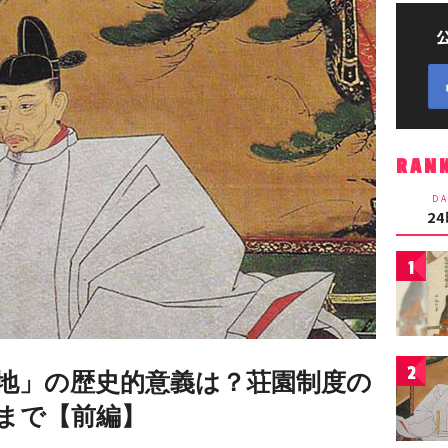
RAN
DA
2
1
2
地」の歴史的意義は？荘園制度の
まで【前編】