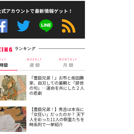
公式アカウントで最新情報ゲット！
ランキング
KING
ILY
WEEKLY
MONTHLY
4時間
週 間
月 間
『豊臣兄弟！』お市と柴田勝
家、自刃しての最期と「辞世
の句」…運命を共にした２人
の悲劇
【豊臣兄弟！】秀吉は本当に
「女狂い」だったのか？ 天下
人を彩った11人の側室たちを
時系列で一挙紹介