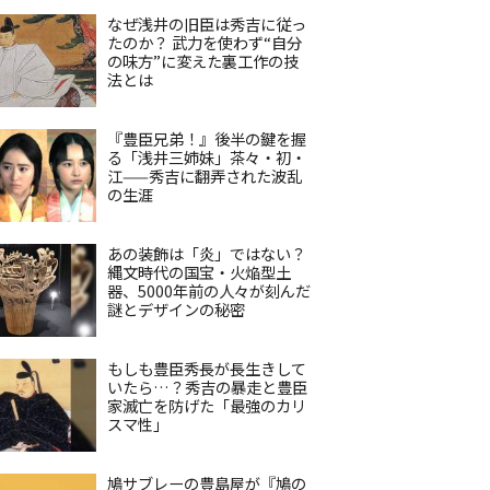
なぜ浅井の旧臣は秀吉に従っ
たのか？ 武力を使わず“自分
の味方”に変えた裏工作の技
法とは
『豊臣兄弟！』後半の鍵を握
る「浅井三姉妹」茶々・初・
江——秀吉に翻弄された波乱
の生涯
あの装飾は「炎」ではない？
縄文時代の国宝・火焔型土
器、5000年前の人々が刻んだ
謎とデザインの秘密
もしも豊臣秀長が長生きして
いたら…？秀吉の暴走と豊臣
家滅亡を防げた「最強のカリ
スマ性」
鳩サブレーの豊島屋が『鳩の