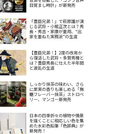
目覚まし時計」が新発売
『豊臣兄弟！』で萩原護が演
じる武将・小堀正次とは？秀
長・秀吉・家康が重用、“出
家を重ねた実務派”の生涯
【豊臣兄弟！】2度の改易か
ら復活した武将・多賀秀種と
は？豊臣秀長に仕えた半年間
と波乱の生涯
しっかり抹茶の味わい、さら
に果実の香りも楽しめる「無
糖フレーバー抹茶」ストロベ
リー、マンゴー新発売
日本の四季折々の植物や情景
を描くことに相応しい色を集
めた水彩色鉛筆『色辞典』が
新発売！