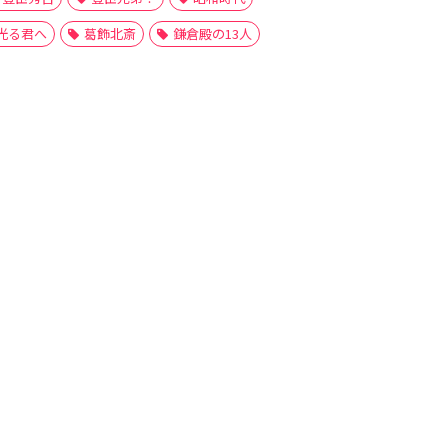
光る君へ
葛飾北斎
鎌倉殿の13人