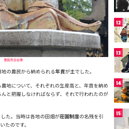
12
13
豊臣秀吉坐像
領地の農民から納められる
年貢
が主でした。
14
る農地について、それぞれの生産高と、年貢を納め
ちんと把握しなければならず、それで行われたのが
15
ました。当時は各地の田畑が
荘園制度
の名残を引
ていたのです。