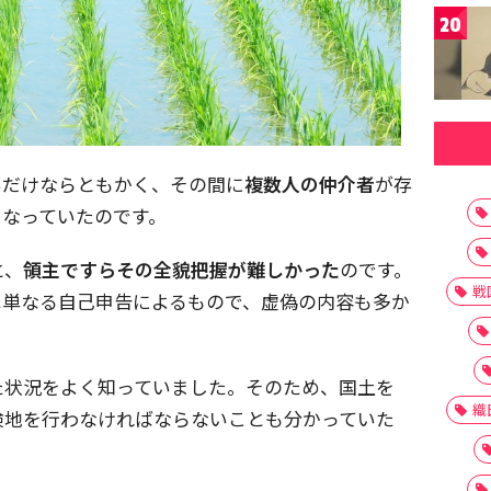
20
いだけならともかく、その間に
複数人の仲介者
が存
になっていたのです。
と、
領主ですらその全貌把握が難しかった
のです。
戦
は単なる自己申告によるもので、虚偽の内容も多か
た状況をよく知っていました。そのため、国土を
織
検地を行わなければならないことも分かっていた