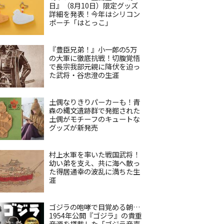
日』（8月10日）限定グッズ
詳細を発表！今年はシリコン
ポーチ「はとっこ」
『豊臣兄弟！』小一郎の5万
の大軍に徹底抗戦！切腹覚悟
で長宗我部元親に降伏を迫っ
た武将・谷忠澄の生涯
土偶なりきりパーカーも！青
森の縄文遺跡群で発掘された
土偶がモチーフのキュートな
グッズが新発売
村上水軍を率いた戦国武将！
幼い弟を支え、共に海へ散っ
た得居通幸の波乱に満ちた生
涯
ゴジラの咆哮で目覚める朝…
1954年公開『ゴジラ』の貴重
音源を搭載した「ゴジラ音声