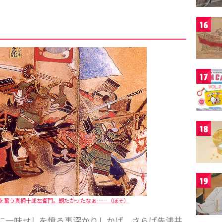
16
17
18
19
を奮う真柄十郎左衛門。観たかったなぁ……（ぼそ）
に一味せしを憤る事深かりしかば。さらば先浅井