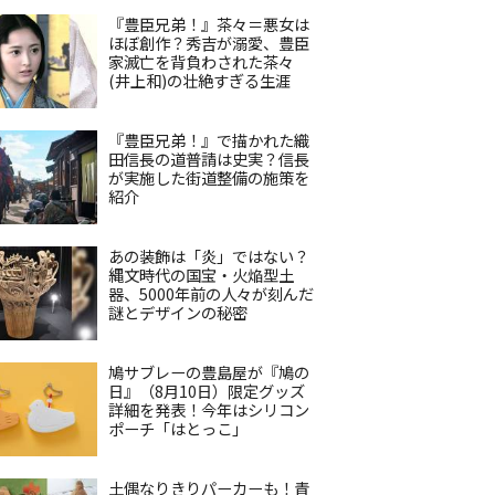
『豊臣兄弟！』茶々＝悪女は
ほぼ創作？秀吉が溺愛、豊臣
家滅亡を背負わされた茶々
(井上和)の壮絶すぎる生涯
『豊臣兄弟！』で描かれた織
田信長の道普請は史実？信長
が実施した街道整備の施策を
紹介
あの装飾は「炎」ではない？
縄文時代の国宝・火焔型土
器、5000年前の人々が刻んだ
謎とデザインの秘密
鳩サブレーの豊島屋が『鳩の
日』（8月10日）限定グッズ
詳細を発表！今年はシリコン
ポーチ「はとっこ」
土偶なりきりパーカーも！青