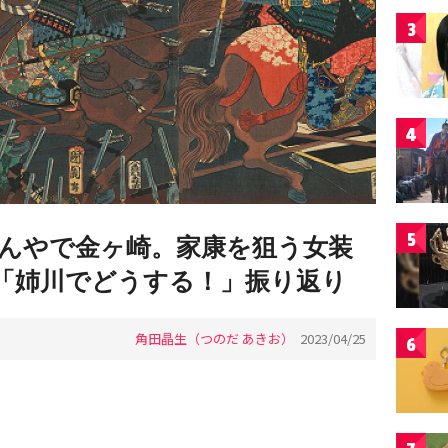
3
4
5
んやで金ヶ崎。家康を狙う女装
送「姉川でどうする！」振り返り
角田晶生（つのだ あきお）
2023/04/25
6