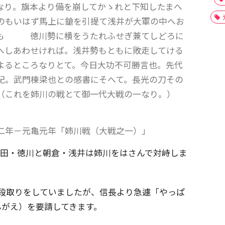
なり。旗本より備を崩してかゝれと下知したまへ
のもいはず馬上に鎗を引提て浅井が大軍の中へお
勢も 徳川勢に横をうたれふせぎ兼てしどろに
へしあわせければ。浅井勢もともに敗走してける
るところなりとて。今日大功不可勝言也。先代
紀。武門棟梁也との感書にそへて。長光の刀その
（これを姉川の戦とて御一代大戦の一なり。）
二年－元亀元年「姉川戦（大戦之一）」
、織田・徳川と朝倉・浅井は姉川をはさんで対峙しま
戦う段取りをしていましたが、信長より急遽「やっぱ
んがえ）を要請してきます。