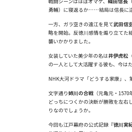
戦闘シーンはほぼオマケ、
織田信長
勇輔）に寝返るか……結局は信長に
一方、ガラ空きの遠江を見て
武田信
略を開始。反徳川感情を煽り立てた
襲いかかりました。
女装していた美少年の名は
井伊虎松
の一人として大活躍する彼も、今は
NHK大河ドラマ「どうする家康」、
文字通り
姉川の合戦
（元亀元・157
どっちにつくかの決断が勝敗を左右
りなのでしょうか。
今回も江戸幕府の公式記録『
徳川実