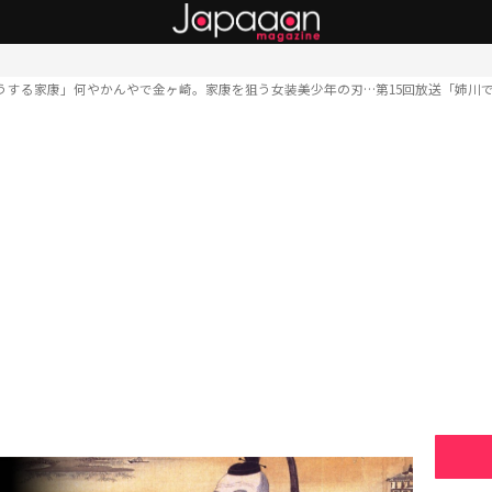
うする家康」何やかんやで金ヶ崎。家康を狙う女装美少年の刃…第15回放送「姉川