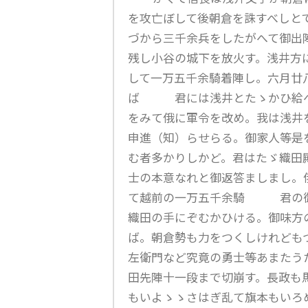
を攻亡ぼして後朝倉を誅すべしと
づから三千余兵をしたがへて御出
残し小谷の城下を放火す。浅井方
して一万五千余騎着陣し。六月廿
ば 君には浅井とたゝかひ給へ
をみて俄に軍令を改め。我は浅井
申進（知）らせらる。御家人等是
む者多かりしかど。君はたゞ織田
士の本意なれと御返答ましまし。
て越前の一万五千余騎 君の御
織田の手にぞむかひける。御味方
ば。朝倉勢も力をつくしけれども
左衛門など究竟の勇士等あまたう
田先陣十一段まで切崩す。長政も
もいよゝゝさはぎ乱て旗本もい