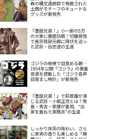
森の縄文遺跡群で発掘された
土偶がモチーフのキュートな
グッズが新発売
『豊臣兄弟！』小一郎の5万
の大軍に徹底抗戦！切腹覚悟
で長宗我部元親に降伏を迫っ
た武将・谷忠澄の生涯
ゴジラの咆哮で目覚める朝…
1954年公開『ゴジラ』の貴重
音源を搭載した「ゴジラ音声
目覚まし時計」が新発売
『豊臣兄弟！』で萩原護が演
じる武将・小堀正次とは？秀
長・秀吉・家康が重用、“出
家を重ねた実務派”の生涯
しっかり抹茶の味わい、さら
に果実の香りも楽しめる「無
糖フレーバー抹茶」ストロベ