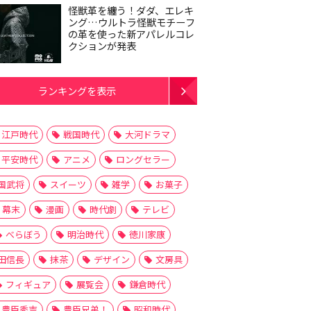
怪獣革を纏う！ダダ、エレキ
ング…ウルトラ怪獣モチーフ
の革を使った新アパレルコレ
クションが発表
ランキングを表示
江戸時代
戦国時代
大河ドラマ
平安時代
アニメ
ロングセラー
国武将
スイーツ
雑学
お菓子
幕末
漫画
時代劇
テレビ
べらぼう
明治時代
徳川家康
田信長
抹茶
デザイン
文房具
フィギュア
展覧会
鎌倉時代
豊臣秀吉
豊臣兄弟！
昭和時代