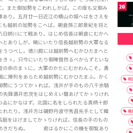
20
て。また御加勢をこわれしかば。この度も又御み
陣あり。五月廿一日近江の横山の城へはをさえを
にも越前の加勢をこへば。朝倉孫三郎景紀を将と
八日姉川にて戦あり。はじめ信長は朝倉にむかへ
とありしが。暁にいたり信長越前勢の大軍なる
をうつべし。徳川殿には越前勢へむかひたまへと
をきゝ。只今にいたり御陣替然るべからずといな
殿の命のまゝに。大軍のかたにむかわんこそ。勇
俄に陣列をあらため越前勢にむかひたまふ。かく
戦
勢にうつてかゝれば。浅井が手のもの八千余騎
の先鋒酒井忠次をはじめえい聲あげてかゝりけれ
つゐにかなはず。北国に名をしられたる真柄十郎
たれたり。浅井方は磯野丹波守秀昌先手として織
織
馬廻をはげましてかゝりければ。信長の手のもの
ろめきだちぬ。 君はるかにこの機を御覧あり