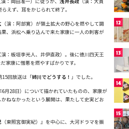
（演：岡田准一）に従うか、
浅井長政
（演：大貫
逆らえず、耳をかじられて終了。
12
玄
（演：阿部寛）が領土拡大の野心を燃やして調
結果、浜松へ乗り込んで来た家康に一人の刺客が
13
（演：板垣李光人、井伊直政）。後に徳川四天王
ただ家康に憎悪を燃やすばかりです。
第15回放送は「
姉川でどうする！
」でした。
14
0年6月28日）について描かれていたものの、家康が
しかねなかったという展開は、果たして史実どお
15
紀
（東照宮御実紀）』を中心に、大河ドラマを振