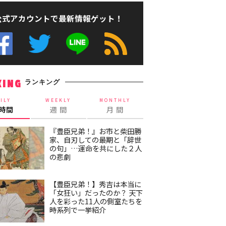
公式アカウントで最新情報ゲット！
ランキング
KING
ILY
WEEKLY
MONTHLY
4時間
週 間
月 間
『豊臣兄弟！』お市と柴田勝
家、自刃しての最期と「辞世
の句」…運命を共にした２人
の悲劇
【豊臣兄弟！】秀吉は本当に
「女狂い」だったのか？ 天下
人を彩った11人の側室たちを
時系列で一挙紹介