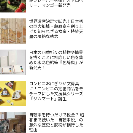
リー、マンゴー新発売
世界遺産決定で脚光！日本初
の巨大都城・藤原京を創り上
げた知られざる女帝・持統天
皇の凄絶な執念
日本の四季折々の植物や情景
を描くことに相応しい色を集
めた水彩色鉛筆『色辞典』が
新発売！
コンビニおにぎりが文房具
に！コンビニの定番商品をモ
チーフにした文房具シリーズ
『ジムマート』誕生
自転車を持つだけで税金？ 昭
和まで続いた「自転車税」の
意外な歴史と脱税が横行した
理由