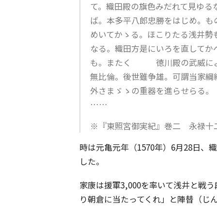
て。織田殿の旗色みだれて見ゆる
ば。本多平八郎忠勝をはじめ。も
めいてかゝる。ほこりたる浅井
なる。織田方是にいろを直してか
も。またく 徳川殿の武威によ
無比倫。後世雖争雄。可謂当家綱
外さまゞゝの重器を進らせらる。
……
※『東照宮御実紀』巻二 永禄十
時は元亀元年（1570年）6月28日
した。
家康は援軍3,000を率いて浅井と
り朝倉に当たってくれ」と陣替（じ