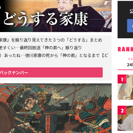
家康』を振り返り見えてきた３つの「どうする」まとめ
老すくい…最終回放送「神の君へ」振り返り
RAN
6年）あったね…徳川家康の死から「神の君」となるまで【ど
DA
2
バックナンバー
1
2