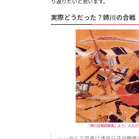
り返りたいと思います。
実際どうだった？姉川の合戦
「姉川合戦図屏風」より、大太刀
……かくて信長は浅井父子が朝倉