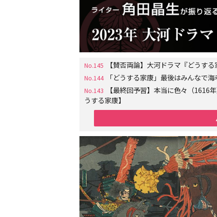
【賛否両論】大河ドラマ『どうする
No.145
「どうする家康」最後はみんなで海
No.144
【最終回予習】本当に色々（161
No.143
うする家康】