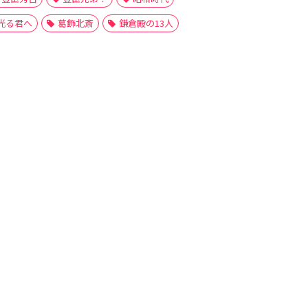
光る君へ
葛飾北斎
鎌倉殿の13人