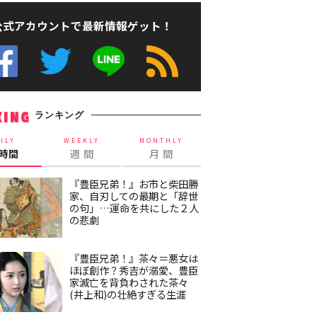
公式アカウントで最新情報ゲット！
ランキング
KING
ILY
WEEKLY
MONTHLY
4時間
週 間
月 間
『豊臣兄弟！』お市と柴田勝
家、自刃しての最期と「辞世
の句」…運命を共にした２人
の悲劇
『豊臣兄弟！』茶々＝悪女は
ほぼ創作？秀吉が溺愛、豊臣
家滅亡を背負わされた茶々
(井上和)の壮絶すぎる生涯