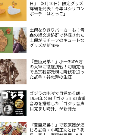
日』（8月10日）限定グッズ
詳細を発表！今年はシリコン
ポーチ「はとっこ」
土偶なりきりパーカーも！青
森の縄文遺跡群で発掘された
土偶がモチーフのキュートな
グッズが新発売
『豊臣兄弟！』小一郎の5万
の大軍に徹底抗戦！切腹覚悟
で長宗我部元親に降伏を迫っ
た武将・谷忠澄の生涯
ゴジラの咆哮で目覚める朝…
1954年公開『ゴジラ』の貴重
音源を搭載した「ゴジラ音声
目覚まし時計」が新発売
『豊臣兄弟！』で萩原護が演
じる武将・小堀正次とは？秀
長・秀吉・家康が重用、“出