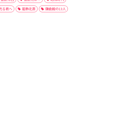
光る君へ
葛飾北斎
鎌倉殿の13人