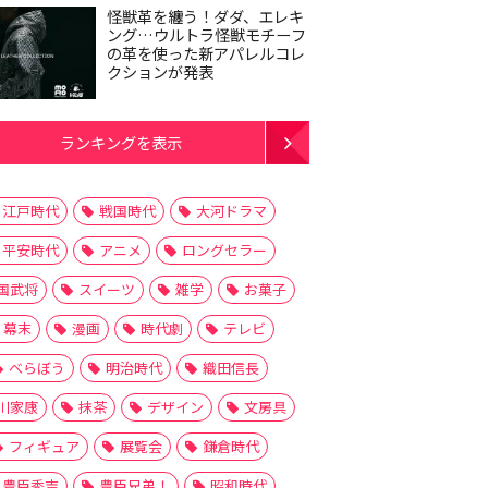
怪獣革を纏う！ダダ、エレキ
ング…ウルトラ怪獣モチーフ
の革を使った新アパレルコレ
クションが発表
ランキングを表示
江戸時代
戦国時代
大河ドラマ
平安時代
アニメ
ロングセラー
国武将
スイーツ
雑学
お菓子
幕末
漫画
時代劇
テレビ
べらぼう
明治時代
織田信長
川家康
抹茶
デザイン
文房具
フィギュア
展覧会
鎌倉時代
豊臣秀吉
豊臣兄弟！
昭和時代