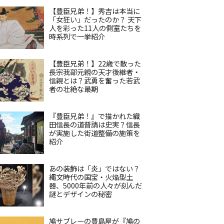
【豊臣兄弟！】秀吉は本当に
「女狂い」だったのか？ 天下
人を彩った11人の側室たちを
時系列で一挙紹介
【豊臣兄弟！】22歳で散った
長宗我部元親の天才後継者・
信親とは？武勇を奮った若武
者の壮絶な最期
『豊臣兄弟！』で描かれた織
田信長の道普請は史実？信長
が実施した街道整備の施策を
紹介
あの装飾は「炎」ではない？
縄文時代の国宝・火焔型土
器、5000年前の人々が刻んだ
謎とデザインの秘密
鳩サブレーの豊島屋が『鳩の