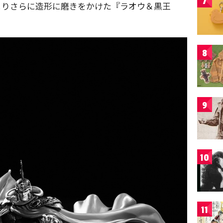
7
よりさらに造形に磨きをかけた『ラオウ＆黒王
8
9
10
11