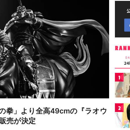
RAN
DA
2
1
2
の拳」より全高49cmの『ラオウ
販売が決定