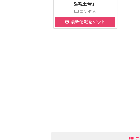
&黒王号」
エンタメ
最新情報をゲット
こ