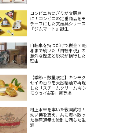
コンビニおにぎりが文房具
に！コンビニの定番商品をモ
チーフにした文房具シリーズ
『ジムマート』誕生
自転車を持つだけで税金？ 昭
和まで続いた「自転車税」の
意外な歴史と脱税が横行した
理由
【季節・数量限定】キンモク
セイの香りを天然精油で再現
した「スチームクリーム キン
モクセイ&茶」新登場
村上水軍を率いた戦国武将！
幼い弟を支え、共に海へ散っ
た得居通幸の波乱に満ちた生
涯