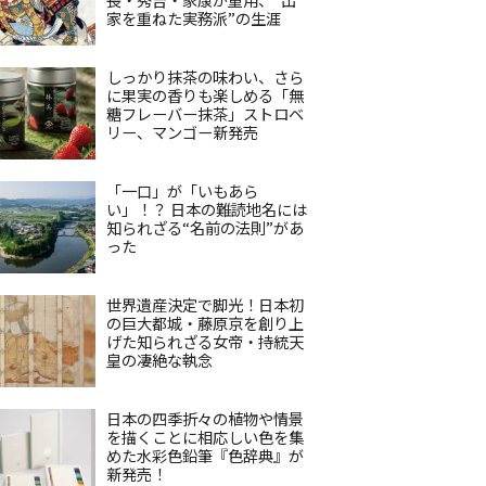
家を重ねた実務派”の生涯
しっかり抹茶の味わい、さら
に果実の香りも楽しめる「無
糖フレーバー抹茶」ストロベ
リー、マンゴー新発売
「一口」が「いもあら
い」！？ 日本の難読地名には
知られざる“名前の法則”があ
った
世界遺産決定で脚光！日本初
の巨大都城・藤原京を創り上
げた知られざる女帝・持統天
皇の凄絶な執念
日本の四季折々の植物や情景
を描くことに相応しい色を集
めた水彩色鉛筆『色辞典』が
新発売！