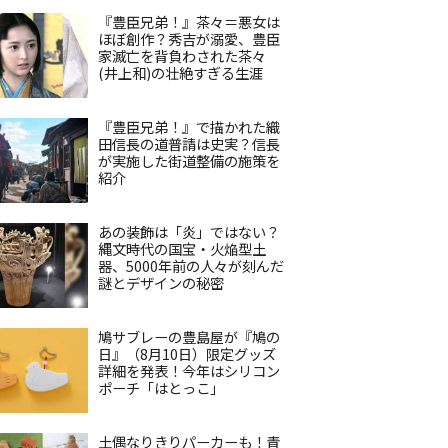
『豊臣兄弟！』茶々＝悪女は
ほぼ創作？秀吉が溺愛、豊臣
家滅亡を背負わされた茶々
(井上和)の壮絶すぎる生涯
『豊臣兄弟！』で描かれた織
田信長の道普請は史実？信長
が実施した街道整備の施策を
紹介
あの装飾は「炎」ではない？
縄文時代の国宝・火焔型土
器、5000年前の人々が刻んだ
謎とデザインの秘密
鳩サブレーの豊島屋が『鳩の
日』（8月10日）限定グッズ
詳細を発表！今年はシリコン
ポーチ「はとっこ」
土偶なりきりパーカーも！青