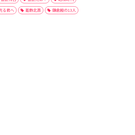
光る君へ
葛飾北斎
鎌倉殿の13人