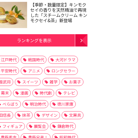
【季節・数量限定】キンモク
セイの香りを天然精油で再現
した「スチームクリーム キン
モクセイ&茶」新登場
ランキングを表示
江戸時代
戦国時代
大河ドラマ
平安時代
アニメ
ロングセラー
国武将
スイーツ
雑学
お菓子
幕末
漫画
時代劇
テレビ
べらぼう
明治時代
徳川家康
田信長
抹茶
デザイン
文房具
フィギュア
展覧会
鎌倉時代
豊臣秀吉
豊臣兄弟！
昭和時代