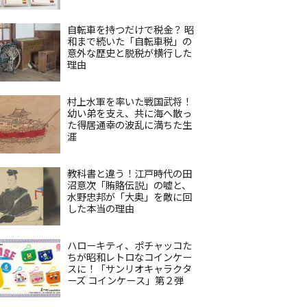
自転車を持つだけで税金？ 昭
和まで続いた「自転車税」の
意外な歴史と脱税が横行した
理由
村上水軍を率いた戦国武将！
幼い弟を支え、共に海へ散っ
た得居通幸の波乱に満ちた生
涯
教科書と違う！江戸時代の田
沼意次「賄賂伝説」の嘘と、
水野忠邦が「大奥」を敵に回
した本当の理由
ハローキティ、ポチャッコた
ちが昭和レトロなコインケー
スに！「サンリオキャラクタ
ーズ コインケース」第２弾