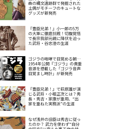
森の縄文遺跡群で発掘された
土偶がモチーフのキュートな
グッズが新発売
『豊臣兄弟！』小一郎の5万
の大軍に徹底抗戦！切腹覚悟
で長宗我部元親に降伏を迫っ
た武将・谷忠澄の生涯
ゴジラの咆哮で目覚める朝…
1954年公開『ゴジラ』の貴重
音源を搭載した「ゴジラ音声
目覚まし時計」が新発売
『豊臣兄弟！』で萩原護が演
じる武将・小堀正次とは？秀
長・秀吉・家康が重用、“出
家を重ねた実務派”の生涯
なぜ浅井の旧臣は秀吉に従っ
たのか？ 武力を使わず“自分
の味方”に変えた裏工作の技