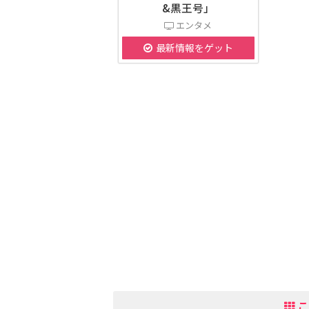
&黒王号」
エンタメ
最新情報をゲット
こ