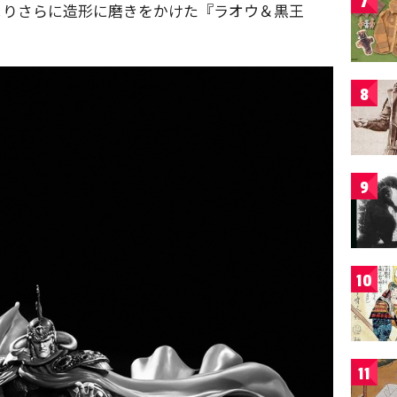
7
よりさらに造形に磨きをかけた『ラオウ＆黒王
8
9
10
11