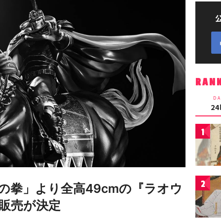
RAN
DA
2
1
2
の拳」より全高49cmの『ラオウ
販売が決定