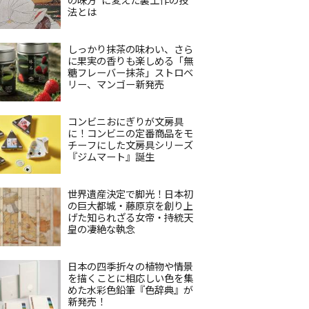
法とは
しっかり抹茶の味わい、さら
に果実の香りも楽しめる「無
糖フレーバー抹茶」ストロベ
リー、マンゴー新発売
コンビニおにぎりが文房具
に！コンビニの定番商品をモ
チーフにした文房具シリーズ
『ジムマート』誕生
世界遺産決定で脚光！日本初
の巨大都城・藤原京を創り上
げた知られざる女帝・持統天
皇の凄絶な執念
日本の四季折々の植物や情景
を描くことに相応しい色を集
めた水彩色鉛筆『色辞典』が
新発売！