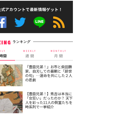
公式アカウントで最新情報ゲット！
ランキング
KING
ILY
WEEKLY
MONTHLY
4時間
週 間
月 間
『豊臣兄弟！』お市と柴田勝
家、自刃しての最期と「辞世
の句」…運命を共にした２人
の悲劇
【豊臣兄弟！】秀吉は本当に
「女狂い」だったのか？ 天下
人を彩った11人の側室たちを
時系列で一挙紹介