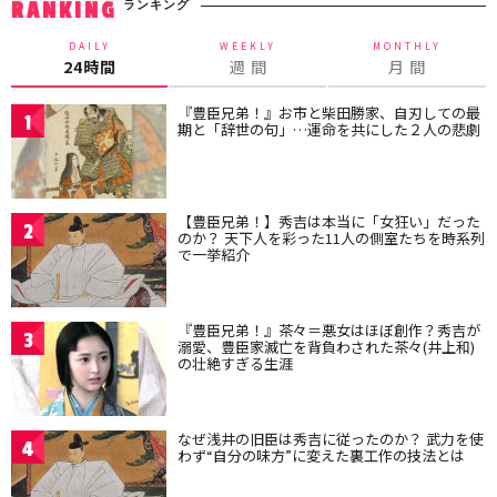
ランキング
RANKING
DAILY
WEEKLY
MONTHLY
24時間
週 間
月 間
『豊臣兄弟！』お市と柴田勝家、自刃しての最
1
期と「辞世の句」…運命を共にした２人の悲劇
【豊臣兄弟！】秀吉は本当に「女狂い」だった
2
のか？ 天下人を彩った11人の側室たちを時系列
で一挙紹介
『豊臣兄弟！』茶々＝悪女はほぼ創作？秀吉が
3
溺愛、豊臣家滅亡を背負わされた茶々(井上和)
の壮絶すぎる生涯
なぜ浅井の旧臣は秀吉に従ったのか？ 武力を使
4
わず“自分の味方”に変えた裏工作の技法とは