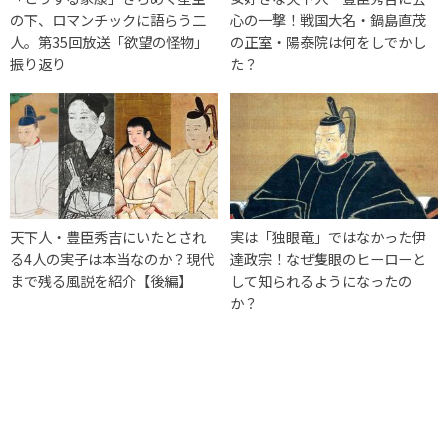
の下、ロマンチックに語らう二
心の一撃！戦国大名・鍋島直茂
人。第35回放送「欲望の怪物」
の正室・陽泰院は何をしでかし
振り返り
た？
天下人・豊臣秀吉にいたとされ
実は「独眼竜」ではなかった伊
る4人の実子は本当なのか？現代
達政宗！なぜ隻眼のヒーローと
まで残る風説を紹介【後編】
して知られるようになったの
か？