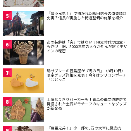
『豊臣兄弟！』で描かれた織田信長の道普請は
5
史実？信長が実施した街道整備の施策を紹介
あの装飾は「炎」ではない？縄文時代の国宝・
6
火焔型土器、5000年前の人々が刻んだ謎とデザ
インの秘密
鳩サブレーの豊島屋が『鳩の日』（8月10日）
7
限定グッズ詳細を発表！今年はシリコンポーチ
「はとっこ」
土偶なりきりパーカーも！青森の縄文遺跡群で
8
発掘された土偶がモチーフのキュートなグッズ
が新発売
『豊臣兄弟！』小一郎の5万の大軍に徹底抗
9