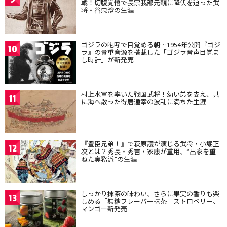
戦！切腹覚悟で長宗我部元親に降伏を迫った武
将・谷忠澄の生涯
ゴジラの咆哮で目覚める朝…1954年公開『ゴジ
10
ラ』の貴重音源を搭載した「ゴジラ音声目覚ま
し時計」が新発売
村上水軍を率いた戦国武将！幼い弟を支え、共
11
に海へ散った得居通幸の波乱に満ちた生涯
『豊臣兄弟！』で萩原護が演じる武将・小堀正
12
次とは？秀長・秀吉・家康が重用、“出家を重
ねた実務派”の生涯
しっかり抹茶の味わい、さらに果実の香りも楽
13
しめる「無糖フレーバー抹茶」ストロベリー、
マンゴー新発売