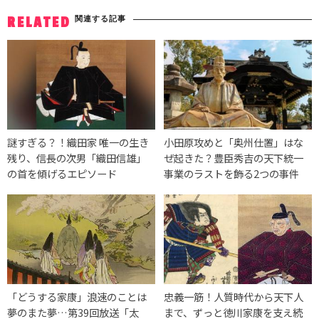
関連する記事
RELATED
謎すぎる？！織田家 唯一の生き
小田原攻めと「奥州仕置」はな
残り、信長の次男「織田信雄」
ぜ起きた？豊臣秀吉の天下統一
の首を傾げるエピソード
事業のラストを飾る2つの事件
「どうする家康」浪速のことは
忠義一筋！人質時代から天下人
夢のまた夢…第39回放送「太
まで、ずっと徳川家康を支え続