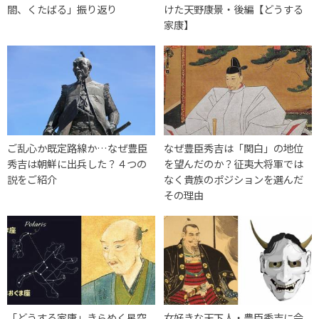
閤、くたばる」振り返り
けた天野康景・後編【どうする
家康】
ご乱心か既定路線か…なぜ豊臣
なぜ豊臣秀吉は「関白」の地位
秀吉は朝鮮に出兵した？４つの
を望んだのか？征夷大将軍では
説をご紹介
なく貴族のポジションを選んだ
その理由
「どうする家康」きらめく星空
女好きな天下人・豊臣秀吉に会