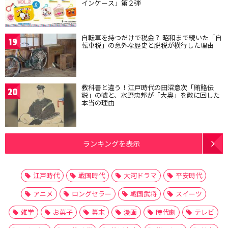
インケース」第２弾
自転車を持つだけで税金？ 昭和まで続いた「自
19
転車税」の意外な歴史と脱税が横行した理由
教科書と違う！江戸時代の田沼意次「賄賂伝
20
説」の嘘と、水野忠邦が「大奥」を敵に回した
本当の理由
ランキングを表示
江戸時代
戦国時代
大河ドラマ
平安時代
アニメ
ロングセラー
戦国武将
スイーツ
雑学
お菓子
幕末
漫画
時代劇
テレビ