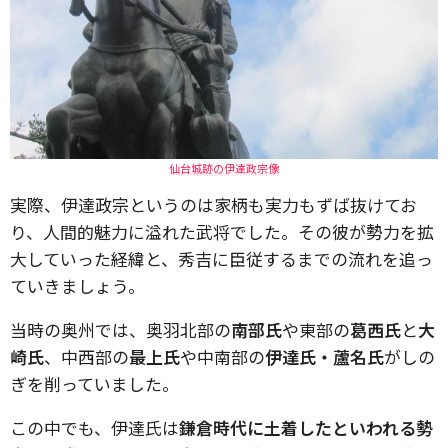
仙台城跡の伊達政宗像
実際、伊達政宗というのは家柄も実力もずば抜けてお
り、人間的魅力に溢れた武将でした。その彼が勢力を拡
大していった経緯と、秀吉に臣従するまでの流れを追っ
ていきましょう。
当時の奥州では、奥羽北部の
南部氏
や東部の
葛西氏
と
大
崎氏
、中西部の
最上氏
や中南部の
伊達氏・蘆名氏
がしの
ぎを削っていました。
この中でも、伊達氏は
鎌倉時代に土着したといわれる勢