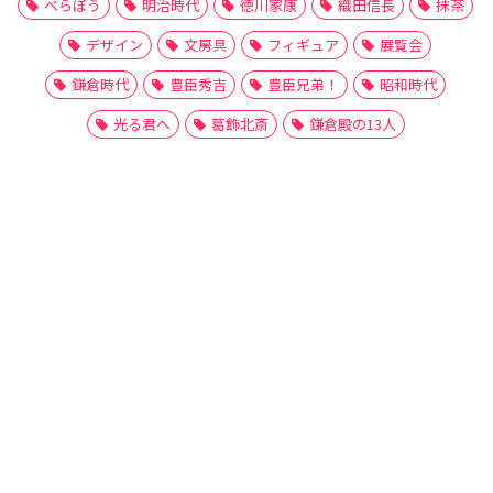
べらぼう
明治時代
徳川家康
織田信長
抹茶
デザイン
文房具
フィギュア
展覧会
鎌倉時代
豊臣秀吉
豊臣兄弟！
昭和時代
光る君へ
葛飾北斎
鎌倉殿の13人