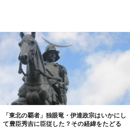
「東北の覇者」独眼竜・伊達政宗はいかにし
て豊臣秀吉に臣従した？その経緯をたどる