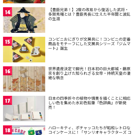
【豊臣兄弟！】2度の改易から復活した武将・
14
多賀秀種とは？豊臣秀長に仕えた半年間と波乱
の生涯
コンビニおにぎりが文房具に！コンビニの定番
15
商品をモチーフにした文房具シリーズ『ジムマ
ート』誕生
世界遺産決定で脚光！日本初の巨大都城・藤原
16
京を創り上げた知られざる女帝・持統天皇の凄
絶な執念
日本の四季折々の植物や情景を描くことに相応
17
しい色を集めた水彩色鉛筆『色辞典』が新発
売！
ハローキティ、ポチャッコたちが昭和レトロな
18
コインケースに！「サンリオキャラクターズ コ