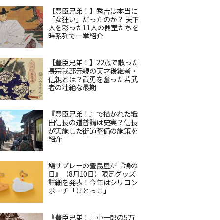
【豊臣兄弟！】秀吉は本当に
「女狂い」だったのか？ 天下
人を彩った11人の側室たちを
時系列で一挙紹介
【豊臣兄弟！】22歳で散った
長宗我部元親の天才後継者・
信親とは？武勇を奮った若武
者の壮絶な最期
『豊臣兄弟！』で描かれた織
田信長の道普請は史実？信長
が実施した街道整備の施策を
紹介
鳩サブレーの豊島屋が『鳩の
日』（8月10日）限定グッズ
詳細を発表！今年はシリコン
ポーチ「はとっこ」
『豊臣兄弟！』小一郎の5万