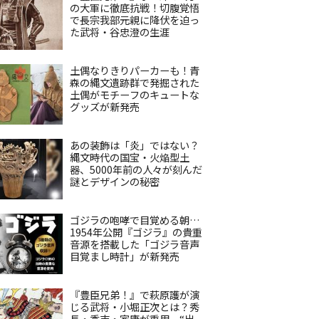
の大軍に徹底抗戦！切腹覚悟
で長宗我部元親に降伏を迫っ
た武将・谷忠澄の生涯
土偶なりきりパーカーも！青
森の縄文遺跡群で発掘された
土偶がモチーフのキュートな
グッズが新発売
あの装飾は「炎」ではない？
縄文時代の国宝・火焔型土
器、5000年前の人々が刻んだ
謎とデザインの秘密
ゴジラの咆哮で目覚める朝…
1954年公開『ゴジラ』の貴重
音源を搭載した「ゴジラ音声
目覚まし時計」が新発売
『豊臣兄弟！』で萩原護が演
じる武将・小堀正次とは？秀
長・秀吉・家康が重用、“出