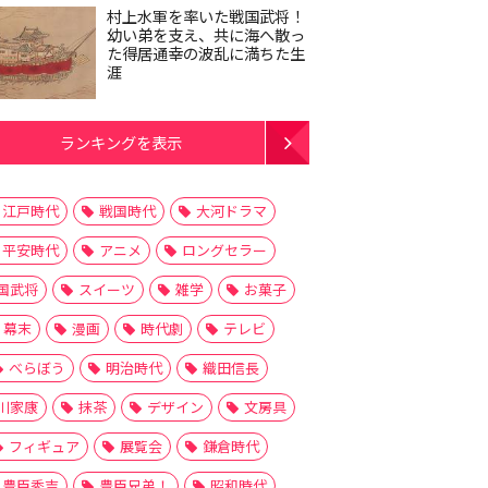
村上水軍を率いた戦国武将！
幼い弟を支え、共に海へ散っ
た得居通幸の波乱に満ちた生
涯
ランキングを表示
江戸時代
戦国時代
大河ドラマ
平安時代
アニメ
ロングセラー
国武将
スイーツ
雑学
お菓子
幕末
漫画
時代劇
テレビ
べらぼう
明治時代
織田信長
川家康
抹茶
デザイン
文房具
フィギュア
展覧会
鎌倉時代
豊臣秀吉
豊臣兄弟！
昭和時代