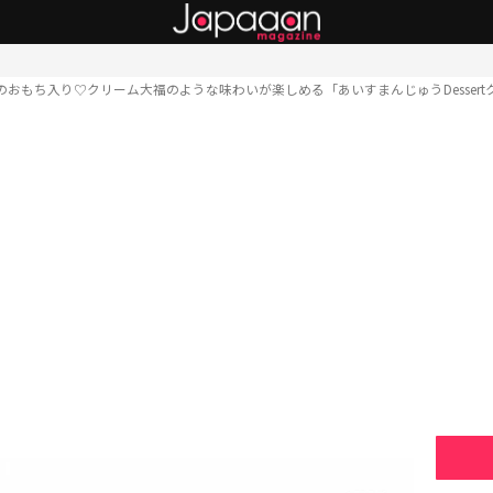
のおもち入り♡クリーム大福のような味わいが楽しめる「あいすまんじゅうDesser