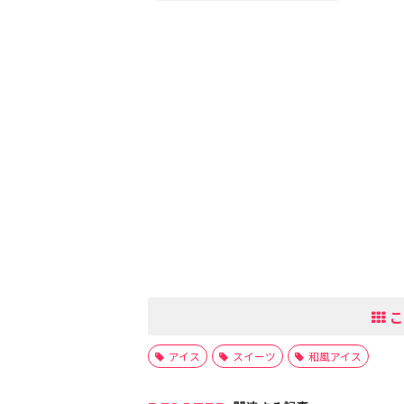
こ
アイス
スイーツ
和風アイス