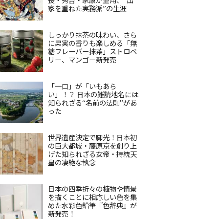
家を重ねた実務派”の生涯
しっかり抹茶の味わい、さら
に果実の香りも楽しめる「無
糖フレーバー抹茶」ストロベ
リー、マンゴー新発売
「一口」が「いもあら
い」！？ 日本の難読地名には
知られざる“名前の法則”があ
った
世界遺産決定で脚光！日本初
の巨大都城・藤原京を創り上
げた知られざる女帝・持統天
皇の凄絶な執念
日本の四季折々の植物や情景
を描くことに相応しい色を集
めた水彩色鉛筆『色辞典』が
新発売！