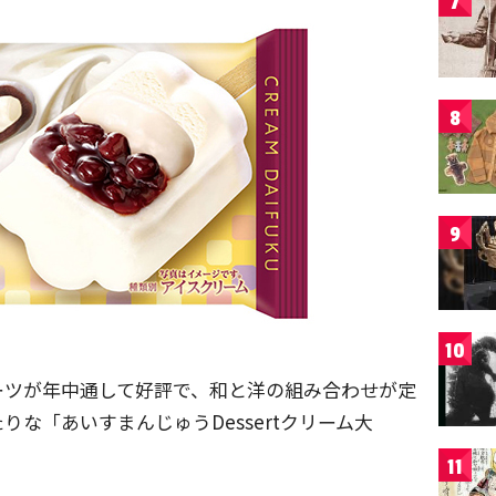
7
8
9
10
ーツが年中通して好評で、和と洋の組み合わせが定
な「あいすまんじゅうDessertクリーム大
11