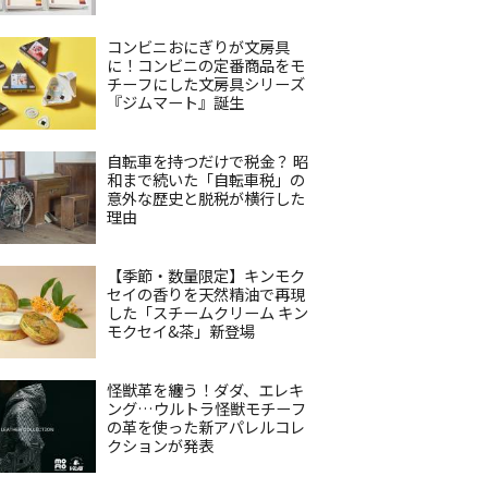
コンビニおにぎりが文房具
に！コンビニの定番商品をモ
チーフにした文房具シリーズ
『ジムマート』誕生
自転車を持つだけで税金？ 昭
和まで続いた「自転車税」の
意外な歴史と脱税が横行した
理由
【季節・数量限定】キンモク
セイの香りを天然精油で再現
した「スチームクリーム キン
モクセイ&茶」新登場
怪獣革を纏う！ダダ、エレキ
ング…ウルトラ怪獣モチーフ
の革を使った新アパレルコレ
クションが発表