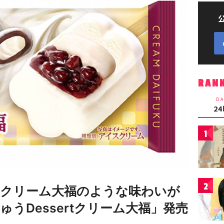
RAN
DA
2
1
2
クリーム大福のような味わいが
うDessertクリーム大福」発売