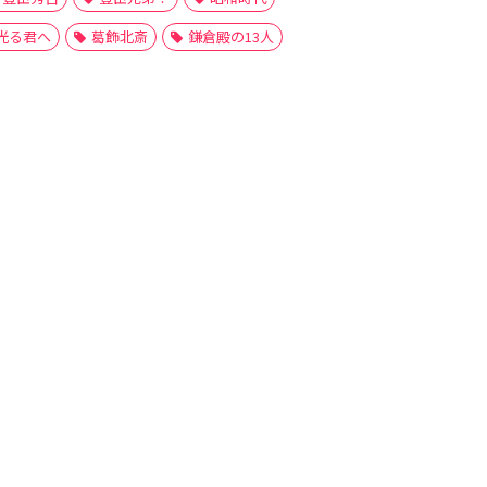
光る君へ
葛飾北斎
鎌倉殿の13人