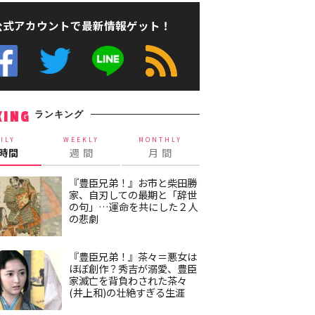
公式アカウントで最新情報ゲット！
ランキング
KING
ILY
WEEKLY
MONTHLY
4時間
週 間
月 間
『豊臣兄弟！』お市と柴田勝
家、自刃しての最期と「辞世
の句」…運命を共にした２人
の悲劇
『豊臣兄弟！』茶々＝悪女は
ほぼ創作？秀吉が溺愛、豊臣
家滅亡を背負わされた茶々
(井上和)の壮絶すぎる生涯