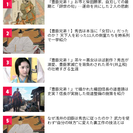
『豊臣兄弟！』お市と柴田勝家、自刃しての最
1
期と「辞世の句」…運命を共にした２人の悲劇
【豊臣兄弟！】秀吉は本当に「女狂い」だった
2
のか？ 天下人を彩った11人の側室たちを時系列
で一挙紹介
『豊臣兄弟！』茶々＝悪女はほぼ創作？秀吉が
3
溺愛、豊臣家滅亡を背負わされた茶々(井上和)
の壮絶すぎる生涯
『豊臣兄弟！』で描かれた織田信長の道普請は
4
史実？信長が実施した街道整備の施策を紹介
なぜ浅井の旧臣は秀吉に従ったのか？ 武力を使
5
わず“自分の味方”に変えた裏工作の技法とは