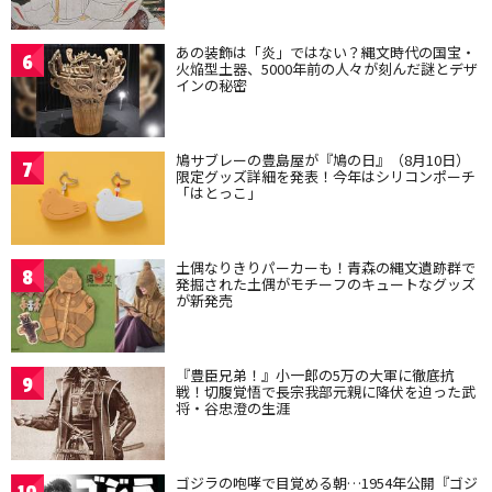
あの装飾は「炎」ではない？縄文時代の国宝・
6
火焔型土器、5000年前の人々が刻んだ謎とデザ
インの秘密
鳩サブレーの豊島屋が『鳩の日』（8月10日）
7
限定グッズ詳細を発表！今年はシリコンポーチ
「はとっこ」
土偶なりきりパーカーも！青森の縄文遺跡群で
8
発掘された土偶がモチーフのキュートなグッズ
が新発売
『豊臣兄弟！』小一郎の5万の大軍に徹底抗
9
戦！切腹覚悟で長宗我部元親に降伏を迫った武
将・谷忠澄の生涯
ゴジラの咆哮で目覚める朝…1954年公開『ゴジ