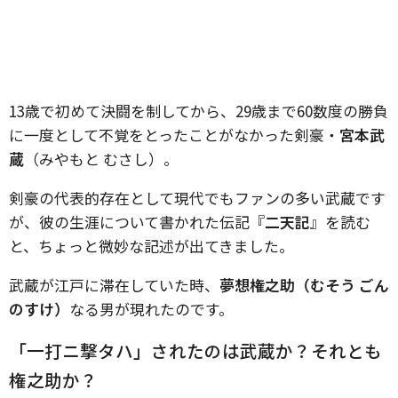
13歳で初めて決闘を制してから、29歳まで60数度の勝負
に一度として不覚をとったことがなかった剣豪・
宮本武
蔵
（みやもと むさし）。
剣豪の代表的存在として現代でもファンの多い武蔵です
が、彼の生涯について書かれた伝記『
二天記
』を読む
と、ちょっと微妙な記述が出てきました。
武蔵が江戸に滞在していた時、
夢想権之助（むそう ごん
のすけ）
なる男が現れたのです。
「一打ニ撃タハ」されたのは武蔵か？それとも
権之助か？