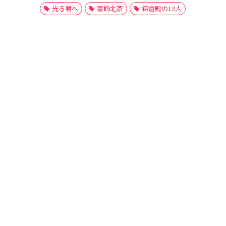
光る君へ
葛飾北斎
鎌倉殿の13人