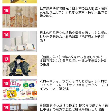
世界遺産決定で脚光！日本初の巨大都城・藤原
15
京を創り上げた知られざる女帝・持統天皇の凄
絶な執念
日本の四季折々の植物や情景を描くことに相応
16
しい色を集めた水彩色鉛筆『色辞典』が新発
売！
【豊臣兄弟！】2度の改易から復活した武将・
17
多賀秀種とは？豊臣秀長に仕えた半年間と波乱
の生涯
ハローキティ、ポチャッコたちが昭和レトロな
18
コインケースに！「サンリオキャラクターズ コ
インケース」第２弾
自転車を持つだけで税金？ 昭和まで続いた「自
19
転車税」の意外な歴史と脱税が横行した理由