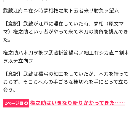
武蔵江府ニ在シ時夢相権之助ト云者来リ勝負ヲ望ム
【意訳】武蔵が江戸に滞在していた時、夢相（原文マ
マ）権之助という者がやって来て木刀の勝負を挑んでき
た。
権之助ハ木刀ヲ携フ武蔵折節楊弓ノ細工有シカ直ニ割木
ヲ以テ立向フ
【意訳】武蔵は楊弓の細工をしていたが、木刀を持って
おらず、そこらへんの手ごろな棒切れを手にとって立ち
会う。
権之助はいきなり斬りかかってきた……
2ページ目