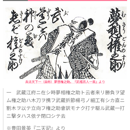
兵法天下一（自称）夢想権之助。『武稽百人一首』より
一 武蔵江府ニ在シ時夢相権之助ト云者来リ勝負ヲ望
ム権之助ハ木刀ヲ携フ武蔵折節楊弓ノ細工有シカ直ニ
割木ヲ以テ立向フ権之助會訳モナク打テ駆ル武蔵一打
ニ撃タハス依テ閉口シテ去
※豊田景英『二天記』より