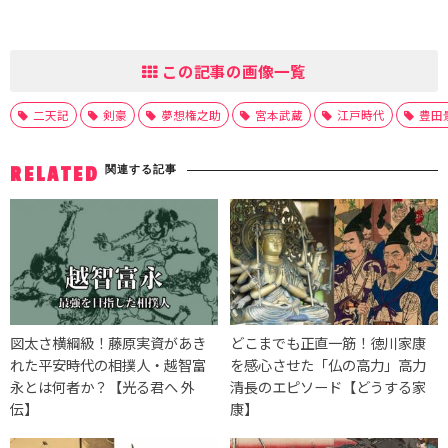
この記事の画像一覧
二天記
剣豪
夢想権之助
宮本武蔵
江戸時代
豊田
関連する記事
RELATED
図太さ横綱級！藤原実資があき
どこまでも正直一筋！徳川家康
れた平安時代の相撲人・越智富
を感心させた「仏の高力」高力
永とは何者か？【光る君へ 外
清長のエピソード【どうする家
伝】
康】