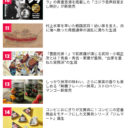
10
ラ』の貴重音源を搭載した「ゴジラ音声目覚ま
し時計」が新発売
村上水軍を率いた戦国武将！幼い弟を支え、共
11
に海へ散った得居通幸の波乱に満ちた生涯
『豊臣兄弟！』で萩原護が演じる武将・小堀正
12
次とは？秀長・秀吉・家康が重用、“出家を重
ねた実務派”の生涯
しっかり抹茶の味わい、さらに果実の香りも楽
13
しめる「無糖フレーバー抹茶」ストロベリー、
マンゴー新発売
コンビニおにぎりが文房具に！コンビニの定番
14
商品をモチーフにした文房具シリーズ『ジムマ
ート』誕生