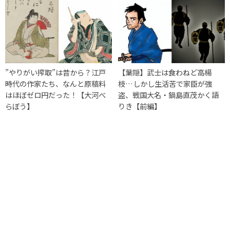
”やりがい搾取”は昔から？江戸
【葉隠】武士は食わねど高楊
時代の作家たち、なんと原稿料
枝…しかし生活苦で家臣が強
はほぼゼロ円だった！【大河べ
盗、戦国大名・鍋島直茂かく語
らぼう】
りき【前編】