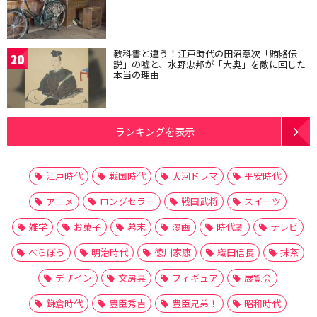
教科書と違う！江戸時代の田沼意次「賄賂伝
20
説」の嘘と、水野忠邦が「大奥」を敵に回した
本当の理由
ランキングを表示
江戸時代
戦国時代
大河ドラマ
平安時代
アニメ
ロングセラー
戦国武将
スイーツ
雑学
お菓子
幕末
漫画
時代劇
テレビ
べらぼう
明治時代
徳川家康
織田信長
抹茶
デザイン
文房具
フィギュア
展覧会
鎌倉時代
豊臣秀吉
豊臣兄弟！
昭和時代