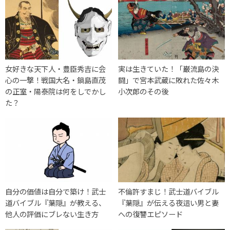
女好きな天下人・豊臣秀吉に会
実は生きていた！「巌流島の決
心の一撃！戦国大名・鍋島直茂
闘」で宮本武蔵に敗れた佐々木
の正室・陽泰院は何をしでかし
小次郎のその後
た？
自分の価値は自分で築け！武士
不倫許すまじ！武士道バイブル
道バイブル『葉隠』が教える、
『葉隠』が伝える夜這い男と妻
他人の評価にブレない生き方
への復讐エピソード