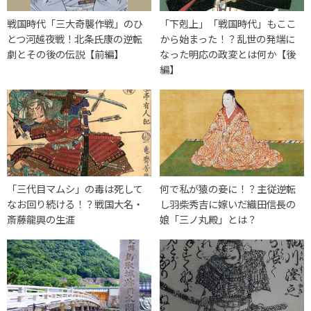
戦国時代「三大奇襲作戦」のひ
「下剋上」「戦国時代」もここ
とつ河越夜戦！北条氏康の逆転
から始まった！？乱世の発端に
劇とその後の伝説【前編】
なった明応の政変とは何か【後
編】
「三代目マムシ」の毒は死して
何で私が猿の妾に！？主従逆転
なお回り続ける！？戦国大名・
し羽柴秀吉に嫁いだ織田信長の
斎藤龍興の生涯
娘「三ノ丸殿」とは？