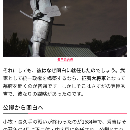
豊臣秀吉像
それにしても、
彼はなぜ関白に就任したのでしょう。
武
家として統一政権を構築するなら、
征夷大将軍
となって
幕府を開くのが普通です。しかしそこはさすがの豊臣秀
吉で、彼なりの謀略があったのです。
公卿から関白へ
小牧・長久手の戦いが終わったのが1584年で、秀吉はそ
の翌年の3月に正二位・内大臣に叙任され、
公卿
となり