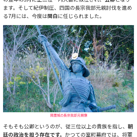
ます。そして紀伊制圧、四国の長宗我部元親討伐を進め
る7月には、今度は
関白
に任じられました。
岡豊城の長宗我部元親像
そもそも公卿というのが、従三位以上の貴族を指し、
朝
廷の政治を担う存在です。
かつての室町幕府では、将軍