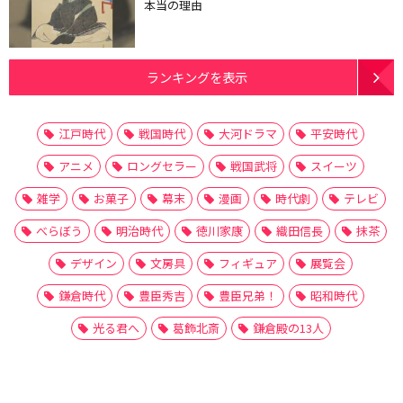
本当の理由
ランキングを表示
江戸時代
戦国時代
大河ドラマ
平安時代
アニメ
ロングセラー
戦国武将
スイーツ
雑学
お菓子
幕末
漫画
時代劇
テレビ
べらぼう
明治時代
徳川家康
織田信長
抹茶
デザイン
文房具
フィギュア
展覧会
鎌倉時代
豊臣秀吉
豊臣兄弟！
昭和時代
光る君へ
葛飾北斎
鎌倉殿の13人