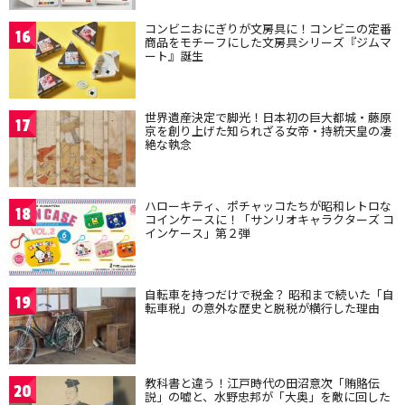
コンビニおにぎりが文房具に！コンビニの定番
16
商品をモチーフにした文房具シリーズ『ジムマ
ート』誕生
世界遺産決定で脚光！日本初の巨大都城・藤原
17
京を創り上げた知られざる女帝・持統天皇の凄
絶な執念
ハローキティ、ポチャッコたちが昭和レトロな
18
コインケースに！「サンリオキャラクターズ コ
インケース」第２弾
自転車を持つだけで税金？ 昭和まで続いた「自
19
転車税」の意外な歴史と脱税が横行した理由
教科書と違う！江戸時代の田沼意次「賄賂伝
20
説」の嘘と、水野忠邦が「大奥」を敵に回した