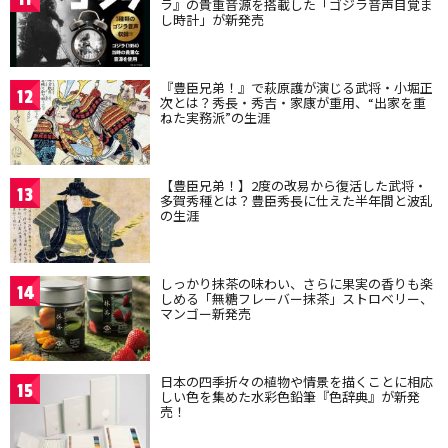
ラ』の貴重音源を搭載した「ゴジラ音声目覚ま
し時計」が新発売
『豊臣兄弟！』で萩原護が演じる武将・小堀正
12
次とは？秀長・秀吉・家康が重用、“出家を重
ねた実務派”の生涯
【豊臣兄弟！】2度の改易から復活した武将・
13
多賀秀種とは？豊臣秀長に仕えた半年間と波乱
の生涯
しっかり抹茶の味わい、さらに果実の香りも楽
14
しめる「無糖フレーバー抹茶」ストロベリー、
マンゴー新発売
日本の四季折々の植物や情景を描くことに相応
15
しい色を集めた水彩色鉛筆『色辞典』が新発
売！