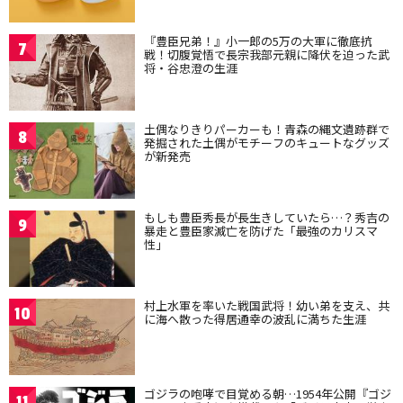
『豊臣兄弟！』小一郎の5万の大軍に徹底抗
7
戦！切腹覚悟で長宗我部元親に降伏を迫った武
将・谷忠澄の生涯
土偶なりきりパーカーも！青森の縄文遺跡群で
8
発掘された土偶がモチーフのキュートなグッズ
が新発売
もしも豊臣秀長が長生きしていたら…？秀吉の
9
暴走と豊臣家滅亡を防げた「最強のカリスマ
性」
村上水軍を率いた戦国武将！幼い弟を支え、共
10
に海へ散った得居通幸の波乱に満ちた生涯
ゴジラの咆哮で目覚める朝…1954年公開『ゴジ
11