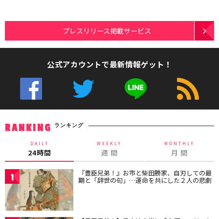
プレスリリース掲載サービス
公式アカウントで最新情報ゲット！
ランキング
RANKING
DAILY
WEEKLY
MONTHLY
24時間
週 間
月 間
『豊臣兄弟！』お市と柴田勝家、自刃しての最
1
期と「辞世の句」…運命を共にした２人の悲劇