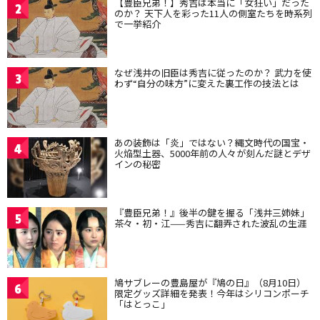
【豊臣兄弟！】秀吉は本当に「女狂い」だった
2
のか？ 天下人を彩った11人の側室たちを時系列
で一挙紹介
なぜ浅井の旧臣は秀吉に従ったのか？ 武力を使
3
わず“自分の味方”に変えた裏工作の技法とは
あの装飾は「炎」ではない？縄文時代の国宝・
4
火焔型土器、5000年前の人々が刻んだ謎とデザ
インの秘密
『豊臣兄弟！』後半の鍵を握る「浅井三姉妹」
5
茶々・初・江——秀吉に翻弄された波乱の生涯
鳩サブレーの豊島屋が『鳩の日』（8月10日）
6
限定グッズ詳細を発表！今年はシリコンポーチ
「はとっこ」