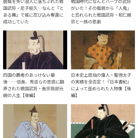
居城を失い浪人に落ちぶれた戦
戦国時代になんとハーフの武将
国武将・尼子経久…なんと『と
がいた！その風貌から「人鬼」
ある舞』で城に忍び込み奪還に
と恐れられた戦国武将・和仁親
成功していた
宗と一族の悲劇
四国の覇者のあっけない最
日本史上屈指の偉人・聖徳太子
後……信長、秀吉らの思惑に翻
の実績を全否定！『日本書紀』
弄された戦国武将・長宗我部元
によって歪められた人物像【後
親の人生【後編】
編】