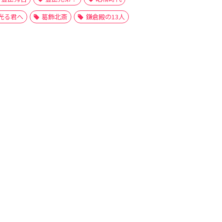
光る君へ
葛飾北斎
鎌倉殿の13人