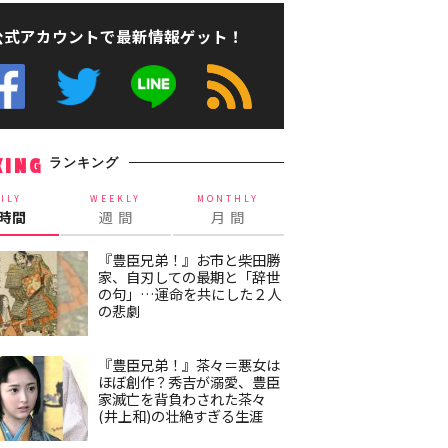
公式アカウントで最新情報ゲット！
ランキング
KING
ILY
WEEKLY
MONTHLY
4時間
週 間
月 間
『豊臣兄弟！』お市と柴田勝
家、自刃しての最期と「辞世
の句」…運命を共にした２人
の悲劇
『豊臣兄弟！』茶々＝悪女は
ほぼ創作？秀吉が溺愛、豊臣
家滅亡を背負わされた茶々
(井上和)の壮絶すぎる生涯