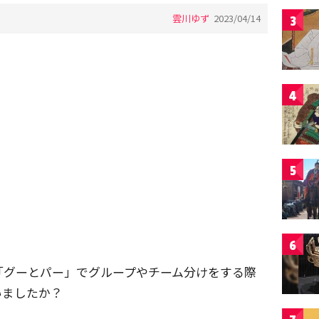
雲川ゆず
2023/04/14
3
4
5
6
「グーとパー」でグループやチーム分けをする際
いましたか？