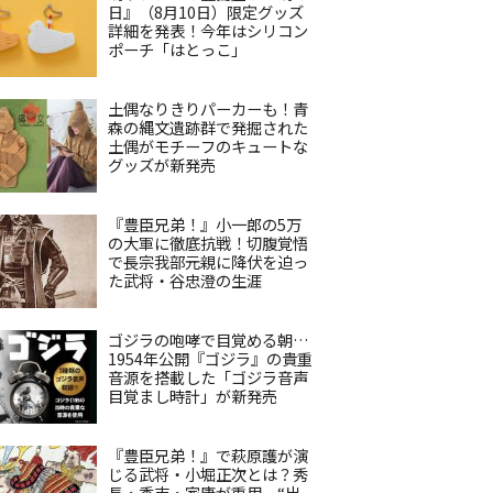
日』（8月10日）限定グッズ
詳細を発表！今年はシリコン
ポーチ「はとっこ」
土偶なりきりパーカーも！青
森の縄文遺跡群で発掘された
土偶がモチーフのキュートな
グッズが新発売
『豊臣兄弟！』小一郎の5万
の大軍に徹底抗戦！切腹覚悟
で長宗我部元親に降伏を迫っ
た武将・谷忠澄の生涯
ゴジラの咆哮で目覚める朝…
1954年公開『ゴジラ』の貴重
音源を搭載した「ゴジラ音声
目覚まし時計」が新発売
『豊臣兄弟！』で萩原護が演
じる武将・小堀正次とは？秀
長・秀吉・家康が重用、“出