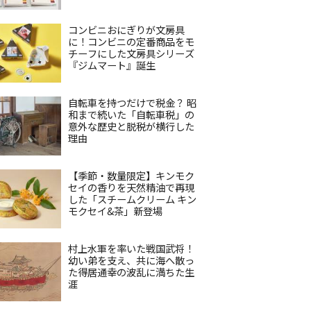
コンビニおにぎりが文房具
に！コンビニの定番商品をモ
チーフにした文房具シリーズ
『ジムマート』誕生
自転車を持つだけで税金？ 昭
和まで続いた「自転車税」の
意外な歴史と脱税が横行した
理由
【季節・数量限定】キンモク
セイの香りを天然精油で再現
した「スチームクリーム キン
モクセイ&茶」新登場
村上水軍を率いた戦国武将！
幼い弟を支え、共に海へ散っ
た得居通幸の波乱に満ちた生
涯