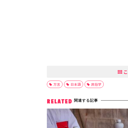
こ
方言
日本語
民俗学
関連する記事
RELATED