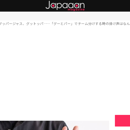
グッパージャス、グットッパ……「グーとパー」でチーム分けする時の掛け声はなん