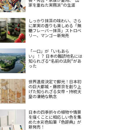
家を重ねた実務派”の生涯
しっかり抹茶の味わい、さら
に果実の香りも楽しめる「無
糖フレーバー抹茶」ストロベ
リー、マンゴー新発売
「一口」が「いもあら
い」！？ 日本の難読地名には
知られざる“名前の法則”があ
った
世界遺産決定で脚光！日本初
の巨大都城・藤原京を創り上
げた知られざる女帝・持統天
皇の凄絶な執念
日本の四季折々の植物や情景
を描くことに相応しい色を集
めた水彩色鉛筆『色辞典』が
新発売！