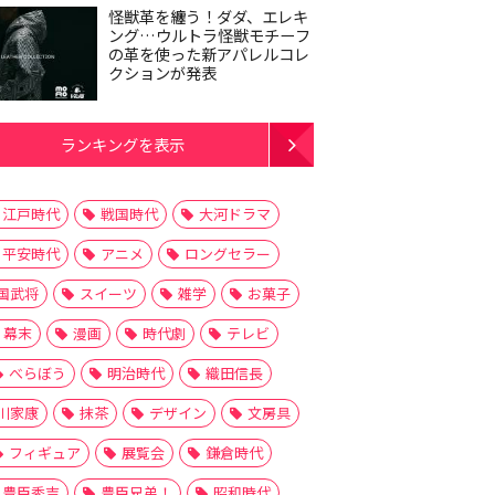
怪獣革を纏う！ダダ、エレキ
ング…ウルトラ怪獣モチーフ
の革を使った新アパレルコレ
クションが発表
ランキングを表示
江戸時代
戦国時代
大河ドラマ
平安時代
アニメ
ロングセラー
国武将
スイーツ
雑学
お菓子
幕末
漫画
時代劇
テレビ
べらぼう
明治時代
織田信長
川家康
抹茶
デザイン
文房具
フィギュア
展覧会
鎌倉時代
豊臣秀吉
豊臣兄弟！
昭和時代