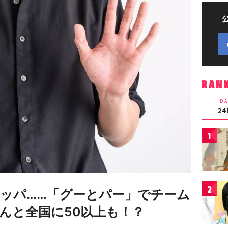
RAN
DA
2
1
2
ッパ……「グーとパー」でチーム
んと全国に50以上も！？