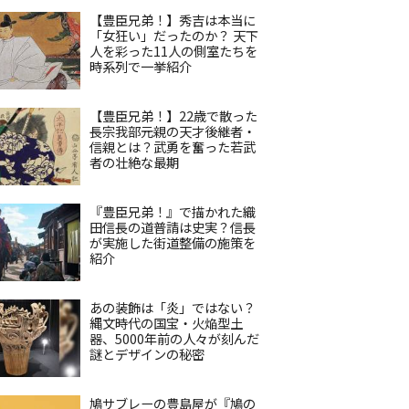
【豊臣兄弟！】秀吉は本当に
「女狂い」だったのか？ 天下
人を彩った11人の側室たちを
時系列で一挙紹介
【豊臣兄弟！】22歳で散った
長宗我部元親の天才後継者・
信親とは？武勇を奮った若武
者の壮絶な最期
『豊臣兄弟！』で描かれた織
田信長の道普請は史実？信長
が実施した街道整備の施策を
紹介
あの装飾は「炎」ではない？
縄文時代の国宝・火焔型土
器、5000年前の人々が刻んだ
謎とデザインの秘密
鳩サブレーの豊島屋が『鳩の