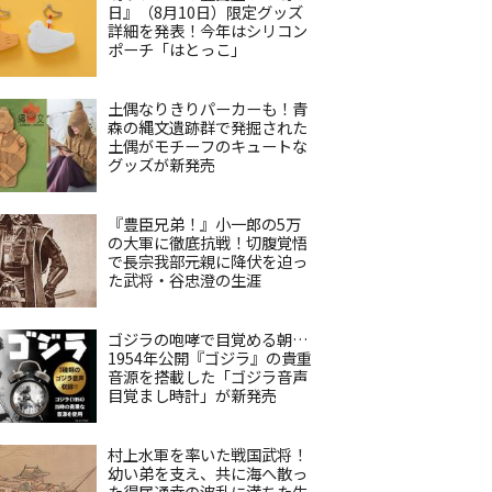
日』（8月10日）限定グッズ
詳細を発表！今年はシリコン
ポーチ「はとっこ」
土偶なりきりパーカーも！青
森の縄文遺跡群で発掘された
土偶がモチーフのキュートな
グッズが新発売
『豊臣兄弟！』小一郎の5万
の大軍に徹底抗戦！切腹覚悟
で長宗我部元親に降伏を迫っ
た武将・谷忠澄の生涯
ゴジラの咆哮で目覚める朝…
1954年公開『ゴジラ』の貴重
音源を搭載した「ゴジラ音声
目覚まし時計」が新発売
村上水軍を率いた戦国武将！
幼い弟を支え、共に海へ散っ
た得居通幸の波乱に満ちた生