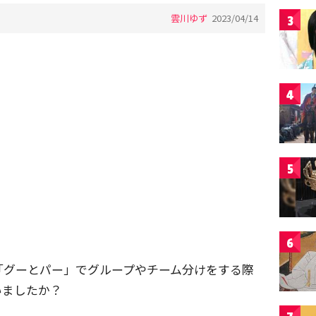
雲川ゆず
2023/04/14
3
4
5
6
「グーとパー」でグループやチーム分けをする際
いましたか？