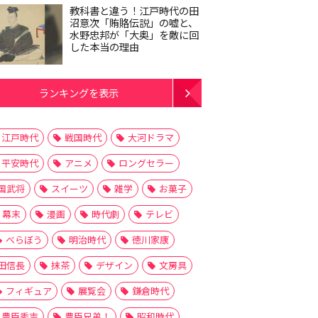
教科書と違う！江戸時代の田
沼意次「賄賂伝説」の嘘と、
水野忠邦が「大奥」を敵に回
した本当の理由
ランキングを表示
江戸時代
戦国時代
大河ドラマ
平安時代
アニメ
ロングセラー
国武将
スイーツ
雑学
お菓子
幕末
漫画
時代劇
テレビ
べらぼう
明治時代
徳川家康
田信長
抹茶
デザイン
文房具
フィギュア
展覧会
鎌倉時代
豊臣秀吉
豊臣兄弟！
昭和時代