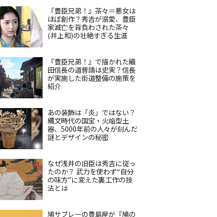
『豊臣兄弟！』茶々＝悪女は
ほぼ創作？秀吉が溺愛、豊臣
家滅亡を背負わされた茶々
(井上和)の壮絶すぎる生涯
『豊臣兄弟！』で描かれた織
田信長の道普請は史実？信長
が実施した街道整備の施策を
紹介
あの装飾は「炎」ではない？
縄文時代の国宝・火焔型土
器、5000年前の人々が刻んだ
謎とデザインの秘密
なぜ浅井の旧臣は秀吉に従っ
たのか？ 武力を使わず“自分
の味方”に変えた裏工作の技
法とは
鳩サブレーの豊島屋が『鳩の