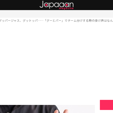
グッパージャス、グットッパ……「グーとパー」でチーム分けする時の掛け声はなん