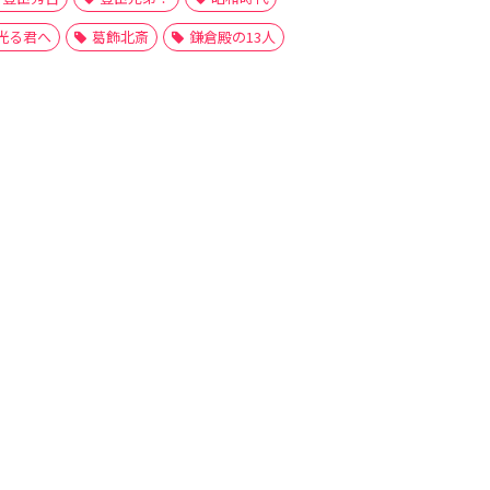
光る君へ
葛飾北斎
鎌倉殿の13人