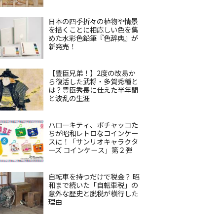
日本の四季折々の植物や情景
を描くことに相応しい色を集
めた水彩色鉛筆『色辞典』が
新発売！
【豊臣兄弟！】2度の改易か
ら復活した武将・多賀秀種と
は？豊臣秀長に仕えた半年間
と波乱の生涯
ハローキティ、ポチャッコた
ちが昭和レトロなコインケー
スに！「サンリオキャラクタ
ーズ コインケース」第２弾
自転車を持つだけで税金？ 昭
和まで続いた「自転車税」の
意外な歴史と脱税が横行した
理由