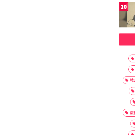
20
戦
織