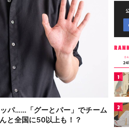
RAN
DA
2
1
2
ッパ……「グーとパー」でチーム
んと全国に50以上も！？