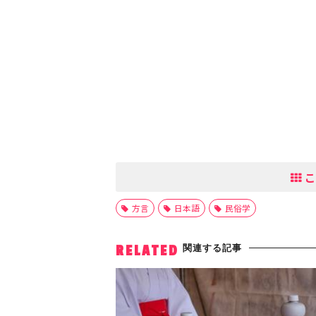
こ
方言
日本語
民俗学
関連する記事
RELATED