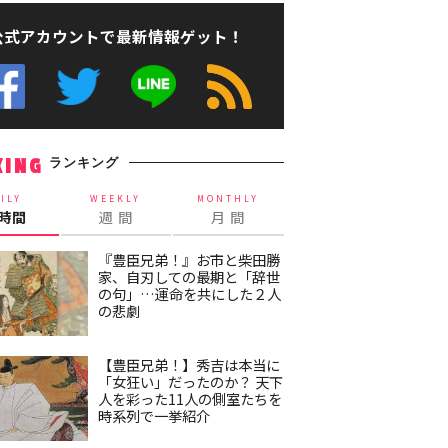
公式アカウントで最新情報ゲット！
ランキング
KING
ILY
WEEKLY
MONTHLY
4時間
週 間
月 間
『豊臣兄弟！』お市と柴田勝
家、自刃しての最期と「辞世
の句」…運命を共にした２人
の悲劇
【豊臣兄弟！】秀吉は本当に
「女狂い」だったのか？ 天下
人を彩った11人の側室たちを
時系列で一挙紹介