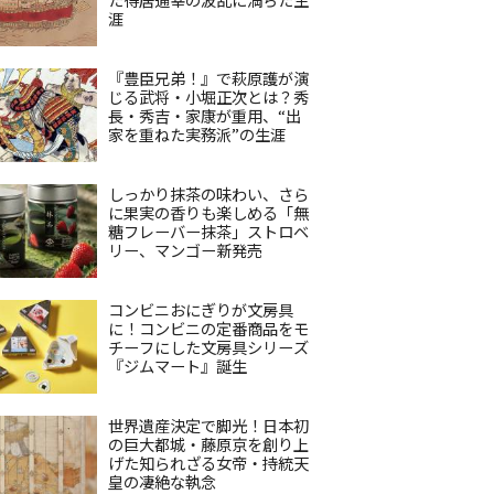
涯
『豊臣兄弟！』で萩原護が演
じる武将・小堀正次とは？秀
長・秀吉・家康が重用、“出
家を重ねた実務派”の生涯
しっかり抹茶の味わい、さら
に果実の香りも楽しめる「無
糖フレーバー抹茶」ストロベ
リー、マンゴー新発売
コンビニおにぎりが文房具
に！コンビニの定番商品をモ
チーフにした文房具シリーズ
『ジムマート』誕生
世界遺産決定で脚光！日本初
の巨大都城・藤原京を創り上
げた知られざる女帝・持統天
皇の凄絶な執念