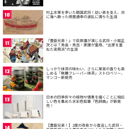
村上水軍を率いた戦国武将！幼い弟を支え、共
10
に海へ散った得居通幸の波乱に満ちた生涯
『豊臣兄弟！』で萩原護が演じる武将・小堀正
11
次とは？秀長・秀吉・家康が重用、“出家を重
ねた実務派”の生涯
しっかり抹茶の味わい、さらに果実の香りも楽
12
しめる「無糖フレーバー抹茶」ストロベリー、
マンゴー新発売
日本の四季折々の植物や情景を描くことに相応
13
しい色を集めた水彩色鉛筆『色辞典』が新発
売！
【豊臣兄弟！】2度の改易から復活した武将・
14