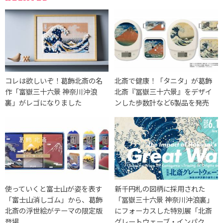
コレは欲しいぞ！葛飾北斎の名
北斎で健康！「タニタ」が葛飾
作「富嶽三十六景 神奈川沖浪
北斎『冨嶽三十六景』をデザイ
裏」がレゴになりました
ンした歩数計など6製品を発売
使っていくと富士山が姿を表す
新千円札の図柄に採用された
「富士山消しゴム」から、葛飾
「冨嶽三十六景 神奈川沖浪裏」
北斎の浮世絵がテーマの限定版
にフォーカスした特別展「北斎
登場
グレートウェーブ・インパク