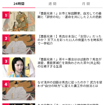
24時間
週 間
月 間
『豊臣兄弟！』お市と柴田勝家、自刃しての最
1
期と「辞世の句」…運命を共にした２人の悲劇
【豊臣兄弟！】秀吉は本当に「女狂い」だった
2
のか？ 天下人を彩った11人の側室たちを時系列
で一挙紹介
『豊臣兄弟！』茶々＝悪女はほぼ創作？秀吉が
3
溺愛、豊臣家滅亡を背負わされた茶々(井上和)
の壮絶すぎる生涯
なぜ浅井の旧臣は秀吉に従ったのか？ 武力を使
4
わず“自分の味方”に変えた裏工作の技法とは