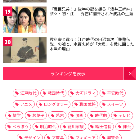
『豊臣兄弟！』後半の鍵を握る「浅井三姉妹」
19
茶々・初・江——秀吉に翻弄された波乱の生涯
教科書と違う！江戸時代の田沼意次「賄賂伝
20
説」の嘘と、水野忠邦が「大奥」を敵に回した
本当の理由
ランキングを表示
江戸時代
戦国時代
大河ドラマ
平安時代
アニメ
ロングセラー
戦国武将
スイーツ
雑学
お菓子
幕末
漫画
時代劇
テレビ
べらぼう
明治時代
徳川家康
織田信長
抹茶
デザイン
文房具
フィギュア
展覧会