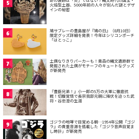
あの装飾は「炎」ではない？縄文時代の国宝・
5
火焔型土器、5000年前の人々が刻んだ謎とデザ
インの秘密
鳩サブレーの豊島屋が『鳩の日』（8月10日）
6
限定グッズ詳細を発表！今年はシリコンポーチ
「はとっこ」
土偶なりきりパーカーも！青森の縄文遺跡群で
7
発掘された土偶がモチーフのキュートなグッズ
が新発売
『豊臣兄弟！』小一郎の5万の大軍に徹底抗
8
戦！切腹覚悟で長宗我部元親に降伏を迫った武
将・谷忠澄の生涯
ゴジラの咆哮で目覚める朝…1954年公開『ゴジ
9
ラ』の貴重音源を搭載した「ゴジラ音声目覚ま
し時計」が新発売