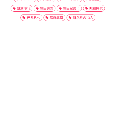
鎌倉時代
豊臣秀吉
豊臣兄弟！
昭和時代
光る君へ
葛飾北斎
鎌倉殿の13人