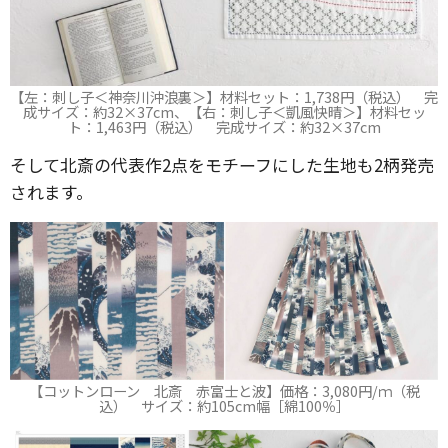
【左：刺し子＜神奈川沖浪裏＞】材料セット：1,738円（税込） 完
成サイズ：約32×37cm、【右：刺し子＜凱風快晴＞】材料セッ
ト：1,463円（税込） 完成サイズ：約32×37cm
そして北斎の代表作2点をモチーフにした生地も2柄発売
されます。
【コットンローン 北斎 赤富士と波】価格：3,080円/ｍ（税
込） サイズ：約105cm幅［綿100％］