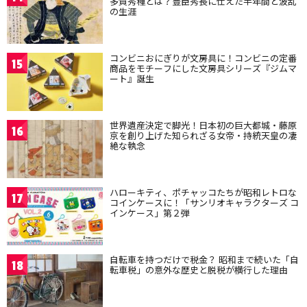
多賀秀種とは？豊臣秀長に仕えた半年間と波乱
の生涯
コンビニおにぎりが文房具に！コンビニの定番
15
商品をモチーフにした文房具シリーズ『ジムマ
ート』誕生
世界遺産決定で脚光！日本初の巨大都城・藤原
16
京を創り上げた知られざる女帝・持統天皇の凄
絶な執念
ハローキティ、ポチャッコたちが昭和レトロな
17
コインケースに！「サンリオキャラクターズ コ
インケース」第２弾
自転車を持つだけで税金？ 昭和まで続いた「自
18
転車税」の意外な歴史と脱税が横行した理由