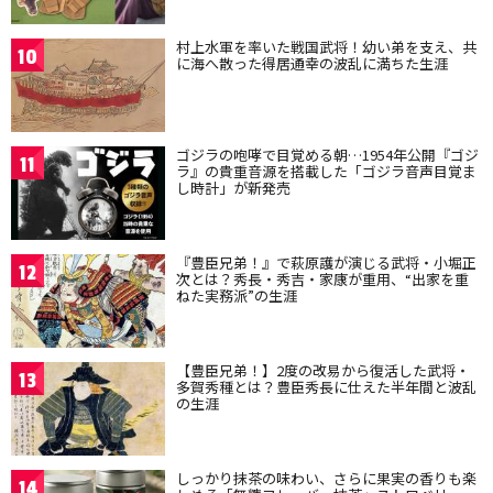
村上水軍を率いた戦国武将！幼い弟を支え、共
10
に海へ散った得居通幸の波乱に満ちた生涯
ゴジラの咆哮で目覚める朝…1954年公開『ゴジ
11
ラ』の貴重音源を搭載した「ゴジラ音声目覚ま
し時計」が新発売
『豊臣兄弟！』で萩原護が演じる武将・小堀正
12
次とは？秀長・秀吉・家康が重用、“出家を重
ねた実務派”の生涯
【豊臣兄弟！】2度の改易から復活した武将・
13
多賀秀種とは？豊臣秀長に仕えた半年間と波乱
の生涯
しっかり抹茶の味わい、さらに果実の香りも楽
14