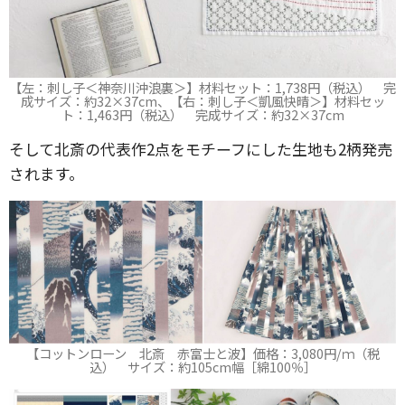
【左：刺し子＜神奈川沖浪裏＞】材料セット：1,738円（税込） 完
成サイズ：約32×37cm、【右：刺し子＜凱風快晴＞】材料セッ
ト：1,463円（税込） 完成サイズ：約32×37cm
そして北斎の代表作2点をモチーフにした生地も2柄発売
されます。
【コットンローン 北斎 赤富士と波】価格：3,080円/ｍ（税
込） サイズ：約105cm幅［綿100％］