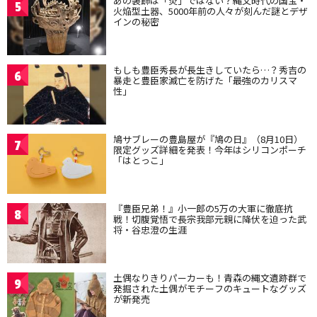
あの装飾は「炎」ではない？縄文時代の国宝・
5
火焔型土器、5000年前の人々が刻んだ謎とデザ
インの秘密
もしも豊臣秀長が長生きしていたら…？秀吉の
6
暴走と豊臣家滅亡を防げた「最強のカリスマ
性」
鳩サブレーの豊島屋が『鳩の日』（8月10日）
7
限定グッズ詳細を発表！今年はシリコンポーチ
「はとっこ」
『豊臣兄弟！』小一郎の5万の大軍に徹底抗
8
戦！切腹覚悟で長宗我部元親に降伏を迫った武
将・谷忠澄の生涯
土偶なりきりパーカーも！青森の縄文遺跡群で
9
発掘された土偶がモチーフのキュートなグッズ
が新発売