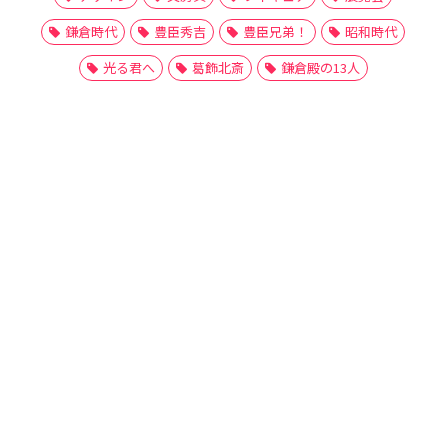
鎌倉時代
豊臣秀吉
豊臣兄弟！
昭和時代
光る君へ
葛飾北斎
鎌倉殿の13人