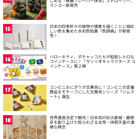
しめる「無糖フレーバー抹茶」ストロベリー、
マンゴー新発売
日本の四季折々の植物や情景を描くことに相応
15
しい色を集めた水彩色鉛筆『色辞典』が新発
売！
ハローキティ、ポチャッコたちが昭和レトロな
16
コインケースに！「サンリオキャラクターズ コ
インケース」第２弾
コンビニおにぎりが文房具に！コンビニの定番
17
商品をモチーフにした文房具シリーズ『ジムマ
ート』誕生
世界遺産決定で脚光！日本初の巨大都城・藤原
18
京を創り上げた知られざる女帝・持統天皇の凄
絶な執念