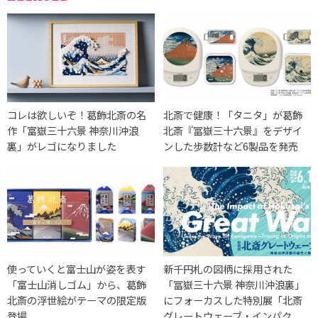
コレは欲しいぞ！葛飾北斎の名
北斎で健康！「タニタ」が葛飾
作「富嶽三十六景 神奈川沖浪
北斎『冨嶽三十六景』をデザイ
裏」がレゴになりました
ンした歩数計など6製品を発売
使っていくと富士山が姿を表す
新千円札の図柄に採用された
「富士山消しゴム」から、葛飾
「冨嶽三十六景 神奈川沖浪裏」
北斎の浮世絵がテーマの限定版
にフォーカスした特別展「北斎
登場
グレートウェーブ・インパク