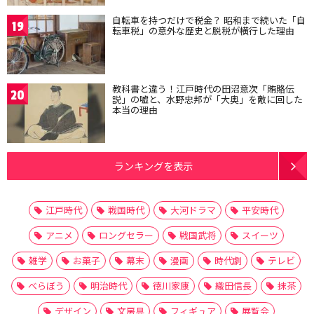
自転車を持つだけで税金？ 昭和まで続いた「自
19
転車税」の意外な歴史と脱税が横行した理由
教科書と違う！江戸時代の田沼意次「賄賂伝
20
説」の嘘と、水野忠邦が「大奥」を敵に回した
本当の理由
ランキングを表示
江戸時代
戦国時代
大河ドラマ
平安時代
アニメ
ロングセラー
戦国武将
スイーツ
雑学
お菓子
幕末
漫画
時代劇
テレビ
べらぼう
明治時代
徳川家康
織田信長
抹茶
デザイン
文房具
フィギュア
展覧会