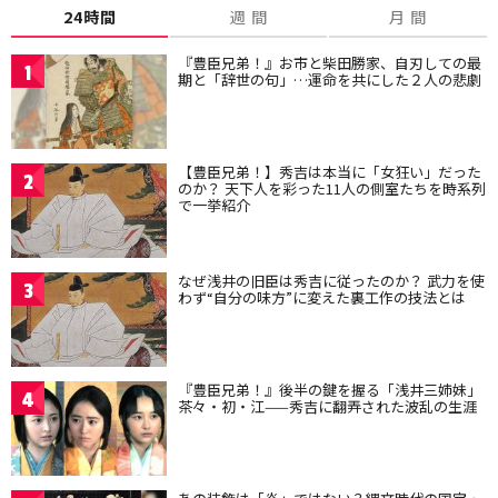
24時間
週 間
月 間
『豊臣兄弟！』お市と柴田勝家、自刃しての最
1
期と「辞世の句」…運命を共にした２人の悲劇
【豊臣兄弟！】秀吉は本当に「女狂い」だった
2
のか？ 天下人を彩った11人の側室たちを時系列
で一挙紹介
なぜ浅井の旧臣は秀吉に従ったのか？ 武力を使
3
わず“自分の味方”に変えた裏工作の技法とは
『豊臣兄弟！』後半の鍵を握る「浅井三姉妹」
4
茶々・初・江——秀吉に翻弄された波乱の生涯