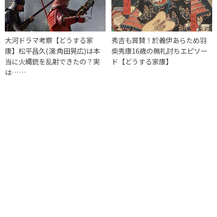
大河ドラマ考察【どうする家
秀吉も賞賛！於義伊あらため羽
康】松平昌久(演:角田晃広)は本
柴秀康16歳の無礼討ちエピソー
当に火縄銃を乱射できたの？実
ド【どうする家康】
は……