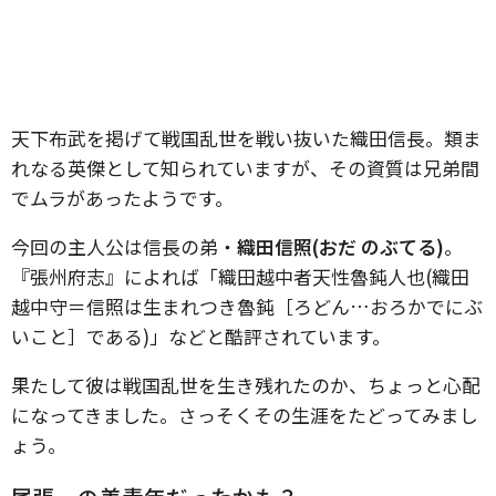
天下布武を掲げて戦国乱世を戦い抜いた織田信長。類ま
れなる英傑として知られていますが、その資質は兄弟間
でムラがあったようです。
今回の主人公は信長の弟・
織田信照(おだ のぶてる)
。
『張州府志』によれば「織田越中者天性魯鈍人也(織田
越中守＝信照は生まれつき魯鈍［ろどん…おろかでにぶ
いこと］である)」などと酷評されています。
果たして彼は戦国乱世を生き残れたのか、ちょっと心配
になってきました。さっそくその生涯をたどってみまし
ょう。