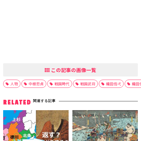
この記事の画像一覧
人物
中根忠貞
戦国時代
戦国武将
織田信弌
織田
関連する記事
RELATED