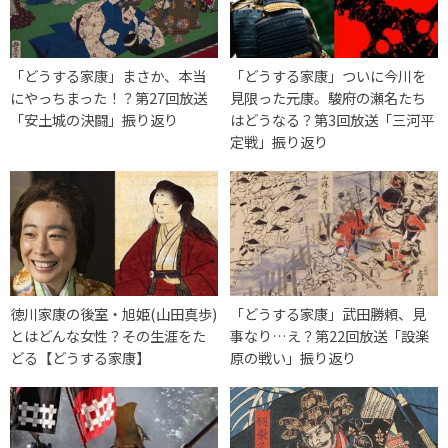
「どうする家康」まさか、本当
「どうする家康」ついに今川を
にやっちまった！？第27回放送
見限った元康。駿府の瀬名たち
「安土城の決闘」振り返り
はどうなる？第3回放送「三河平
定戦」振り返り
徳川家康の後室・旭姫(山田真歩)
「どうする家康」武田勝頼、見
とはどんな女性？その生涯をた
事なり…え？第22回放送「設楽
どる【どうする家康】
原の戦い」振り返り