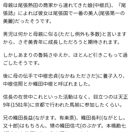
母親は尾張熱田の商家から連れてきた娘(中根氏)、『尾
張誌』によれば彼女は尾張国で一番の美人(尾張第一の
美麗)だったそうです。
男児は何かと母親に似る(ただし例外も多数)と言います
から、さぞ美青年に成長しただろうと期待されます。
しかしあまりの魯鈍さゆえか、ほとんど引きこもって過
ごしたそうです。
後に母の伝手で中根忠貞(なかね たださだ)に養子入り、
中根信照とか織田中根と呼ばれました。
信長の在世中これといった活動はなく、目立つのは天正
9年(1581年)に京都で行われた馬揃に参加したくらい。
兄の織田長益(ながます。有楽斎)、織田長利(ながとし。
又十郎)はもちろん、甥の織田信弌(のぶかず。本橋勘七