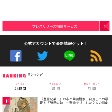
プレスリリース掲載サービス
公式アカウントで最新情報ゲット！
ランキング
RANKING
DAILY
WEEKLY
MONTHLY
24時間
週 間
月 間
『豊臣兄弟！』お市と柴田勝家、自刃しての最
1
期と「辞世の句」…運命を共にした２人の悲劇