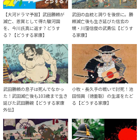
【大河ドラマ予習】武田勝頼が
武田の血統と誇りを後世に。勝
滅亡、恩賞として得た駿河国
頼滅亡後も生き延びた信玄の
を、今川氏真に返す？どうす
甥・川窪信俊の武勇伝【どうす
る？【どうする家康】
る家康】
武田勝頼の息子は死んでなかっ
小牧・長久手の戦いで討死！池
た！武田滅亡後も103歳まで生き
田恒興（徳重聡）の生涯をたど
延びた武田勝親【どうする家康
る【どうする家康】
外伝】