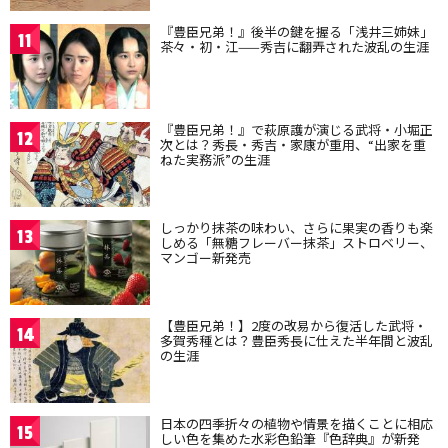
『豊臣兄弟！』後半の鍵を握る「浅井三姉妹」
11
茶々・初・江——秀吉に翻弄された波乱の生涯
『豊臣兄弟！』で萩原護が演じる武将・小堀正
12
次とは？秀長・秀吉・家康が重用、“出家を重
ねた実務派”の生涯
しっかり抹茶の味わい、さらに果実の香りも楽
13
しめる「無糖フレーバー抹茶」ストロベリー、
マンゴー新発売
【豊臣兄弟！】2度の改易から復活した武将・
14
多賀秀種とは？豊臣秀長に仕えた半年間と波乱
の生涯
日本の四季折々の植物や情景を描くことに相応
15
しい色を集めた水彩色鉛筆『色辞典』が新発