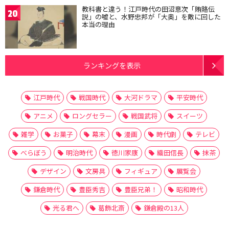
教科書と違う！江戸時代の田沼意次「賄賂伝
20
説」の嘘と、水野忠邦が「大奥」を敵に回した
本当の理由
ランキングを表示
江戸時代
戦国時代
大河ドラマ
平安時代
アニメ
ロングセラー
戦国武将
スイーツ
雑学
お菓子
幕末
漫画
時代劇
テレビ
べらぼう
明治時代
徳川家康
織田信長
抹茶
デザイン
文房具
フィギュア
展覧会
鎌倉時代
豊臣秀吉
豊臣兄弟！
昭和時代
光る君へ
葛飾北斎
鎌倉殿の13人