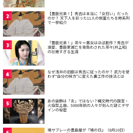
【豊臣兄弟！】秀吉は本当に「女狂い」だった
2
のか？ 天下人を彩った11人の側室たちを時系列
で一挙紹介
『豊臣兄弟！』茶々＝悪女はほぼ創作？秀吉が
3
溺愛、豊臣家滅亡を背負わされた茶々(井上和)
の壮絶すぎる生涯
なぜ浅井の旧臣は秀吉に従ったのか？ 武力を使
4
わず“自分の味方”に変えた裏工作の技法とは
あの装飾は「炎」ではない？縄文時代の国宝・
5
火焔型土器、5000年前の人々が刻んだ謎とデザ
インの秘密
鳩サブレーの豊島屋が『鳩の日』（8月10日）
6