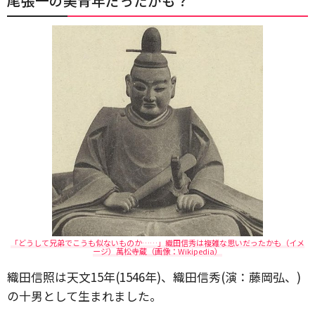
尾張一の美青年だったかも？
「どうして兄弟でこうも似ないものか……」織田信秀は複雑な思いだったかも（イメ
ージ）萬松寺蔵（画像：Wikipedia）
織田信照は天文15年(1546年)、織田信秀(演：藤岡弘、)
の十男として生まれました。