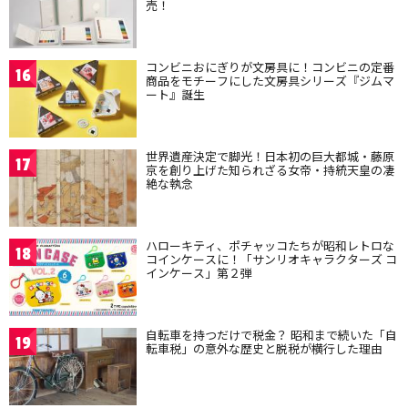
売！
コンビニおにぎりが文房具に！コンビニの定番
16
商品をモチーフにした文房具シリーズ『ジムマ
ート』誕生
世界遺産決定で脚光！日本初の巨大都城・藤原
17
京を創り上げた知られざる女帝・持統天皇の凄
絶な執念
ハローキティ、ポチャッコたちが昭和レトロな
18
コインケースに！「サンリオキャラクターズ コ
インケース」第２弾
自転車を持つだけで税金？ 昭和まで続いた「自
19
転車税」の意外な歴史と脱税が横行した理由