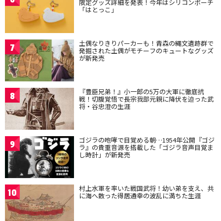
限定グッズ詳細を発表！今年はシリコンポーチ
「はとっこ」
土偶なりきりパーカーも！青森の縄文遺跡群で
7
発掘された土偶がモチーフのキュートなグッズ
が新発売
『豊臣兄弟！』小一郎の5万の大軍に徹底抗
8
戦！切腹覚悟で長宗我部元親に降伏を迫った武
将・谷忠澄の生涯
ゴジラの咆哮で目覚める朝…1954年公開『ゴジ
9
ラ』の貴重音源を搭載した「ゴジラ音声目覚ま
し時計」が新発売
村上水軍を率いた戦国武将！幼い弟を支え、共
10
に海へ散った得居通幸の波乱に満ちた生涯