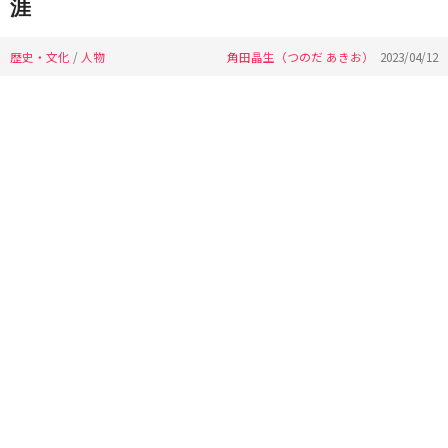
涯
歴史・文化
/
人物
角田晶生（つのだ あきお）
2023/04/12