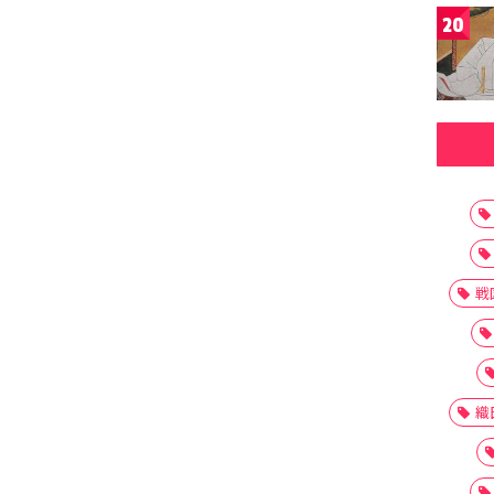
20
戦
織