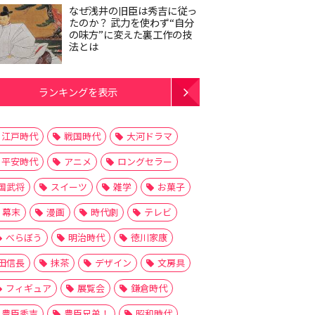
なぜ浅井の旧臣は秀吉に従っ
たのか？ 武力を使わず“自分
の味方”に変えた裏工作の技
法とは
ランキングを表示
江戸時代
戦国時代
大河ドラマ
平安時代
アニメ
ロングセラー
国武将
スイーツ
雑学
お菓子
幕末
漫画
時代劇
テレビ
べらぼう
明治時代
徳川家康
田信長
抹茶
デザイン
文房具
フィギュア
展覧会
鎌倉時代
豊臣秀吉
豊臣兄弟！
昭和時代