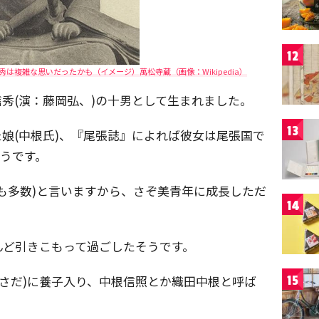
12
は複雑な思いだったかも（イメージ）萬松寺蔵（画像：Wikipedia）
田信秀(演：藤岡弘、)の十男として生まれました。
13
娘(中根氏)、『尾張誌』によれば彼女は尾張国で
そうです。
も多数)と言いますから、さぞ美青年に成長しただ
14
んど引きこもって過ごしたそうです。
ださだ)に養子入り、中根信照とか織田中根と呼ば
15