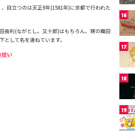
目立つのは天正9年(1581年)に京都で行われた
16
織田長利(ながとし。又十郎)はもちろん、甥の織田
格下として名を連ねています。
17
命拾い
18
19