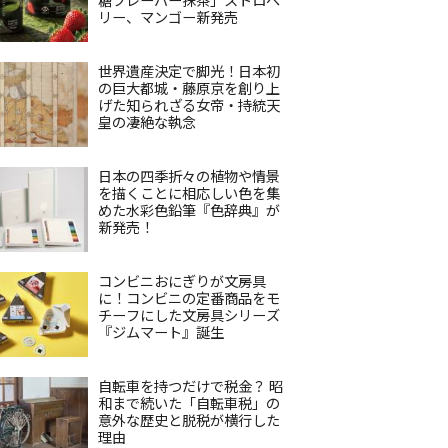
リー、マンゴー新発売
世界遺産決定で脚光！日本初
の巨大都城・藤原京を創り上
げた知られざる女帝・持統天
皇の凄絶な執念
日本の四季折々の植物や情景
を描くことに相応しい色を集
めた水彩色鉛筆『色辞典』が
新発売！
コンビニおにぎりが文房具
に！コンビニの定番商品をモ
チーフにした文房具シリーズ
『ジムマート』誕生
自転車を持つだけで税金？ 昭
和まで続いた「自転車税」の
意外な歴史と脱税が横行した
理由