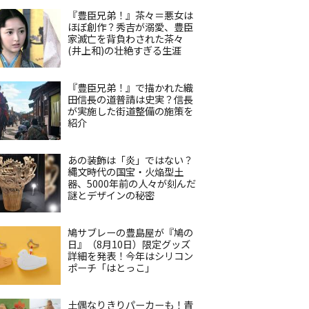
『豊臣兄弟！』茶々＝悪女は
ほぼ創作？秀吉が溺愛、豊臣
家滅亡を背負わされた茶々
(井上和)の壮絶すぎる生涯
『豊臣兄弟！』で描かれた織
田信長の道普請は史実？信長
が実施した街道整備の施策を
紹介
あの装飾は「炎」ではない？
縄文時代の国宝・火焔型土
器、5000年前の人々が刻んだ
謎とデザインの秘密
鳩サブレーの豊島屋が『鳩の
日』（8月10日）限定グッズ
詳細を発表！今年はシリコン
ポーチ「はとっこ」
土偶なりきりパーカーも！青