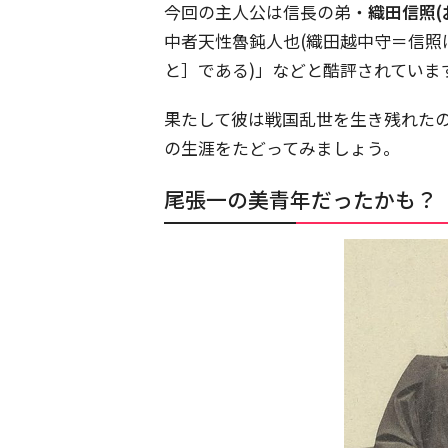
今回の主人公は信長の弟・
織田信照(
中者天性魯鈍人也(織田越中守＝信
と］である)」などと酷評されていま
果たして彼は戦国乱世を生き残れた
の生涯をたどってみましょう。
尾張一の美青年だったかも？