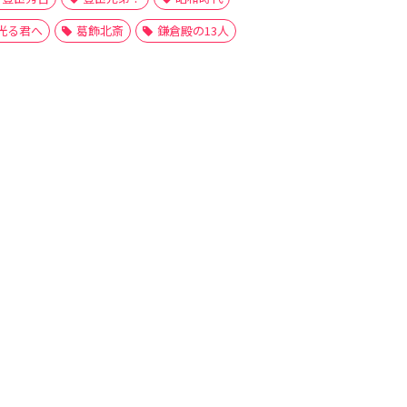
光る君へ
葛飾北斎
鎌倉殿の13人