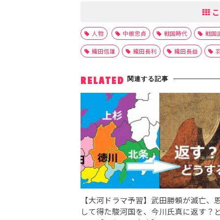
こ
人物
中根忠貞
戦国時代
戦国
織田信雄
織田長利
織田長益
関連する記事
RELATED
【大河ドラマ予習】武田勝頼が滅亡、
して得た駿河国を、今川氏真に返す？