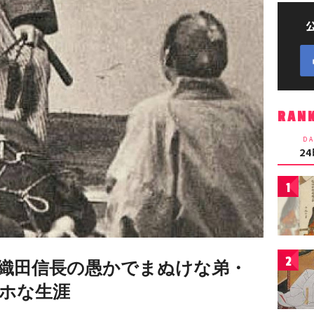
RAN
DA
2
1
2
織田信長の愚かでまぬけな弟・
ホな生涯