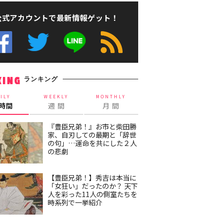
公式アカウントで最新情報ゲット！
ランキング
KING
ILY
WEEKLY
MONTHLY
4時間
週 間
月 間
『豊臣兄弟！』お市と柴田勝
家、自刃しての最期と「辞世
の句」…運命を共にした２人
の悲劇
【豊臣兄弟！】秀吉は本当に
「女狂い」だったのか？ 天下
人を彩った11人の側室たちを
時系列で一挙紹介