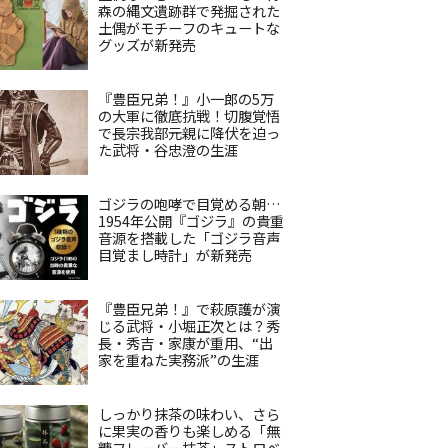
森の縄文遺跡群で発掘された
土偶がモチーフのキュートな
グッズが新発売
『豊臣兄弟！』小一郎の5万
の大軍に徹底抗戦！切腹覚悟
で長宗我部元親に降伏を迫っ
た武将・谷忠澄の生涯
ゴジラの咆哮で目覚める朝…
1954年公開『ゴジラ』の貴重
音源を搭載した「ゴジラ音声
目覚まし時計」が新発売
『豊臣兄弟！』で萩原護が演
じる武将・小堀正次とは？秀
長・秀吉・家康が重用、“出
家を重ねた実務派”の生涯
しっかり抹茶の味わい、さら
に果実の香りも楽しめる「無
糖フレーバー抹茶」ストロベ