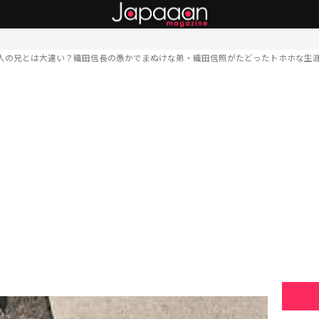
人の兄とは大違い？織田信長の愚かでまぬけな弟・織田信照がたどったトホホな生