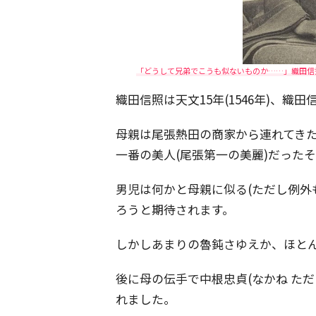
「どうして兄弟でこうも似ないものか……」織田信秀
織田信照は天文15年(1546年)、織
母親は尾張熱田の商家から連れてきた
一番の美人(尾張第一の美麗)だった
男児は何かと母親に似る(ただし例外
ろうと期待されます。
しかしあまりの魯鈍さゆえか、ほと
後に母の伝手で中根忠貞(なかね た
れました。