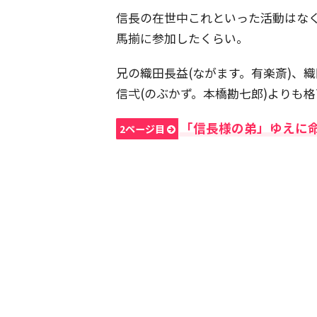
信長の在世中これといった活動はなく、
馬揃に参加したくらい。
兄の織田長益(ながます。有楽斎)、
信弌(のぶかず。本橋勘七郎)よりも
「信長様の弟」ゆえに
2ページ目