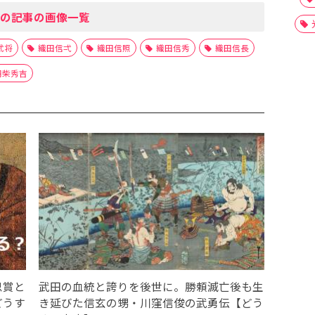
の記事の画像一覧
武将
織田信弌
織田信照
織田信秀
織田信長
羽柴秀吉
恩賞と
武田の血統と誇りを後世に。勝頼滅亡後も生
どうす
き延びた信玄の甥・川窪信俊の武勇伝【どう