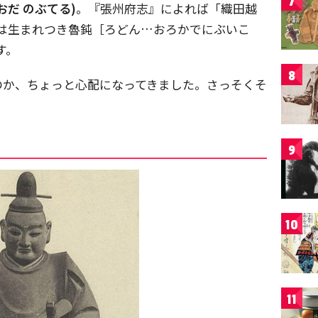
7
おだ のぶてる)
。『張州府志』によれば「織田越
照は生まれつき魯鈍［ろどん…おろかでにぶいこ
す。
8
のか、ちょっと心配になってきました。さっそくそ
9
10
11