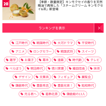
【季節・数量限定】キンモクセイの香りを天然
20
精油で再現した「スチームクリーム キンモクセ
イ&茶」新登場
ランキングを表示
江戸時代
戦国時代
大河ドラマ
平安時代
アニメ
ロングセラー
戦国武将
スイーツ
雑学
お菓子
幕末
漫画
時代劇
テレビ
べらぼう
明治時代
徳川家康
織田信長
抹茶
デザイン
文房具
フィギュア
展覧会
鎌倉時代
豊臣秀吉
豊臣兄弟！
昭和時代
光る君へ
葛飾北斎
鎌倉殿の13人