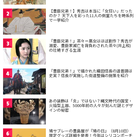
【豊臣兄弟！】秀吉は本当に「女狂い」だった
2
のか？ 天下人を彩った11人の側室たちを時系列
で一挙紹介
『豊臣兄弟！』茶々＝悪女はほぼ創作？秀吉が
3
溺愛、豊臣家滅亡を背負わされた茶々(井上和)
の壮絶すぎる生涯
『豊臣兄弟！』で描かれた織田信長の道普請は
4
史実？信長が実施した街道整備の施策を紹介
あの装飾は「炎」ではない？縄文時代の国宝・
5
火焔型土器、5000年前の人々が刻んだ謎とデザ
インの秘密
鳩サブレーの豊島屋が『鳩の日』（8月10日）
6
限定グッズ詳細を発表！今年はシリコンポーチ