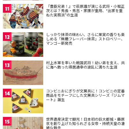
『豊臣兄弟！』で萩原護が演じる武将・小堀正
11
次とは？秀長・秀吉・家康が重用、“出家を重
ねた実務派”の生涯
しっかり抹茶の味わい、さらに果実の香りも楽
12
しめる「無糖フレーバー抹茶」ストロベリー、
マンゴー新発売
村上水軍を率いた戦国武将！幼い弟を支え、共
13
に海へ散った得居通幸の波乱に満ちた生涯
コンビニおにぎりが文房具に！コンビニの定番
14
商品をモチーフにした文房具シリーズ『ジムマ
ート』誕生
世界遺産決定で脚光！日本初の巨大都城・藤原
15
京を創り上げた知られざる女帝・持統天皇の凄
絶な執念