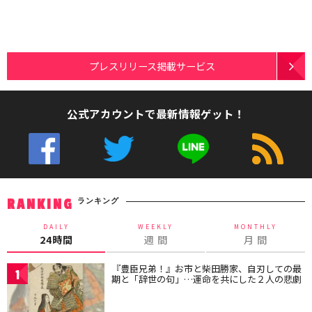
プレスリリース掲載サービス
公式アカウントで最新情報ゲット！
ランキング
RANKING
DAILY
WEEKLY
MONTHLY
24時間
週 間
月 間
『豊臣兄弟！』お市と柴田勝家、自刃しての最
1
期と「辞世の句」…運命を共にした２人の悲劇