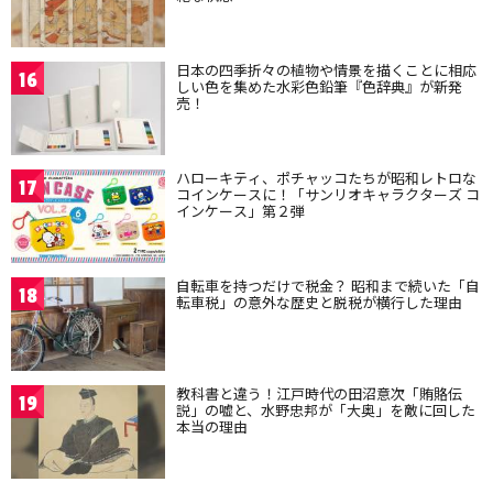
日本の四季折々の植物や情景を描くことに相応
16
しい色を集めた水彩色鉛筆『色辞典』が新発
売！
ハローキティ、ポチャッコたちが昭和レトロな
17
コインケースに！「サンリオキャラクターズ コ
インケース」第２弾
自転車を持つだけで税金？ 昭和まで続いた「自
18
転車税」の意外な歴史と脱税が横行した理由
教科書と違う！江戸時代の田沼意次「賄賂伝
19
説」の嘘と、水野忠邦が「大奥」を敵に回した
本当の理由