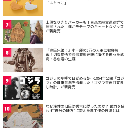
「はとっこ」
土偶なりきりパーカーも！青森の縄文遺跡群で
7
発掘された土偶がモチーフのキュートなグッズ
が新発売
『豊臣兄弟！』小一郎の5万の大軍に徹底抗
8
戦！切腹覚悟で長宗我部元親に降伏を迫った武
将・谷忠澄の生涯
ゴジラの咆哮で目覚める朝…1954年公開『ゴジ
9
ラ』の貴重音源を搭載した「ゴジラ音声目覚ま
し時計」が新発売
なぜ浅井の旧臣は秀吉に従ったのか？ 武力を使
10
わず“自分の味方”に変えた裏工作の技法とは