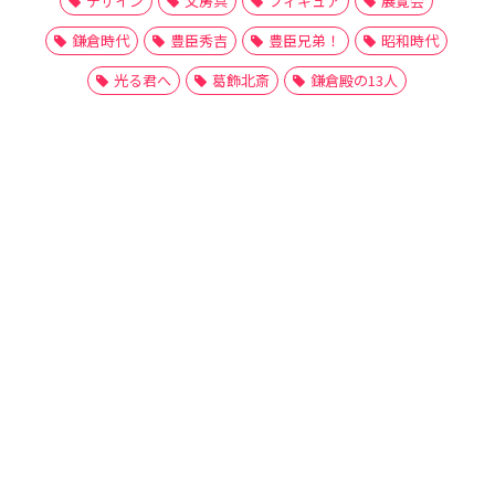
デザイン
文房具
フィギュア
展覧会
鎌倉時代
豊臣秀吉
豊臣兄弟！
昭和時代
光る君へ
葛飾北斎
鎌倉殿の13人