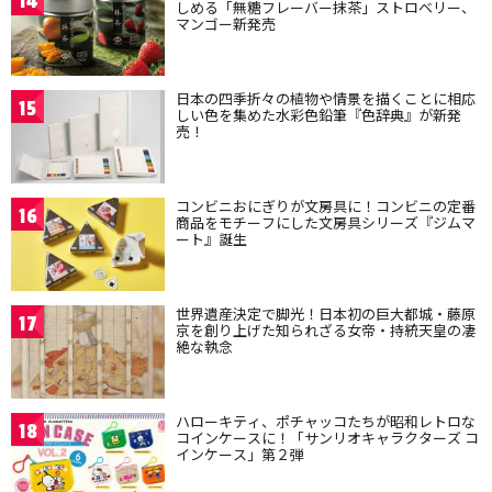
14
しめる「無糖フレーバー抹茶」ストロベリー、
マンゴー新発売
日本の四季折々の植物や情景を描くことに相応
15
しい色を集めた水彩色鉛筆『色辞典』が新発
売！
コンビニおにぎりが文房具に！コンビニの定番
16
商品をモチーフにした文房具シリーズ『ジムマ
ート』誕生
世界遺産決定で脚光！日本初の巨大都城・藤原
17
京を創り上げた知られざる女帝・持統天皇の凄
絶な執念
ハローキティ、ポチャッコたちが昭和レトロな
18
コインケースに！「サンリオキャラクターズ コ
インケース」第２弾