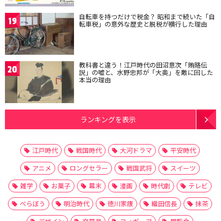
自転車を持つだけで税金？ 昭和まで続いた「自
19
転車税」の意外な歴史と脱税が横行した理由
教科書と違う！江戸時代の田沼意次「賄賂伝
20
説」の嘘と、水野忠邦が「大奥」を敵に回した
本当の理由
ランキングを表示
江戸時代
戦国時代
大河ドラマ
平安時代
アニメ
ロングセラー
戦国武将
スイーツ
雑学
お菓子
幕末
漫画
時代劇
テレビ
べらぼう
明治時代
徳川家康
織田信長
抹茶