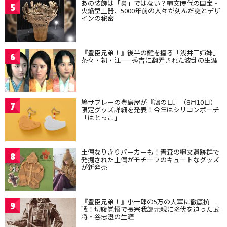
あの装飾は「炎」ではない？縄文時代の国宝・
5
火焔型土器、5000年前の人々が刻んだ謎とデザ
インの秘密
『豊臣兄弟！』後半の鍵を握る「浅井三姉妹」
6
茶々・初・江——秀吉に翻弄された波乱の生涯
鳩サブレーの豊島屋が『鳩の日』（8月10日）
7
限定グッズ詳細を発表！今年はシリコンポーチ
「はとっこ」
土偶なりきりパーカーも！青森の縄文遺跡群で
8
発掘された土偶がモチーフのキュートなグッズ
が新発売
『豊臣兄弟！』小一郎の5万の大軍に徹底抗
9
戦！切腹覚悟で長宗我部元親に降伏を迫った武
将・谷忠澄の生涯