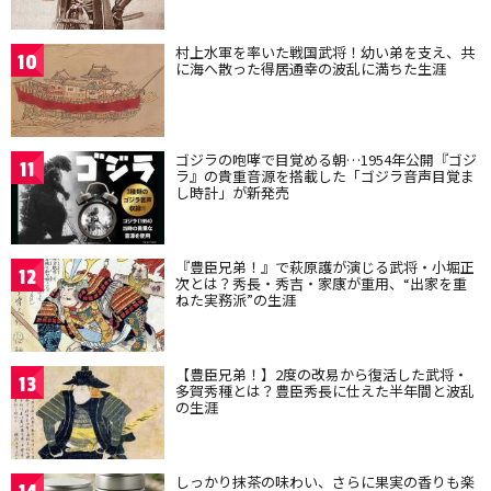
村上水軍を率いた戦国武将！幼い弟を支え、共
10
に海へ散った得居通幸の波乱に満ちた生涯
ゴジラの咆哮で目覚める朝…1954年公開『ゴジ
11
ラ』の貴重音源を搭載した「ゴジラ音声目覚ま
し時計」が新発売
『豊臣兄弟！』で萩原護が演じる武将・小堀正
12
次とは？秀長・秀吉・家康が重用、“出家を重
ねた実務派”の生涯
【豊臣兄弟！】2度の改易から復活した武将・
13
多賀秀種とは？豊臣秀長に仕えた半年間と波乱
の生涯
しっかり抹茶の味わい、さらに果実の香りも楽