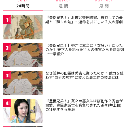
DAILY
WEEKLY
MONTHLY
24時間
週 間
月 間
『豊臣兄弟！』お市と柴田勝家、自刃しての最
1
期と「辞世の句」…運命を共にした２人の悲劇
【豊臣兄弟！】秀吉は本当に「女狂い」だった
2
のか？ 天下人を彩った11人の側室たちを時系列
で一挙紹介
なぜ浅井の旧臣は秀吉に従ったのか？ 武力を使
3
わず“自分の味方”に変えた裏工作の技法とは
『豊臣兄弟！』茶々＝悪女はほぼ創作？秀吉が
4
溺愛、豊臣家滅亡を背負わされた茶々(井上和)
の壮絶すぎる生涯