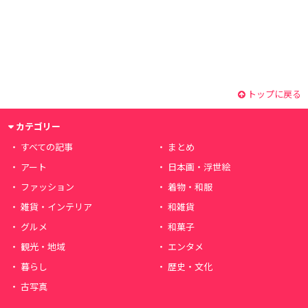
トップに戻る
カテゴリー
すべての記事
まとめ
アート
日本画・浮世絵
ファッション
着物・和服
雑貨・インテリア
和雑貨
グルメ
和菓子
観光・地域
エンタメ
暮らし
歴史・文化
古写真