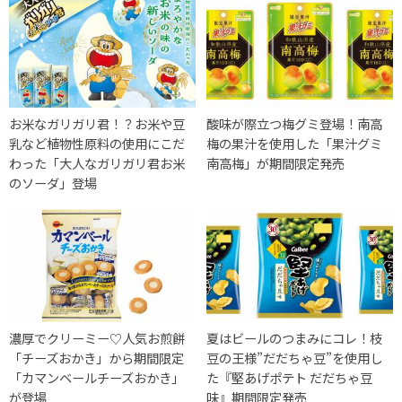
お米なガリガリ君！？お米や豆
酸味が際立つ梅グミ登場！南高
乳など植物性原料の使用にこだ
梅の果汁を使用した「果汁グミ
わった「大人なガリガリ君お米
南高梅」が期間限定発売
のソーダ」登場
濃厚でクリーミー♡人気お煎餅
夏はビールのつまみにコレ！枝
「チーズおかき」から期間限定
豆の王様”だだちゃ豆”を使用し
「カマンベールチーズおかき」
た『堅あげポテト だだちゃ豆
が登場
味』期間限定発売