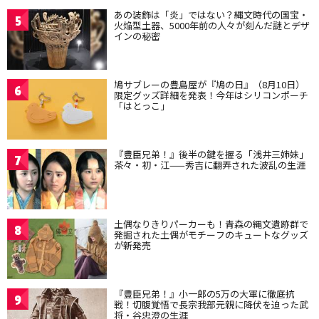
あの装飾は「炎」ではない？縄文時代の国宝・
5
火焔型土器、5000年前の人々が刻んだ謎とデザ
インの秘密
鳩サブレーの豊島屋が『鳩の日』（8月10日）
6
限定グッズ詳細を発表！今年はシリコンポーチ
「はとっこ」
『豊臣兄弟！』後半の鍵を握る「浅井三姉妹」
7
茶々・初・江——秀吉に翻弄された波乱の生涯
土偶なりきりパーカーも！青森の縄文遺跡群で
8
発掘された土偶がモチーフのキュートなグッズ
が新発売
『豊臣兄弟！』小一郎の5万の大軍に徹底抗
9
戦！切腹覚悟で長宗我部元親に降伏を迫った武
将・谷忠澄の生涯