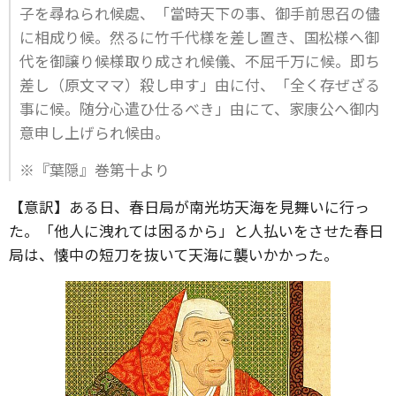
子を尋ねられ候處、「當時天下の事、御手前思召の儘
に相成り候。然るに竹千代様を差し置き、国松様へ御
代を御譲り候様取り成され候儀、不屈千万に候。即ち
差し（原文ママ）殺し申す」由に付、「全く存ぜざる
事に候。随分心遣ひ仕るべき」由にて、家康公へ御内
意申し上げられ候由。
※『葉隠』巻第十より
【意訳】ある日、春日局が南光坊天海を見舞いに行っ
た。「他人に洩れては困るから」と人払いをさせた春日
局は、懐中の短刀を抜いて天海に襲いかかった。