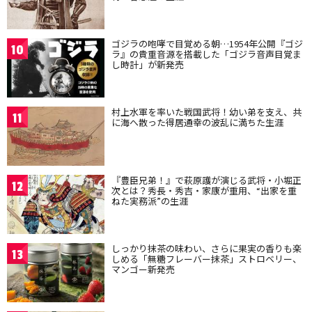
ゴジラの咆哮で目覚める朝…1954年公開『ゴジ
10
ラ』の貴重音源を搭載した「ゴジラ音声目覚ま
し時計」が新発売
村上水軍を率いた戦国武将！幼い弟を支え、共
11
に海へ散った得居通幸の波乱に満ちた生涯
『豊臣兄弟！』で萩原護が演じる武将・小堀正
12
次とは？秀長・秀吉・家康が重用、“出家を重
ねた実務派”の生涯
しっかり抹茶の味わい、さらに果実の香りも楽
13
しめる「無糖フレーバー抹茶」ストロベリー、
マンゴー新発売