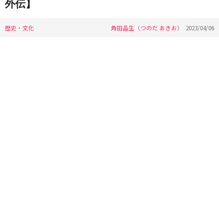
外伝】
歴史・文化
角田晶生（つのだ あきお）
2023/04/06