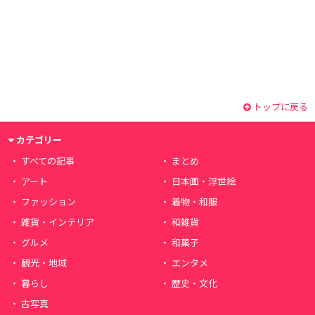
トップに戻る
カテゴリー
すべての記事
まとめ
アート
日本画・浮世絵
ファッション
着物・和服
雑貨・インテリア
和雑貨
グルメ
和菓子
観光・地域
エンタメ
暮らし
歴史・文化
古写真