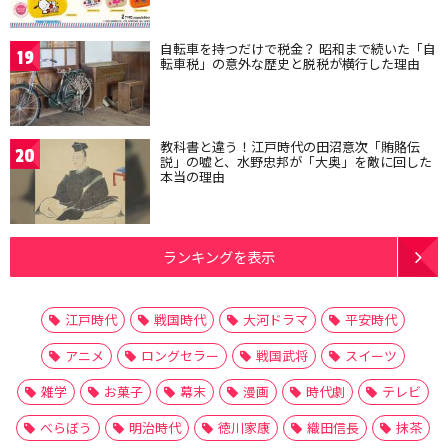
自転車を持つだけで税金？ 昭和まで続いた「自
19
転車税」の意外な歴史と脱税が横行した理由
教科書と違う！江戸時代の田沼意次「賄賂伝
20
説」の嘘と、水野忠邦が「大奥」を敵に回した
本当の理由
ランキングを表示
江戸時代
戦国時代
大河ドラマ
平安時代
アニメ
ロングセラー
戦国武将
スイーツ
雑学
お菓子
幕末
漫画
時代劇
テレビ
べらぼう
明治時代
徳川家康
織田信長
抹茶