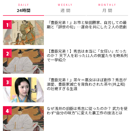
DAILY
WEEKLY
MONTHLY
24時間
週 間
月 間
『豊臣兄弟！』お市と柴田勝家、自刃しての最
1
期と「辞世の句」…運命を共にした２人の悲劇
【豊臣兄弟！】秀吉は本当に「女狂い」だった
2
のか？ 天下人を彩った11人の側室たちを時系列
で一挙紹介
『豊臣兄弟！』茶々＝悪女はほぼ創作？秀吉が
3
溺愛、豊臣家滅亡を背負わされた茶々(井上和)
の壮絶すぎる生涯
なぜ浅井の旧臣は秀吉に従ったのか？ 武力を使
4
わず“自分の味方”に変えた裏工作の技法とは