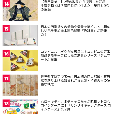
【豊臣兄弟！】2度の改易から復活した武将・
14
多賀秀種とは？豊臣秀長に仕えた半年間と波乱
の生涯
日本の四季折々の植物や情景を描くことに相応
15
しい色を集めた水彩色鉛筆『色辞典』が新発
売！
コンビニおにぎりが文房具に！コンビニの定番
16
商品をモチーフにした文房具シリーズ『ジムマ
ート』誕生
世界遺産決定で脚光！日本初の巨大都城・藤原
17
京を創り上げた知られざる女帝・持統天皇の凄
絶な執念
ハローキティ、ポチャッコたちが昭和レトロな
18
コインケースに！「サンリオキャラクターズ コ
インケース」第２弾