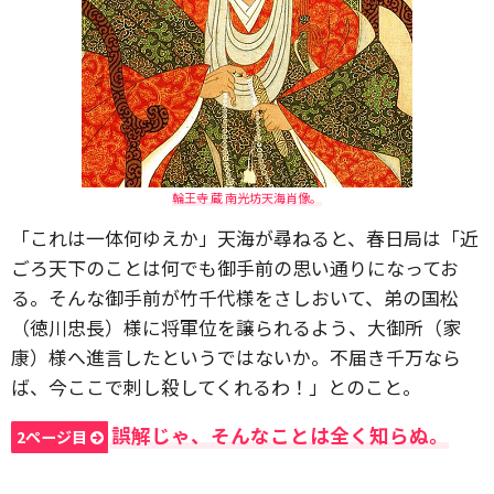
輪王寺 蔵 南光坊天海肖像。
「これは一体何ゆえか」天海が尋ねると、春日局は「近
ごろ天下のことは何でも御手前の思い通りになってお
る。そんな御手前が竹千代様をさしおいて、弟の国松
（徳川忠長）様に将軍位を譲られるよう、大御所（家
康）様へ進言したというではないか。不届き千万なら
ば、今ここで刺し殺してくれるわ！」とのこと。
誤解じゃ、そんなことは全く知らぬ。
2ページ目