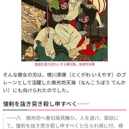
強盗を返り討ちにする春日局。安達吟光筆
そんな彼女の刃は、徳川家康（とくがわ いえやす）のブ
レーンとして活躍した南光坊天海（なんこうぼう てんか
い）にも向けられたのでした。
懐剣を抜き突き殺し申すべく……
一一八 南光坊へ春日局見舞ひ、人を退け、直談に
て、懐剣を抜き突き殺し申すべくと仕られ候に付、様