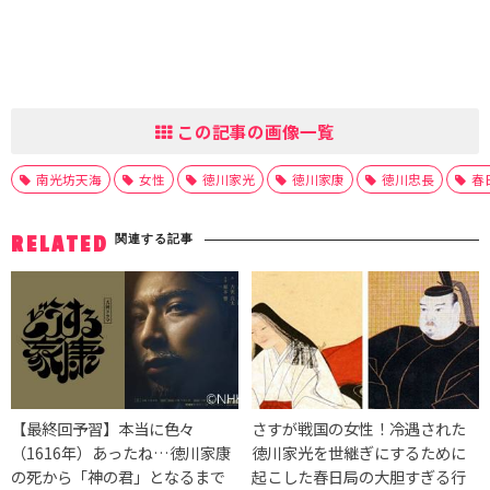
この記事の画像一覧
南光坊天海
女性
徳川家光
徳川家康
徳川忠長
春
関連する記事
RELATED
【最終回予習】本当に色々
さすが戦国の女性！冷遇された
（1616年）あったね…徳川家康
徳川家光を世継ぎにするために
の死から「神の君」となるまで
起こした春日局の大胆すぎる行