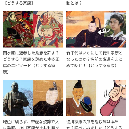
【どうする家康】
動とは？
関ヶ原に遅参した秀忠を許す？
竹千代はいかにして徳川家康と
どうする？家康を諫めた本多正
なったのか？名前の変遷をまと
信のエピソード【どうする家
めて紹介！【どうする家康】
康】
地位に驕らず、謙虚な姿勢で人
徳川家康の爪を噛む癖は本当
材発掘。徳川家康が土井利勝を
か？調べてみました【どうする