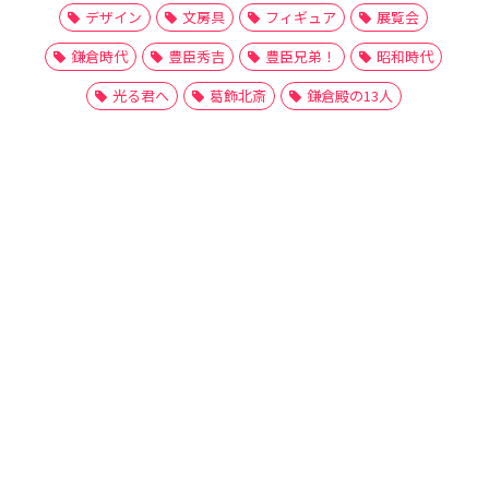
デザイン
文房具
フィギュア
展覧会
鎌倉時代
豊臣秀吉
豊臣兄弟！
昭和時代
光る君へ
葛飾北斎
鎌倉殿の13人