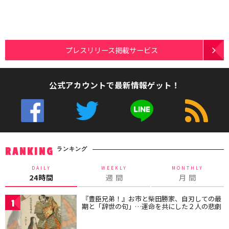
プレスリリース掲載サービス
公式アカウントで最新情報ゲット！
ランキング
RANKING
DAILY
WEEKLY
MONTHLY
24時間
週 間
月 間
『豊臣兄弟！』お市と柴田勝家、自刃しての最
1
期と「辞世の句」…運命を共にした２人の悲劇