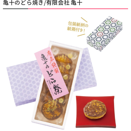
亀十のどら焼き/有限会社 亀十