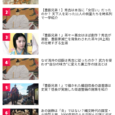
【豊臣兄弟！】秀吉は本当に「女狂い」だった
2
のか？ 天下人を彩った11人の側室たちを時系列
で一挙紹介
『豊臣兄弟！』茶々＝悪女はほぼ創作？秀吉が
3
溺愛、豊臣家滅亡を背負わされた茶々(井上和)
の壮絶すぎる生涯
なぜ浅井の旧臣は秀吉に従ったのか？ 武力を使
4
わず“自分の味方”に変えた裏工作の技法とは
『豊臣兄弟！』で描かれた織田信長の道普請は
5
史実？信長が実施した街道整備の施策を紹介
あの装飾は「炎」ではない？縄文時代の国宝・
6
火焔型土器、5000年前の人々が刻んだ謎とデザ