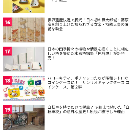
世界遺産決定で脚光！日本初の巨大都城・藤原
16
京を創り上げた知られざる女帝・持統天皇の凄
絶な執念
日本の四季折々の植物や情景を描くことに相応
17
しい色を集めた水彩色鉛筆『色辞典』が新発
売！
ハローキティ、ポチャッコたちが昭和レトロな
18
コインケースに！「サンリオキャラクターズ コ
インケース」第２弾
自転車を持つだけで税金？ 昭和まで続いた「自
19
転車税」の意外な歴史と脱税が横行した理由