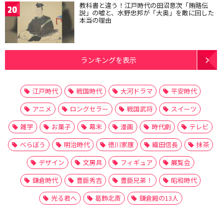
教科書と違う！江戸時代の田沼意次「賄賂伝
20
説」の嘘と、水野忠邦が「大奥」を敵に回した
本当の理由
ランキングを表示
江戸時代
戦国時代
大河ドラマ
平安時代
アニメ
ロングセラー
戦国武将
スイーツ
雑学
お菓子
幕末
漫画
時代劇
テレビ
べらぼう
明治時代
徳川家康
織田信長
抹茶
デザイン
文房具
フィギュア
展覧会
鎌倉時代
豊臣秀吉
豊臣兄弟！
昭和時代
光る君へ
葛飾北斎
鎌倉殿の13人