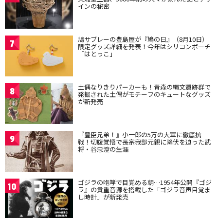
インの秘密
鳩サブレーの豊島屋が『鳩の日』（8月10日）
7
限定グッズ詳細を発表！今年はシリコンポーチ
「はとっこ」
土偶なりきりパーカーも！青森の縄文遺跡群で
8
発掘された土偶がモチーフのキュートなグッズ
が新発売
『豊臣兄弟！』小一郎の5万の大軍に徹底抗
9
戦！切腹覚悟で長宗我部元親に降伏を迫った武
将・谷忠澄の生涯
ゴジラの咆哮で目覚める朝…1954年公開『ゴジ
10
ラ』の貴重音源を搭載した「ゴジラ音声目覚ま
し時計」が新発売