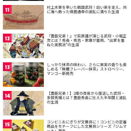
村上水軍を率いた戦国武将！幼い弟を支え、共
11
に海へ散った得居通幸の波乱に満ちた生涯
『豊臣兄弟！』で萩原護が演じる武将・小堀正
12
次とは？秀長・秀吉・家康が重用、“出家を重
ねた実務派”の生涯
しっかり抹茶の味わい、さらに果実の香りも楽
13
しめる「無糖フレーバー抹茶」ストロベリー、
マンゴー新発売
【豊臣兄弟！】2度の改易から復活した武将・
14
多賀秀種とは？豊臣秀長に仕えた半年間と波乱
の生涯
コンビニおにぎりが文房具に！コンビニの定番
15
商品をモチーフにした文房具シリーズ『ジムマ
ート』誕生