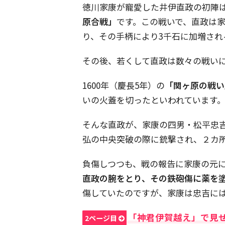
徳川家康が寵愛した井伊直政の初陣は、
原合戦」
です。この戦いで、直政は
り、その手柄により3千石に加増され
その後、若くして直政は数々の戦い
1600年（慶長5年）の
「関ヶ原の戦い
いの火蓋を切ったといわれています
そんな直政が、家康の四男・松平忠
弘の中央突破の際に銃撃され、２カ
負傷しつつも、戦の報告に家康の元
直政の腕をとり、その鉄砲傷に薬を
傷していたのですが、家康は忠吉に
「神君伊賀越え」で見
2ページ目