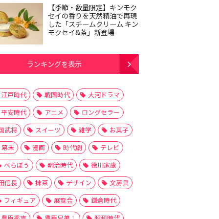
【季節・数量限定】キンモク
セイの香りを天然精油で再現
した「スチームクリーム キン
モクセイ&茶」新登場
ランキングを表示
江戸時代
戦国時代
大河ドラマ
平安時代
アニメ
ロングセラー
国武将
スイーツ
雑学
お菓子
幕末
漫画
時代劇
テレビ
べらぼう
明治時代
徳川家康
田信長
抹茶
デザイン
文房具
フィギュア
展覧会
鎌倉時代
豊臣秀吉
豊臣兄弟！
昭和時代