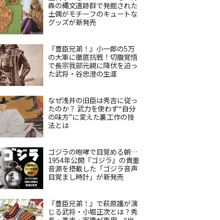
森の縄文遺跡群で発掘された
土偶がモチーフのキュートな
グッズが新発売
『豊臣兄弟！』小一郎の5万
の大軍に徹底抗戦！切腹覚悟
で長宗我部元親に降伏を迫っ
た武将・谷忠澄の生涯
なぜ浅井の旧臣は秀吉に従っ
たのか？ 武力を使わず“自分
の味方”に変えた裏工作の技
法とは
ゴジラの咆哮で目覚める朝…
1954年公開『ゴジラ』の貴重
音源を搭載した「ゴジラ音声
目覚まし時計」が新発売
『豊臣兄弟！』で萩原護が演
じる武将・小堀正次とは？秀
長・秀吉・家康が重用、“出