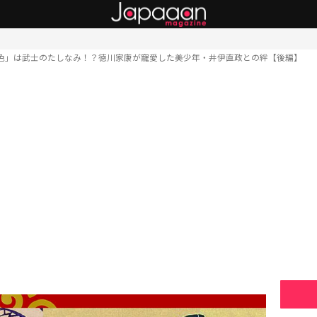
色」は武士のたしなみ！？徳川家康が寵愛した美少年・井伊直政との絆【後編】