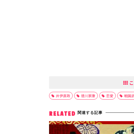
こ
井伊直政
徳川家康
恋愛
戦国
関連する記事
RELATED