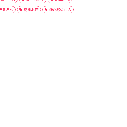
光る君へ
葛飾北斎
鎌倉殿の13人