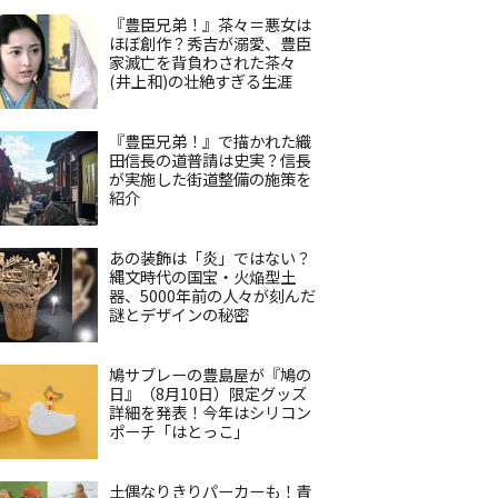
『豊臣兄弟！』茶々＝悪女は
ほぼ創作？秀吉が溺愛、豊臣
家滅亡を背負わされた茶々
(井上和)の壮絶すぎる生涯
『豊臣兄弟！』で描かれた織
田信長の道普請は史実？信長
が実施した街道整備の施策を
紹介
あの装飾は「炎」ではない？
縄文時代の国宝・火焔型土
器、5000年前の人々が刻んだ
謎とデザインの秘密
鳩サブレーの豊島屋が『鳩の
日』（8月10日）限定グッズ
詳細を発表！今年はシリコン
ポーチ「はとっこ」
土偶なりきりパーカーも！青