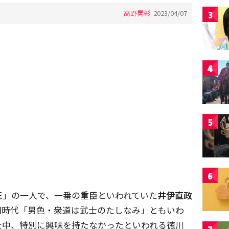
高野晃彰
2023/04/07
3
4
5
6
王」の一人で、一番の重臣といわれていた
井伊直政
国時代「男色・衆道は武士のたしなみ」ともいわ
た中、特別に興味を持たなかったといわれる徳川