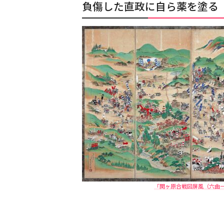
負傷した直政に自ら薬を塗る
「関ヶ原合戦図屏風（六曲一