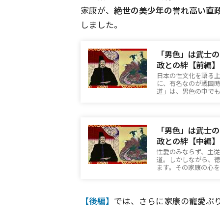
家康が、
絶世の美少年の誉れ高い直
しました。
「男色」は武士の
政との絆【前編】
日本の性文化を語る
に、有名なのが戦国
道」は、男色の中で
「男色」は武士の
政との絆【中編】
性愛のみならず、主
道。しかしながら、
ます。その家康の心
【後編】
では、さらに家康の寵愛ぶ