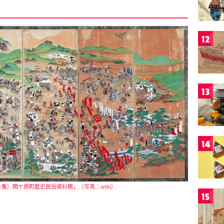
12
13
14
隻）関ケ原町歴史民俗資料館」（写真：wiki）
15