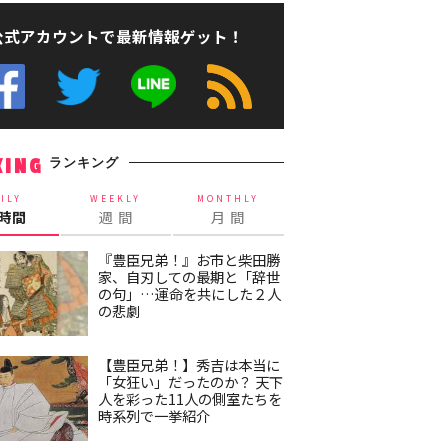
公式アカウントで最新情報ゲット！
ランキング
KING
ILY
WEEKLY
MONTHLY
4時間
週 間
月 間
『豊臣兄弟！』お市と柴田勝
家、自刃しての最期と「辞世
の句」…運命を共にした２人
の悲劇
【豊臣兄弟！】秀吉は本当に
「女狂い」だったのか？ 天下
人を彩った11人の側室たちを
時系列で一挙紹介