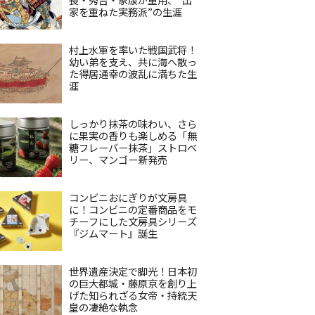
家を重ねた実務派”の生涯
村上水軍を率いた戦国武将！
幼い弟を支え、共に海へ散っ
た得居通幸の波乱に満ちた生
涯
しっかり抹茶の味わい、さら
に果実の香りも楽しめる「無
糖フレーバー抹茶」ストロベ
リー、マンゴー新発売
コンビニおにぎりが文房具
に！コンビニの定番商品をモ
チーフにした文房具シリーズ
『ジムマート』誕生
世界遺産決定で脚光！日本初
の巨大都城・藤原京を創り上
げた知られざる女帝・持統天
皇の凄絶な執念