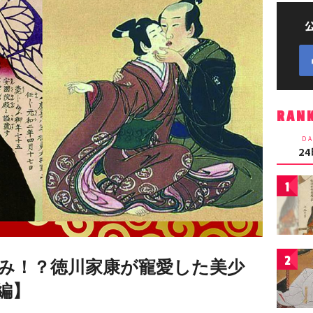
RAN
DA
2
1
2
み！？徳川家康が寵愛した美少
編】