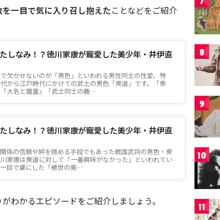
7
政を一目で気に入り召し抱えた
ことなどをご紹介
8
たしなみ！？徳川家康が寵愛した美少年・井伊直
上で欠かせないのが「男色」といわれる男性同士の性愛。特
時代から江戸時代にかけての武士の男色「衆道」です。「衆
も「大名と寵童」「武士同士の義…
9
たしなみ！？徳川家康が寵愛した美少年・井伊直
従関係の信頼や絆を強める手段でもあった戦国武将の男色・衆
10
徳川家康は衆道に対して「一番興味がなかった」といわれてい
を一目で虜にした「絶世の美…
りがわかるエピソードをご紹介しましょう。
11