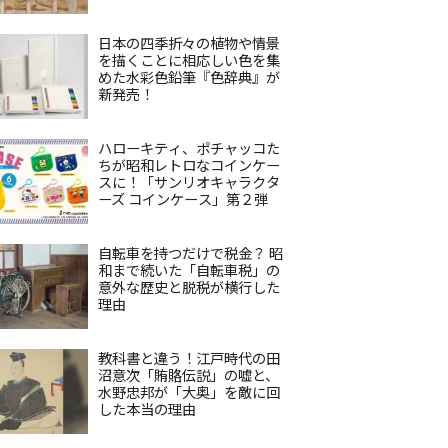
日本の四季折々の植物や情景
を描くことに相応しい色を集
めた水彩色鉛筆『色辞典』が
新発売！
ハローキティ、ポチャッコた
ちが昭和レトロなコインケー
スに！「サンリオキャラクタ
ーズ コインケース」第２弾
自転車を持つだけで税金？ 昭
和まで続いた「自転車税」の
意外な歴史と脱税が横行した
理由
教科書と違う！江戸時代の田
沼意次「賄賂伝説」の嘘と、
水野忠邦が「大奥」を敵に回
した本当の理由