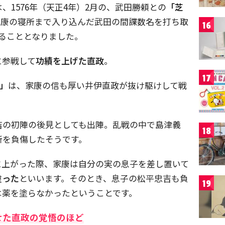
1576年（天正4年）2月の、武田勝頼との
「芝
家康の寝所まで入り込んだ武田の間諜数名を打ち取
16
ることとなりました。
に参戦して
功績を上げた直政
。
17
」
は、家康の信も厚い井伊直政が抜け駆けして戦
。
吉の初陣の後見としても出陣。乱戦の中で島津義
18
所を負傷したそうです。
に上がった際、家康は自分の実の息子を差し置いて
塗った
といいます。そのとき、息子の松平忠吉も負
19
は薬を塗らなかったということです。
せた直政の覚悟のほど