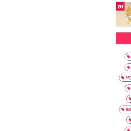
20
戦
織