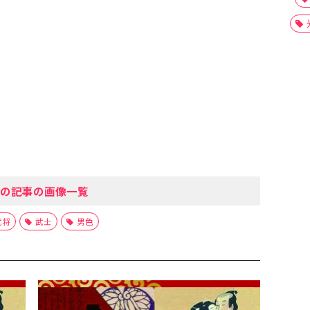
の記事の画像一覧
武将
武士
男色