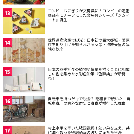
コンビニおにぎりが文房具に！コンビニの定番
13
商品をモチーフにした文房具シリーズ『ジムマ
ート』誕生
世界遺産決定で脚光！日本初の巨大都城・藤原
14
京を創り上げた知られざる女帝・持統天皇の凄
絶な執念
日本の四季折々の植物や情景を描くことに相応
15
しい色を集めた水彩色鉛筆『色辞典』が新発
売！
自転車を持つだけで税金？ 昭和まで続いた「自
16
転車税」の意外な歴史と脱税が横行した理由
村上水軍を率いた戦国武将！幼い弟を支え、共
17
に海へ散った得居通幸の波乱に満ちた生涯