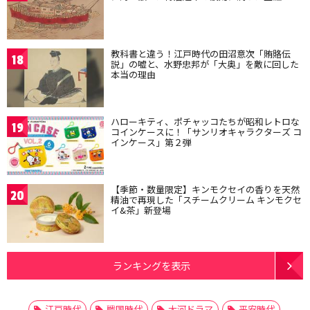
教科書と違う！江戸時代の田沼意次「賄賂伝
18
説」の嘘と、水野忠邦が「大奥」を敵に回した
本当の理由
ハローキティ、ポチャッコたちが昭和レトロな
19
コインケースに！「サンリオキャラクターズ コ
インケース」第２弾
【季節・数量限定】キンモクセイの香りを天然
20
精油で再現した「スチームクリーム キンモクセ
イ&茶」新登場
ランキングを表示
江戸時代
戦国時代
大河ドラマ
平安時代