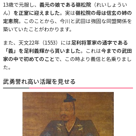
13歳で元服し、
義元の娘である嶺松院
（れいしょうい
ん）
を正室に迎えました
。実は
嶺松院の母は信玄の姉の
定恵院
。このことから、今川と武田は強固な同盟関係を
築いていたことがわかります。
また、天文22年（1553）には
足利将軍家の通字である
「義」を足利義輝から貰いました
。これは
今までの武田
家の中で初めてのこと
で、この時より義信と名乗りまし
た。
武勇誉れ高い活躍を見せる