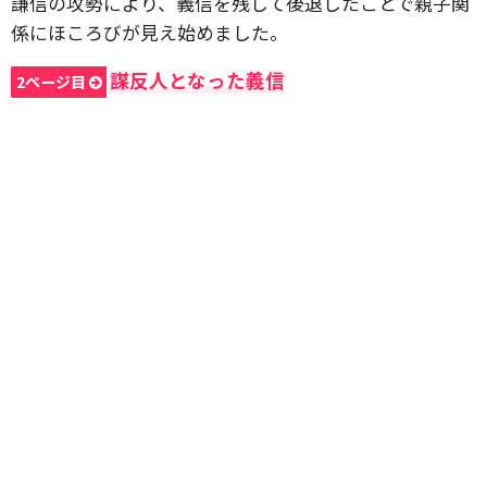
謙信の攻勢により、義信を残して後退したことで親子関
係にほころびが見え始めました。
謀反人となった義信
2ページ目