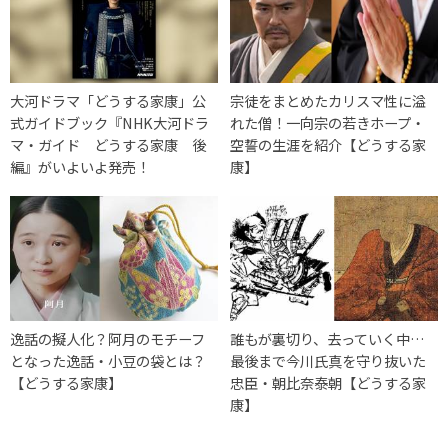
大河ドラマ「どうする家康」公
宗徒をまとめたカリスマ性に溢
式ガイドブック『NHK大河ドラ
れた僧！一向宗の若きホープ・
マ・ガイド どうする家康 後
空誓の生涯を紹介【どうする家
編』がいよいよ発売！
康】
逸話の擬人化？阿月のモチーフ
誰もが裏切り、去っていく中…
となった逸話・小豆の袋とは？
最後まで今川氏真を守り抜いた
【どうする家康】
忠臣・朝比奈泰朝【どうする家
康】