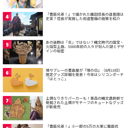
『豊臣兄弟！』で描かれた織田信長の道普請は
4
史実？信長が実施した街道整備の施策を紹介
あの装飾は「炎」ではない？縄文時代の国宝・
5
火焔型土器、5000年前の人々が刻んだ謎とデザ
インの秘密
鳩サブレーの豊島屋が『鳩の日』（8月10日）
6
限定グッズ詳細を発表！今年はシリコンポーチ
「はとっこ」
土偶なりきりパーカーも！青森の縄文遺跡群で
7
発掘された土偶がモチーフのキュートなグッズ
が新発売
『豊臣兄弟！』小一郎の5万の大軍に徹底抗