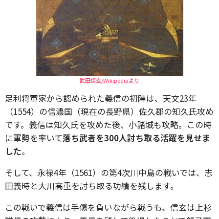
武田信玄/Wikipediaより
足利将軍家から認められた義信の初陣は、天文23年
（1554）の信濃国（現在の長野県）佐久郡の知久氏攻め
です。義信は知久氏を攻めた後、小諸城も攻略。この時
に軍勢を率いて
落ち武者を300人討ち取る活躍を見せま
した
。
そして、永禄4年（1561）の第4次川中島の戦いでは、志
田義時と大川高重を討ち取る功績を残します。
この戦いで義信は手傷を負いながら戦うも、信玄は上杉