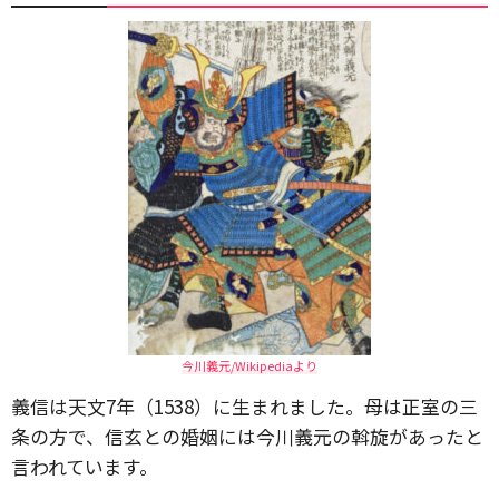
今川義元/Wikipediaより
義信は天文7年（1538）に生まれました。母は正室の三
条の方で、信玄との婚姻には今川義元の斡旋があったと
言われています。