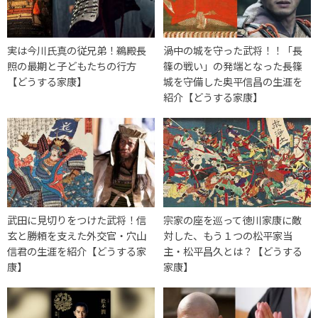
実は今川氏真の従兄弟！鵜殿長
渦中の城を守った武将！！「長
照の最期と子どもたちの行方
篠の戦い」の発端となった長篠
【どうする家康】
城を守備した奥平信昌の生涯を
紹介【どうする家康】
武田に見切りをつけた武将！信
宗家の座を巡って徳川家康に敵
玄と勝頼を支えた外交官・穴山
対した、もう１つの松平家当
信君の生涯を紹介【どうする家
主・松平昌久とは？【どうする
康】
家康】