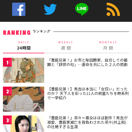
ランキング
RANKING
DAILY
WEEKLY
MONTHLY
24時間
週 間
月 間
『豊臣兄弟！』お市と柴田勝家、自刃しての最
1
期と「辞世の句」…運命を共にした２人の悲劇
【豊臣兄弟！】秀吉は本当に「女狂い」だった
2
のか？ 天下人を彩った11人の側室たちを時系列
で一挙紹介
『豊臣兄弟！』茶々＝悪女はほぼ創作？秀吉が
3
溺愛、豊臣家滅亡を背負わされた茶々(井上和)
の壮絶すぎる生涯