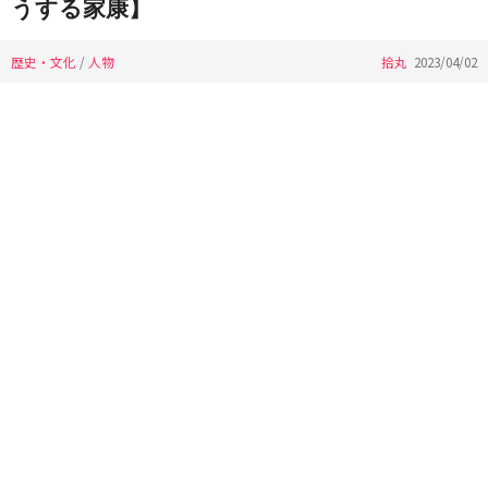
うする家康】
歴史・文化
/
人物
拾丸
2023/04/02