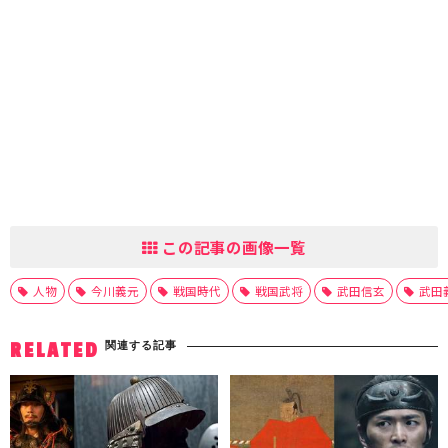
この記事の画像一覧
人物
今川義元
戦国時代
戦国武将
武田信玄
武田
関連する記事
RELATED