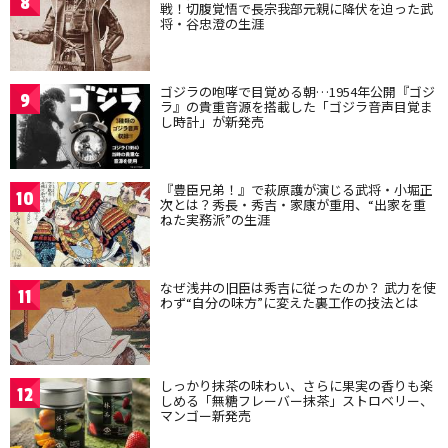
8
戦！切腹覚悟で長宗我部元親に降伏を迫った武
将・谷忠澄の生涯
ゴジラの咆哮で目覚める朝…1954年公開『ゴジ
9
ラ』の貴重音源を搭載した「ゴジラ音声目覚ま
し時計」が新発売
『豊臣兄弟！』で萩原護が演じる武将・小堀正
10
次とは？秀長・秀吉・家康が重用、“出家を重
ねた実務派”の生涯
なぜ浅井の旧臣は秀吉に従ったのか？ 武力を使
11
わず“自分の味方”に変えた裏工作の技法とは
しっかり抹茶の味わい、さらに果実の香りも楽
12
しめる「無糖フレーバー抹茶」ストロベリー、
マンゴー新発売