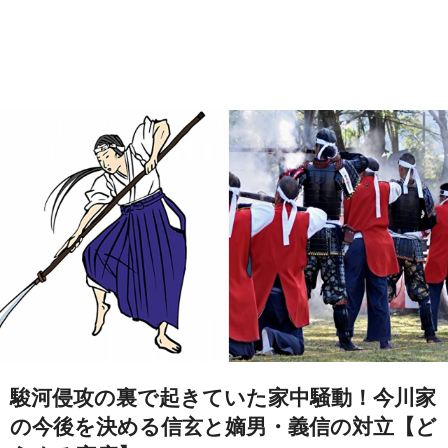
駿河侵攻の裏で起きていた家中騒動！今川家
の今後を決める信玄と嫡男・義信の対立【ど