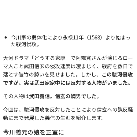
今川家の弱体化により永禄11年（1568）より始まっ
た駿河侵攻。
大河ドラマ「どうする家康」で阿部寛さんが演じるロー
マ人こと武田信玄の侵攻速度は凄まじく、駿府を数日で
落とす破竹の勢いを見せました。しかし、
この駿河侵攻
ですが、実は武田家家中には反対する人物がいました
。
その人物は
武田義信
。
信玄の嫡男でした
。
今回は、駿河侵攻を反対したことにより信玄への謀反騒
動にまで発展した義信の生涯を紹介します。
今川義元の娘を正室に