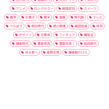
アニメ
ロングセラー
戦国武将
スイーツ
雑学
お菓子
幕末
漫画
時代劇
テレビ
べらぼう
明治時代
徳川家康
織田信長
抹茶
デザイン
文房具
フィギュア
展覧会
鎌倉時代
豊臣秀吉
豊臣兄弟！
昭和時代
光る君へ
葛飾北斎
鎌倉殿の13人