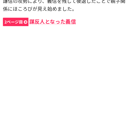
謙信の攻勢により、義信を残して後退したことで親子関
係にほころびが見え始めました。
謀反人となった義信
2ページ目