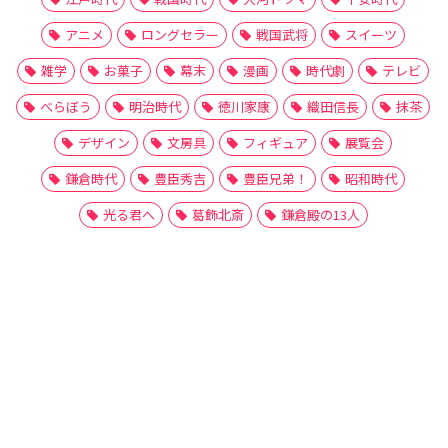
アニメ
ロングセラー
戦国武将
スイーツ
雑学
お菓子
幕末
漫画
時代劇
テレビ
べらぼう
明治時代
徳川家康
織田信長
抹茶
デザイン
文房具
フィギュア
展覧会
鎌倉時代
豊臣秀吉
豊臣兄弟！
昭和時代
光る君へ
葛飾北斎
鎌倉殿の13人