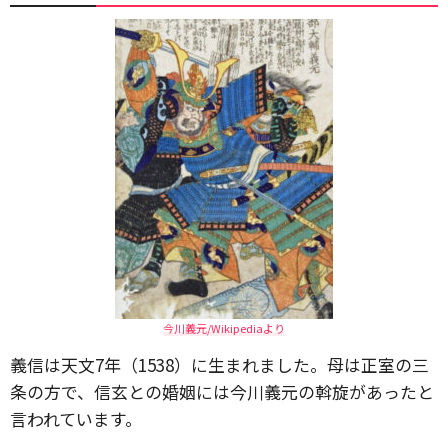
今川義元/Wikipediaより
義信は天文7年（1538）に生まれました。母は正室の三
条の方で、信玄との婚姻には今川義元の斡旋があったと
言われています。