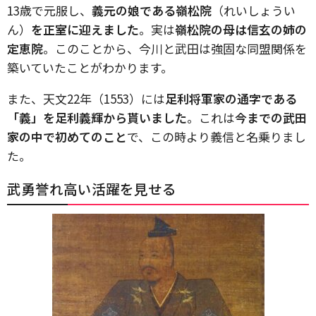
13歳で元服し、
義元の娘である嶺松院
（れいしょうい
ん）
を正室に迎えました
。実は
嶺松院の母は信玄の姉の
定恵院
。このことから、今川と武田は強固な同盟関係を
築いていたことがわかります。
また、天文22年（1553）には
足利将軍家の通字である
「義」を足利義輝から貰いました
。これは
今までの武田
家の中で初めてのこと
で、この時より義信と名乗りまし
た。
武勇誉れ高い活躍を見せる