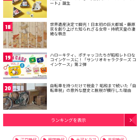
ート』誕生
世界遺産決定で脚光！日本初の巨大都城・藤原
18
京を創り上げた知られざる女帝・持統天皇の凄
絶な執念
ハローキティ、ポチャッコたちが昭和レトロな
19
コインケースに！「サンリオキャラクターズ コ
インケース」第２弾
自転車を持つだけで税金？ 昭和まで続いた「自
20
転車税」の意外な歴史と脱税が横行した理由
ランキングを表示
江戸時代
戦国時代
大河ドラマ
平安時代