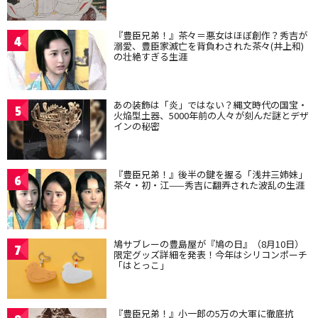
『豊臣兄弟！』茶々＝悪女はほぼ創作？秀吉が
4
溺愛、豊臣家滅亡を背負わされた茶々(井上和)
の壮絶すぎる生涯
あの装飾は「炎」ではない？縄文時代の国宝・
5
火焔型土器、5000年前の人々が刻んだ謎とデザ
インの秘密
『豊臣兄弟！』後半の鍵を握る「浅井三姉妹」
6
茶々・初・江——秀吉に翻弄された波乱の生涯
鳩サブレーの豊島屋が『鳩の日』（8月10日）
7
限定グッズ詳細を発表！今年はシリコンポーチ
「はとっこ」
『豊臣兄弟！』小一郎の5万の大軍に徹底抗