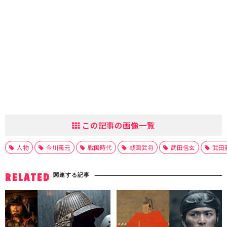
この記事の画像一覧
人物
今川義元
戦国時代
戦国武将
武田信玄
武田
関連する記事
RELATED