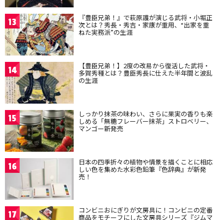
『豊臣兄弟！』で萩原護が演じる武将・小堀正
13
次とは？秀長・秀吉・家康が重用、“出家を重
ねた実務派”の生涯
【豊臣兄弟！】2度の改易から復活した武将・
14
多賀秀種とは？豊臣秀長に仕えた半年間と波乱
の生涯
しっかり抹茶の味わい、さらに果実の香りも楽
15
しめる「無糖フレーバー抹茶」ストロベリー、
マンゴー新発売
日本の四季折々の植物や情景を描くことに相応
16
しい色を集めた水彩色鉛筆『色辞典』が新発
売！
コンビニおにぎりが文房具に！コンビニの定番
17
商品をモチーフにした文房具シリーズ『ジムマ