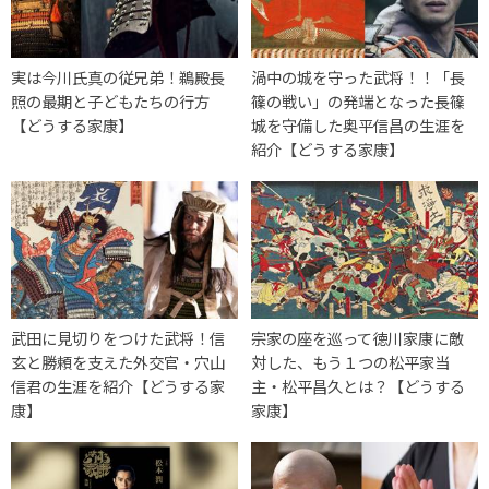
実は今川氏真の従兄弟！鵜殿長
渦中の城を守った武将！！「長
照の最期と子どもたちの行方
篠の戦い」の発端となった長篠
【どうする家康】
城を守備した奥平信昌の生涯を
紹介【どうする家康】
武田に見切りをつけた武将！信
宗家の座を巡って徳川家康に敵
玄と勝頼を支えた外交官・穴山
対した、もう１つの松平家当
信君の生涯を紹介【どうする家
主・松平昌久とは？【どうする
康】
家康】