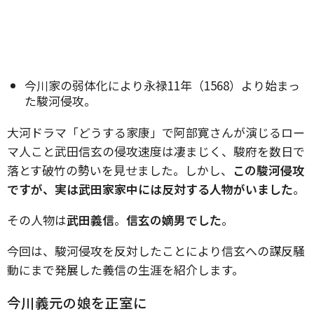
今川家の弱体化により永禄11年（1568）より始まっ
た駿河侵攻。
大河ドラマ「どうする家康」で阿部寛さんが演じるロー
マ人こと武田信玄の侵攻速度は凄まじく、駿府を数日で
落とす破竹の勢いを見せました。しかし、
この駿河侵攻
ですが、実は武田家家中には反対する人物がいました
。
その人物は
武田義信
。
信玄の嫡男でした
。
今回は、駿河侵攻を反対したことにより信玄への謀反騒
動にまで発展した義信の生涯を紹介します。
今川義元の娘を正室に