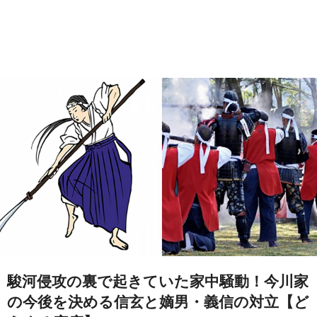
駿河侵攻の裏で起きていた家中騒動！今川家
の今後を決める信玄と嫡男・義信の対立【ど