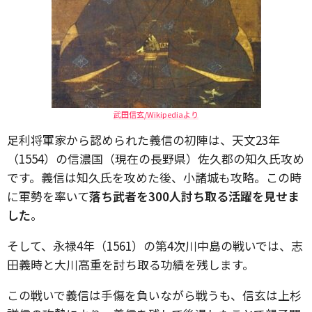
武田信玄/Wikipediaより
足利将軍家から認められた義信の初陣は、天文23年
（1554）の信濃国（現在の長野県）佐久郡の知久氏攻め
です。義信は知久氏を攻めた後、小諸城も攻略。この時
に軍勢を率いて
落ち武者を300人討ち取る活躍を見せま
した
。
そして、永禄4年（1561）の第4次川中島の戦いでは、志
田義時と大川高重を討ち取る功績を残します。
この戦いで義信は手傷を負いながら戦うも、信玄は上杉