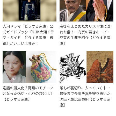
大河ドラマ「どうする家康」公
宗徒をまとめたカリスマ性に溢
式ガイドブック『NHK大河ドラ
れた僧！一向宗の若きホープ・
マ・ガイド どうする家康 後
空誓の生涯を紹介【どうする家
編』がいよいよ発売！
康】
逸話の擬人化？阿月のモチーフ
誰もが裏切り、去っていく中…
となった逸話・小豆の袋とは？
最後まで今川氏真を守り抜いた
【どうする家康】
忠臣・朝比奈泰朝【どうする家
康】