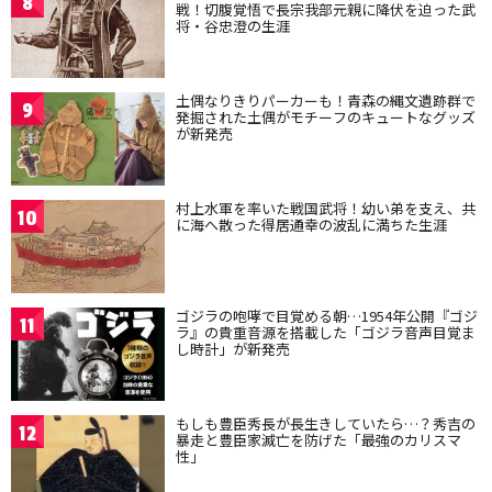
8
戦！切腹覚悟で長宗我部元親に降伏を迫った武
将・谷忠澄の生涯
土偶なりきりパーカーも！青森の縄文遺跡群で
9
発掘された土偶がモチーフのキュートなグッズ
が新発売
村上水軍を率いた戦国武将！幼い弟を支え、共
10
に海へ散った得居通幸の波乱に満ちた生涯
ゴジラの咆哮で目覚める朝…1954年公開『ゴジ
11
ラ』の貴重音源を搭載した「ゴジラ音声目覚ま
し時計」が新発売
もしも豊臣秀長が長生きしていたら…？秀吉の
12
暴走と豊臣家滅亡を防げた「最強のカリスマ
性」