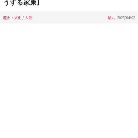
うする家康】
歴史・文化
/
人物
拾丸
2023/04/02