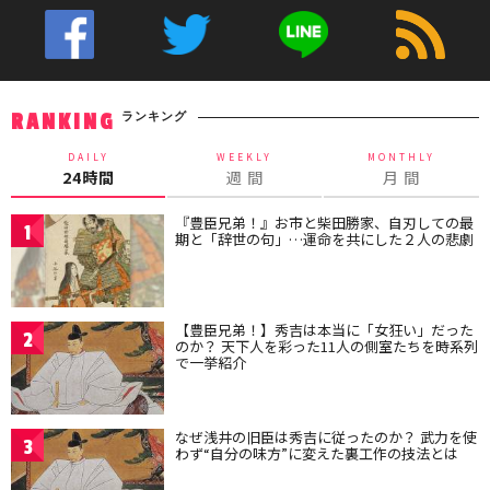
ランキング
RANKING
DAILY
WEEKLY
MONTHLY
24時間
週 間
月 間
『豊臣兄弟！』お市と柴田勝家、自刃しての最
1
期と「辞世の句」…運命を共にした２人の悲劇
【豊臣兄弟！】秀吉は本当に「女狂い」だった
2
のか？ 天下人を彩った11人の側室たちを時系列
で一挙紹介
なぜ浅井の旧臣は秀吉に従ったのか？ 武力を使
3
わず“自分の味方”に変えた裏工作の技法とは