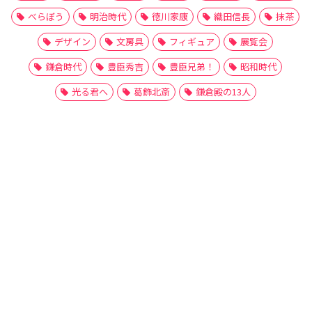
べらぼう
明治時代
徳川家康
織田信長
抹茶
デザイン
文房具
フィギュア
展覧会
鎌倉時代
豊臣秀吉
豊臣兄弟！
昭和時代
光る君へ
葛飾北斎
鎌倉殿の13人