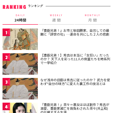
ランキング
RANKING
DAILY
WEEKLY
MONTHLY
24時間
週 間
月 間
『豊臣兄弟！』お市と柴田勝家、自刃しての最
1
期と「辞世の句」…運命を共にした２人の悲劇
【豊臣兄弟！】秀吉は本当に「女狂い」だった
2
のか？ 天下人を彩った11人の側室たちを時系列
で一挙紹介
なぜ浅井の旧臣は秀吉に従ったのか？ 武力を使
3
わず“自分の味方”に変えた裏工作の技法とは
『豊臣兄弟！』茶々＝悪女はほぼ創作？秀吉が
4
溺愛、豊臣家滅亡を背負わされた茶々(井上和)
の壮絶すぎる生涯