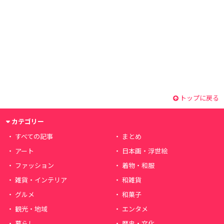
トップに戻る
カテゴリー
すべての記事
まとめ
アート
日本画・浮世絵
ファッション
着物・和服
雑貨・インテリア
和雑貨
グルメ
和菓子
観光・地域
エンタメ
暮らし
歴史・文化