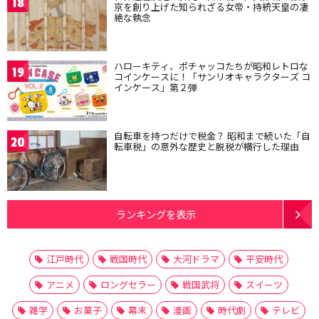
18
京を創り上げた知られざる女帝・持統天皇の凄
絶な執念
ハローキティ、ポチャッコたちが昭和レトロな
19
コインケースに！「サンリオキャラクターズ コ
インケース」第２弾
自転車を持つだけで税金？ 昭和まで続いた「自
20
転車税」の意外な歴史と脱税が横行した理由
ランキングを表示
江戸時代
戦国時代
大河ドラマ
平安時代
アニメ
ロングセラー
戦国武将
スイーツ
雑学
お菓子
幕末
漫画
時代劇
テレビ