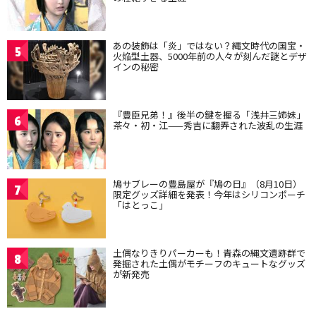
あの装飾は「炎」ではない？縄文時代の国宝・
5
火焔型土器、5000年前の人々が刻んだ謎とデザ
インの秘密
『豊臣兄弟！』後半の鍵を握る「浅井三姉妹」
6
茶々・初・江——秀吉に翻弄された波乱の生涯
鳩サブレーの豊島屋が『鳩の日』（8月10日）
7
限定グッズ詳細を発表！今年はシリコンポーチ
「はとっこ」
土偶なりきりパーカーも！青森の縄文遺跡群で
8
発掘された土偶がモチーフのキュートなグッズ
が新発売