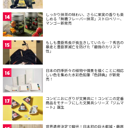
しっかり抹茶の味わい、さらに果実の香りも楽
14
しめる「無糖フレーバー抹茶」ストロベリー、
マンゴー新発売
もしも豊臣秀長が長生きしていたら…？秀吉の
15
暴走と豊臣家滅亡を防げた「最強のカリスマ
性」
日本の四季折々の植物や情景を描くことに相応
16
しい色を集めた水彩色鉛筆『色辞典』が新発
売！
コンビニおにぎりが文房具に！コンビニの定番
17
商品をモチーフにした文房具シリーズ『ジムマ
ート』誕生
世界遺産決定で脚光！日本初の巨大都城・藤原