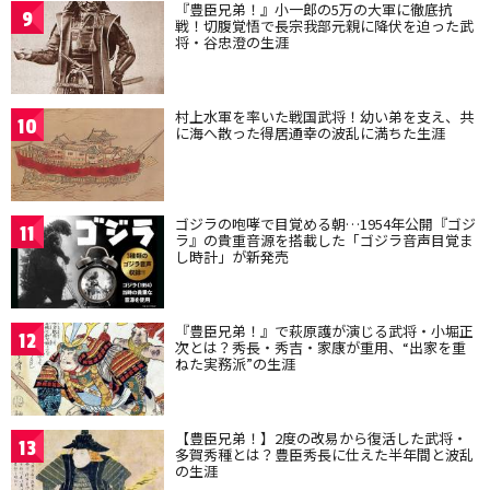
『豊臣兄弟！』小一郎の5万の大軍に徹底抗
9
戦！切腹覚悟で長宗我部元親に降伏を迫った武
将・谷忠澄の生涯
村上水軍を率いた戦国武将！幼い弟を支え、共
10
に海へ散った得居通幸の波乱に満ちた生涯
ゴジラの咆哮で目覚める朝…1954年公開『ゴジ
11
ラ』の貴重音源を搭載した「ゴジラ音声目覚ま
し時計」が新発売
『豊臣兄弟！』で萩原護が演じる武将・小堀正
12
次とは？秀長・秀吉・家康が重用、“出家を重
ねた実務派”の生涯
【豊臣兄弟！】2度の改易から復活した武将・
13
多賀秀種とは？豊臣秀長に仕えた半年間と波乱
の生涯