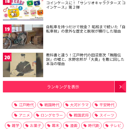
18
コインケースに！「サンリオキャラクターズ コ
インケース」第２弾
自転車を持つだけで税金？ 昭和まで続いた「自
19
転車税」の意外な歴史と脱税が横行した理由
教科書と違う！江戸時代の田沼意次「賄賂伝
20
説」の嘘と、水野忠邦が「大奥」を敵に回した
本当の理由
ランキングを表示
江戸時代
戦国時代
大河ドラマ
平安時代
アニメ
ロングセラー
戦国武将
スイーツ
雑学
お菓子
幕末
漫画
時代劇
テレビ