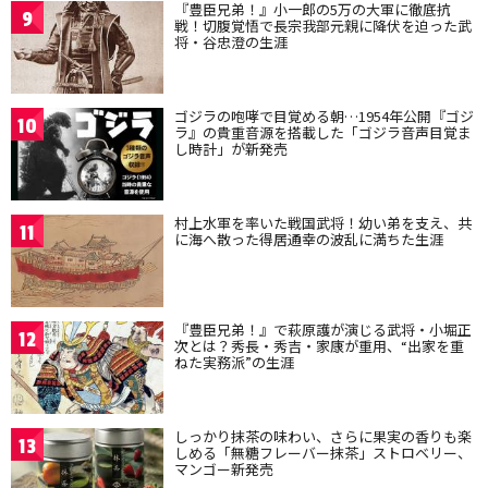
『豊臣兄弟！』小一郎の5万の大軍に徹底抗
9
戦！切腹覚悟で長宗我部元親に降伏を迫った武
将・谷忠澄の生涯
ゴジラの咆哮で目覚める朝…1954年公開『ゴジ
10
ラ』の貴重音源を搭載した「ゴジラ音声目覚ま
し時計」が新発売
村上水軍を率いた戦国武将！幼い弟を支え、共
11
に海へ散った得居通幸の波乱に満ちた生涯
『豊臣兄弟！』で萩原護が演じる武将・小堀正
12
次とは？秀長・秀吉・家康が重用、“出家を重
ねた実務派”の生涯
しっかり抹茶の味わい、さらに果実の香りも楽
13
しめる「無糖フレーバー抹茶」ストロベリー、
マンゴー新発売