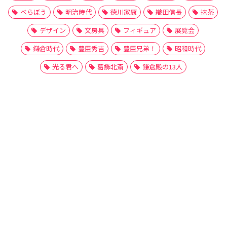
べらぼう
明治時代
徳川家康
織田信長
抹茶
デザイン
文房具
フィギュア
展覧会
鎌倉時代
豊臣秀吉
豊臣兄弟！
昭和時代
光る君へ
葛飾北斎
鎌倉殿の13人