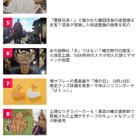
『豊臣兄弟！』で描かれた織田信長の道普請は
5
史実？信長が実施した街道整備の施策を紹介
あの装飾は「炎」ではない？縄文時代の国宝・
6
火焔型土器、5000年前の人々が刻んだ謎とデザ
インの秘密
鳩サブレーの豊島屋が『鳩の日』（8月10日）
7
限定グッズ詳細を発表！今年はシリコンポーチ
「はとっこ」
土偶なりきりパーカーも！青森の縄文遺跡群で
8
発掘された土偶がモチーフのキュートなグッズ
が新発売