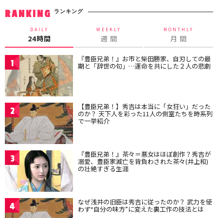
ランキング
RANKING
DAILY
WEEKLY
MONTHLY
24時間
週 間
月 間
『豊臣兄弟！』お市と柴田勝家、自刃しての最
1
期と「辞世の句」…運命を共にした２人の悲劇
【豊臣兄弟！】秀吉は本当に「女狂い」だった
2
のか？ 天下人を彩った11人の側室たちを時系列
で一挙紹介
『豊臣兄弟！』茶々＝悪女はほぼ創作？秀吉が
3
溺愛、豊臣家滅亡を背負わされた茶々(井上和)
の壮絶すぎる生涯
なぜ浅井の旧臣は秀吉に従ったのか？ 武力を使
4
わず“自分の味方”に変えた裏工作の技法とは