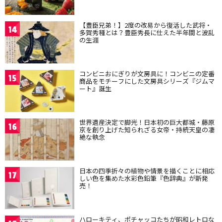
【豊臣兄弟！】2度の改易から復活した武将・
14
多賀秀種とは？豊臣秀長に仕えた半年間と波乱
の生涯
コンビニおにぎりが文房具に！コンビニの定番
15
商品をモチーフにした文房具シリーズ『ジムマ
ート』誕生
世界遺産決定で脚光！日本初の巨大都城・藤原
16
京を創り上げた知られざる女帝・持統天皇の凄
絶な執念
日本の四季折々の植物や情景を描くことに相応
17
しい色を集めた水彩色鉛筆『色辞典』が新発
売！
ハローキティ、ポチャッコたちが昭和レトロな