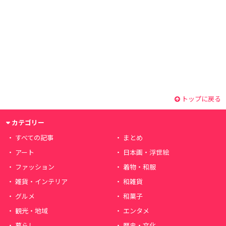
トップに戻る
カテゴリー
すべての記事
まとめ
アート
日本画・浮世絵
ファッション
着物・和服
雑貨・インテリア
和雑貨
グルメ
和菓子
観光・地域
エンタメ
暮らし
歴史・文化